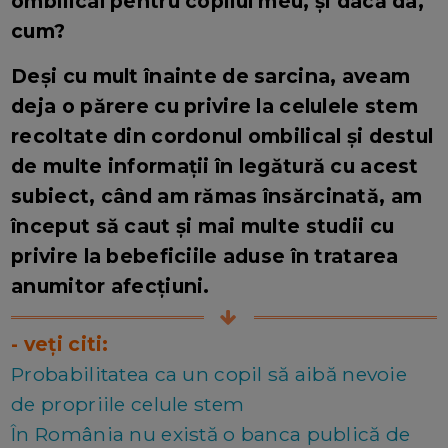
ombilical pentru copilul meu, și dacă da,
cum?
Deși cu mult înainte de sarcina, aveam
deja o părere cu privire la celulele stem
recoltate din cordonul ombilical și destul
de multe informații în legătură cu acest
subiect, când am rămas însărcinată, am
început să caut și mai multe studii cu
privire la bebeficiile aduse în tratarea
anumitor afecțiuni.
- veți citi:
Probabilitatea ca un copil să aibă nevoie
de propriile celule stem
În România nu există o banca publică de