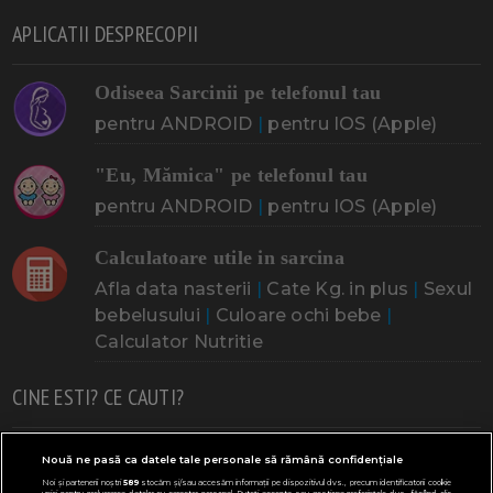
APLICATII DESPRECOPII
Odiseea Sarcinii pe telefonul tau
pentru ANDROID
|
pentru IOS (Apple)
"Eu, Mămica" pe telefonul tau
pentru ANDROID
|
pentru IOS (Apple)
Calculatoare utile in sarcina
Afla data nasterii
|
Cate Kg. in plus
|
Sexul
bebelusului
|
Culoare ochi bebe
|
Calculator Nutritie
CINE ESTI? CE CAUTI?
Doresc un copil
Adoptia
Probleme cu sarcina
Nouă ne pasă ca datele tale personale să rămână confidențiale
Noi și partenerii noștri
589
stocăm și/sau accesăm informații pe dispozitivul dvs., precum identificatorii cookie
Urmeaza sa nasc
Probleme alaptare
Bebe plange