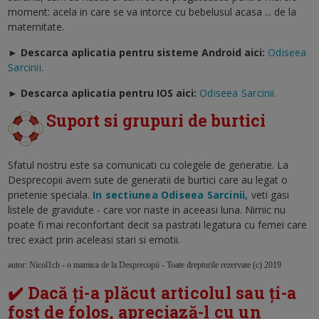
moment: acela in care se va intorce cu bebelusul acasa ... de la
maternitate.
► Descarca aplicatia pentru sisteme Android aici:
Odiseea
Sarcinii.
►
Descarca aplicatia pentru IOS aici:
Odiseea Sarcinii.
Suport si grupuri de burtici
Sfatul nostru este sa comunicati cu colegele de generatie. La
Desprecopii avem sute de generatii de burtici care au legat o
prietenie speciala.
In sectiunea Odiseea Sarcinii,
veti gasi
listele de gravidute - care vor naste in aceeasi luna. Nimic nu
poate fi mai reconfortant decit sa pastrati legatura cu femei care
trec exact prin aceleasi stari si emotii.
autor: Nicol1ch - o mamica de la Desprecopii - Toate drepturile rezervate (c) 2019
✔️ Dacă ți-a plăcut articolul sau ți-a
fost de folos, apreciază-l cu un