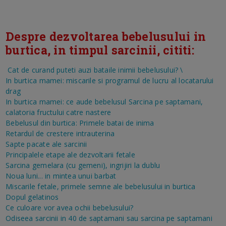
Despre dezvoltarea bebelusului in
burtica, in timpul sarcinii, cititi:
Cat de curand puteti auzi bataile inimii bebelusului?
\
In burtica mamei: miscarile si programul de lucru al locatarului
drag
In burtica mamei: ce aude bebelusul
Sarcina pe saptamani,
calatoria fructului catre nastere
Bebelusul din burtica: Primele batai de inima
Retardul de crestere intrauterina
Sapte pacate ale sarcinii
Principalele etape ale dezvoltarii fetale
Sarcina gemelara (cu gemeni), ingrijiri la dublu
Noua luni... in mintea unui barbat
Miscarile fetale, primele semne ale bebelusului in burtica
Dopul gelatinos
Ce culoare vor avea ochii bebelusului?
Odiseea sarcinii in 40 de saptamani sau sarcina pe saptamani