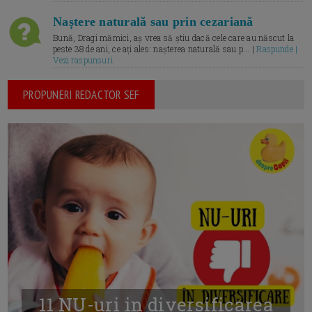
Naștere naturală sau prin cezariană
Bună, Dragi mămici, aș vrea să știu dacă cele care au născut la
peste 38 de ani, ce ați ales: nașterea naturală sau p... |
Raspunde |
Vezi raspunsuri
PROPUNERI REDACTOR SEF
11 NU-uri in diversificarea