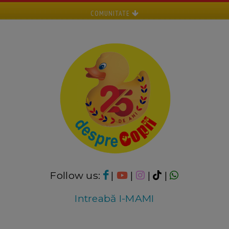
COMUNITATE
Follow us:
|
|
|
|
Intreabă I-MAMI