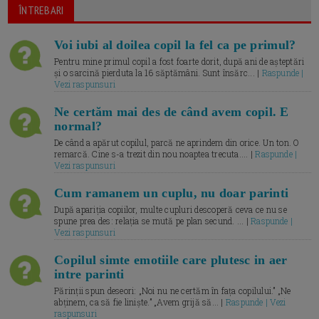
ÎNTREBARI
Voi iubi al doilea copil la fel ca pe primul?
Pentru mine primul copil a fost foarte dorit, după ani de așteptări
și o sarcină pierduta la 16 săptămâni. Sunt însărc... |
Raspunde |
Vezi raspunsuri
Ne certăm mai des de când avem copil. E
normal?
De când a apărut copilul, parcă ne aprindem din orice. Un ton. O
remarcă. Cine s-a trezit din nou noaptea trecuta.... |
Raspunde |
Vezi raspunsuri
Cum ramanem un cuplu, nu doar parinti
După apariția copiilor, multe cupluri descoperă ceva ce nu se
spune prea des: relația se mută pe plan secund. ... |
Raspunde |
Vezi raspunsuri
Copilul simte emotiile care plutesc in aer
intre parinti
Părinții spun deseori: „Noi nu ne certăm în fața copilului.” „Ne
abținem, ca să fie liniște.” „Avem grijă să... |
Raspunde | Vezi
raspunsuri