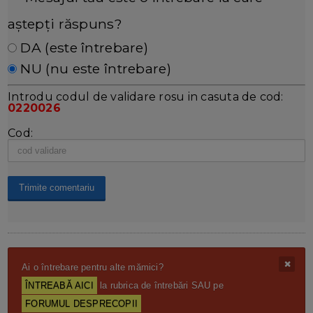
aștepți răspuns?
DA (este întrebare)
NU (nu este întrebare)
Introdu codul de validare rosu in casuta de cod:
0220026
Cod:
Ai o întrebare pentru alte mămici?
ÎNTREABĂ AICI
la rubrica de întrebări SAU pe
FORUMUL DESPRECOPII