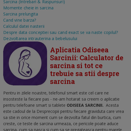
Sarcina (Intrebari & Raspunsuri)
Momente cheie in sarcina
Sarcina prelungita
Cand vine barza?
Calculul datei nasterii
Despre data conceptiei sau cand exact se va naste copilul?
Dezvoltarea intrauterina a bebelusului
Aplicatia Odiseea
Sarcinii: Calculator de
sarcina si tot ce
trebuie sa stii despre
sarcina
Pentru in zilele noastre, telefonul smart este cel care ne
insosteste la fiecare pas - ne-am hotarat sa creem o aplicatie
pentru telefoane smart si tablete
ODISEEA SARCINII
.
Acesta
este cadoul de la Desprecopii pentru fiecare graviduta care vrea
sa stie in orice moment cum se dezvolta fatul din burtica, cum
creste, ce teste de sarcina urmeaza, ce pericole poate aduce
sarcina, cum sa nasca si cum sa se pregateasca pentru marele