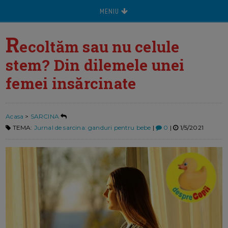
MENIU
R
ecoltăm sau nu celule
stem? Din dilemele unei
femei insărcinate
Acasa
>
SARCINA
TEMA:
Jurnal de sarcina: ganduri pentru bebe
|
0
|
1/5/2021