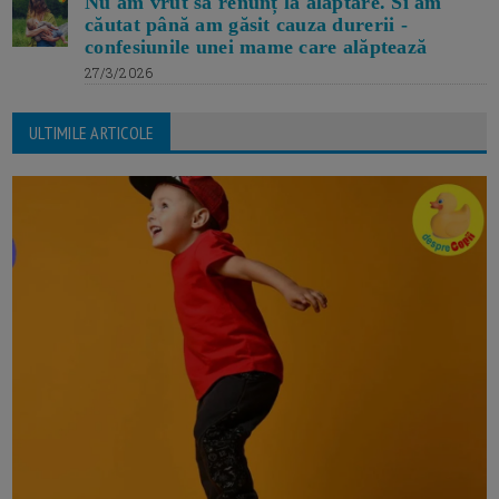
Nu am vrut să renunț la alăptare. Si am
căutat până am găsit cauza durerii -
confesiunile unei mame care alăptează
27/3/2026
ULTIMILE ARTICOLE