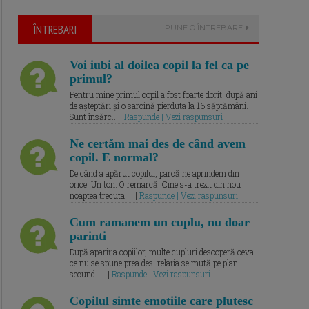
ÎNTREBARI
PUNE O ÎNTREBARE
Voi iubi al doilea copil la fel ca pe
primul?
Pentru mine primul copil a fost foarte dorit, după ani
de așteptări și o sarcină pierduta la 16 săptămâni.
Sunt însărc... |
Raspunde | Vezi raspunsuri
Ne certăm mai des de când avem
copil. E normal?
De când a apărut copilul, parcă ne aprindem din
orice. Un ton. O remarcă. Cine s-a trezit din nou
noaptea trecuta.... |
Raspunde | Vezi raspunsuri
Cum ramanem un cuplu, nu doar
parinti
După apariția copiilor, multe cupluri descoperă ceva
ce nu se spune prea des: relația se mută pe plan
secund. ... |
Raspunde | Vezi raspunsuri
Copilul simte emotiile care plutesc