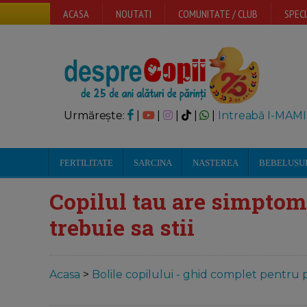
ACASA
NOUTATI
COMUNITATE / CLUB
SPECI
Urmărește:
|
|
|
|
|
Intreabă I-MAMI
FERTILITATE
SARCINA
NASTEREA
BEBELUSU
Copilul tau are simptom
trebuie sa stii
Acasa
>
Bolile copilului - ghid complet pentru p