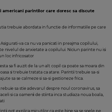
ii americani parintilor care doresc sa discute
utia trebuie abordata in functie de informatiile pe care
Asigurati-va ca nu va panicati in preajma copilului,
nivelul de anxietate a copilului. Niciun parinte nu isi
n loc infricosator
esta sa fi auzit de la un alt copil ca poate sa moara din
sa si trebuie tratata ca atare. Parintii trebuie sa-si
l ajute sa se calmeze si sa-si gestioneze frica.
 trebuie sa stie adevarul despre noul coronavirus, sa
eli si ca oamenii de stiinta inca studiaza noua boala,
ati
ntii pot explica micutilor ca este bine sa se spele pe