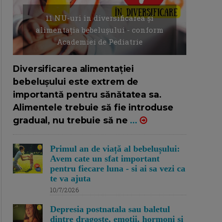
11 NU-uri in diversificarea și
alimentația bebelușului - conform
Academiei de Pediatrie
16/7/2026
AUTOR: EDITOR DC.
Diversificarea alimentației
bebelușului este extrem de
importantă pentru sănătatea sa.
Alimentele trebuie să fie introduse
gradual, nu trebuie să ne
...
Primul an de viață al bebelușului:
Avem cate un sfat important
pentru fiecare luna - si ai sa vezi ca
te va ajuta
10/7/2026
Depresia postnatala sau baletul
dintre dragoste, emotii, hormoni si