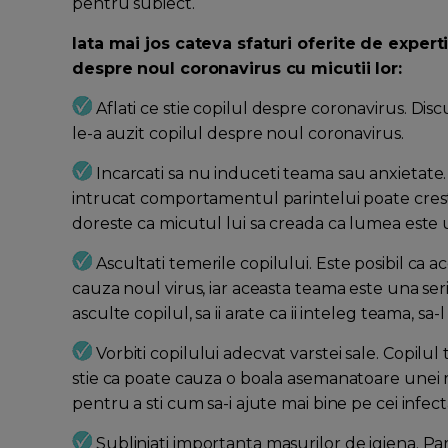
pentru subiect.
Iata mai jos cateva sfaturi oferite de expert
despre noul coronavirus cu micutii lor:
Aflati ce stie copilul despre coronavirus. Disc
le-a auzit copilul despre noul coronavirus.
Incarcati sa nu induceti teama sau anxietate. 
intrucat comportamentul parintelui poate creste 
doreste ca micutul lui sa creada ca lumea este u
Ascultati temerile copilului. Este posibil ca ac
cauza noul virus, iar aceasta teama este una serioa
asculte copilul, sa ii arate ca ii inteleg teama, sa-
Vorbiti copilului adecvat varstei sale. Copilul
stie ca poate cauza o boala asemanatoare unei rac
pentru a sti cum sa-i ajute mai bine pe cei infect
Subliniati importanta masurilor de igiena. Pari