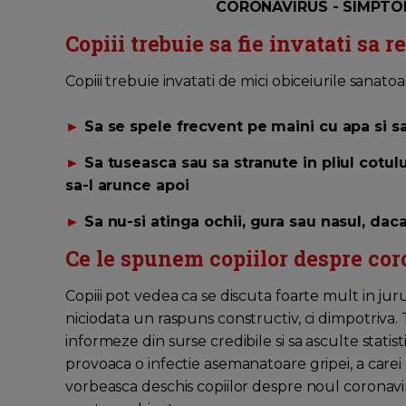
CORONAVIRUS - SIMPTOM
Copiii trebuie sa fie invatati sa 
Copiii trebuie invatati de mici obiceiurile sanatoase
►
Sa se spele frecvent pe maini cu apa si 
►
Sa tuseasca sau sa stranute in pliul cotul
sa-l arunce apoi
►
Sa nu-si atinga ochii, gura sau nasul, dac
Ce le spunem copiilor despre co
Copiii pot vedea ca se discuta foarte mult in jur
niciodata un raspuns constructiv, ci dimpotriva.
informeze din surse credibile si sa asculte statist
provoaca o infectie asemanatoare gripei, a carei r
vorbeasca deschis copiilor despre noul coronaviru