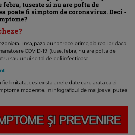
 febra, tuseste si nu are pofta de
eea poate fi simptom de coronavirus. Deci -
simptome?
icheze?
ezoniera. Insa, paza buna trece primejdia rea. Iar daca
manatoare COVID-19 (tuse, febra, nu are pofta de
ru sau unui spital de boli infectioase.
nt
ie limitata, desi exista unele date care arata ca ei
 simptome moderate. In infograficul de mai jos vei putea
.