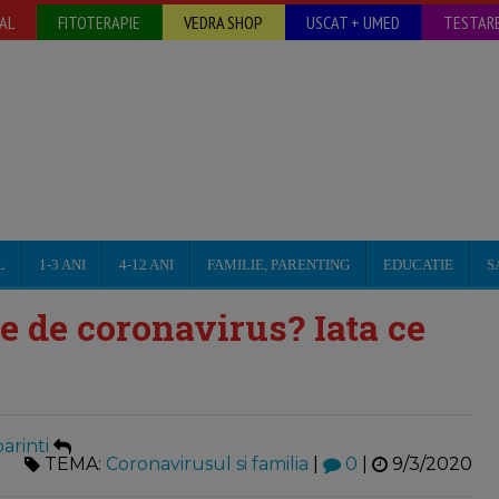
AL
FITOTERAPIE
VEDRA SHOP
USCAT + UMED
TESTARE
L
1-3 ANI
4-12 ANI
FAMILIE, PARENTING
EDUCATIE
S
e de coronavirus? Iata ce
arinti
TEMA:
Coronavirusul si familia
|
0
|
9/3/2020