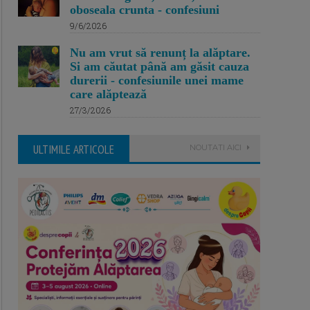
oboseala crunta - confesiuni
9/6/2026
Nu am vrut să renunț la alăptare.
Si am căutat până am găsit cauza
durerii - confesiunile unei mame
care alăptează
27/3/2026
ULTIMILE ARTICOLE
NOUTATI AICI