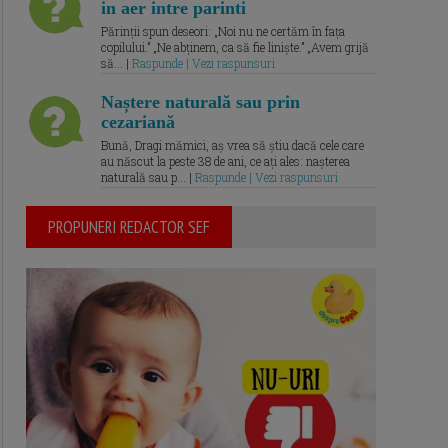
in aer intre parinti
Părinții spun deseori: „Noi nu ne certăm în fața
copilului.” „Ne abținem, ca să fie liniște.” „Avem grijă
să... |
Raspunde | Vezi raspunsuri
Naștere naturală sau prin
cezariană
Bună, Dragi mămici, aș vrea să știu dacă cele care
au născut la peste 38 de ani, ce ați ales: nașterea
naturală sau p... |
Raspunde | Vezi raspunsuri
PROPUNERI REDACTOR SEF