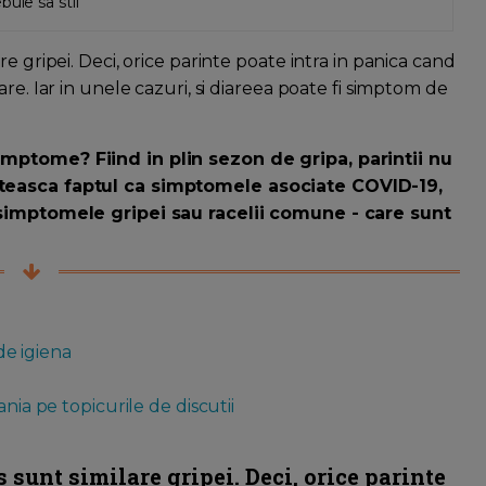
uie sa stii
e gripei. Deci, orice parinte poate intra in panica cand
re. Iar in unele cazuri, si diareea poate fi simptom de
imptome? Fiind in plin sezon de gripa, parintii nu
nteasca faptul ca simptomele asociate COVID-19,
u simptomele gripei sau racelii comune - care sunt
 de igiena
nia pe topicurile de discutii
sunt similare gripei. Deci, orice parinte