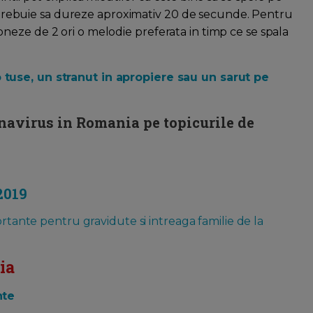
nt trebuie sa dureze aproximativ 20 de secunde. Pentru
fredoneze de 2 ori o melodie preferata in timp ce se spala
tuse, un stranut in apropiere sau un sarut pe
onavirus in Romania pe topicurile de
2019
ortante pentru gravidute si intreaga familie de la
ia
nte