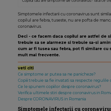
Copilul tau are simptome de coronavirus? Iata ce treb
Simptomele infectarii cu coronavirus sunt similar
copilul are febra, tuseste, nu are pofta de manca
coronavirus.
Deci - ce facem daca copilul are astfel de s
trebuie sa se alarmeze si trebuie sa-si ami
cum ar fi tusea sau febra, pot fi similare c
mult mai frecvente.
veti citi
Ce simptome ar putea sa ne panicheze?
Copiii trebuie sa fie invatati sa respecte regulile
Ce le spunem copiilor despre coronavirus?
Verifica ultimele stiri despre coronavirus in Roma
Despre CORONAVIRUS in Romania
Simptomele infectarii cu coronavirus 