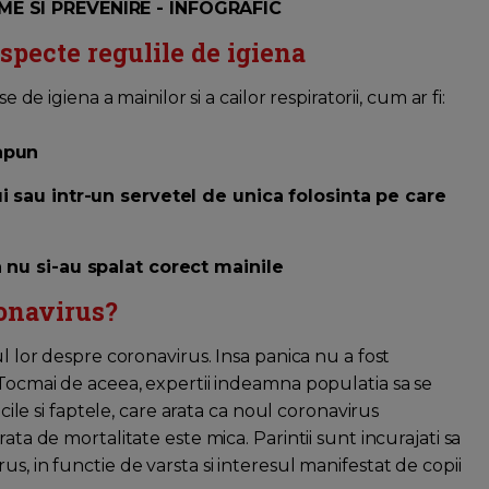
E SI PREVENIRE - INFOGRAFIC
respecte regulile de igiena
 de igiena a mainilor si a cailor respiratorii, cum ar fi:
sapun
ui sau intr-un servetel de unica folosinta pe care
a nu si-au spalat corect mainile
ronavirus?
ul lor despre coronavirus. Insa panica nu a fost
 Tocmai de aceea, expertii indeamna populatia sa se
icile si faptele, care arata ca noul coronavirus
ata de mortalitate este mica. Parintii sunt incurajati sa
s, in functie de varsta si interesul manifestat de copii