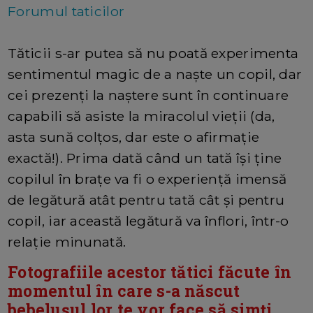
Forumul taticilor
Tăticii s-ar putea să nu poată experimenta
sentimentul magic de a naște un copil, dar
cei prezenți la naștere sunt în continuare
capabili să asiste la miracolul vieții (da,
asta sună colțos, dar este o afirmație
exactă!). Prima dată când un tată își ține
copilul în brațe va fi o experiență imensă
de legătură atât pentru tată cât și pentru
copil, iar această legătură va înflori, într-o
relație minunată.
Fotografiile acestor tătici făcute în
momentul în care s-a născut
bebelușul lor te vor face să simți