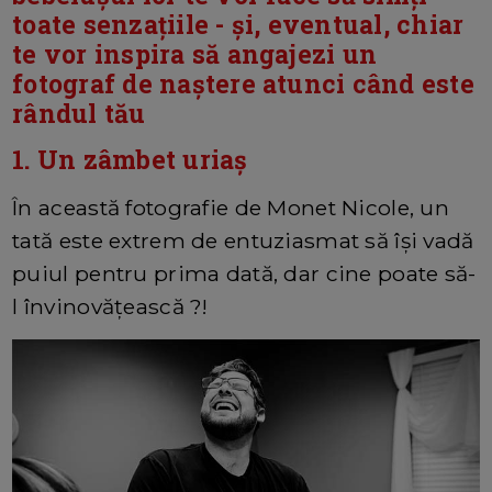
toate senzațiile - și, eventual, chiar
te vor inspira să angajezi un
fotograf de naștere atunci când este
rândul tău
1. Un zâmbet uriaș
În această fotografie de Monet Nicole, un
tată este extrem de entuziasmat să își vadă
puiul pentru prima dată, dar cine poate să-
l învinovățească ?!