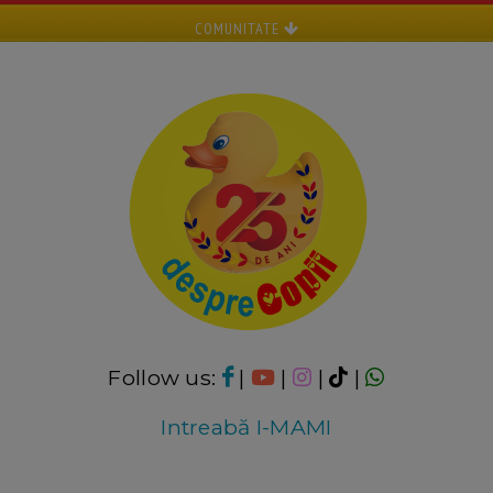
COMUNITATE
Follow us:
|
|
|
|
Intreabă I-MAMI