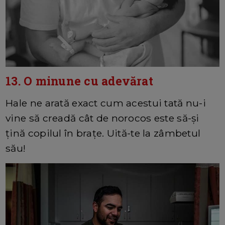
13. O minune cu adevărat
Hale ne arată exact cum acestui tată nu-i
vine să creadă cât de norocos este să-și
țină copilul în brațe. Uită-te la zâmbetul
său!