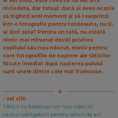
le vei simți, este ceva ce nu vei uita
niciodată, dar totuși: dacă ai avea ocazia
să îngheți acel moment și să-l surprinzi
într-o fotografie pentru totdeauna, nu ți-
ai dori asta? Pentru un tată, nu există
nimic mai minunat decât privirea
copilului său nou-născut, motiv pentru
care fotografiile de naștere ale tăticilor
făcute imediat după nașterea puiului
sunt unele dintre cele mai frumoase.
- vei citi:
Tăticii cu bebelușii lor nou-născuți
Lecturi obligatorii pentru taticii de azi