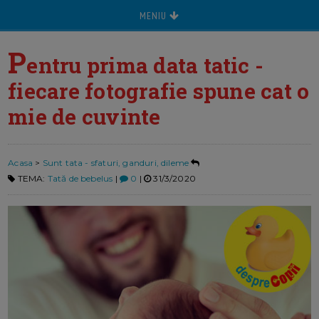
MENIU
P
entru prima data tatic -
fiecare fotografie spune cat o
mie de cuvinte
Acasa
>
Sunt tata - sfaturi, ganduri, dileme
TEMA:
Tată de bebelus
|
0
|
31/3/2020