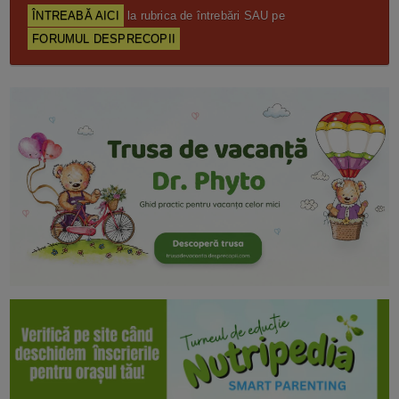
ÎNTREABĂ AICI
la rubrica de întrebări SAU pe
FORUMUL DESPRECOPII