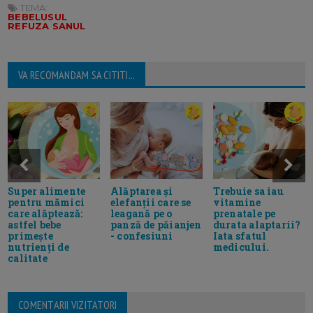
TEMA:
BEBELUSUL
REFUZA SANUL
VA RECOMANDAM SA CITITI...
Super alimente
Alăptarea și
Trebuie sa iau
pentru mămici
elefanții care se
vitamine
care alăptează:
leagană pe o
prenatale pe
astfel bebe
panză de păianjen
durata alaptarii?
primește
- confesiuni
Iata sfatul
nutrienți de
medicului.
calitate
COMENTARII VIZITATORI