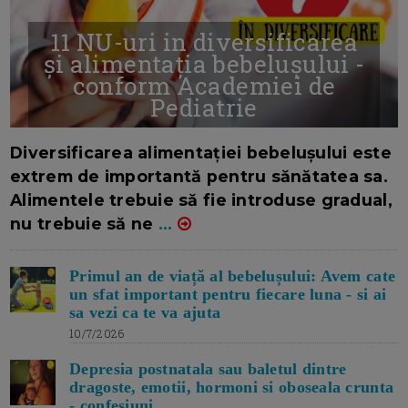
11 NU-uri in diversificarea
și alimentația bebelușului -
conform Academiei de
Pediatrie
16/7/2026
AUTOR: EDITOR DC.
Diversificarea alimentației bebelușului este
extrem de importantă pentru sănătatea sa.
Alimentele trebuie să fie introduse gradual,
nu trebuie să ne
...
Primul an de viață al bebelușului: Avem cate
un sfat important pentru fiecare luna - si ai
sa vezi ca te va ajuta
10/7/2026
Depresia postnatala sau baletul dintre
dragoste, emotii, hormoni si oboseala crunta
- confesiuni