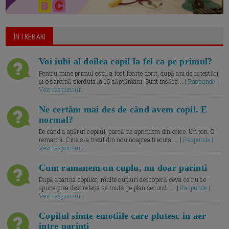
ÎNTREBARI
Voi iubi al doilea copil la fel ca pe primul?
Pentru mine primul copil a fost foarte dorit, după ani de așteptări
și o sarcină pierduta la 16 săptămâni. Sunt însărc... |
Raspunde |
Vezi raspunsuri
Ne certăm mai des de când avem copil. E
normal?
De când a apărut copilul, parcă ne aprindem din orice. Un ton. O
remarcă. Cine s-a trezit din nou noaptea trecuta.... |
Raspunde |
Vezi raspunsuri
Cum ramanem un cuplu, nu doar parinti
După apariția copiilor, multe cupluri descoperă ceva ce nu se
spune prea des: relația se mută pe plan secund. ... |
Raspunde |
Vezi raspunsuri
Copilul simte emotiile care plutesc in aer
intre parinti