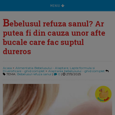
MENIU
B
ebelusul refuza sanul? Ar
putea fi din cauza unor afte
bucale care fac suptul
dureros
Acasa
>
Alimentatia Bebelusului - Alaptare, Lapte formula si
Diversificare - ghid complet
>
Alaptarea bebelusului - ghid complet
TEMA:
Bebelusul refuza sanul
|
0
|
27/5/2025