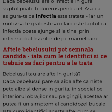
Daca bebelusul are o infectie in gura,
suptul poate fi dureros pentru el. Asa ca,
asigura-te ca
infectia
este tratata - iar un
motiv sa te grabesti sa o faci este faptul ca
infectia poate ajunge si la tine, prin
intermediul fisurilor de pe mameloane.
Aftele bebelusului pot semnala
candida - iata cum le identifici si ce
trebuie sa faci pentru a le trata
Bebelușul tau are afte in gurită?
Daca bebelusul pare sa aiba afte ca niste
pete albe si dense in gurita, in special pe
interiorul obrajilor sau pe gingii, acestea ar
putea fi un simptom al candidozei bucale.
Iata cum identifici aceste afte, cum se