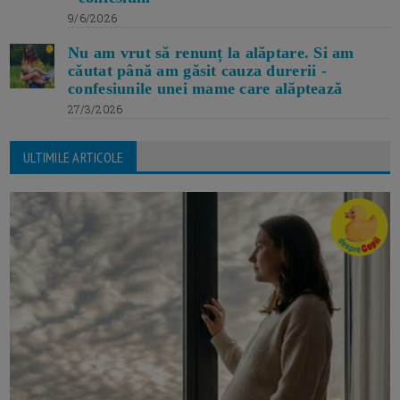
9/6/2026
Nu am vrut să renunț la alăptare. Si am
căutat până am găsit cauza durerii -
confesiunile unei mame care alăptează
27/3/2026
ULTIMILE ARTICOLE