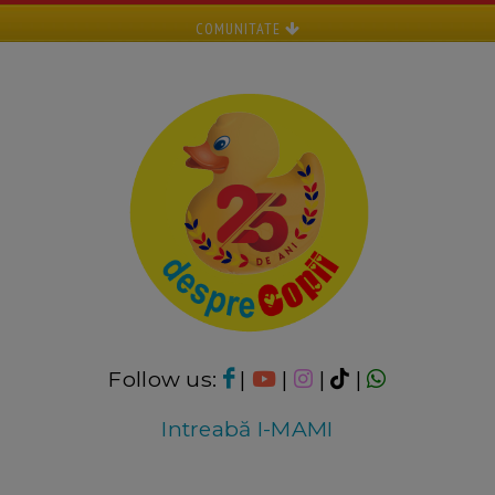
COMUNITATE
Follow us:
|
|
|
|
Intreabă I-MAMI