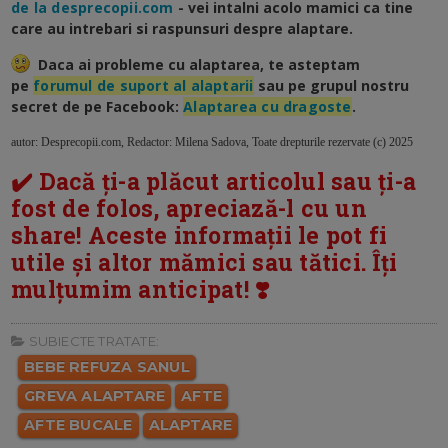
de la desprecopii.com
- vei intalni acolo mamici ca tine
care au intrebari si raspunsuri despre alaptare.
Daca ai probleme cu alaptarea, te asteptam
pe
forumul de suport al alaptarii
sau pe grupul nostru
secret de pe Facebook:
Alaptarea cu dragoste
.
autor: Desprecopii.com, Redactor: Milena Sadova, Toate drepturile rezervate (c) 2025
✔️ Dacă ți-a plăcut articolul sau ți-a
fost de folos, apreciază-l cu un
share! Aceste informații le pot fi
utile și altor mămici sau tătici. Îți
mulțumim anticipat! ❣️
SUBIECTE TRATATE:
BEBE REFUZA SANUL
GREVA ALAPTARE
AFTE
AFTE BUCALE
ALAPTARE