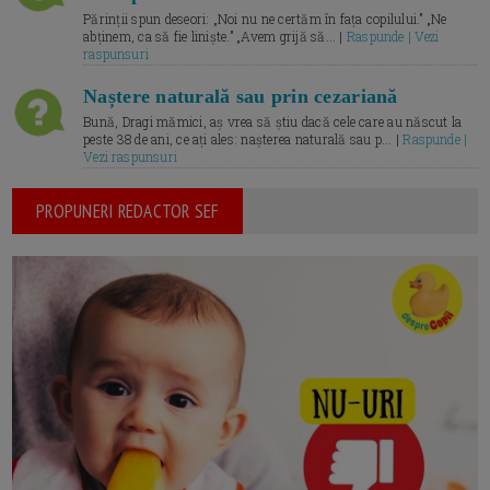
Părinții spun deseori: „Noi nu ne certăm în fața copilului.” „Ne
abținem, ca să fie liniște.” „Avem grijă să... |
Raspunde | Vezi
raspunsuri
Naștere naturală sau prin cezariană
Bună, Dragi mămici, aș vrea să știu dacă cele care au născut la
peste 38 de ani, ce ați ales: nașterea naturală sau p... |
Raspunde |
Vezi raspunsuri
PROPUNERI REDACTOR SEF