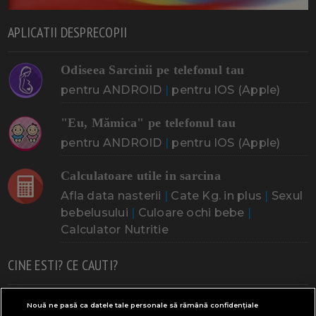
APLICATII DESPRECOPII
Odiseea Sarcinii pe telefonul tau
pentru ANDROID
|
pentru IOS (Apple)
"Eu, Mămica" pe telefonul tau
pentru ANDROID
|
pentru IOS (Apple)
Calculatoare utile in sarcina
Afla data nasterii
|
Cate Kg. in plus
|
Sexul
bebelusului
|
Culoare ochi bebe
|
Calculator Nutritie
CINE ESTI? CE CAUTI?
Doresc un copil
Adoptia
Probleme cu sarcina
Nouă ne pasă ca datele tale personale să rămână confidențiale