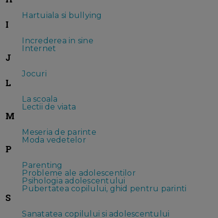
Hartuiala si bullying
I
Increderea in sine
Internet
J
Jocuri
L
La scoala
Lectii de viata
M
Meseria de parinte
Moda vedetelor
P
Parenting
Probleme ale adolescentilor
Psihologia adolescentului
Pubertatea copilului, ghid pentru parinti
S
Sanatatea copilului si adolescentului