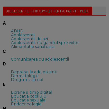
ADOLESCENTUL - GHID COMPLET PENTRU PARINTI - INDEX
A
ADHD
Adolescentii
Adolescentii de azi
Adolescentii: cu gandul spre viitor
Alimentatie sanatoasa
C
Comunicarea cu adolescentii
D
Depresia la adolescenti
Dermatologie
Droguri si alcool
E
Ecrane si timp digital
Educatia copilului
Educatie sexuala
Endocrinologie
H