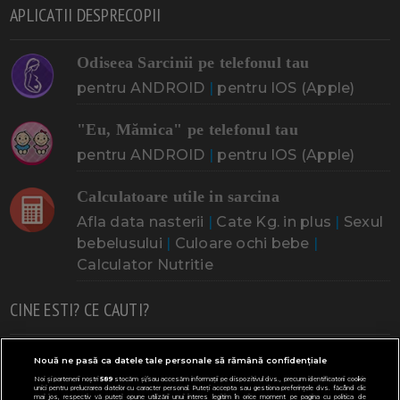
APLICATII DESPRECOPII
Odiseea Sarcinii pe telefonul tau
pentru ANDROID
|
pentru IOS (Apple)
"Eu, Mămica" pe telefonul tau
pentru ANDROID
|
pentru IOS (Apple)
Calculatoare utile in sarcina
Afla data nasterii
|
Cate Kg. in plus
|
Sexul
bebelusului
|
Culoare ochi bebe
|
Calculator Nutritie
CINE ESTI? CE CAUTI?
Doresc un copil
Adoptia
Probleme cu sarcina
Nouă ne pasă ca datele tale personale să rămână confidențiale
Noi și partenerii noștri
589
stocăm și/sau accesăm informații pe dispozitivul dvs., precum identificatorii cookie
Urmeaza sa nasc
Probleme alaptare
Bebe plange
unici pentru prelucrarea datelor cu caracter personal. Puteți accepta sau gestiona preferințele dvs. făcând clic
mai jos, respectiv vă puteți opune utilizării unui interes legitim în orice moment pe pagina cu politica de