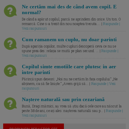
Ne certăm mai des de când avem copil. E
normal?
De când a apărut copilul, parcă ne aprindem din orice. Un ton. O
remarcă. Cine s-a trezit din nou noaptea trecuta.... |
Raspunde |
Vezi raspunsuri
Cum ramanem un cuplu, nu doar parinti
După apariția copiilor, multe cupluri descoperă ceva ce nu se
spune prea des: relația se mută pe plan secund. ... |
Raspunde |
Vezi raspunsuri
Copilul simte emotiile care plutesc in aer
intre parinti
Părinții spun deseori: „Noi nu ne certăm în fața copilului.” „Ne
abținem, ca să fie liniște.” „Avem grijă să... |
Raspunde | Vezi
raspunsuri
Naștere naturală sau prin cezariană
Bună, Dragi mămici, aș vrea să știu dacă cele care au născut la
peste 38 de ani, ce ați ales: nașterea naturală sau p... |
Raspunde |
Vezi raspunsuri