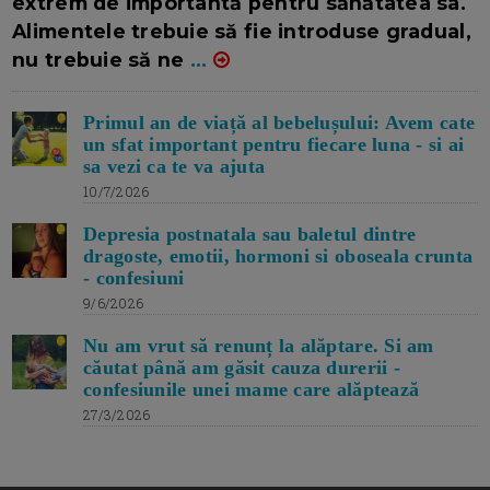
extrem de importantă pentru sănătatea sa.
Alimentele trebuie să fie introduse gradual,
nu trebuie să ne
...
Primul an de viață al bebelușului: Avem cate
un sfat important pentru fiecare luna - si ai
sa vezi ca te va ajuta
10/7/2026
Depresia postnatala sau baletul dintre
dragoste, emotii, hormoni si oboseala crunta
- confesiuni
9/6/2026
Nu am vrut să renunț la alăptare. Si am
căutat până am găsit cauza durerii -
confesiunile unei mame care alăptează
27/3/2026