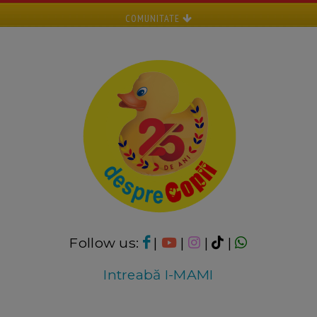
COMUNITATE
Follow us:
|
|
|
|
Intreabă I-MAMI