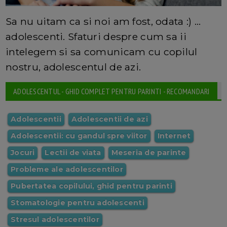
Sa nu uitam ca si noi am fost, odata :) ...
adolescenti. Sfaturi despre cum sa ii
intelegem si sa comunicam cu copilul
nostru, adolescentul de azi.
ADOLESCENTUL - GHID COMPLET PENTRU PARINTI - RECOMANDARI
Adolescentii
Adolescentii de azi
Adolescentii: cu gandul spre viitor
Internet
Jocuri
Lectii de viata
Meseria de parinte
Probleme ale adolescentilor
Pubertatea copilului, ghid pentru parinti
Stomatologie pentru adolescenti
Stresul adolescentilor