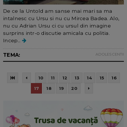
De ce la Untold am sanse mai mari sa ma
intalnesc cu Ursu si nu cu Mircea Badea. Alo,
nu cu Adrian Ursu ci cu ursul din imagine
surprins intr-o discutie amicala cu politia.
Incep...
TEMA:
ADOLESCENTII
10
11
12
13
14
15
16
17
18
19
20