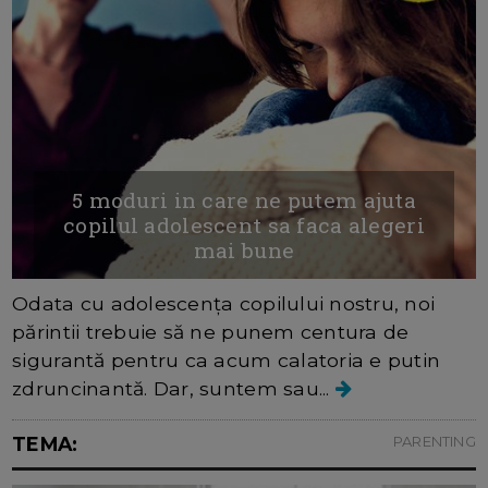
5 moduri in care ne putem ajuta
copilul adolescent sa faca alegeri
mai bune
Odata cu adolescența copilului nostru, noi
părintii trebuie să ne punem centura de
sigurantă pentru ca acum calatoria e putin
zdruncinantă. Dar, suntem sau...
TEMA:
PARENTING