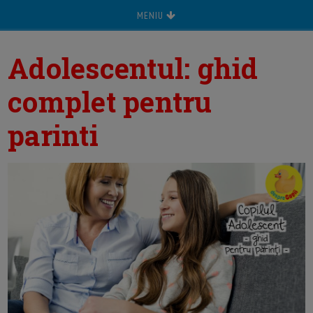
MENIU
Adolescentul: ghid
complet pentru
parinti