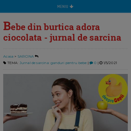
MENIU
B
ebe din burtica adora
ciocolata - jurnal de sarcina
Acasa
>
SARCINA
TEMA:
Jurnal de sarcina: ganduri pentru bebe
|
0
|
1/5/2021