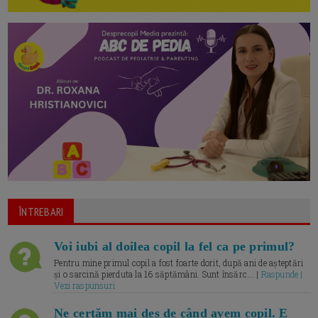
ÎNTREBARI
Voi iubi al doilea copil la fel ca pe primul?
Pentru mine primul copil a fost foarte dorit, după ani de așteptări
și o sarcină pierduta la 16 săptămâni. Sunt însărc... |
Raspunde |
Vezi raspunsuri
Ne certăm mai des de când avem copil. E