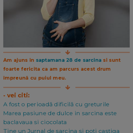
Am ajuns in
saptamana 28 de sarcina
si sunt
foarte fericita ca am parcurs acest drum
împreună cu puiul meu.
- vei citi:
A fost o perioadă dificilă cu greturile
Marea pasiune de dulce in sarcina este
baclavaua si ciocolata
Tine un Jurnal de sarcina si poti castiga