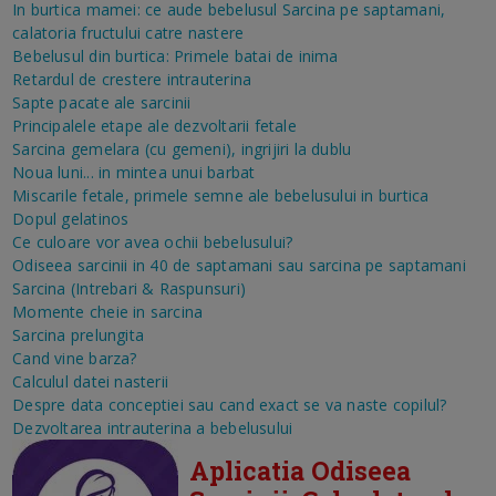
In burtica mamei: ce aude bebelusul
Sarcina pe saptamani,
calatoria fructului catre nastere
Bebelusul din burtica: Primele batai de inima
Retardul de crestere intrauterina
Sapte pacate ale sarcinii
Principalele etape ale dezvoltarii fetale
Sarcina gemelara (cu gemeni), ingrijiri la dublu
Noua luni... in mintea unui barbat
Miscarile fetale, primele semne ale bebelusului in burtica
Dopul gelatinos
Ce culoare vor avea ochii bebelusului?
Odiseea sarcinii in 40 de saptamani sau sarcina pe saptamani
Sarcina (Intrebari & Raspunsuri)
Momente cheie in sarcina
Sarcina prelungita
Cand vine barza?
Calculul datei nasterii
Despre data conceptiei sau cand exact se va naste copilul?
Dezvoltarea intrauterina a bebelusului
Aplicatia Odiseea