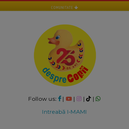
COMUNITATE
Follow us:
|
|
|
|
Intreabă I-MAMI