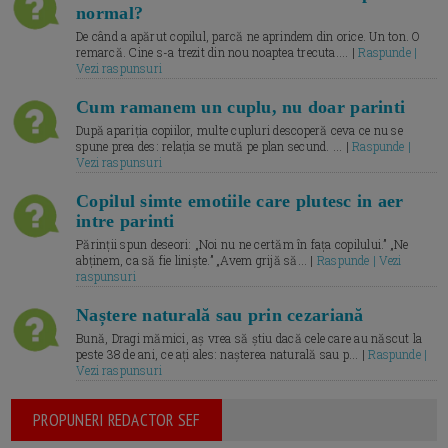
normal?
De când a apărut copilul, parcă ne aprindem din orice. Un ton. O
remarcă. Cine s-a trezit din nou noaptea trecuta.... |
Raspunde |
Vezi raspunsuri
Cum ramanem un cuplu, nu doar parinti
După apariția copiilor, multe cupluri descoperă ceva ce nu se
spune prea des: relația se mută pe plan secund. ... |
Raspunde |
Vezi raspunsuri
Copilul simte emotiile care plutesc in aer
intre parinti
Părinții spun deseori: „Noi nu ne certăm în fața copilului.” „Ne
abținem, ca să fie liniște.” „Avem grijă să... |
Raspunde | Vezi
raspunsuri
Naștere naturală sau prin cezariană
Bună, Dragi mămici, aș vrea să știu dacă cele care au născut la
peste 38 de ani, ce ați ales: nașterea naturală sau p... |
Raspunde |
Vezi raspunsuri
PROPUNERI REDACTOR SEF