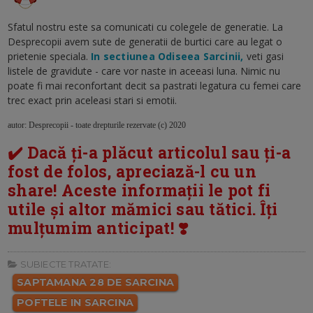
Sfatul nostru este sa comunicati cu colegele de generatie. La
Desprecopii avem sute de generatii de burtici care au legat o
prietenie speciala.
In sectiunea Odiseea Sarcinii,
veti gasi
listele de gravidute - care vor naste in aceeasi luna. Nimic nu
poate fi mai reconfortant decit sa pastrati legatura cu femei care
trec exact prin aceleasi stari si emotii.
autor: Desprecopii - toate drepturile rezervate (c) 2020
✔️ Dacă ți-a plăcut articolul sau ți-a
fost de folos, apreciază-l cu un
share! Aceste informații le pot fi
utile și altor mămici sau tătici. Îți
mulțumim anticipat! ❣️
SUBIECTE TRATATE:
SAPTAMANA 28 DE SARCINA
POFTELE IN SARCINA