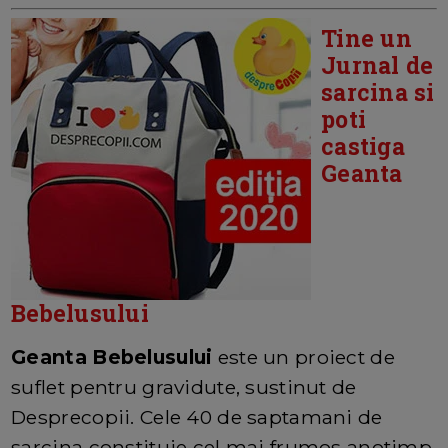
Tine un
Jurnal de
sarcina si
poti
castiga
Geanta
Bebelusului
Geanta Bebelusului
este un proiect de
suflet pentru gravidute, sustinut de
Desprecopii. Cele 40 de saptamani de
sarcina constituie cel mai frumos anotimp