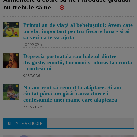
nu trebuie să ne
...
Primul an de viață al bebelușului: Avem cate
un sfat important pentru fiecare luna - si ai
sa vezi ca te va ajuta
10/7/2026
Depresia postnatala sau baletul dintre
dragoste, emotii, hormoni si oboseala crunta
- confesiuni
9/6/2026
Nu am vrut să renunț la alăptare. Si am
căutat până am găsit cauza durerii -
confesiunile unei mame care alăptează
27/3/2026
ULTIMILE ARTICOLE