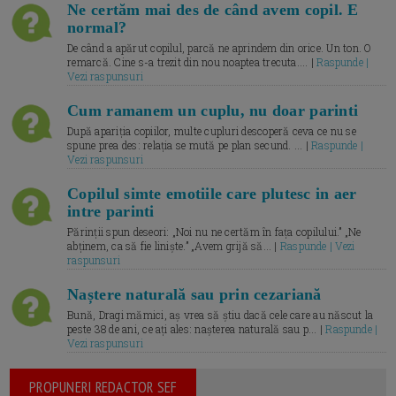
Ne certăm mai des de când avem copil. E
normal?
De când a apărut copilul, parcă ne aprindem din orice. Un ton. O
remarcă. Cine s-a trezit din nou noaptea trecuta.... |
Raspunde |
Vezi raspunsuri
Cum ramanem un cuplu, nu doar parinti
După apariția copiilor, multe cupluri descoperă ceva ce nu se
spune prea des: relația se mută pe plan secund. ... |
Raspunde |
Vezi raspunsuri
Copilul simte emotiile care plutesc in aer
intre parinti
Părinții spun deseori: „Noi nu ne certăm în fața copilului.” „Ne
abținem, ca să fie liniște.” „Avem grijă să... |
Raspunde | Vezi
raspunsuri
Naștere naturală sau prin cezariană
Bună, Dragi mămici, aș vrea să știu dacă cele care au născut la
peste 38 de ani, ce ați ales: nașterea naturală sau p... |
Raspunde |
Vezi raspunsuri
PROPUNERI REDACTOR SEF