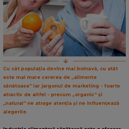
Cu cât populația devine mai bolnavă, cu atât
este mai mare cererea de „alimente
sănătoase” iar jargonul de marketing - foarte
atractiv de altfel - precum „organic” și
„natural” ne atrage atenția și ne influențează
alegerile.