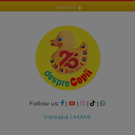
COMUNITATE
Follow us:
|
|
|
|
Intreabă I-MAMI