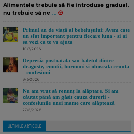
Alimentele trebuie să fie introduse gradual,
nu trebuie să ne
...
Primul an de viață al bebelușului: Avem cate
un sfat important pentru fiecare luna - si ai
sa vezi ca te va ajuta
10/7/2026
Depresia postnatala sau baletul dintre
dragoste, emotii, hormoni si oboseala crunta
- confesiuni
9/6/2026
Nu am vrut să renunț la alăptare. Si am
căutat până am găsit cauza durerii -
confesiunile unei mame care alăptează
27/3/2026
ULTIMILE ARTICOLE