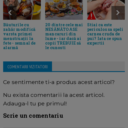
Băuturile cu
20 dintre cele mai
Stiai ca este
zahăr modifică
NESĂNĂTOASE
periculos sa speli
varsta primei
mancaruri din
carnea cruda de
menstruații la
lume - iar dacă ai
pui? Iata ce spun
fete - semnal de
copii TREBUIE să
expertii
alarmă
le cunosti
COMENTARII VIZITATORI
Ce sentimente ti-a produs acest articol?
Nu exista comentarii la acest articol.
Adauga-l tu pe primul!
Scrie un comentariu