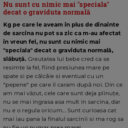
Nu sunt cu nimic mai "speciala"
decat o graviduta normală
Kg pe care le aveam in plus de dinainte
de sarcina nu pot sa zic ca m-au afectat
in vreun fel, nu sunt cu nimic mai
"speciala" decat o graviduta normală,
slăbuță.
Greutatea lui bebe cred ca se
resimte la fel, fiind presiunea mare pe
spate si pe călcâie si eventual cu un
"pepene" pe care il caram după noi. Din ce
am mai văzut, cele care sunt deja plinuțe,
nu se mai ingrasa asa mult in sarcina, dar
nu e o regula oricum... Sunt curioasa cat
mai iau pana la finalul sarcinii si ma rog sa
nu fie un numar prea mare!