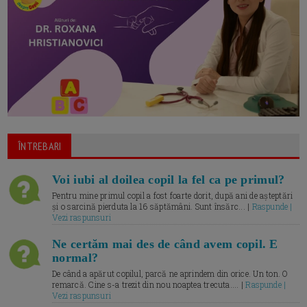
ÎNTREBARI
Voi iubi al doilea copil la fel ca pe primul?
Pentru mine primul copil a fost foarte dorit, după ani de așteptări
și o sarcină pierduta la 16 săptămâni. Sunt însărc... |
Raspunde |
Vezi raspunsuri
Ne certăm mai des de când avem copil. E
normal?
De când a apărut copilul, parcă ne aprindem din orice. Un ton. O
remarcă. Cine s-a trezit din nou noaptea trecuta.... |
Raspunde |
Vezi raspunsuri