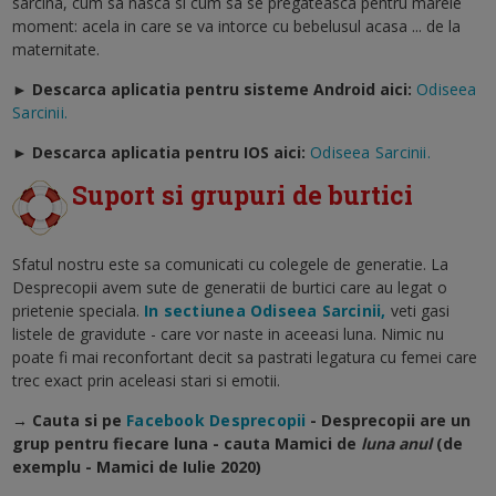
sarcina, cum sa nasca si cum sa se pregateasca pentru marele
moment: acela in care se va intorce cu bebelusul acasa ... de la
maternitate.
► Descarca aplicatia pentru sisteme Android aici:
Odiseea
Sarcinii.
►
Descarca aplicatia pentru IOS aici:
Odiseea Sarcinii.
Suport si grupuri de burtici
Sfatul nostru este sa comunicati cu colegele de generatie. La
Desprecopii avem sute de generatii de burtici care au legat o
prietenie speciala.
In sectiunea Odiseea Sarcinii,
veti gasi
listele de gravidute - care vor naste in aceeasi luna. Nimic nu
poate fi mai reconfortant decit sa pastrati legatura cu femei care
trec exact prin aceleasi stari si emotii.
→ Cauta si pe
Facebook Desprecopii
- Desprecopii are un
grup pentru fiecare luna - cauta Mamici de
luna anul
(de
exemplu - Mamici de Iulie 2020)