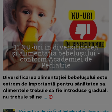
11 NU-uri in diversificarea
și alimentația bebelușului -
conform Academiei de
Pediatrie
16/7/2026
AUTOR: EDITOR DC.
Diversificarea alimentației bebelușului este
extrem de importantă pentru sănătatea sa.
Alimentele trebuie să fie introduse gradual,
nu trebuie să ne
...
Primul an de viață al bebelușului: Avem cate