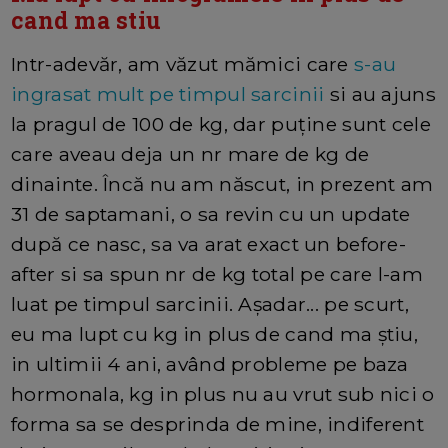
cand ma stiu
Intr-adevăr, am văzut mămici care
s-au
ingrasat mult pe timpul sarcinii
si au ajuns
la pragul de 100 de kg, dar puține sunt cele
care aveau deja un nr mare de kg de
dinainte. Încă nu am născut, in prezent am
31 de saptamani, o sa revin cu un update
după ce nasc, sa va arat exact un before-
after si sa spun nr de kg total pe care l-am
luat pe timpul sarcinii. Așadar... pe scurt,
eu ma lupt cu kg in plus de cand ma știu,
in ultimii 4 ani, având probleme pe baza
hormonala, kg in plus nu au vrut sub nici o
forma sa se desprinda de mine, indiferent