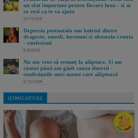
un sfat important pentru fiecare luna - si ai
sa vezi ca te va ajuta
10/7/2026
Depresia postnatala sau baletul dintre
dragoste, emotii, hormoni si oboseala crunta
- confesiuni
9/6/2026
Nu am vrut să renunț la alăptare. Si am
căutat până am găsit cauza durerii -
confesiunile unei mame care alăptează
27/3/2026
ULTIMILE ARTICOLE