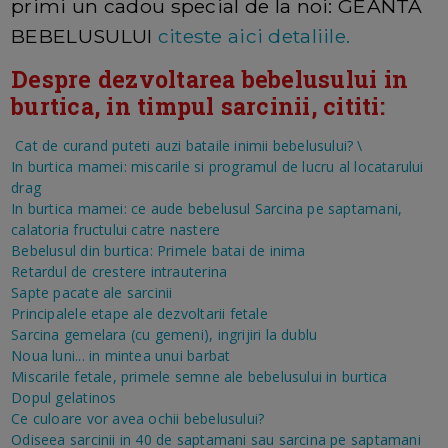
primi un cadou special de la noi: GEANTA
BEBELUSULUI
citeste aici detaliile.
Despre dezvoltarea bebelusului in
burtica, in timpul sarcinii, cititi:
Cat de curand puteti auzi bataile inimii bebelusului?
\
In burtica mamei: miscarile si programul de lucru al locatarului
drag
In burtica mamei: ce aude bebelusul
Sarcina pe saptamani,
calatoria fructului catre nastere
Bebelusul din burtica: Primele batai de inima
Retardul de crestere intrauterina
Sapte pacate ale sarcinii
Principalele etape ale dezvoltarii fetale
Sarcina gemelara (cu gemeni), ingrijiri la dublu
Noua luni... in mintea unui barbat
Miscarile fetale, primele semne ale bebelusului in burtica
Dopul gelatinos
Ce culoare vor avea ochii bebelusului?
Odiseea sarcinii in 40 de saptamani sau sarcina pe saptamani