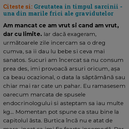
Citeste si:
Greutatea in timpul sarcinii -
una din marile frici ale gravidutelor
Am mancat ce am vrut si cand am vrut,
dar cu limite.
Iar dacă exageram,
următoarele zile incercam sa o dreg
cumva, sa ii dau lu bebe si ceva mai
sanatos. Sucuri am încercat sa nu consum
prea des, imi provoacă arsuri oricum, așa
ca beau ocazional, o data la săptămână sau
chiar mai rar cate un pahar. Eu ramasesem
oarecum marcata de spusele
endocrinologului si asteptam sa iau multe
kg... Momentan pot spune ca stau bine la
capitolul ăsta. Burtica încă nu e atat de
mare, incat sa imi fie foarte incomodă. Dar