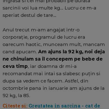
ingrasa si cel mai probabil pe durata
sarcinii voi lua multe kg... Lucru ce m-a
speriat destul de tare...
Anul trecut m-am angajat intr-o
corporație, programul de lucru era
oarecum haotic, munceam mult, mancam
cand apucam.
Am ajuns la 92 kg, noi deja
ne chinuiam sa il concepem pe bebe de
ceva timp
, iar doamna dr mi-a
recomandat mai intai sa slabesc puțin si
dupa sa vedem ce facem. Astfel, din
octombrie pana in ianuarie am ajuns de la
92 kg, la 85.
Citeste si:
Greutatea in sarcina - cat de