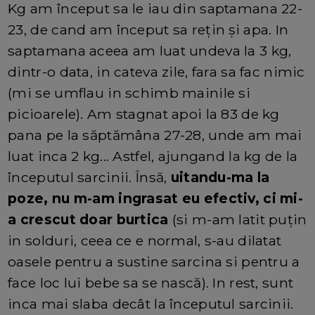
Kg am început sa le iau din saptamana 22-
23, de cand am început sa rețin și apa. In
saptamana aceea am luat undeva la 3 kg,
dintr-o data, in cateva zile, fara sa fac nimic
(mi se umflau in schimb mainile si
picioarele). Am stagnat apoi la 83 de kg
pana pe la săptămâna 27-28, unde am mai
luat inca 2 kg... Astfel, ajungand la kg de la
începutul sarcinii. Însă,
uitandu-ma la
poze, nu m-am ingrasat eu efectiv, ci mi-
a crescut doar burtica
(si m-am latit puțin
in solduri, ceea ce e normal, s-au dilatat
oasele pentru a sustine sarcina si pentru a
face loc lui bebe sa se nască). In rest, sunt
inca mai slaba decât la începutul sarcinii.