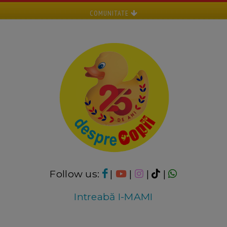
COMUNITATE
Follow us:
|
|
|
|
Intreabă I-MAMI