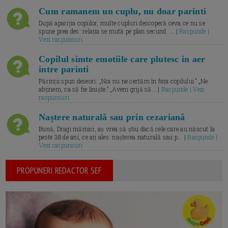
Cum ramanem un cuplu, nu doar parinti
După apariția copiilor, multe cupluri descoperă ceva ce nu se
spune prea des: relația se mută pe plan secund. ... |
Raspunde |
Vezi raspunsuri
Copilul simte emotiile care plutesc in aer
intre parinti
Părinții spun deseori: „Noi nu ne certăm în fața copilului.” „Ne
abținem, ca să fie liniște.” „Avem grijă să... |
Raspunde | Vezi
raspunsuri
Naștere naturală sau prin cezariană
Bună, Dragi mămici, aș vrea să știu dacă cele care au născut la
peste 38 de ani, ce ați ales: nașterea naturală sau p... |
Raspunde |
Vezi raspunsuri
PROPUNERI REDACTOR SEF