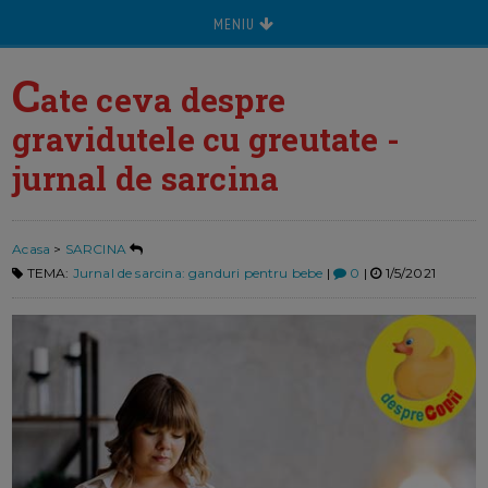
MENIU
C
ate ceva despre
gravidutele cu greutate -
jurnal de sarcina
Acasa
>
SARCINA
TEMA:
Jurnal de sarcina: ganduri pentru bebe
|
0
|
1/5/2021