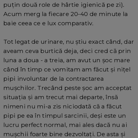
puțin două role de hârtie igienică pe zi).
Acum merg la fiecare 20-40 de minute la
baie ceea ce e lux comparativ.
Tot legat de urinare, nu știu exact când, dar
aveam ceva burtică deja, deci cred că prin
luna a doua - a treia, am avut un șoc mare
când în timp ce vomitam am făcut și nițel
pipi involuntar de la contractarea
mușchilor. Trecând peste șoc am acceptat
situația și am trecut mai departe, însă
nimeni nu mi-a zis niciodată că a făcut
pipi pe ea în timpul sarcinii, deși este un
lucru perfect normal, mai ales dacă nu ai
mușchii foarte bine dezvoltați. De asta și