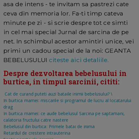
asa de intens - te invitam sa pastrezi cate
ceva din memoria lor. Fa-ti timp cateva
minute pe zi - si scrie despre tot ce simti
in cel mai special Jurnal de sarcina de pe
net. In schimbul acestor amintiri unice, vei
primi un cadou special de la noi: GEANTA
BEBELUSULUI
citeste aici detaliile.
Despre dezvoltarea bebelusului in
burtica, in timpul sarcinii, cititi:
Cat de curand puteti auzi bataile inimii bebelusului?
\
In burtica mamei: miscarile si programul de lucru al locatarului
drag
In burtica mamei: ce aude bebelusul
Sarcina pe saptamani,
calatoria fructului catre nastere
Bebelusul din burtica: Primele batai de inima
Retardul de crestere intrauterina