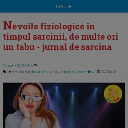
MENIU
N
evoile fiziologice in
timpul sarcinii, de multe ori
un tabu - jurnal de sarcina
Acasa
>
SARCINA
TEMA:
Jurnal de sarcina: ganduri pentru bebe
|
0
|
12/1/2025