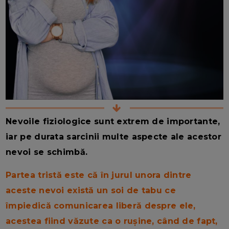
Nevoile fiziologice sunt extrem de importante,
iar pe durata sarcinii multe aspecte ale acestor
nevoi se schimbă.
Partea tristă este că în jurul unora dintre
aceste nevoi există un soi de tabu ce
împiedică comunicarea liberă despre ele,
acestea fiind văzute ca o rușine, când de fapt,