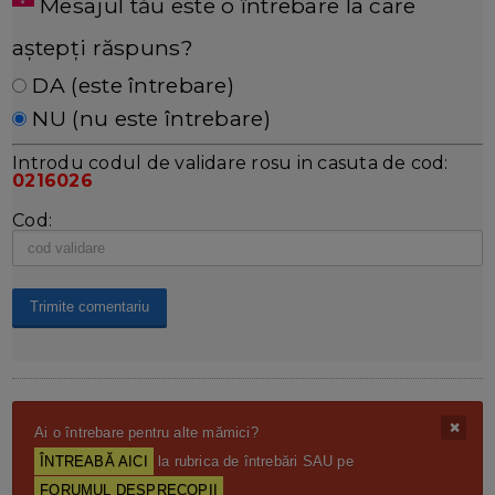
Mesajul tău este o întrebare la care
aștepți răspuns?
DA (este întrebare)
NU (nu este întrebare)
Introdu codul de validare rosu in casuta de cod:
0216026
Cod:
Ai o întrebare pentru alte mămici?
ÎNTREABĂ AICI
la rubrica de întrebări SAU pe
FORUMUL DESPRECOPII