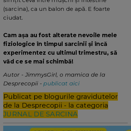
simțit ceva între mușchi și intestine
(sarcina), ca un balon de apă. E foarte
ciudat.
Cam așa au fost alterate nevoile mele
fiziologice în timpul sarcinii și încă
experimentez cu ultimul trimestru, să
văd ce se mai schimbă!
Autor - JimmysGirl, o mamica de la
Desprecopii -
publicat aici
Publicat pe blogurile gravidutelor
de la Desprecopii - la categoria
JURNAL DE SARCINA