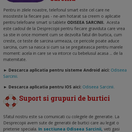
Pentru in zilele noastre, telefonul smart este cel care ne
insosteste la fiecare pas - ne-am hotarat sa creem o aplicatie
pentru telefoane smart si tablete
ODISEEA SARCINII
.
Acesta
este cadoul de la Desprecopii pentru fiecare graviduta care vrea
sa stie in orice moment cum se dezvolta fatul din burtica, cum
creste, ce teste de sarcina urmeaza, ce pericole poate aduce
sarcina, cum sa nasca si cum sa se pregateasca pentru marele
moment: acela in care se va intorce cu bebelusul acasa ... de la
maternitate.
► Descarca aplicatia pentru sisteme Android aici:
Odiseea
Sarcinii.
►
Descarca aplicatia pentru IOS aici:
Odiseea Sarcinii.
Suport si grupuri de burtici
Sfatul nostru este sa comunicati cu colegele de generatie. La
Desprecopii avem sute de generatii de burtici care au legat o
prietenie speciala.
In sectiunea Odiseea Sarcinii,
veti gasi