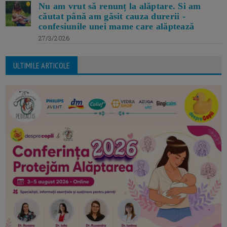
Nu am vrut să renunț la alăptare. Si am
căutat până am găsit cauza durerii -
confesiunile unei mame care alăptează
27/3/2026
ULTIMILE ARTICOLE