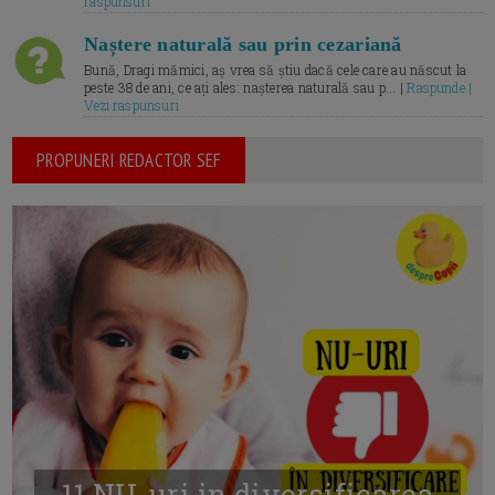
raspunsuri
Naștere naturală sau prin cezariană
Bună, Dragi mămici, aș vrea să știu dacă cele care au născut la
peste 38 de ani, ce ați ales: nașterea naturală sau p... |
Raspunde |
Vezi raspunsuri
PROPUNERI REDACTOR SEF
11 NU-uri in diversificarea