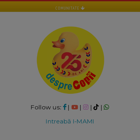
COMUNITATE
Follow us:
|
|
|
|
Intreabă I-MAMI