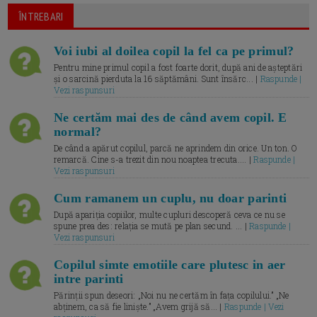
ÎNTREBARI
Voi iubi al doilea copil la fel ca pe primul?
Pentru mine primul copil a fost foarte dorit, după ani de așteptări
și o sarcină pierduta la 16 săptămâni. Sunt însărc... |
Raspunde |
Vezi raspunsuri
Ne certăm mai des de când avem copil. E
normal?
De când a apărut copilul, parcă ne aprindem din orice. Un ton. O
remarcă. Cine s-a trezit din nou noaptea trecuta.... |
Raspunde |
Vezi raspunsuri
Cum ramanem un cuplu, nu doar parinti
După apariția copiilor, multe cupluri descoperă ceva ce nu se
spune prea des: relația se mută pe plan secund. ... |
Raspunde |
Vezi raspunsuri
Copilul simte emotiile care plutesc in aer
intre parinti
Părinții spun deseori: „Noi nu ne certăm în fața copilului.” „Ne
abținem, ca să fie liniște.” „Avem grijă să... |
Raspunde | Vezi