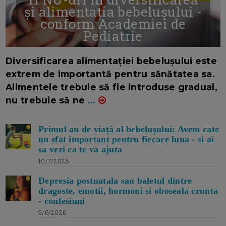
și alimentația bebelușului -
conform Academiei de
Pediatrie
16/7/2026
AUTOR: EDITOR DC.
Diversificarea alimentației bebelușului este
extrem de importantă pentru sănătatea sa.
Alimentele trebuie să fie introduse gradual,
nu trebuie să ne
...
Primul an de viață al bebelușului: Avem cate
un sfat important pentru fiecare luna - si ai
sa vezi ca te va ajuta
10/7/2026
Depresia postnatala sau baletul dintre
dragoste, emotii, hormoni si oboseala crunta
- confesiuni
9/6/2026