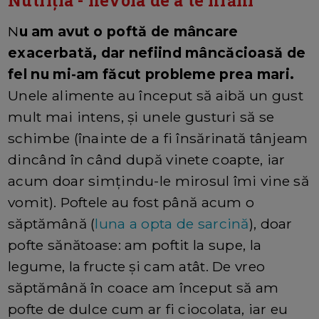
Nutriția - nevoia de a te hrăni
N
u am avut o poftă de mâncare
exacerbată, dar nefiind mâncăcioasă de
fel nu mi-am făcut probleme prea mari.
Unele alimente au început să aibă un gust
mult mai intens, și unele gusturi să se
schimbe (înainte de a fi însărinată tânjeam
dincând în când după vinete coapte, iar
acum doar simțindu-le mirosul îmi vine să
vomit). Poftele au fost până acum o
săptămână (
luna a opta de sarcină
), doar
pofte sănătoase: am poftit la supe, la
legume, la fructe și cam atât. De vreo
săptămână în coace am început să am
pofte de dulce cum ar fi ciocolata, iar eu