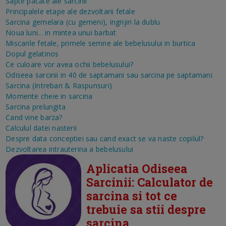
Sapte pacate ale sarcinii
Principalele etape ale dezvoltarii fetale
Sarcina gemelara (cu gemeni), ingrijiri la dublu
Noua luni... in mintea unui barbat
Miscarile fetale, primele semne ale bebelusului in burtica
Dopul gelatinos
Ce culoare vor avea ochii bebelusului?
Odiseea sarcinii in 40 de saptamani sau sarcina pe saptamani
Sarcina (Intrebari & Raspunsuri)
Momente cheie in sarcina
Sarcina prelungita
Cand vine barza?
Calculul datei nasterii
Despre data conceptiei sau cand exact se va naste copilul?
Dezvoltarea intrauterina a bebelusului
Aplicatia Odiseea
Sarcinii: Calculator de
sarcina si tot ce
trebuie sa stii despre
sarcina