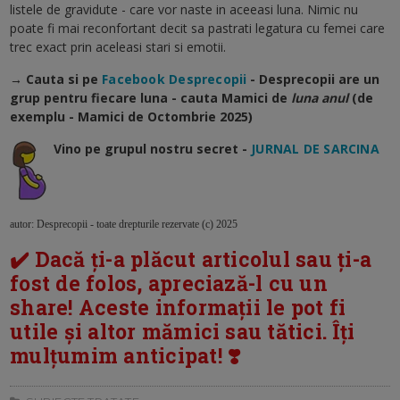
listele de gravidute - care vor naste in aceeasi luna. Nimic nu
poate fi mai reconfortant decit sa pastrati legatura cu femei care
trec exact prin aceleasi stari si emotii.
→ Cauta si pe
Facebook Desprecopii
- Desprecopii are un
grup pentru fiecare luna - cauta Mamici de
luna anul
(de
exemplu - Mamici de Octombrie 2025)
Vino pe grupul nostru secret -
JURNAL DE SARCINA
autor: Desprecopii - toate drepturile rezervate (c) 2025
✔️ Dacă ți-a plăcut articolul sau ți-a
fost de folos, apreciază-l cu un
share! Aceste informații le pot fi
utile și altor mămici sau tătici. Îți
mulțumim anticipat! ❣️