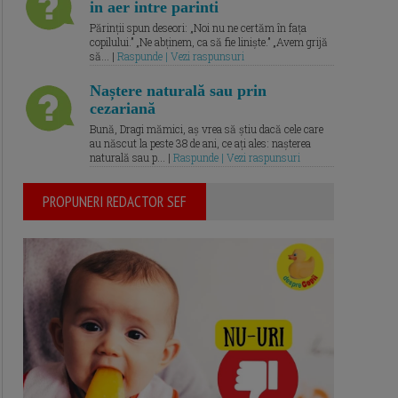
in aer intre parinti
Părinții spun deseori: „Noi nu ne certăm în fața
copilului.” „Ne abținem, ca să fie liniște.” „Avem grijă
să... |
Raspunde | Vezi raspunsuri
Naștere naturală sau prin
cezariană
Bună, Dragi mămici, aș vrea să știu dacă cele care
au născut la peste 38 de ani, ce ați ales: nașterea
naturală sau p... |
Raspunde | Vezi raspunsuri
PROPUNERI REDACTOR SEF