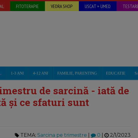
AL
FITOTERAPIE
VEDRA SHOP
USCAT + UMED
TESTARE
L
1-3 ANI
4-12 ANI
FAMILIE, PARENTING
EDUCATIE
S
imestru de sarcină - iată de
ă și ce sfaturi sunt
TEMA:
Sarcina pe trimestre
|
0
|
2/1/2023