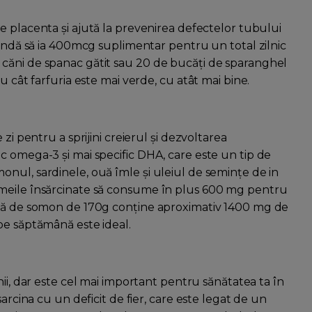
e placenta și ajută la prevenirea defectelor tubului
mandă să ia 400mcg suplimentar pentru un total zilnic
căni de spanac gătit sau 20 de bucăți de sparanghel
u cât farfuria este mai verde, cu atât mai bine.
zi pentru a sprijini creierul și dezvoltarea
c omega-3 și mai specific DHA, care este un tip de
nul, sardinele, ouă îmle și uleiul de semințe de in
emeile însărcinate să consume în plus 600 mg pentru
ată de somon de 170g conține aproximativ 1400 mg de
pe săptămână este ideal.
nii, dar este cel mai important pentru sănătatea ta în
arcina cu un deficit de fier, care este legat de un