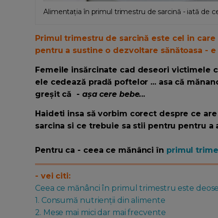
Alimentația în primul trimestru de sarcină - iată de c
Primul trimestru de sarcină este cel in car
pentru a sustine o dezvoltare sănătoasa - e 
Femeile insărcinate cad deseori victimele c
ele cedează pradă poftelor ... asa că mănanc
greșit că -
așa cere bebe.
..
Haideti insa să vorbim corect despre ce are
sarcina si ce trebuie sa stii pentru pentru a
Pentru ca - ceea ce mănânci în
primul trime
- vei citi:
Ceea ce mănânci în primul trimestru este deose
1. Consumă nutrienții din alimente
2. Mese mai mici dar mai frecvente