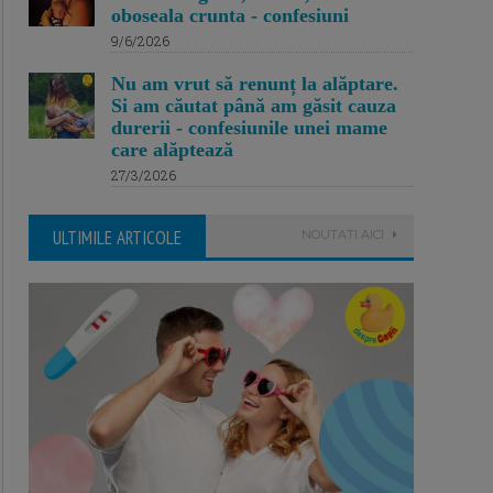
oboseala crunta - confesiuni
9/6/2026
Nu am vrut să renunț la alăptare.
Si am căutat până am găsit cauza
durerii - confesiunile unei mame
care alăptează
27/3/2026
ULTIMILE ARTICOLE
NOUTATI AICI