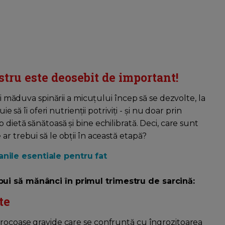
tru este deosebit de important!
și măduva spinării a micuțului încep să se dezvolte, la
e să îi oferi nutrienții potriviți - și nu doar prin
 o dietă sănătoasă și bine echilibrată. Deci, care sunt
ar trebui să le obții în această etapă?
nile esentiale pentru fat
bui să mănânci în primul trimestru de sarcină:
te
orocoase gravide care se confruntă cu îngrozitoarea