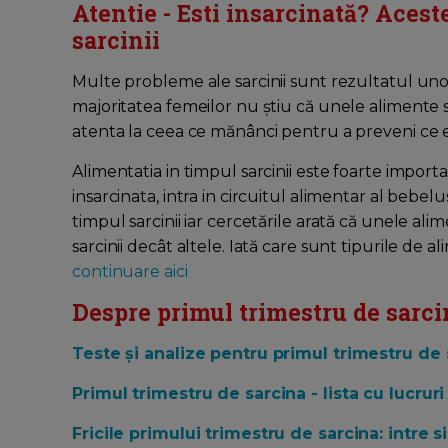
Atentie - Esti insarcinată? Acest
sarcinii
Multe probleme ale sarcinii sunt rezultatul u
majoritatea femeilor nu știu că unele alimente su
atenta la ceea ce mănânci pentru a preveni ce e
Alimentatia in timpul sarcinii este foarte impor
insarcinata, intra in circuitul alimentar al bebe
timpul sarcinii iar cercetările arată că unele al
sarcinii decât altele. Iată care sunt tipurile de 
continuare aici
Despre primul trimestru de sarcin
Teste și analize pentru primul trimestru de 
Primul trimestru de sarcina - lista cu lucruri
Fricile primului trimestru de sarcina: intre s