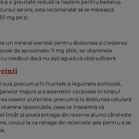
ă și o greutate redusă la naștere pentru bebeluș.
rsul sarcinii, este recomandat să se mărească
30 mg pe zi.
te un mineral esențial pentru diviziunea și creșterea
voie de aproximativ 11 mg zilnic, iar vitaminele
cu medicul dacă nu ești sigură că obții suficient.
rcinii
i ouă, precum și în fructele și legumele portocalii,
rganelor majore și a sistemelor corporale în timpul
rea oaselor puternice, precum și la diviziunea celulară
 vitamine liposolubile, ceea ce înseamnă că
el încât să poată extrage din rezerve atunci când este
e, corpul le va retrage din rezervele sale pentru a se
ie.