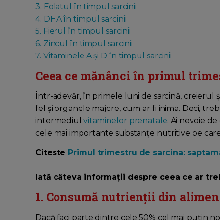
3. Folatul în timpul sarcinii
4. DHA în timpul sarcinii
5. Fierul în timpul sarcinii
6. Zincul în timpul sarcinii
7. Vitaminele A și D în timpul sarcinii
Ceea ce mănânci în primul trimes
Într-adevăr, în primele luni de sarcină, creierul 
fel și organele majore, cum ar fi inima. Deci, trebui
intermediul
vitaminelor prenatale
. Ai nevoie de
cele mai importante substanțe nutritive pe care 
Citeste
Primul trimestru de sarcina: saptama
Iată câteva informații despre ceea ce ar tre
1. Consumă nutrienții din alimen
Dacă faci parte dintre cele 50% cel mai puțin n