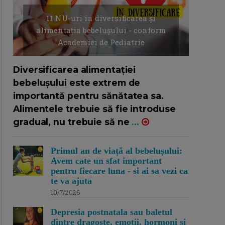
11 NU-uri in diversificarea și
alimentația bebelușului - conform
Academiei de Pediatrie
16/7/2026
AUTOR: EDITOR DC.
Diversificarea alimentației
bebelușului este extrem de
importantă pentru sănătatea sa.
Alimentele trebuie să fie introduse
gradual, nu trebuie să ne
...
Primul an de viață al bebelușului:
Avem cate un sfat important
pentru fiecare luna - si ai sa vezi ca
te va ajuta
10/7/2026
Depresia postnatala sau baletul
dintre dragoste, emotii, hormoni si