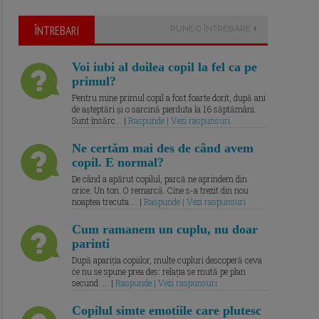
ÎNTREBARI
PUNE O ÎNTREBARE
Voi iubi al doilea copil la fel ca pe
primul?
Pentru mine primul copil a fost foarte dorit, după ani
de așteptări și o sarcină pierduta la 16 săptămâni.
Sunt însărc... |
Raspunde | Vezi raspunsuri
Ne certăm mai des de când avem
copil. E normal?
De când a apărut copilul, parcă ne aprindem din
orice. Un ton. O remarcă. Cine s-a trezit din nou
noaptea trecuta.... |
Raspunde | Vezi raspunsuri
Cum ramanem un cuplu, nu doar
parinti
După apariția copiilor, multe cupluri descoperă ceva
ce nu se spune prea des: relația se mută pe plan
secund. ... |
Raspunde | Vezi raspunsuri
Copilul simte emotiile care plutesc