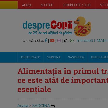
ACASA
NOUTATI
COMUNITATE / CLUB
SPECI
Urmărește:
|
|
|
|
|
Intreabă I-MAMI
FERTILITATE
SARCINA
NASTEREA
BEBELUSU
Alimentația în primul tr
ce este atât de important
esențiale
Acasa
>
SARCINA