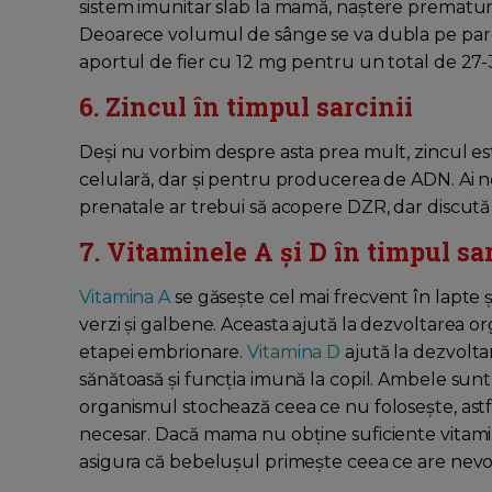
sistem imunitar slab la mamă, naștere prematur
Deoarece volumul de sânge se va dubla pe parcu
aportul de fier cu 12 mg pentru un total de 27-
6. Zincul în timpul sarcinii
Deși nu vorbim despre asta prea mult, zincul es
celulară, dar și pentru producerea de ADN. Ai ne
prenatale ar trebui să acopere DZR, dar discută 
7. Vitaminele A și D în timpul sa
Vitamina A
se găsește cel mai frecvent în lapte ș
verzi și galbene. Aceasta ajută la dezvoltarea o
etapei embrionare.
Vitamina D
ajută la dezvolta
sănătoasă și funcția imună la copil. Ambele sunt
organismul stochează ceea ce nu folosește, astf
necesar. Dacă mama nu obține suficiente vitamin
asigura că bebelușul primește ceea ce are nevo