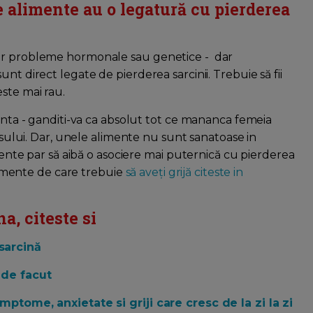
e alimente au o legatură cu pierderea
nor probleme hormonale sau genetice - dar
nt direct legate de pierderea sarcinii. Trebuie să fii
ste mai rau.
tanta - ganditi-va ca absolut tot ce mananca femeia
lusului. Dar, unele alimente nu sunt sanatoase in
imente par să aibă o asociere mai puternică cu pierderea
alimente de care trebuie
să aveți grijă citeste in
a, citeste si
sarcină
 de facut
imptome, anxietate si griji care cresc de la zi la zi