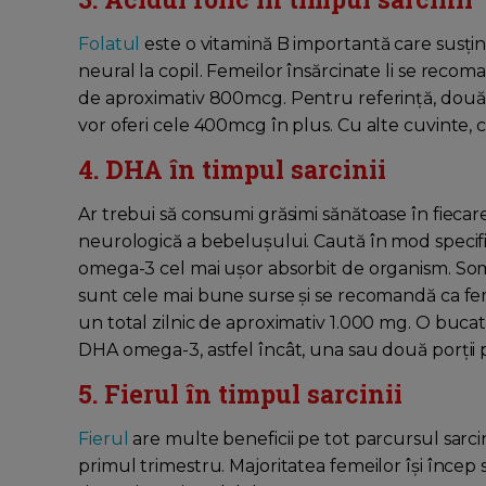
Folatul
este o vitamină B importantă care susțin
neural la copil. Femeilor însărcinate li se reco
de aproximativ 800mcg. Pentru referință, două 
vor oferi cele 400mcg în plus. Cu alte cuvinte, c
4. DHA în timpul sarcinii
Ar trebui să consumi grăsimi sănătoase în fiecare 
neurologică a bebelușului. Caută în mod specifi
omega-3 cel mai ușor absorbit de organism. Somo
sunt cele mai bune surse și se recomandă ca f
un total zilnic de aproximativ 1.000 mg. O buc
DHA omega-3, astfel încât, una sau două porții 
5. Fierul în timpul sarcinii
Fierul
are multe beneficii pe tot parcursul sarci
primul trimestru. Majoritatea femeilor își încep s