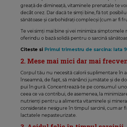
greață de dimineață, vitaminele prenatale te 
decât orez. Dar dacă te simți bine, fă tot posibil
sănătoase și carbohidrați complecși (cum ar fi fr
Te vei simți mai bine și vei minimiza simptomele 
oferindu o bază solidă pentru o sarcină sănătoasă 
Citeste si
Primul trimestru de sarcina: Iata 9
2. Mese mai mici dar mai frecve
Corpul tău nu necesită calorii suplimentare în ac
înseamnă, de fapt, să mănânci jumătate și de două
pui în gură. Concentrează-te pe consumul unor 
ceea ce va contribui, de asemenea, la minimizare
nutrienți pentru a alimenta vitaminele și mineral
considerate nesigure în timpul sarcinii, cum ar f
lactatele nepasteurizate.
3. Acidul folic în timpul sarcinii