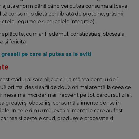
vor ajuta enorm până când vei putea consuma altceva
ul să consumi o dietă echilibrată de proteine, grăsimi
uctele, legumele și cerealele integrale).
neplăcute, cum ar fi edemul, constipația și oboseala,
și fericită.
 greseli pe care ai putea sa le eviti
nte
est stadiu al sarcinii, așa că „a mânca pentru doi”
 ori mai des și să fii de două ori mai atentă la ceea ce
mese mai mici dar mai frecvent pe tot parcursul zilei,
a greaței și oboselii și consumă alimente dense în
ele. În cele din urmă, evită alimentele care au fost
i carnea și peștele crud, produsele procesate și