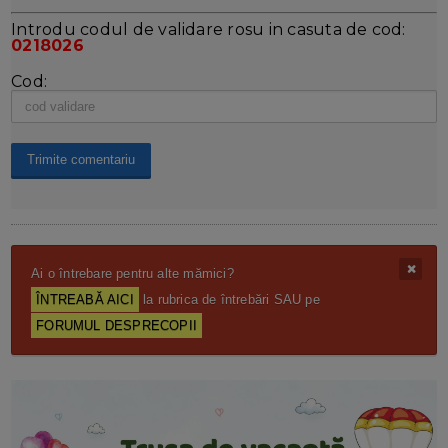
Introdu codul de validare rosu in casuta de cod:
0218026
Cod:
Ai o întrebare pentru alte mămici?
ÎNTREABĂ AICI
la rubrica de întrebări SAU pe
FORUMUL DESPRECOPII