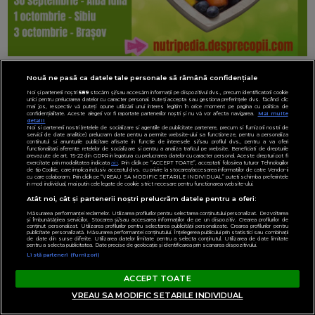
Nouă ne pasă ca datele tale personale să rămână confidențiale
Noi și partenerii noștri
589
stocăm și/sau accesăm informații pe dispozitivul dvs., precum identificatorii cookie
unici pentru prelucrarea datelor cu caracter personal. Puteți accepta sau gestiona preferințele dvs. făcând clic
mai jos, respectiv vă puteți opune utilizării unui interes legitim în orice moment pe pagina cu politica de
confidențialitate. Aceste alegeri vor fi raportate partenerilor noștri și nu vă vor afecta navigarea.
Mai multe
detalii
Noi si partenerii nostri (retelele de socializare si agentiile de publicitate partenere, precum si furnizorii nostri de
servicii de date analitice) prelucram date pentru a permite website-ului sa functioneze, pentru a personaliza
continutul si anunturile publicitare afisate in functie de interesele si/sau profilul dvs., pentru a va oferi
functionalitati aferente retelelor de socializare si pentru a analiza traficul pe website. Beneficiati de drepturile
prevazute de art. 15-22 din GDPR in legatura cu prelucrarea datelor cu caracter personal. Aceste drepturi pot fi
exercitate prin modalitatea indicata
aici
. Prin click pe “ACCEPT TOATE”, acceptati folosirea tuturor Tehnologiilor
de tip Cookie, care implica inclusiv acceptul dvs. cu privire la stocarea/accesarea informatiilor de catre Vendor-ii
cu care colaboram. Prin click pe “VREAU SA MODIFIC SETARILE INDIVIDUAL” puteti schimba preferintele
in mod individual, mai putin cele legate de cookie strict necesare pentru functionarea website-ului.
Atât noi, cât și partenerii noștri prelucrăm datele pentru a oferi:
Măsurarea performanței reclamelor. Utilizarea profilurilor pentru selectarea conținutului personalizat. Dezvoltarea
și îmbunătățirea serviciilor. Stocarea și/sau accesarea informațiilor de pe un dispozitiv. Crearea profilurilor de
conținut personalizat. Utilizarea profilurilor pentru selectarea publicității personalizate. Crearea profilurilor pentru
publicitate personalizată. Măsurarea performanței conținutului. Înțelegerea publicului prin statistici sau combinații
de date din surse diferite. Utilizarea datelor limitate pentru a selecta conținutul. Utilizarea de date limitate
pentru a selecta publicitatea. Date precise de geolocație și identificarea prin scanarea dispozitivului.
Listă parteneri (furnizori)
ACCEPT TOATE
VREAU SA MODIFIC SETARILE INDIVIDUAL