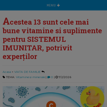
MENIU
A
cestea 13 sunt cele mai
bune vitamine si suplimente
pentru SISTEMUL
IMUNITAR, potrivit
experților
Acasa
>
VIATA DE FAMILIE
TEMA:
Vitamine si minerale
|
0
|
7/2/2026