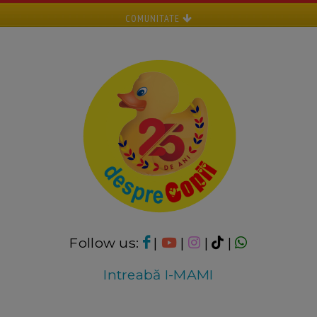
COMUNITATE
Follow us:
|
|
|
|
Intreabă I-MAMI