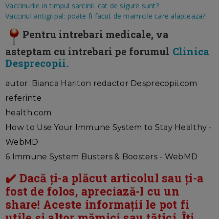
Vaccinurile in timpul sarcinii: cat de sigure sunt?
Vaccinul antigripal: poate fi facut de mamicile care alapteaza?
Pentru intrebari medicale, va
asteptam cu intrebari pe forumul
Clinica
Desprecopii.
autor: Bianca Hariton redactor Desprecopii.com
referinte
health.com
How to Use Your Immune System to Stay Healthy -
WebMD
6 Immune System Busters & Boosters - WebMD
✔️ Dacă ți-a plăcut articolul sau ți-a
fost de folos, apreciază-l cu un
share! Aceste informații le pot fi
utile și altor mămici sau tătici. Îți