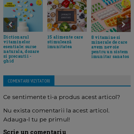
Dictionarul
15 alimente care
8 vitamine si
vitaminelor
stimulează
minerale de care
esentiale: surse
imunitatea
avem nevoie
naturala, dozare
pentru un sistem
si precautii -
imunitar sanatos
ghid
COMENTARII VIZITATORI
Ce sentimente ti-a produs acest articol?
Nu exista comentarii la acest articol.
Adauga-l tu pe primul!
Scrie un comentariu