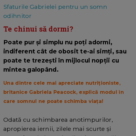
Sfaturile Gabrielei pentru un somn
odihnitor
Te chinui să dormi?
Poate pur și simplu nu poți adormi,
indiferent cât de obosit te-ai simți, sau
poate te trezești în mijlocul nopții cu
mintea galopând.
Una dintre cele mai apreciate nutriţioniste,
britanice Gabriela Peacock, explică modul în
care somnul ne poate schimba viața!
Odată cu schimbarea anotimpurilor,
apropierea iernii, zilele mai scurte și