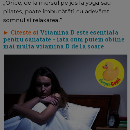
„Orice, de la mersul pe jos la yoga sau
pilates, poate îmbunătăți cu adevărat
somnul și relaxarea.”
► Citeste si
Vitamina D este esentiala
pentru sanatate - iata cum putem obtine
mai multa vitamina D de la soare