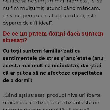
ne face să ne simțim mai înfometați și să
nu fim mulțumiți atunci când mâncăm,
ceea ce, pentru cei aflați la o dietă, este
departe de a fi ideal”.
De ce nu putem dormi dacă suntem
stresați?
Cu toții suntem familiarizați cu
sentimentele de stres și anxietate (anul
acesta mai mult ca niciodată), dar știai
că ar putea să ne afecteze capacitatea
de a dormi?
„Când ești stresat, produci niveluri foarte
ridicate de cortizol, iar cortizolul este un
hormon pe care corpul tău îl acordă