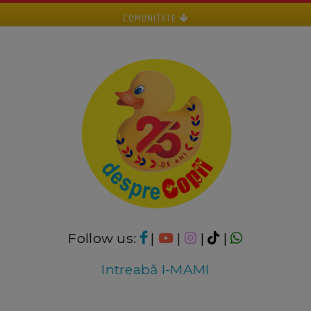
COMUNITATE
Follow us:
|
|
|
|
Intreabă I-MAMI