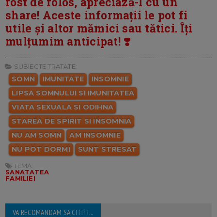
fost de folos, apreciază-l cu un
share! Aceste informații le pot fi
utile și altor mămici sau tătici. Îți
mulțumim anticipat! ❣️
SUBIECTE TRATATE:
SOMN
IMUNITATE
INSOMNIE
LIPSA SOMNULUI SI IMUNITATEA
VIATA SEXUALA SI ODIHNA
STAREA DE SPIRIT SI INSOMNIA
NU AM SOMN
AM INSOMNIE
NU POT DORMI
SUNT STRESAT
TEMA:
SANATATEA
FAMILIEI
VA RECOMANDAM SA CITITI...