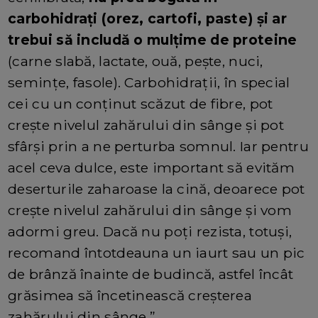
carbohidrați (orez, cartofi, paste) și ar
trebui să includă o mulțime de proteine
​​
(carne slabă, lactate, ouă, pește, nuci,
semințe, fasole). Carbohidrații, în special
cei cu un conținut scăzut de fibre, pot
crește nivelul zahărului din sânge și pot
sfârși prin a ne perturba somnul. Iar pentru
acel ceva dulce, este important să evităm
deserturile zaharoase la cină, deoarece pot
crește nivelul zahărului din sânge și vom
adormi greu. Dacă nu poți rezista, totuși,
recomand întotdeauna un iaurt sau un pic
de brânză înainte de budincă, astfel încât
grăsimea să încetinească creșterea
zahărului din sânge.”