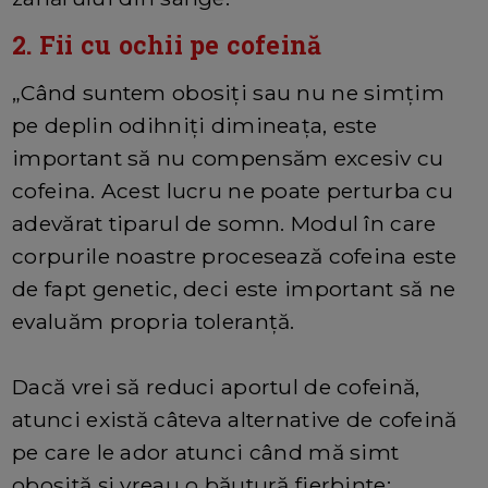
2. Fii cu ochii pe cofeină
„Când suntem obosiți sau nu ne simțim
pe deplin odihniți dimineața, este
important să nu compensăm excesiv cu
cofeina. Acest lucru ne poate perturba cu
adevărat tiparul de somn. Modul în care
corpurile noastre procesează cofeina este
de fapt genetic, deci este important să ne
evaluăm propria toleranță.
Dacă vrei să reduci aportul de cofeină,
atunci există câteva alternative de cofeină
pe care le ador atunci când mă simt
obosită și vreau o băutură fierbinte: