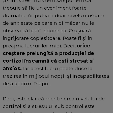
„Prin „stres” nu vrem să spunem că
trebuie să fie un eveniment foarte
dramatic. Ar putea fi doar niveluri ușoare
de anxietate pe care nici măcar nu le
observi că le ai”, spune ea. O ușoară
îngrijorare copleșitoare. Poate fi și în
preajma lucrurilor mici. Deci,
orice
creștere prelungită a producției de
cortizol înseamnă că ești stresat și
anxios.
Iar acest lucru poate duce la
trezirea în mijlocul nopții și incapabilitatea
de a adormi înapoi.
Deci, este clar că menținerea nivelului de
cortizol și a stresului sub control este