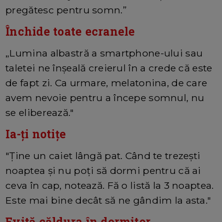
pregătesc pentru somn.”
Închide toate ecranele
„Lumina albastră a smartphone-ului sau
taletei ne înșeală creierul în a crede că este
de fapt zi. Ca urmare, melatonina, de care
avem nevoie pentru a începe somnul, nu
se eliberează."
Ia-ți notițe
"Ține un caiet lângă pat. Când te trezești
noaptea și nu poți să dormi pentru că ai
ceva în cap, notează. Fă o listă la 3 noaptea.
Este mai bine decât să ne gândim la asta."
Evită căldura în dormitor