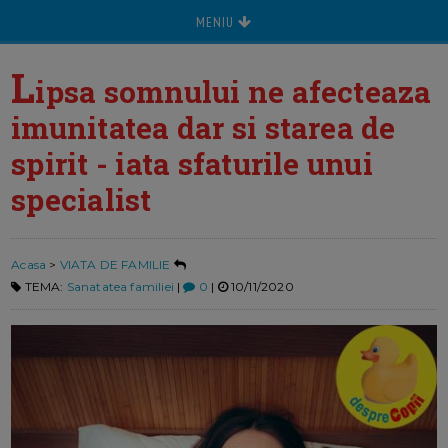
MENIU
L
ipsa somnului ne afecteaza
imunitatea dar si starea de
spirit - iata sfaturile unui
specialist
Acasa
>
VIATA DE FAMILIE
TEMA:
Sanatatea familiei
|
0
|
10/11/2020