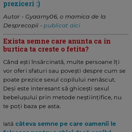
preziceri :)
Autor - Gyaamy06, o mamica de la
Desprecopii -
publicat aici
Exista semne care anunta ca in
burtica ta creste o fetita?
Când ești însărcinată, multe persoane îți
vor oferi sfaturi sau povești despre cum se
poate prezice sexul copilului nenăscut.
Deși este interesant să ghicești sexul
bebelușului prin metode neștiințifice, nu
te poți baza pe asta.
Iată
câteva semne pe care oamenii le