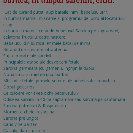
burtica, in timpul sarcinii, cititi:
Cat de curand puteti auzi bataile inimii bebelusului?
\
In burtica mamei: miscarile si programul de lucru al locatarului
drag
In burtica mamei: ce aude bebelusul
Sarcina pe saptamani,
calatoria fructului catre nastere
Bebelusul din burtica: Primele batai de inima
Retardul de crestere intrauterina
Sapte pacate ale sarcinii
Principalele etape ale dezvoltarii fetale
Sarcina gemelara (cu gemeni), ingrijiri la dublu
Noua luni... in mintea unui barbat
Miscarile fetale, primele semne ale bebelusului in burtica
Dopul gelatinos
Ce culoare vor avea ochii bebelusului?
Odiseea sarcinii in 40 de saptamani sau sarcina pe saptamani
Sarcina (Intrebari & Raspunsuri)
Momente cheie in sarcina
Sarcina prelungita
Cand vine barza?
Calculul datei nasterii