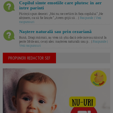
Copilul simte emotiile care plutesc in aer
intre parinti
Părinții spun deseori: „Noi nu ne certăm în fața copilului.” „Ne
abținem, ca să fie liniște.” „Avem grijă să... |
Raspunde | Vezi
raspunsuri
Naștere naturală sau prin cezariană
Bună, Dragi mămici, aș vrea să știu dacă cele care au născut la
peste 38 de ani, ce ați ales: nașterea naturală sau p... |
Raspunde |
Vezi raspunsuri
PROPUNERI REDACTOR SEF