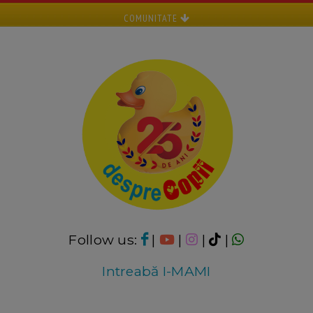
COMUNITATE
Follow us:
|
|
|
|
Intreabă I-MAMI