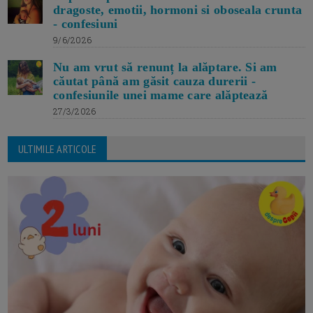
dragoste, emotii, hormoni si oboseala crunta
- confesiuni
9/6/2026
Nu am vrut să renunț la alăptare. Si am
căutat până am găsit cauza durerii -
confesiunile unei mame care alăptează
27/3/2026
ULTIMILE ARTICOLE