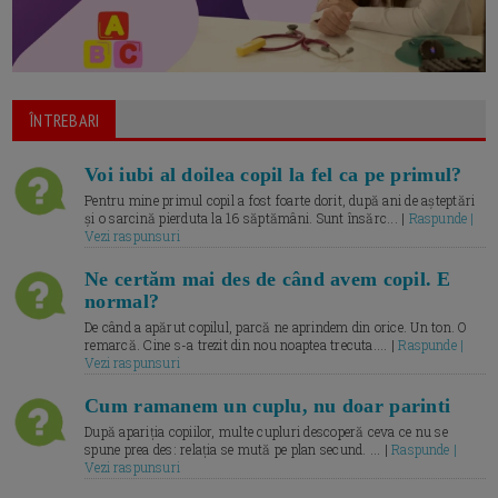
ÎNTREBARI
Voi iubi al doilea copil la fel ca pe primul?
Pentru mine primul copil a fost foarte dorit, după ani de așteptări
și o sarcină pierduta la 16 săptămâni. Sunt însărc... |
Raspunde |
Vezi raspunsuri
Ne certăm mai des de când avem copil. E
normal?
De când a apărut copilul, parcă ne aprindem din orice. Un ton. O
remarcă. Cine s-a trezit din nou noaptea trecuta.... |
Raspunde |
Vezi raspunsuri
Cum ramanem un cuplu, nu doar parinti
După apariția copiilor, multe cupluri descoperă ceva ce nu se
spune prea des: relația se mută pe plan secund. ... |
Raspunde |
Vezi raspunsuri