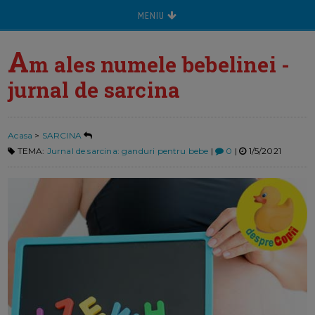
MENIU
A
m ales numele bebelinei -
jurnal de sarcina
Acasa
>
SARCINA
TEMA:
Jurnal de sarcina: ganduri pentru bebe
|
0
|
1/5/2021