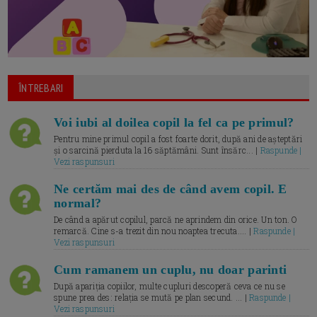
ÎNTREBARI
Voi iubi al doilea copil la fel ca pe primul?
Pentru mine primul copil a fost foarte dorit, după ani de așteptări
și o sarcină pierduta la 16 săptămâni. Sunt însărc... |
Raspunde |
Vezi raspunsuri
Ne certăm mai des de când avem copil. E
normal?
De când a apărut copilul, parcă ne aprindem din orice. Un ton. O
remarcă. Cine s-a trezit din nou noaptea trecuta.... |
Raspunde |
Vezi raspunsuri
Cum ramanem un cuplu, nu doar parinti
După apariția copiilor, multe cupluri descoperă ceva ce nu se
spune prea des: relația se mută pe plan secund. ... |
Raspunde |
Vezi raspunsuri