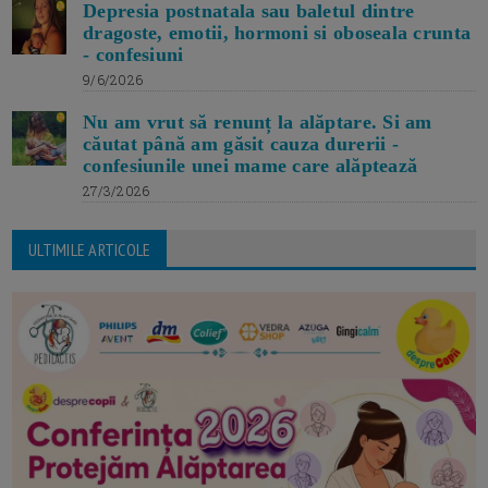
Depresia postnatala sau baletul dintre
dragoste, emotii, hormoni si oboseala crunta
- confesiuni
9/6/2026
Nu am vrut să renunț la alăptare. Si am
căutat până am găsit cauza durerii -
confesiunile unei mame care alăptează
27/3/2026
ULTIMILE ARTICOLE