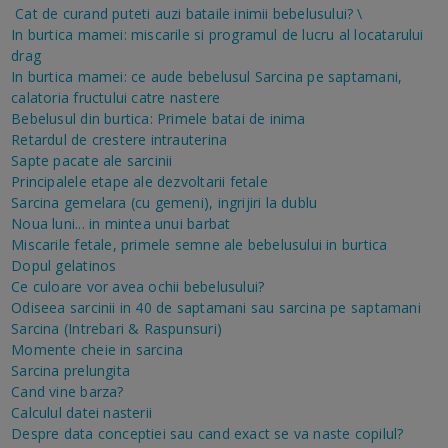
Cat de curand puteti auzi bataile inimii bebelusului?
\
In burtica mamei: miscarile si programul de lucru al locatarului
drag
In burtica mamei: ce aude bebelusul
Sarcina pe saptamani,
calatoria fructului catre nastere
Bebelusul din burtica: Primele batai de inima
Retardul de crestere intrauterina
Sapte pacate ale sarcinii
Principalele etape ale dezvoltarii fetale
Sarcina gemelara (cu gemeni), ingrijiri la dublu
Noua luni... in mintea unui barbat
Miscarile fetale, primele semne ale bebelusului in burtica
Dopul gelatinos
Ce culoare vor avea ochii bebelusului?
Odiseea sarcinii in 40 de saptamani sau sarcina pe saptamani
Sarcina (Intrebari & Raspunsuri)
Momente cheie in sarcina
Sarcina prelungita
Cand vine barza?
Calculul datei nasterii
Despre data conceptiei sau cand exact se va naste copilul?