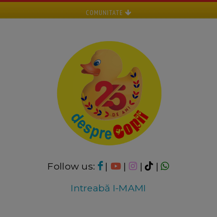
COMUNITATE
Follow us:
|
|
|
|
Intreabă I-MAMI