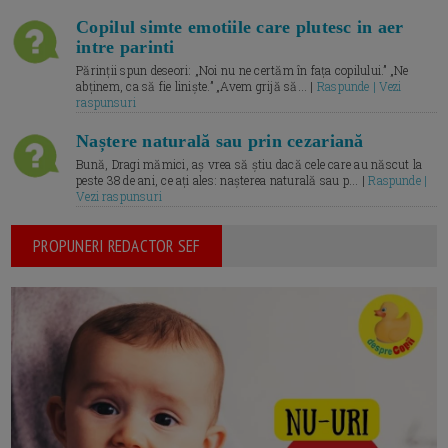
Copilul simte emotiile care plutesc in aer
intre parinti
Părinții spun deseori: „Noi nu ne certăm în fața copilului.” „Ne
abținem, ca să fie liniște.” „Avem grijă să... |
Raspunde | Vezi
raspunsuri
Naștere naturală sau prin cezariană
Bună, Dragi mămici, aș vrea să știu dacă cele care au născut la
peste 38 de ani, ce ați ales: nașterea naturală sau p... |
Raspunde |
Vezi raspunsuri
PROPUNERI REDACTOR SEF