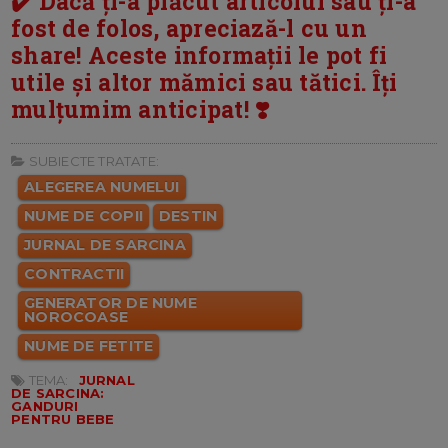
✔️ Dacă ți-a plăcut articolul sau ți-a
fost de folos, apreciază-l cu un
share! Aceste informații le pot fi
utile și altor mămici sau tătici. Îți
mulțumim anticipat! ❣️
SUBIECTE TRATATE:
ALEGEREA NUMELUI
NUME DE COPII
DESTIN
JURNAL DE SARCINA
CONTRACTII
GENERATOR DE NUME
NOROCOASE
NUME DE FETITE
TEMA:
JURNAL
DE SARCINA:
GANDURI
PENTRU BEBE