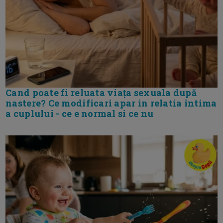
Cand poate fi reluata viața sexuala după
nastere? Ce modificari apar in relatia intima
a cuplului - ce e normal si ce nu