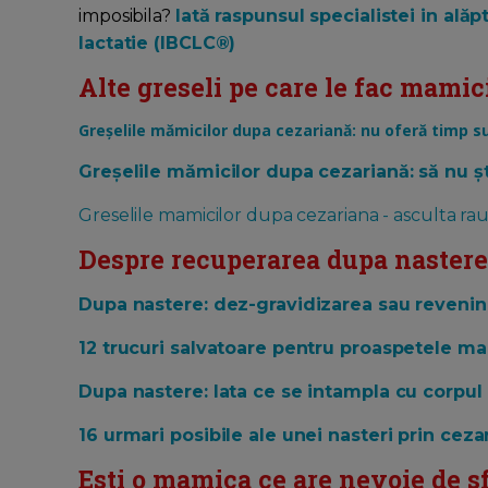
imposibila?
Iată raspunsul specialistei in alăp
lactatie (IBCLC®)
Alte greseli pe care le fac mamic
Greșelile mămicilor dupa cezariană: nu oferă timp s
Greșelile mămicilor dupa cezariană: să nu ș
Greselile mamicilor dupa cezariana - asculta raut
Despre recuperarea dupa nastere,
Dupa nastere: dez-gravidizarea sau revenin
12 trucuri salvatoare pentru proaspetele m
Dupa nastere: Iata ce se intampla cu corpul 
16 urmari posibile ale unei nasteri prin ceza
Esti o mamica ce are nevoie de s