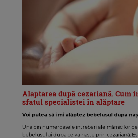
Alaptarea după cezariană. Cum in
sfatul specialistei în alăptare
Voi putea să imi alăptez bebelusul dupa naș
Una din numeroasele intrebari ale mămicilor de 
bebelusului dupa ce va naste prin cezariană. Est