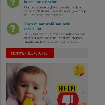
in aer intre parinti
Părinții spun deseori: „Noi nu ne certăm în fața
copilului.” „Ne abținem, ca să fie liniște.” „Avem grijă
să... |
Raspunde | Vezi raspunsuri
Naștere naturală sau prin
cezariană
Bună, Dragi mămici, aș vrea să știu dacă cele care
au născut la peste 38 de ani, ce ați ales: nașterea
naturală sau p... |
Raspunde | Vezi raspunsuri
PROPUNERI REDACTOR SEF