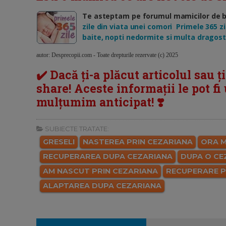
Te asteptam pe forumul mamicilor de beb
zile din viata unei comori Primele 365 zil
baite, nopti nedormite si multa dragost
autor: Desprecopii.com - Toate drepturile rezervate (c) 2025
✔️ Dacă ți-a plăcut articolul sau ț
share! Aceste informații le pot fi u
mulțumim anticipat! ❣️
SUBIECTE TRATATE:
GRESELI
NASTEREA PRIN CEZARIANA
ORA M
RECUPERAREA DUPA CEZARIANA
DUPA O CE
AM NASCUT PRIN CEZARIANA
RECUPERARE 
ALAPTAREA DUPA CEZARIANA