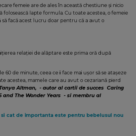
ecare femeie are de ales în această chestiune și nicio
să folosească lapte formula. Cu toate acestea, o femeie
 să facă acest lucru doar pentru că a avut o
ierea relației de alăptare este prima oră după
ele 60 de minute, ceea ce ii face mai ușor să se atașeze
toate acestea, mamele care au avut o cezariană pierd
 Tanya Altman, - autor al cartii de succes Caring
e 5 and The Wonder Years - si membru al
a si cat de importanta este pentru bebelusul nou