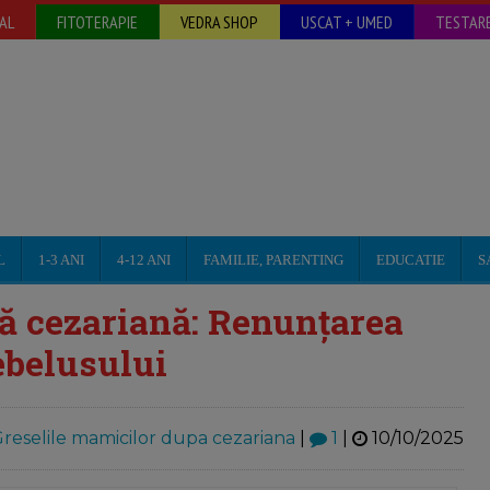
AL
FITOTERAPIE
VEDRA SHOP
USCAT + UMED
TESTARE
L
1-3 ANI
4-12 ANI
FAMILIE, PARENTING
EDUCATIE
S
ă cezariană: Renunțarea
ebelusului
reselile mamicilor dupa cezariana
|
1
|
10/10/2025