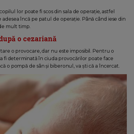
opilul lor poate fi scos din sala de operație, astfel
e adesea încă pe patul de operație. Până când iese din
 de mult timp.
 după o cezariană
tare o provocare, dar nu este imposibil. Pentru o
 a fi determinată în ciuda provocărilor poate face
că o pompă de sân și biberonul, va ști că a încercat.