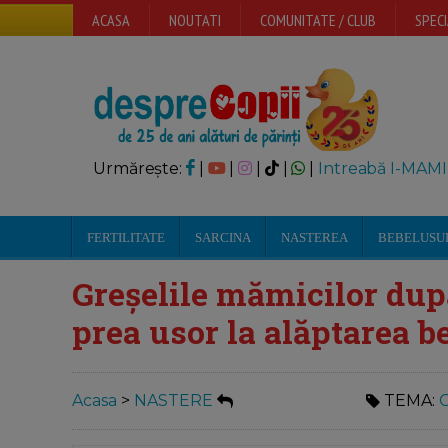
ACASA
NOUTATI
COMUNITATE / CLUB
SPECI
Urmărește:
|
|
|
|
|
Intreabă I-MAMI
FERTILITATE
SARCINA
NASTEREA
BEBELUSU
Greșelile mămicilor dup
prea usor la alăptarea b
Acasa
>
NASTERE
TEMA:
G