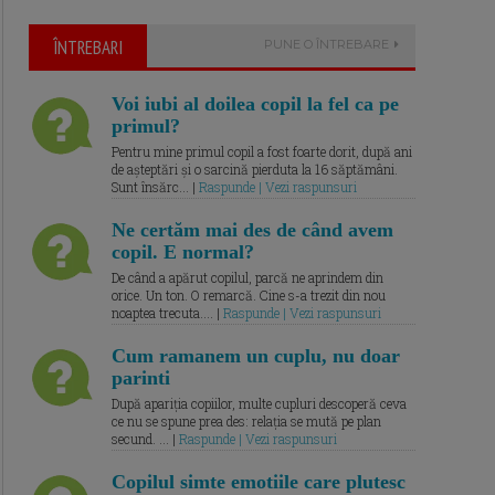
ÎNTREBARI
PUNE O ÎNTREBARE
Voi iubi al doilea copil la fel ca pe
primul?
Pentru mine primul copil a fost foarte dorit, după ani
de așteptări și o sarcină pierduta la 16 săptămâni.
Sunt însărc... |
Raspunde | Vezi raspunsuri
Ne certăm mai des de când avem
copil. E normal?
De când a apărut copilul, parcă ne aprindem din
orice. Un ton. O remarcă. Cine s-a trezit din nou
noaptea trecuta.... |
Raspunde | Vezi raspunsuri
Cum ramanem un cuplu, nu doar
parinti
După apariția copiilor, multe cupluri descoperă ceva
ce nu se spune prea des: relația se mută pe plan
secund. ... |
Raspunde | Vezi raspunsuri
Copilul simte emotiile care plutesc