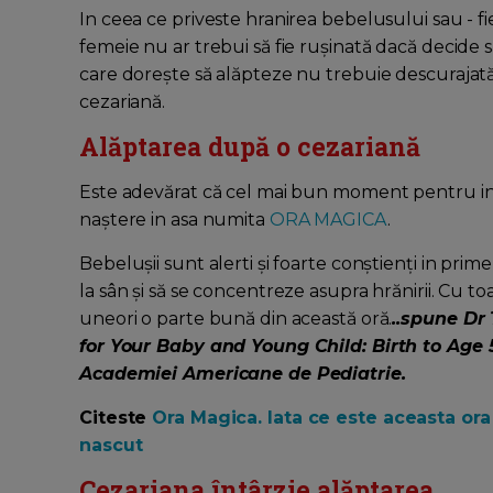
In ceea ce priveste hranirea bebelusului sau - fi
femeie nu ar trebui să fie rușinată dacă decide 
care dorește să alăpteze nu trebuie descurajată
cezariană.
Alăptarea după o cezariană
Este adevărat că cel mai bun moment pentru iniț
naștere in asa numita
ORA MAGICA
.
Bebelușii sunt alerti și foarte conștienți in prim
la sân și să se concentreze asupra hrănirii. Cu 
uneori o parte bună din această oră.
..spune Dr
for Your Baby and Young Child: Birth to Ag
Academiei Americane de Pediatrie.
Citeste
Ora Magica. Iata ce este aceasta or
nascut
Cezariana întârzie alăptarea