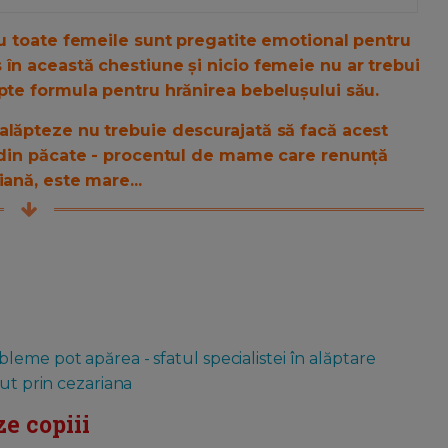
 Nu toate femeile sunt pregatite emotional pentru
 în această chestiune și nicio femeie nu ar trebui
apte formula pentru hrănirea bebelușului său.
alăpteze nu trebuie descurajată să facă acest
r din păcate - procentul de mame care renunță
ană, este mare...
eme pot apărea - sfatul specialistei în alăptare
cut prin cezariana
ze copiii