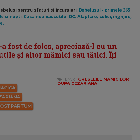
elusi pentru sfaturi si incurajari:
Bebelusul - primele 365
e si nopti. Casa nou nascutilor DC. Alaptare, colici, ingrijire,
e.
i-a fost de folos, apreciază-l cu un
tile și altor mămici sau tătici. Îți
TEMA:
GRESELILE MAMICILOR
DUPA CEZARIANA
AGICA
ZARIANA
POSTPARTUM