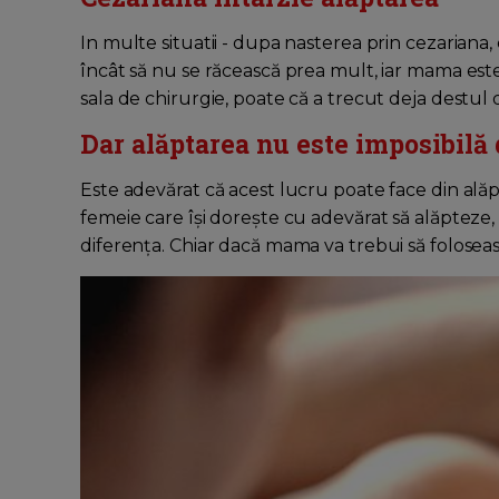
In multe situatii - dupa nasterea prin cezariana, c
încât să nu se răcească prea mult, iar mama est
sala de chirurgie, poate că a trecut deja destul
Dar alăptarea nu este imposibilă
Este adevărat că acest lucru poate face din alăp
femeie care își dorește cu adevărat să alăpteze,
diferența. Chiar dacă mama va trebui să foloseas