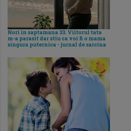
Nori in saptamana 33. Viitorul tata
m-a parasit dar stiu ca voi fi o mama
singura puternica - jurnal de sarcina