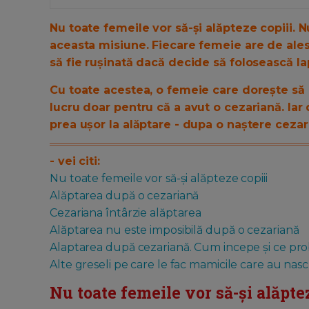
Nu toate femeile vor să-și alăpteze copiii.
aceasta misiune. Fiecare femeie are de ales
să fie rușinată dacă decide să folosească l
Cu toate acestea, o femeie care dorește să 
lucru doar pentru că a avut o cezariană. Ia
prea ușor la alăptare - dupa o naștere cezari
- vei citi:
Nu toate femeile vor să-și alăpteze copiii
Alăptarea după o cezariană
Cezariana întârzie alăptarea
Alăptarea nu este imposibilă după o cezariană
Alaptarea după cezariană. Cum incepe și ce probl
Alte greseli pe care le fac mamicile care au nas
Nu toate femeile vor să-și alăpte