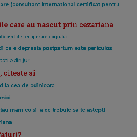
tare (consultant international certificat pentru
ile care au nascut prin cezariana
uficient de recuperare corpului
tii ce e depresia postpartum este periculos
atile din jur
 citeste si
d la cea de odinioara
amici
tau mamico si la ce trebuie sa te astepti
riana
faturi?