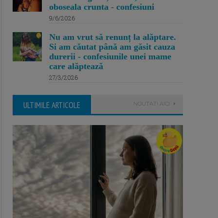
oboseala crunta - confesiuni
9/6/2026
Nu am vrut să renunț la alăptare.
Si am căutat până am găsit cauza
durerii - confesiunile unei mame
care alăptează
27/3/2026
ULTIMILE ARTICOLE
NOUTATI AICI