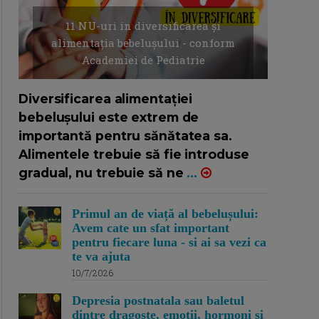
11 NU-uri in diversificarea și
alimentația bebelușului - conform
Academiei de Pediatrie
16/7/2026
AUTOR: EDITOR DC.
Diversificarea alimentației
bebelușului este extrem de
importantă pentru sănătatea sa.
Alimentele trebuie să fie introduse
gradual, nu trebuie să ne
...
Primul an de viață al bebelușului:
Avem cate un sfat important
pentru fiecare luna - si ai sa vezi ca
te va ajuta
10/7/2026
Depresia postnatala sau baletul
dintre dragoste, emotii, hormoni si