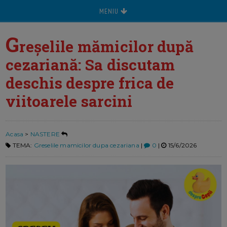
MENIU
G
reșelile mămicilor după
cezariană: Sa discutam
deschis despre frica de
viitoarele sarcini
Acasa
>
NASTERE
TEMA:
Greselile mamicilor dupa cezariana
|
0
|
15/6/2026