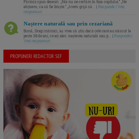
Părinții spun deseori: „Noi nu ne certăm în fața copilului.” „Ne
abținem, ca să fie liniște.” „Avem grijă să... |
Raspunde | Vezi
raspunsuri
Naștere naturală sau prin cezariană
Bună, Dragi mămici, aș vrea să știu dacă cele care au născut la
peste 38 de ani, ce ați ales: nașterea naturală sau p... |
Raspunde |
Vezi raspunsuri
PROPUNERI REDACTOR SEF