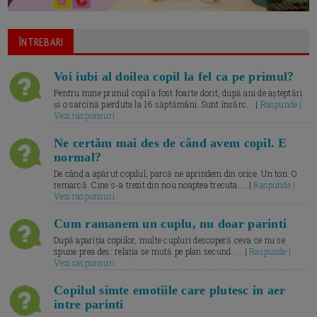
ÎNTREBARI
Voi iubi al doilea copil la fel ca pe primul?
Pentru mine primul copil a fost foarte dorit, după ani de așteptări
și o sarcină pierduta la 16 săptămâni. Sunt însărc... |
Raspunde |
Vezi raspunsuri
Ne certăm mai des de când avem copil. E
normal?
De când a apărut copilul, parcă ne aprindem din orice. Un ton. O
remarcă. Cine s-a trezit din nou noaptea trecuta.... |
Raspunde |
Vezi raspunsuri
Cum ramanem un cuplu, nu doar parinti
După apariția copiilor, multe cupluri descoperă ceva ce nu se
spune prea des: relația se mută pe plan secund. ... |
Raspunde |
Vezi raspunsuri
Copilul simte emotiile care plutesc in aer
intre parinti