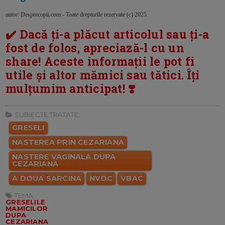
autor: Desprecopii.com - Toate drepturile rezervate (c) 2025
✔️ Dacă ți-a plăcut articolul sau ți-a
fost de folos, apreciază-l cu un
share! Aceste informații le pot fi
utile și altor mămici sau tătici. Îți
mulțumim anticipat! ❣️
SUBIECTE TRATATE:
GRESELI
NASTEREA PRIN CEZARIANA
NASTERE VAGINALA DUPA
CEZARIANA
A DOUA SARCINA
NVDC
VBAC
TEMA:
GRESELILE
MAMICILOR
DUPA
CEZARIANA