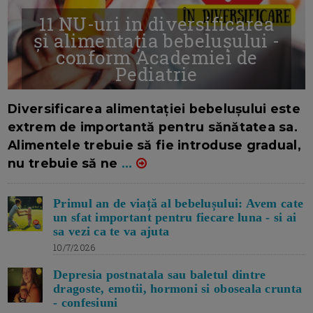
11 NU-uri in diversificarea
și alimentația bebelușului -
conform Academiei de
Pediatrie
16/7/2026
AUTOR: EDITOR DC.
Diversificarea alimentației bebelușului este
extrem de importantă pentru sănătatea sa.
Alimentele trebuie să fie introduse gradual,
nu trebuie să ne
...
Primul an de viață al bebelușului: Avem cate
un sfat important pentru fiecare luna - si ai
sa vezi ca te va ajuta
10/7/2026
Depresia postnatala sau baletul dintre
dragoste, emotii, hormoni si oboseala crunta
- confesiuni