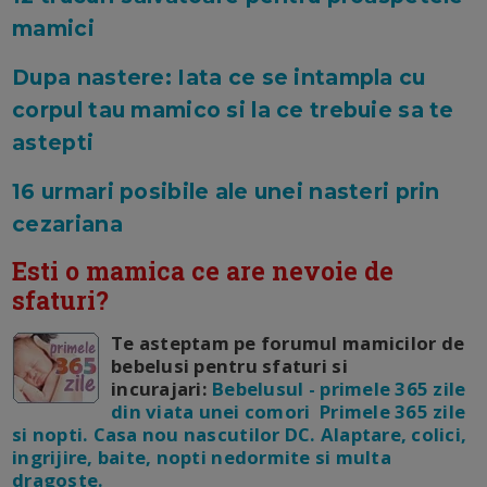
mamici
Dupa nastere: Iata ce se intampla cu
corpul tau mamico si la ce trebuie sa te
astepti
16 urmari posibile ale unei nasteri prin
cezariana
Esti o mamica ce are nevoie de
sfaturi?
Te asteptam pe forumul mamicilor de
bebelusi pentru sfaturi si
incurajari:
Bebelusul - primele 365 zile
din viata unei comori Primele 365 zile
si nopti. Casa nou nascutilor DC. Alaptare, colici,
ingrijire, baite, nopti nedormite si multa
dragoste.