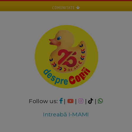
COMUNITATE
Follow us:
|
|
|
|
Intreabă I-MAMI