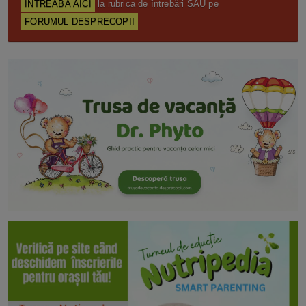
ÎNTREABĂ AICI
la rubrica de întrebări SAU pe
FORUMUL DESPRECOPII