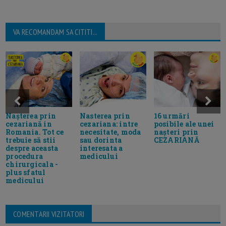
VA RECOMANDAM SA CITITI...
Nașterea prin
16 urmări
Nasterea prin
cezariană in
posibile ale unei
cezariana: intre
Romania. Tot ce
nașteri prin
necesitate, moda
trebuie să stii
CEZARIANĂ
sau dorinta
despre aceasta
interesata a
procedura
medicului
chirurgicala -
plus sfatul
medicului
COMENTARII VIZITATORI