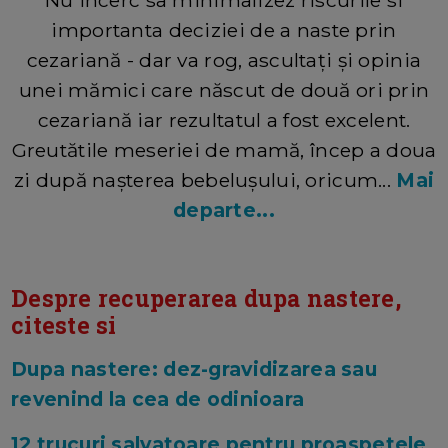
Nu incerc sa minimalizez riscurile si
importanta deciziei de a naste prin
cezariană - dar va rog, ascultați și opinia
unei mămici care născut de două ori prin
cezariană iar rezultatul a fost excelent.
Greutătile meseriei de mamă, încep a doua
zi după nașterea bebelușului, oricum...
Mai
departe...
Despre recuperarea dupa nastere,
citeste si
Dupa nastere: dez-gravidizarea sau
revenind la cea de odinioara
12 trucuri salvatoare pentru proaspetele