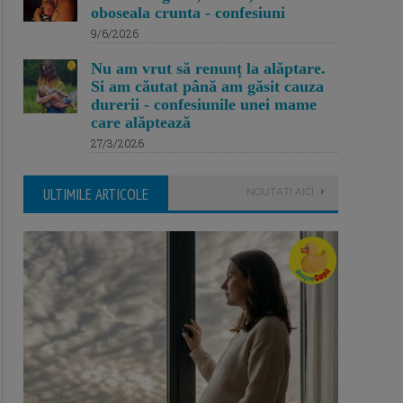
oboseala crunta - confesiuni
9/6/2026
Nu am vrut să renunț la alăptare.
Si am căutat până am găsit cauza
durerii - confesiunile unei mame
care alăptează
27/3/2026
ULTIMILE ARTICOLE
NOUTATI AICI