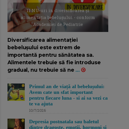
11 NU-uri in diversificarea și
alimentația bebelușului - conform
Academiei de Pediatrie
16/7/2026
AUTOR: EDITOR DC.
Diversificarea alimentației
bebelușului este extrem de
importantă pentru sănătatea sa.
Alimentele trebuie să fie introduse
gradual, nu trebuie să ne
...
Primul an de viață al bebelușului:
Avem cate un sfat important
pentru fiecare luna - si ai sa vezi ca
te va ajuta
10/7/2026
Depresia postnatala sau baletul
dintre dragoste, emotii, hormoni si