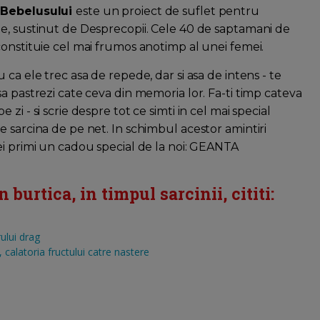
 Bebelusului
este un proiect de suflet pentru
e, sustinut de Desprecopii. Cele 40 de saptamani de
constituie cel mai frumos anotimp al unei femei.
u ca ele trec asa de repede, dar si asa de intens - te
sa pastrezi cate ceva din memoria lor. Fa-ti timp cateva
 zi - si scrie despre tot ce simti in cel mai special
e sarcina de pe net. In schimbul acestor amintiri
ei primi un cadou special de la noi: GEANTA
burtica, in timpul sarcinii, cititi:
ului drag
calatoria fructului catre nastere