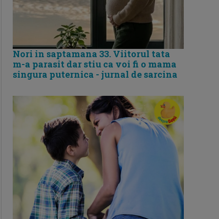
Nori in saptamana 33. Viitorul tata
m-a parasit dar stiu ca voi fi o mama
singura puternica - jurnal de sarcina