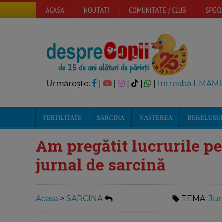
ACASA
NOUTATI
COMUNITATE / CLUB
SPECI
Urmărește:
|
|
|
|
|
Intreabă I-MAMI
FERTILITATE
SARCINA
NASTEREA
BEBELUSU
Am pregătit lucrurile pe
jurnal de sarcină
Acasa
>
SARCINA
TEMA:
Jur