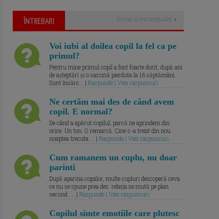
ÎNTREBARI
PUNE O ÎNTREBARE
Voi iubi al doilea copil la fel ca pe
primul?
Pentru mine primul copil a fost foarte dorit, după ani
de așteptări și o sarcină pierduta la 16 săptămâni.
Sunt însărc... |
Raspunde | Vezi raspunsuri
Ne certăm mai des de când avem
copil. E normal?
De când a apărut copilul, parcă ne aprindem din
orice. Un ton. O remarcă. Cine s-a trezit din nou
noaptea trecuta.... |
Raspunde | Vezi raspunsuri
Cum ramanem un cuplu, nu doar
parinti
După apariția copiilor, multe cupluri descoperă ceva
ce nu se spune prea des: relația se mută pe plan
secund. ... |
Raspunde | Vezi raspunsuri
Copilul simte emotiile care plutesc