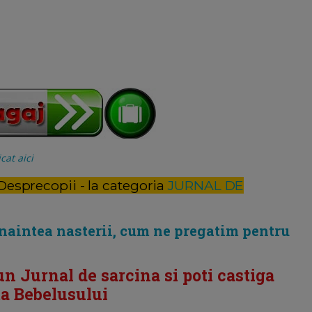
cat aici
 Desprecopii - la categoria
JURNAL DE
inaintea nasterii, cum ne pregatim pentru
un Jurnal de sarcina si poti castiga
a Bebelusului