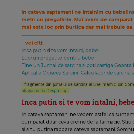
In cateva saptamani ne intalnim cu bebelina
metri cu pregatirile. Mai avem de cumparat
mai este loc prin burtica dar mai trebuie sa 
- vei citi:
Inca putin si te vom intalni, bebe!
Lucruri pregatite pentru bebe
Tine un Jurnal de sarcina si poti castiga Geanta
Aplicatia Odiseea Sarcinii: Calculator de sarcina s
- fragmente din jurnalul de sarcina al unei mamici din Co
bloguri de la Desprecopii
Inca putin si te vom intalni, bebe
In cateva saptamani ne vedem astfel ca suntem 
cumparat doar ceva creme de la farmacie. Stiu c
ai si tu putina rabdare cateva saptamani. Somnu