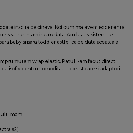
, poate inspira pe cineva. Noi cum mai avem experienta
m zis sa incercam inca o data. Am luat si sistem de
sara baby si isara toddler astfel ca de data aceasta a
ai imprumutam wrap elastic. Patul l-am facut direct
 cu isofix pentru comoditate, aceasta are si adaptori
Multi-mam
ctra s2)