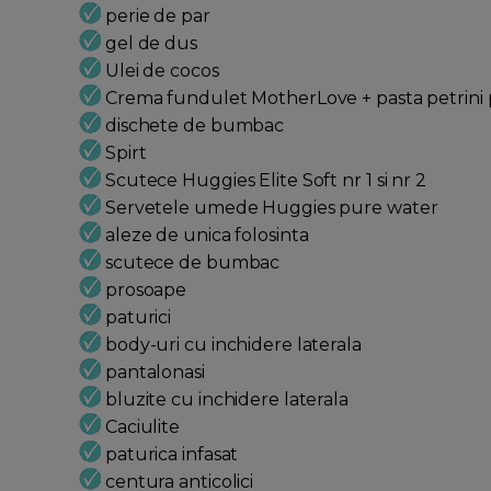
perie de par
gel de dus
Ulei de cocos
Crema fundulet MotherLove + pasta petrini p
dischete de bumbac
Spirt
Scutece Huggies Elite Soft nr 1 si nr 2
Servetele umede Huggies pure water
aleze de unica folosinta
scutece de bumbac
prosoape
paturici
body-uri cu inchidere laterala
pantalonasi
bluzite cu inchidere laterala
Caciulite
paturica infasat
centura anticolici