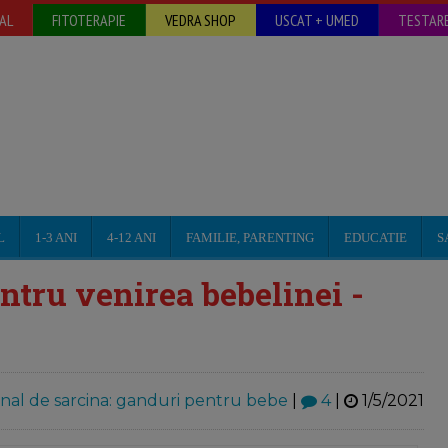
AL
FITOTERAPIE
VEDRA SHOP
USCAT + UMED
TESTARE
L
1-3 ANI
4-12 ANI
FAMILIE, PARENTING
EDUCATIE
S
ntru venirea bebelinei -
nal de sarcina: ganduri pentru bebe
|
4
|
1/5/2021