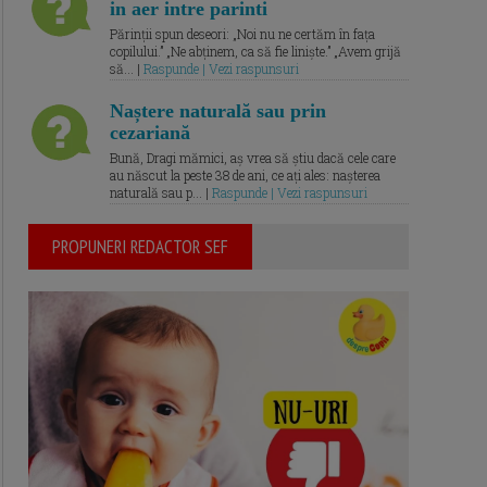
in aer intre parinti
Părinții spun deseori: „Noi nu ne certăm în fața
copilului.” „Ne abținem, ca să fie liniște.” „Avem grijă
să... |
Raspunde | Vezi raspunsuri
Naștere naturală sau prin
cezariană
Bună, Dragi mămici, aș vrea să știu dacă cele care
au născut la peste 38 de ani, ce ați ales: nașterea
naturală sau p... |
Raspunde | Vezi raspunsuri
PROPUNERI REDACTOR SEF