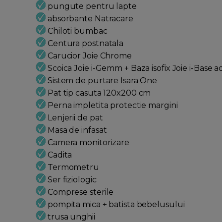
pungute pentru lapte
absorbante Natracare
Chiloti bumbac
Centura postnatala
Carucior Joie Chrome
Scoica Joie i-Gemm + Baza isofix Joie i-Base 
Sistem de purtare Isara One
Pat tip casuta 120x200 cm
Perna impletita protectie margini
Lenjerii de pat
Masa de infasat
Camera monitorizare
Cadita
Termometru
Ser fiziologic
Comprese sterile
pompita mica + batista bebelusului
trusa unghii