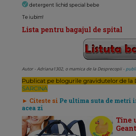
detergent lichid special bebe
Te iubim!
Lista pentru bagajul de spital
Autor - Adriana1302, o mamica de la Desprecopii -
publi
Publicat pe blogurile gravidutelor de la
SARCINA
► Citeste si
Pe ultima suta de metri 
acea zi
Tine 
Geant