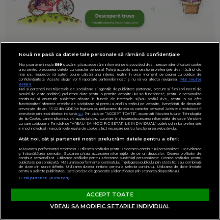
Nouă ne pasă ca datele tale personale să rămână confidențiale
Noi și partenerii noștri
589
stocăm și/sau accesăm informații pe dispozitivul dvs., precum identificatorii cookie
unici pentru prelucrarea datelor cu caracter personal. Puteți accepta sau gestiona preferințele dvs. făcând clic
mai jos, respectiv vă puteți opune utilizării unui interes legitim în orice moment pe pagina cu politica de
confidențialitate. Aceste alegeri vor fi raportate partenerilor noștri și nu vă vor afecta navigarea.
Mai multe
detalii
Noi si partenerii nostri (retelele de socializare si agentiile de publicitate partenere, precum si furnizorii nostri de
servicii de date analitice) prelucram date pentru a permite website-ului sa functioneze, pentru a personaliza
continutul si anunturile publicitare afisate in functie de interesele si/sau profilul dvs., pentru a va oferi
functionalitati aferente retelelor de socializare si pentru a analiza traficul pe website. Beneficiati de drepturile
prevazute de art. 15-22 din GDPR in legatura cu prelucrarea datelor cu caracter personal. Aceste drepturi pot fi
exercitate prin modalitatea indicata
aici
. Prin click pe “ACCEPT TOATE”, acceptati folosirea tuturor Tehnologiilor
de tip Cookie, care implica inclusiv acceptul dvs. cu privire la stocarea/accesarea informatiilor de catre Vendor-ii
cu care colaboram. Prin click pe “VREAU SA MODIFIC SETARILE INDIVIDUAL” puteti schimba preferintele
in mod individual, mai putin cele legate de cookie strict necesare pentru functionarea website-ului.
Atât noi, cât și partenerii noștri prelucrăm datele pentru a oferi:
Măsurarea performanței reclamelor. Utilizarea profilurilor pentru selectarea conținutului personalizat. Dezvoltarea
și îmbunătățirea serviciilor. Stocarea și/sau accesarea informațiilor de pe un dispozitiv. Crearea profilurilor de
conținut personalizat. Utilizarea profilurilor pentru selectarea publicității personalizate. Crearea profilurilor pentru
publicitate personalizată. Măsurarea performanței conținutului. Înțelegerea publicului prin statistici sau combinații
de date din surse diferite. Utilizarea datelor limitate pentru a selecta conținutul. Utilizarea de date limitate
pentru a selecta publicitatea. Date precise de geolocație și identificarea prin scanarea dispozitivului.
Listă parteneri (furnizori)
ACCEPT TOATE
VREAU SA MODIFIC SETARILE INDIVIDUAL