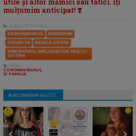
utile și altor mămici sau tătici. Îți
mulțumim anticipat! ❣️
SUBIECTE TRATATE:
CORONAVIRUS
PANDEMIE
COVID-19
BOALA COVID
SINDROMUL INFLAMATOR MULTI-
SISTEM
TEMA:
CORONAVIRUSUL
SI FAMILIA
VA RECOMANDAM SA CITITI...