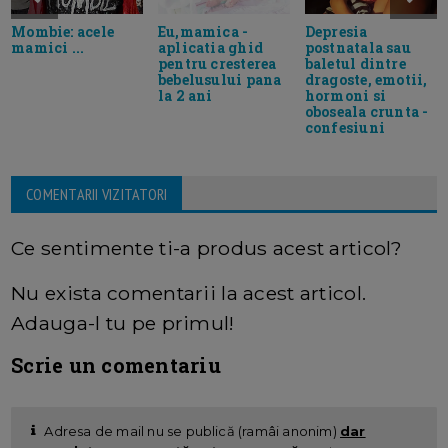
Depresia
Mombie: acele
Eu,mamica -
postnatala sau
mamici ...
aplicatia ghid
baletul dintre
pentru cresterea
dragoste, emotii,
bebelusului pana
hormoni si
la 2 ani
oboseala crunta -
confesiuni
COMENTARII VIZITATORI
Ce sentimente ti-a produs acest articol?
Nu exista comentarii la acest articol.
Adauga-l tu pe primul!
Scrie un comentariu
Adresa de mail nu se publică (ramâi anonim)
dar