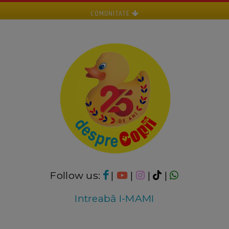
COMUNITATE
Follow us:
|
|
|
|
Intreabă I-MAMI