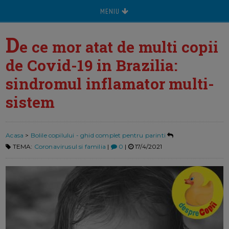
MENIU
D
e ce mor atat de multi copii
de Covid-19 in Brazilia:
sindromul inflamator multi-
sistem
Acasa
>
Bolile copilului - ghid complet pentru parinti
TEMA:
Coronavirusul si familia
|
0
|
17/4/2021