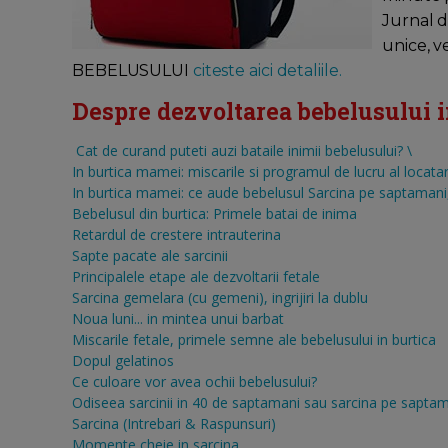
Jurnal d
unice, v
BEBELUSULUI
citeste aici detaliile.
Despre dezvoltarea bebelusului in 
Cat de curand puteti auzi bataile inimii bebelusului?
\
In burtica mamei: miscarile si programul de lucru al locatar
In burtica mamei: ce aude bebelusul
Sarcina pe saptamani, 
Bebelusul din burtica: Primele batai de inima
Retardul de crestere intrauterina
Sapte pacate ale sarcinii
Principalele etape ale dezvoltarii fetale
Sarcina gemelara (cu gemeni), ingrijiri la dublu
Noua luni... in mintea unui barbat
Miscarile fetale, primele semne ale bebelusului in burtica
Dopul gelatinos
Ce culoare vor avea ochii bebelusului?
Odiseea sarcinii in 40 de saptamani sau sarcina pe sapta
Sarcina (Intrebari & Raspunsuri)
Momente cheie in sarcina