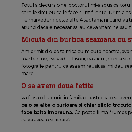
Totul a decurs bine, doctorul mi-a spus ca totul 
care le simt eu ca le face sunt f lente. Dr m-a a
ne mai vedem peste alte 4 saptamani, cand va treb
atunci daca e necesar sa iau ceva vitamine sau fi
Micuta din burtica seamana cu s
Am primit si o poza mica cu micuta noastra, avan
foarte bine, i se vad ochisorii, nasucul, gurita 
fotografie pentru ca asa am reusit sa imi dau s
mare.
O sa avem doua fetite
Va fi asa o bucurie in familia noastra ca o sa avem
ca o sa aiba o surioara si chiar zilele trecu
face baita impreuna.
Ce poate fi mai frumos p
ca va avea o surioara?