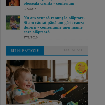
oboseala crunta - confesiuni
9/6/2026
Nu am vrut să renunț la alăptare.
Si am căutat până am găsit cauza
durerii - confesiunile unei mame
care alăptează
27/3/2026
ULTIMILE ARTICOLE
NOUTATI AICI