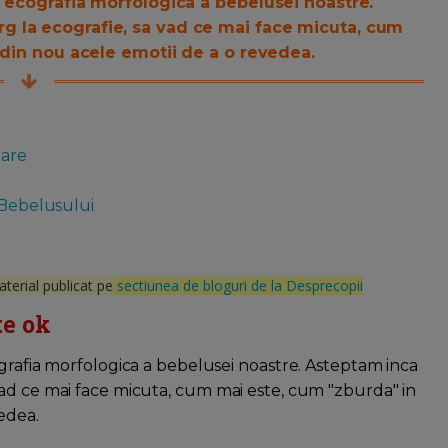
t ecografia morfologica a bebelusei noastre.
g la ecografie, sa vad ce mai face micuta, cum
 din nou acele emotii de a o revedea.
mare
 Bebelusului
aterial publicat pe
sectiunea de bloguri de la Desprecopii
te ok
ografia morfologica a bebelusei noastre. Asteptam inca
vad ce mai face micuta, cum mai este, cum "zburda" in
vedea.