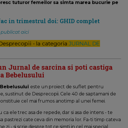
oresc tuturor femeilor sa simta marea bucurie pe
fac in trimestrul doi: GHID complet
-
publicat aici
 Desprecopii - la categoria
JURNAL DE
un Jurnal de sarcina si poti castiga
a Bebelusului
 Bebelusului
este un proiect de suflet pentru
e, sustinut de Desprecopii. Cele 40 de saptamani de
constituie cel mai frumos anotimp al unei femei.
u ca ele trec asa de repede, dar si asa de intens - te
sa pastrezi cate ceva din memoria lor. Fa-ti timp cateva
 zi - si scrie despre tot ce simti in cel mai special