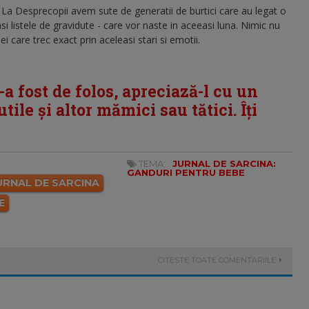
 La Desprecopii avem sute de generatii de burtici care au legat o
si listele de gravidute - care vor naste in aceeasi luna. Nimic nu
i care trec exact prin aceleasi stari si emotii.
i-a fost de folos, apreciază-l cu un
tile și altor mămici sau tătici. Îți
TEMA:
JURNAL DE SARCINA:
GANDURI PENTRU BEBE
URNAL DE SARCINA
E
CITESTE TOATE COMENTARIILE