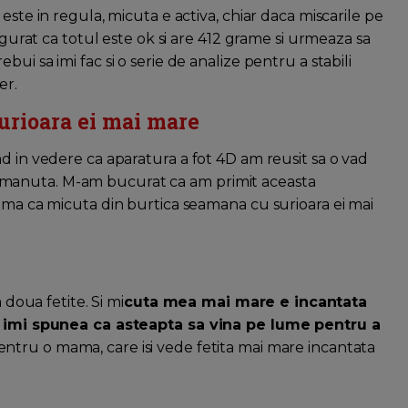
este in regula, micuta e activa, chiar daca miscarile pe
sigurat ca totul este ok si are 412 grame si urmeaza sa
ui sa imi fac si o serie de analize pentru a stabili
er.
urioara ei mai mare
d in vedere ca aparatura a fot 4D am reusit sa o vad
si o manuta. M-am bucurat ca am primit aceasta
eama ca micuta din burtica seamana cu surioara ei mai
 doua fetite. Si mi
cuta mea mai mare e incantata
te imi spunea ca asteapta sa vina pe lume pentru a
entru o mama, care isi vede fetita mai mare incantata