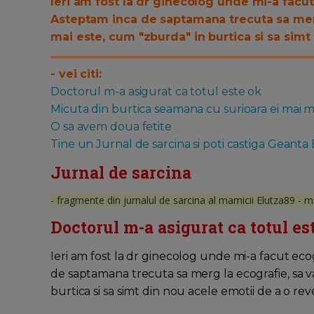
Ieri am fost la dr ginecolog unde mi-a facu
Asteptam inca de saptamana trecuta sa mer
mai este, cum "zburda" in burtica si sa simt
- vei citi:
Doctorul m-a asigurat ca totul este ok
Micuta din burtica seamana cu surioara ei mai 
O sa avem doua fetite
Tine un Jurnal de sarcina si poti castiga Geanta
Jurnal de sarcina
- fragmente din jurnalul de sarcina al mamicii Elutza89 - m
Doctorul m-a asigurat ca totul es
Ieri am fost la dr ginecolog unde mi-a facut ec
de saptamana trecuta sa merg la ecografie, sa 
burtica si sa simt din nou acele emotii de a o re