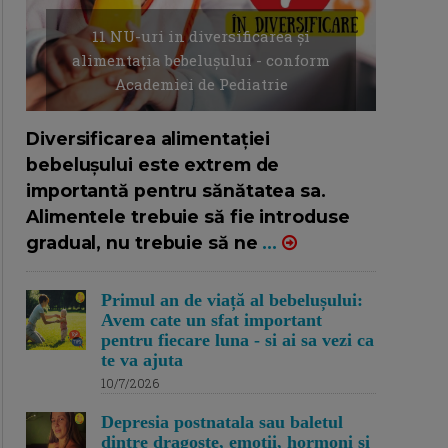
11 NU-uri in diversificarea și
alimentația bebelușului - conform
Academiei de Pediatrie
16/7/2026
AUTOR: EDITOR DC.
Diversificarea alimentației
bebelușului este extrem de
importantă pentru sănătatea sa.
Alimentele trebuie să fie introduse
gradual, nu trebuie să ne
...
Primul an de viață al bebelușului:
Avem cate un sfat important
pentru fiecare luna - si ai sa vezi ca
te va ajuta
10/7/2026
Depresia postnatala sau baletul
dintre dragoste, emotii, hormoni si