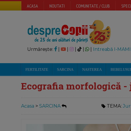
ACASA
NOUTATI
COMUNITATE / CLUB
SPECI
Urmărește:
|
|
|
|
|
Intreabă I-MAMI
FERTILITATE
SARCINA
NASTEREA
BEBELUSU
Ecografia morfologică - 
Acasa
>
SARCINA
TEMA:
Jur