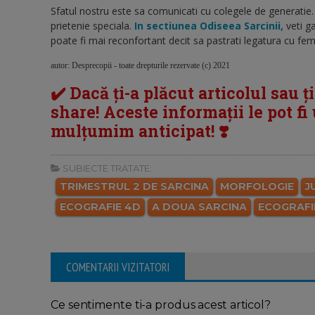
Sfatul nostru este sa comunicati cu colegele de generatie.
prietenie speciala.
In sectiunea Odiseea Sarcinii,
veti ga
poate fi mai reconfortant decit sa pastrati legatura cu feme
autor: Desprecopii - toate drepturile rezervate (c) 2021
✔️ Dacă ți-a plăcut articolul sau ț
share! Aceste informații le pot fi u
mulțumim anticipat! ❣️
SUBIECTE TRATATE:
TRIMESTRUL 2 DE SARCINA
MORFOLOGIE
J
ECOGRAFIE 4D
A DOUA SARCINA
ECOGRAFI
COMENTARII VIZITATORI
Ce sentimente ti-a produs acest articol?