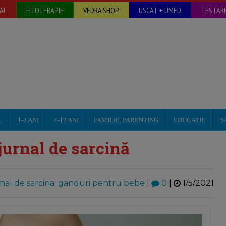
AL
FITOTERAPIE
VEDRA SHOP
USCAT + UMED
TESTARE
L
1-3 ANI
4-12 ANI
FAMILIE, PARENTING
EDUCATIE
S
jurnal de sarcină
nal de sarcina: ganduri pentru bebe
|
0
|
1/5/2021