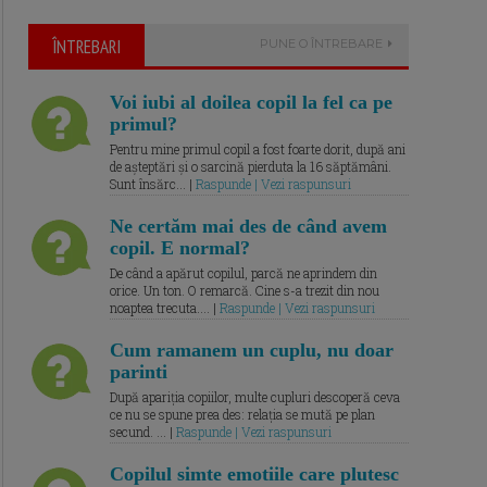
ÎNTREBARI
PUNE O ÎNTREBARE
Voi iubi al doilea copil la fel ca pe
primul?
Pentru mine primul copil a fost foarte dorit, după ani
de așteptări și o sarcină pierduta la 16 săptămâni.
Sunt însărc... |
Raspunde | Vezi raspunsuri
Ne certăm mai des de când avem
copil. E normal?
De când a apărut copilul, parcă ne aprindem din
orice. Un ton. O remarcă. Cine s-a trezit din nou
noaptea trecuta.... |
Raspunde | Vezi raspunsuri
Cum ramanem un cuplu, nu doar
parinti
După apariția copiilor, multe cupluri descoperă ceva
ce nu se spune prea des: relația se mută pe plan
secund. ... |
Raspunde | Vezi raspunsuri
Copilul simte emotiile care plutesc