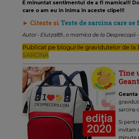
E minuntat sentimentul de a fi mamica!!! D
care o am eu in inima in aceste clipe!!!
► Citeste si
Teste de sarcina care se 
Autor - Elutza89 , o mamica de la Desprecopii 
Publicat pe blogurile gravidutelor de la
SARCINA
Tine 
Geant
Geanta
gravidut
sarcina 
Si pentr
invitam 
minute pe