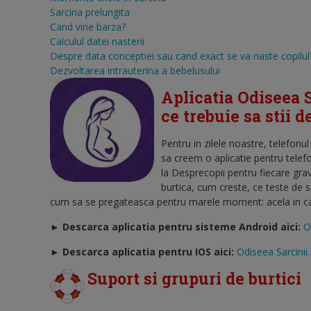
Sarcina prelungita
Cand vine barza?
Calculul datei nasterii
Despre data conceptiei sau cand exact se va naste copilul
Dezvoltarea intrauterina a bebelusului
Aplicatia Odiseea S
ce trebuie sa stii 
Pentru in zilele noastre, telefonu
sa creem o aplicatie pentru telef
la Desprecopii pentru fiecare gra
burtica, cum creste, ce teste de 
cum sa se pregateasca pentru marele moment: acela in care
► Descarca aplicatia pentru sisteme Android aici:
O
►
Descarca aplicatia pentru IOS aici:
Odiseea Sarcinii.
Suport si grupuri de burtici