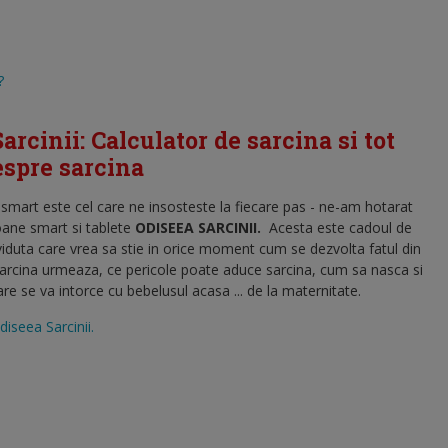
?
arcinii: Calculator de sarcina si tot
despre sarcina
l smart este cel care ne insosteste la fiecare pas - ne-am hotarat
oane smart si tablete
ODISEEA SARCINII
.
Acesta este cadoul de
viduta care vrea sa stie in orice moment cum se dezvolta fatul din
sarcina urmeaza, ce pericole poate aduce sarcina, cum sa nasca si
 se va intorce cu bebelusul acasa ... de la maternitate.
diseea Sarcinii.