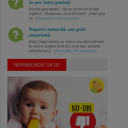
in aer intre parinti
Părinții spun deseori: „Noi nu ne certăm în fața
copilului.” „Ne abținem, ca să fie liniște.” „Avem grijă
să... |
Raspunde | Vezi raspunsuri
Naștere naturală sau prin
cezariană
Bună, Dragi mămici, aș vrea să știu dacă cele care
au născut la peste 38 de ani, ce ați ales: nașterea
naturală sau p... |
Raspunde | Vezi raspunsuri
PROPUNERI REDACTOR SEF