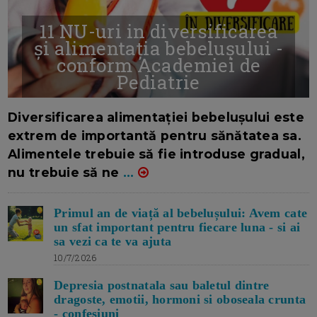
11 NU-uri in diversificarea
și alimentația bebelușului -
conform Academiei de
Pediatrie
16/7/2026
AUTOR: EDITOR DC.
Diversificarea alimentației bebelușului este
extrem de importantă pentru sănătatea sa.
Alimentele trebuie să fie introduse gradual,
nu trebuie să ne
...
Primul an de viață al bebelușului: Avem cate
un sfat important pentru fiecare luna - si ai
sa vezi ca te va ajuta
10/7/2026
Depresia postnatala sau baletul dintre
dragoste, emotii, hormoni si oboseala crunta
- confesiuni