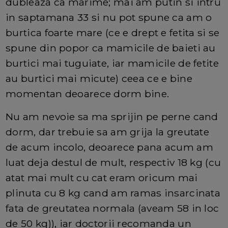
dubleaza ca marime; mai am putin si intru
in saptamana 33 si nu pot spune ca am o
burtica foarte mare (ce e drept e fetita si se
spune din popor ca mamicile de baieti au
burtici mai tuguiate, iar mamicile de fetite
au burtici mai micute) ceea ce e bine
momentan deoarece dorm bine.
Nu am nevoie sa ma sprijin pe perne cand
dorm, dar trebuie sa am grija la greutate
de acum incolo, deoarece pana acum am
luat deja destul de mult, respectiv 18 kg (cu
atat mai mult cu cat eram oricum mai
plinuta cu 8 kg cand am ramas insarcinata
fata de greutatea normala (aveam 58 in loc
de 50 kg)), iar doctorii recomanda un