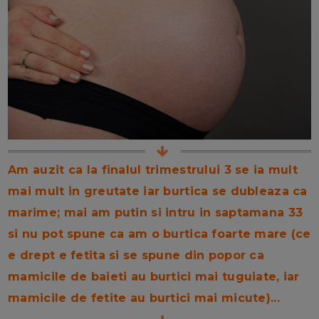
Am auzit ca la finalul trimestrului 3 se ia mult
mai mult in greutate iar burtica se dubleaza ca
marime; mai am putin si intru in saptamana 33
si nu pot spune ca am o burtica foarte mare (ce
e drept e fetita si se spune din popor ca
mamicile de baieti au burtici mai tuguiate, iar
mamicile de fetite au burtici mai micute)...