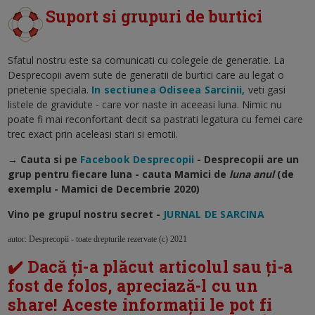
Suport si grupuri de burtici
Sfatul nostru este sa comunicati cu colegele de generatie. La
Desprecopii avem sute de generatii de burtici care au legat o
prietenie speciala.
In sectiunea Odiseea Sarcinii,
veti gasi
listele de gravidute - care vor naste in aceeasi luna. Nimic nu
poate fi mai reconfortant decit sa pastrati legatura cu femei care
trec exact prin aceleasi stari si emotii.
→ Cauta si pe
Facebook Desprecopii
- Desprecopii are un
grup pentru fiecare luna - cauta Mamici de
luna anul
(de
exemplu - Mamici de Decembrie 2020)
Vino pe grupul nostru secret -
JURNAL DE SARCINA
autor: Desprecopii - toate drepturile rezervate (c) 2021
✔️ Dacă ți-a plăcut articolul sau ți-a
fost de folos, apreciază-l cu un
share! Aceste informații le pot fi