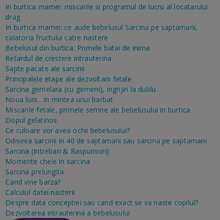
In burtica mamei: miscarile si programul de lucru al locatarului
drag
In burtica mamei: ce aude bebelusul
Sarcina pe saptamani,
calatoria fructului catre nastere
Bebelusul din burtica: Primele batai de inima
Retardul de crestere intrauterina
Sapte pacate ale sarcinii
Principalele etape ale dezvoltarii fetale
Sarcina gemelara (cu gemeni), ingrijiri la dublu
Noua luni... in mintea unui barbat
Miscarile fetale, primele semne ale bebelusului in burtica
Dopul gelatinos
Ce culoare vor avea ochii bebelusului?
Odiseea sarcinii in 40 de saptamani sau sarcina pe saptamani
Sarcina (Intrebari & Raspunsuri)
Momente cheie in sarcina
Sarcina prelungita
Cand vine barza?
Calculul datei nasterii
Despre data conceptiei sau cand exact se va naste copilul?
Dezvoltarea intrauterina a bebelusului