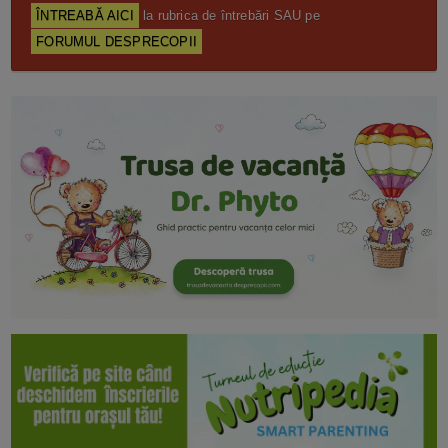
ÎNTREABĂ AICI
la rubrica de întrebări SAU pe
FORUMUL DESPRECOPII