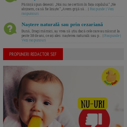
Părinții spun deseori: „Noi nu ne certăm în fața copilului.” „Ne
abținem, ca să fie liniște.” „Avem grijă să... |
Raspunde | Vezi
raspunsuri
Naștere naturală sau prin cezariană
Bună, Dragi mămici, aș vrea să știu dacă cele care au născut la
peste 38 de ani, ce ați ales: nașterea naturală sau p... |
Raspunde |
Vezi raspunsuri
PROPUNERI REDACTOR SEF