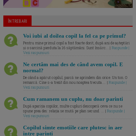
ÎNTREBARI
Voi iubi al doilea copil la fel ca pe primul?
Pentru mine primul copil a fost foarte dorit, după ani de așteptări
și o sarcină pierduta la 16 săptămâni. Sunt însărc... |
Raspunde |
Vezi raspunsuri
Ne certăm mai des de când avem copil. E
normal?
De când a apărut copilul, parcă ne aprindem din orice. Un ton. O
remarcă. Cine s-a trezit din nou noaptea trecuta.... |
Raspunde |
Vezi raspunsuri
Cum ramanem un cuplu, nu doar parinti
După apariția copiilor, multe cupluri descoperă ceva ce nu se
spune prea des: relația se mută pe plan secund. ... |
Raspunde |
Vezi raspunsuri
Copilul simte emotiile care plutesc in aer
intre parinti