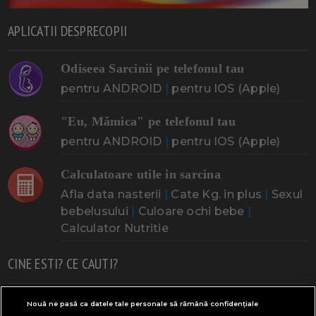
APLICATII DESPRECOPII
Odiseea Sarcinii pe telefonul tau
pentru ANDROID
|
pentru IOS (Apple)
"Eu, Mămica" pe telefonul tau
pentru ANDROID
|
pentru IOS (Apple)
Calculatoare utile in sarcina
Afla data nasterii
|
Cate Kg. in plus
|
Sexul
bebelusului
|
Culoare ochi bebe
|
Calculator Nutritie
CINE ESTI? CE CAUTI?
Doresc un copil
Adoptia
Probleme cu sarcina
Nouă ne pasă ca datele tale personale să rămână confidențiale