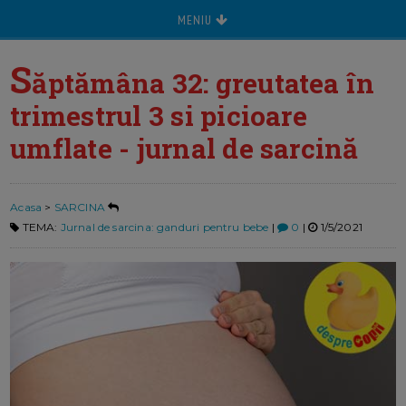
MENIU
S
ăptămâna 32: greutatea în
trimestrul 3 si picioare
umflate - jurnal de sarcină
Acasa
>
SARCINA
TEMA:
Jurnal de sarcina: ganduri pentru bebe
|
0
|
1/5/2021