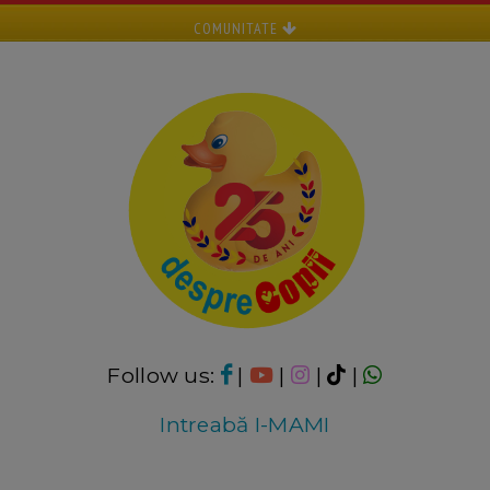
COMUNITATE
Follow us:
|
|
|
|
Intreabă I-MAMI