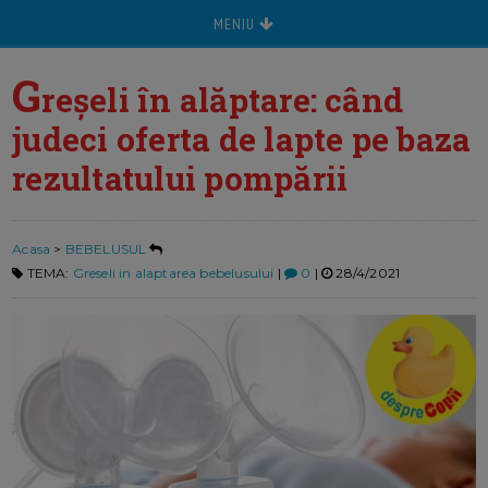
MENIU
G
reșeli în alăptare: când
judeci oferta de lapte pe baza
rezultatului pompării
Acasa
>
BEBELUSUL
TEMA:
Greseli in alaptarea bebelusului
|
0
|
28/4/2021