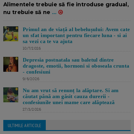
Alimentele trebuie să fie introduse gradual,
nu trebuie să ne
...
Primul an de viață al bebelușului: Avem cate
un sfat important pentru fiecare luna - si ai
sa vezi ca te va ajuta
10/7/2026
Depresia postnatala sau baletul dintre
dragoste, emotii, hormoni si oboseala crunta
- confesiuni
9/6/2026
Nu am vrut să renunț la alăptare. Si am
căutat până am găsit cauza durerii -
confesiunile unei mame care alăptează
27/3/2026
ULTIMILE ARTICOLE