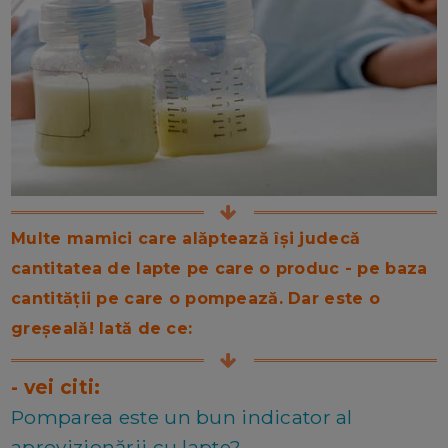
Multe mamici care alăptează își judecă
cantitatea de lapte pe care o produc - pe baza
cantității pe care o pompează. Dar este o
greșeală! Iată de ce:
- vei citi:
Pomparea este un bun indicator al
aprovizionării cu lapte?