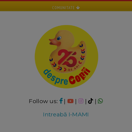
COMUNITATE
Follow us:
|
|
|
|
Intreabă I-MAMI