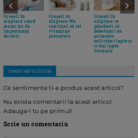
Greșeli în
Greșeli în
Greșeli în
alăptare: când
alăptare: Nu
alăptare: te
mami nu da
continui să iei
gândești că
importanță
vitamine
bebelușul nu
durerii
prenatale
primește
suficient lapte și
ii dai lapte
formula
COMENTARII VIZITATORI
Ce sentimente ti-a produs acest articol?
Nu exista comentarii la acest articol.
Adauga-l tu pe primul!
Scrie un comentariu