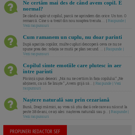
Ne certăm mai des de când avem copil. E
normal?
De când a apărut copilul, parcă ne aprindem din orice. Un ton. O
remarcă. Cine s-a trezit din nou noaptea trecuta.... |
Raspunde |
Vezi raspunsuri
Cum ramanem un cuplu, nu doar parinti
După apariția copiilor, multe cupluri descoperă ceva ce nu se
spune prea des: relația se mută pe plan secund. ... |
Raspunde |
Vezi raspunsuri
Copilul simte emotiile care plutesc in aer
intre parinti
Părinții spun deseori: „Noi nu ne certăm în fața copilului.” „Ne
abținem, ca să fie liniște.” „Avem grijă să... |
Raspunde | Vezi
raspunsuri
Naștere naturală sau prin cezariană
Bună, Dragi mămici, aș vrea să știu dacă cele care au născut la
peste 38 de ani, ce ați ales: nașterea naturală sau p... |
Raspunde |
Vezi raspunsuri
PROPUNERI REDACTOR SEF