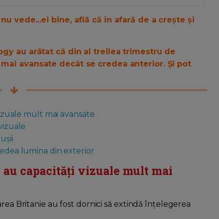
u vede...ei bine, află că în afară de a crește și
ogy au arătat că din al treilea trimestru de
 mai avansate decât se credea anterior. Și pot
 vizuale mult mai avansate
vizuale
ușii
vedea lumina din exterior
i au capacități vizuale mult mai
rea Britanie au fost dornici să extindă înțelegerea