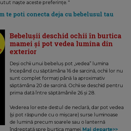
utut naște aceste preferințe. "
m te poti conecta deja cu bebelusul tau
Bebelușii deschid ochii în burtica
mamei și pot vedea lumina din
exterior
Deși ochii unui bebeluș pot „vedea” lumina
începând cu săptămâna 16 de sarcină, ochii lor nu
sunt complet formați până la aproximativ
săptămâna 20 de sarcină. Ochii se deschid pentru
prima dată între săptămânile 26 și 28.
Vederea lor este destul de neclară, dar pot vedea
(și pot răspunde cu o mișcare) surse luminoase
de lumină precum soarele sau o lanternă
îndreptată spre burtica mamei.
Mai departe>>