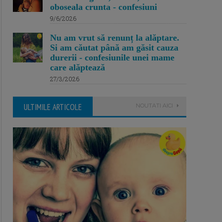
oboseala crunta - confesiuni
9/6/2026
Nu am vrut să renunț la alăptare.
Si am căutat până am găsit cauza
durerii - confesiunile unei mame
care alăptează
27/3/2026
ULTIMILE ARTICOLE
NOUTATI AICI