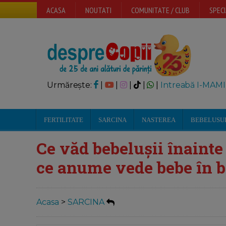
ACASA
NOUTATI
COMUNITATE / CLUB
SPECI
Urmărește:
|
|
|
|
|
Intreabă I-MAMI
FERTILITATE
SARCINA
NASTEREA
BEBELUSU
Ce văd bebelușii înainte 
ce anume vede bebe în 
Acasa
>
SARCINA