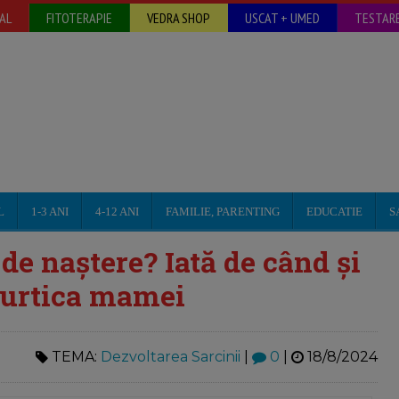
AL
FITOTERAPIE
VEDRA SHOP
USCAT + UMED
TESTARE
L
1-3 ANI
4-12 ANI
FAMILIE, PARENTING
EDUCATIE
S
de naștere? Iată de când și
burtica mamei
TEMA:
Dezvoltarea Sarcinii
|
0
|
18/8/2024