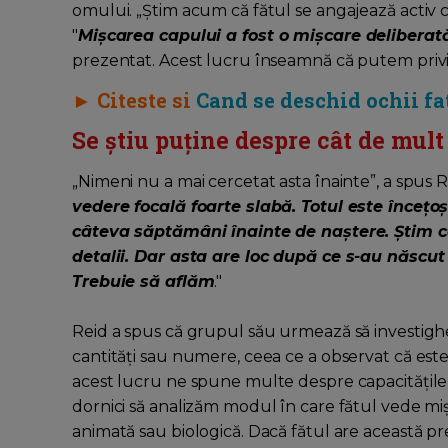
omului. „Știm acum că fătul se angajează activ c
"
Mișcarea capului a fost o mișcare deliberat
prezentat. Acest lucru înseamnă că putem privi 
► Citeste si
Cand se deschid ochii fa
Se știu puține despre cât de mult
„Nimeni nu a mai cercetat asta înainte”, a spus Re
vedere focală foarte slabă. Totul este încețoș
câteva săptămâni înainte de naștere. Știm c
detalii. Dar asta are loc după ce s-au născut 
Trebuie să aflăm
."
Reid a spus că grupul său urmează să investighez
cantități sau numere, ceea ce a observat că este 
acest lucru ne spune multe despre capacitățile 
dornici să analizăm modul în care fătul vede mi
animată sau biologică. Dacă fătul are această pr