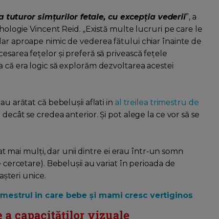
tuturor simțurilor fetale, cu excepția vederii
”, a
ihologie Vincent Reid. „Există multe lucruri pe care le
dar aproape nimic de vederea fătului chiar înainte de
esarea fețelor și preferă să privească fețele
a că era logic să explorăm dezvoltarea acestei
au arătat că bebelușii aflati in
al treilea trimestru de
decât se credea anterior. Și pot alege la ce vor să se
tat mai mulți, dar unii dintre ei erau într-un somn
 cercetare). Bebelușii au variat în perioada de
așteri unice.
trimestrul in care bebe și mami cresc vertiginos
 a capacităților vizuale