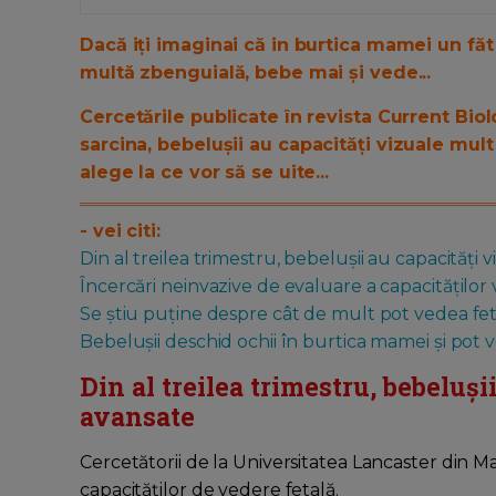
Dacă iți imaginai că in burtica mamei un făt n
multă zbenguială, bebe mai și vede...
Cercetările publicate în revista Current Biol
sarcina,
bebelușii
a
u capacități vizuale mult
alege la ce vor să se uite...
- vei citi:
Din al treilea trimestru, bebelușii au capacități
Încercări neinvazive de evaluare a capacităților 
Se știu puține despre cât de mult pot vedea fet
Bebelușii deschid ochii în burtica mamei și pot 
Din al treilea trimestru, bebeluși
avansate
Cercetătorii de la Universitatea Lancaster din Ma
capacităților de vedere fetală.