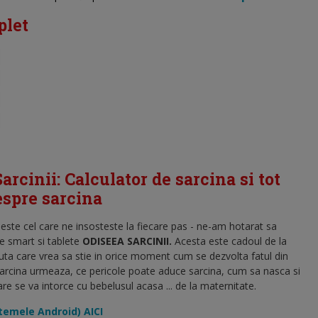
plet
arcinii: Calculator de sarcina si tot
despre sarcina
l este cel care ne insosteste la fiecare pas - ne-am hotarat sa
e smart si tablete
ODISEEA SARCINII.
Acesta este c
adoul de la
uta care vrea sa stie in orice moment cum se dezvolta fatul din
sarcina urmeaza, ce pericole poate aduce sarcina, cum sa nasca si
 se va intorce cu bebelusul acasa ... de la maternitate.
stemele Android) AICI