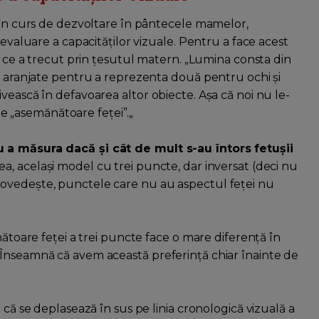
u în curs de dezvoltare în pântecele mamelor,
 evaluare a capacităților vizuale. Pentru a face acest
nă ce a trecut prin țesutul matern. „Lumina consta din
nt aranjate pentru a reprezenta două pentru ochi și
vească în defavoarea altor obiecte. Așa că noi nu le-
fie „asemănătoare feței”.„
u a măsura dacă și cât de mult s-au întors fetu
șii
a, același model cu trei puncte, dar inversat (deci nu
dovedește, punctele care nu au aspectul feței nu
nătoare feței a trei puncte face o mare diferență în
„Înseamnă că avem această preferință chiar înainte de
 că se deplasează în sus pe linia cronologică vizuală a