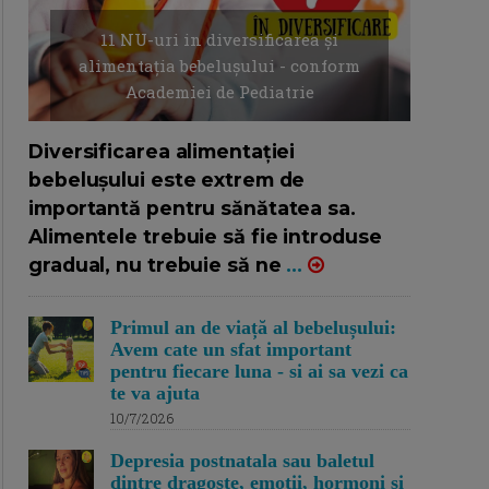
11 NU-uri in diversificarea și
alimentația bebelușului - conform
Academiei de Pediatrie
16/7/2026
AUTOR: EDITOR DC.
Diversificarea alimentației
bebelușului este extrem de
importantă pentru sănătatea sa.
Alimentele trebuie să fie introduse
gradual, nu trebuie să ne
...
Primul an de viață al bebelușului:
Avem cate un sfat important
pentru fiecare luna - si ai sa vezi ca
te va ajuta
10/7/2026
Depresia postnatala sau baletul
dintre dragoste, emotii, hormoni si