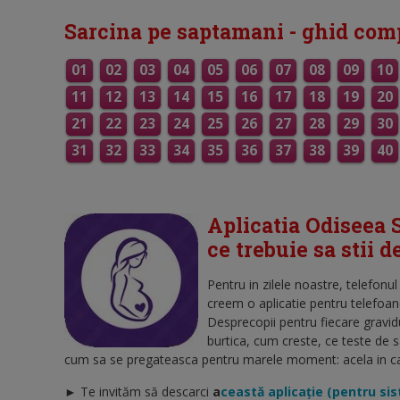
Sarcina pe saptamani - ghid com
01
02
03
04
05
06
07
08
09
10
11
12
13
14
15
16
17
18
19
20
21
22
23
24
25
26
27
28
29
30
31
32
33
34
35
36
37
38
39
40
Aplicatia Odiseea S
ce trebuie sa stii 
Pentru in zilele noastre, telefonu
creem o aplicatie pentru telefoan
Desprecopii pentru fiecare gravid
burtica, cum creste, ce teste de 
cum sa se pregateasca pentru marele moment: acela in care
► Te invităm să descarci
a
ceastă aplicație (pentru si