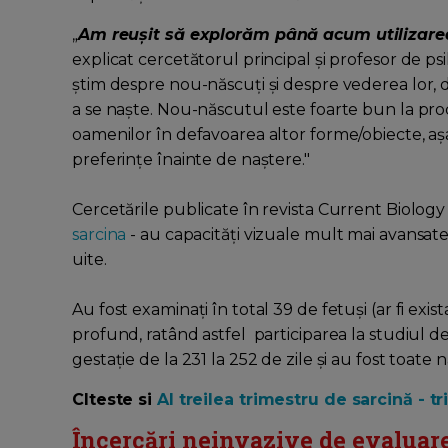
„
Am reușit să explorăm până acum utilizarea 
explicat cercetătorul principal și profesor de ps
știm despre nou-născuți și despre vederea lor, 
a se naște. Nou-născutul este foarte bun la proc
oamenilor în defavoarea altor forme/obiecte, aș
preferințe înainte de naștere."
Cercetările publicate în revista Current Biology 
sarcina
- au capacități vizuale mult mai avansate 
uite.
Au fost examinați în total 39 de fetuși (ar fi exis
profund, ratând astfel participarea la studiul de
gestație de la 231 la 252 de zile și au fost toate n
CIteste si
Al treilea trimestru de sarcină - 
Încercări neinvazive de evaluare