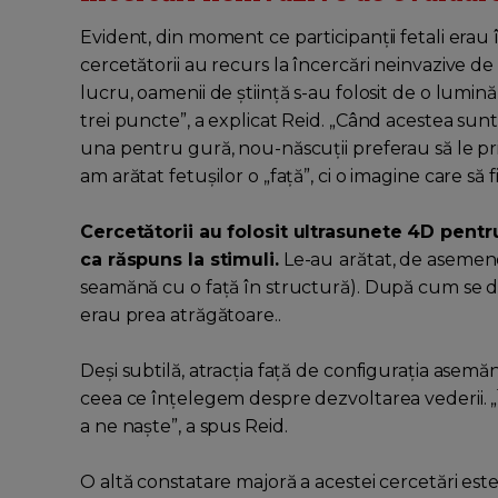
Evident, din moment ce participanții fetali era
cercetătorii au recurs la încercări neinvazive de
lucru, oamenii de știință s-au folosit de o lumi
trei puncte”, a explicat Reid. „Când acestea su
una pentru gură, nou-născuții preferau să le pri
am arătat fetușilor o „față”, ci o imagine care să 
Cercetătorii au folosit ultrasunete 4D pentr
ca răspuns la stimuli.
Le-au
arătat, de asemene
seamănă cu o față în structură). După cum se 
erau prea atrăgătoare..
Deși subtilă, atracția față de configurația asemă
ceea ce înțelegem despre dezvoltarea vederii. 
a ne naște”, a spus Reid.
O altă constatare majoră a acestei cercetări este