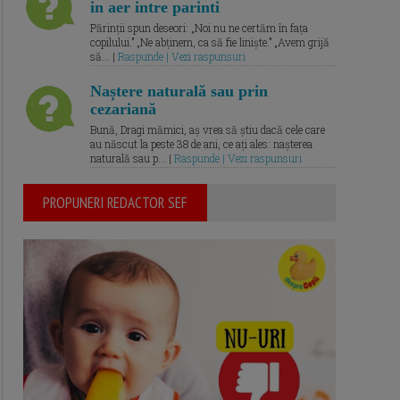
in aer intre parinti
Părinții spun deseori: „Noi nu ne certăm în fața
copilului.” „Ne abținem, ca să fie liniște.” „Avem grijă
să... |
Raspunde | Vezi raspunsuri
Naștere naturală sau prin
cezariană
Bună, Dragi mămici, aș vrea să știu dacă cele care
au născut la peste 38 de ani, ce ați ales: nașterea
naturală sau p... |
Raspunde | Vezi raspunsuri
PROPUNERI REDACTOR SEF