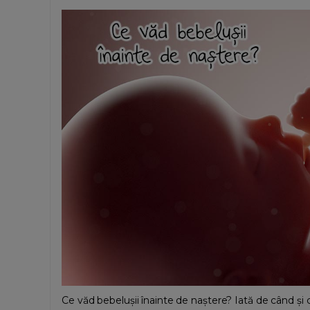
Ce văd bebelușii înainte de naștere? Iată de când 