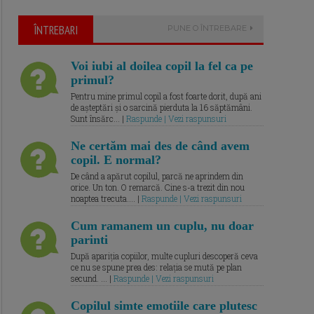
ÎNTREBARI
PUNE O ÎNTREBARE
Voi iubi al doilea copil la fel ca pe
primul?
Pentru mine primul copil a fost foarte dorit, după ani
de așteptări și o sarcină pierduta la 16 săptămâni.
Sunt însărc... |
Raspunde | Vezi raspunsuri
Ne certăm mai des de când avem
copil. E normal?
De când a apărut copilul, parcă ne aprindem din
orice. Un ton. O remarcă. Cine s-a trezit din nou
noaptea trecuta.... |
Raspunde | Vezi raspunsuri
Cum ramanem un cuplu, nu doar
parinti
După apariția copiilor, multe cupluri descoperă ceva
ce nu se spune prea des: relația se mută pe plan
secund. ... |
Raspunde | Vezi raspunsuri
Copilul simte emotiile care plutesc