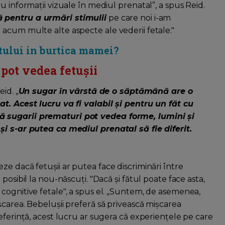
u informații vizuale în mediul prenatal”, a spus Reid.
ă pentru a urmări stimulii
pe care noi i-am
acum multe alte aspecte ale vederii fetale."
tului in burtica mamei?
 pot vedea fetușii
id. „
Un sugar în vârstă de o săptămână are o
at. Acest lucru va fi valabil și pentru un făt cu
ă sugarii prematuri pot vedea forme, lumini și
și s-ar putea ca mediul prenatal să fie diferit.
e dacă fetușii ar putea face discriminări între
posibil la nou-născuți. "Dacă și fătul poate face asta,
cognitive fetale", a spus el. „Suntem, de asemenea,
șcarea. Bebelușii preferă să privească mișcarea
eferință, acest lucru ar sugera că experiențele pe care