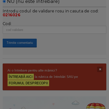
NU (nu este întrebare)
Introdu codul de validare rosu in casuta de cod:
0216026
Cod:
Ai o întrebare pentru alte mămici?
ÎNTREABĂ AICI
la rubrica de întrebări SAU pe
FORUMUL DESPRECOPII