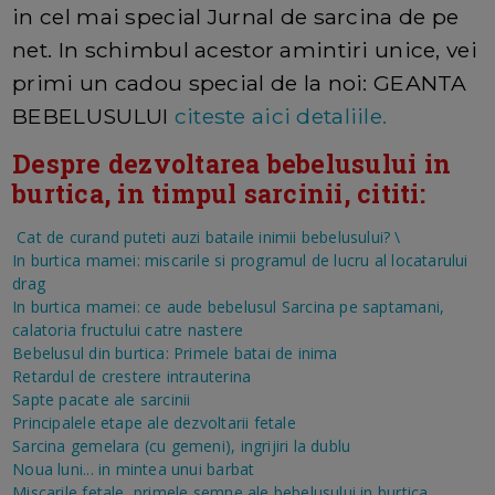
in cel mai special Jurnal de sarcina de pe
net. In schimbul acestor amintiri unice, vei
primi un cadou special de la noi: GEANTA
BEBELUSULUI
citeste aici detaliile.
Despre dezvoltarea bebelusului in
burtica, in timpul sarcinii, cititi:
Cat de curand puteti auzi bataile inimii bebelusului?
\
In burtica mamei: miscarile si programul de lucru al locatarului
drag
In burtica mamei: ce aude bebelusul
Sarcina pe saptamani,
calatoria fructului catre nastere
Bebelusul din burtica: Primele batai de inima
Retardul de crestere intrauterina
Sapte pacate ale sarcinii
Principalele etape ale dezvoltarii fetale
Sarcina gemelara (cu gemeni), ingrijiri la dublu
Noua luni... in mintea unui barbat
Miscarile fetale, primele semne ale bebelusului in burtica