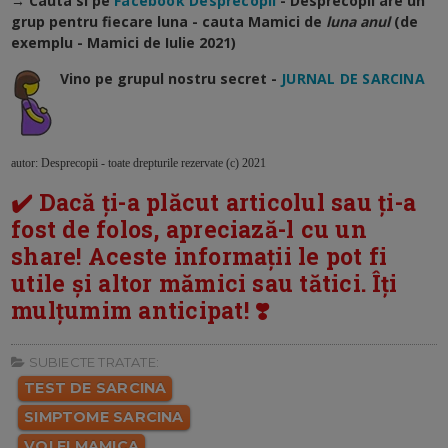
→ Cauta si pe
Facebook Desprecopii
- Desprecopii are un
grup pentru fiecare luna - cauta Mamici de
luna anul
(de
exemplu - Mamici de Iulie 2021)
Vino pe grupul nostru secret -
JURNAL DE SARCINA
autor: Desprecopii - toate drepturile rezervate (c) 2021
✔️ Dacă ți-a plăcut articolul sau ți-a
fost de folos, apreciază-l cu un
share! Aceste informații le pot fi
utile și altor mămici sau tătici. Îți
mulțumim anticipat! ❣️
SUBIECTE TRATATE:
TEST DE SARCINA
SIMPTOME SARCINA
VOI FI MAMICA