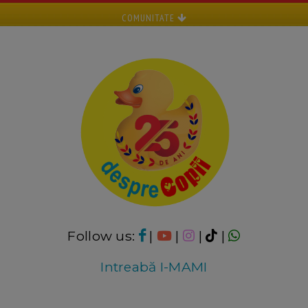
COMUNITATE
Follow us:
|
|
|
|
Intreabă I-MAMI