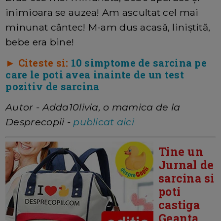
inimioara se auzea! Am ascultat cel mai
minunat cântec! M-am dus acasă, liniștită,
bebe era bine!
► Citeste si:
10 simptome de sarcina pe
care le poti avea inainte de un test
pozitiv de sarcina
Autor - Adda10livia, o mamica de la
Desprecopii -
publicat aici
Tine un
Jurnal de
sarcina si
poti
castiga
Geanta