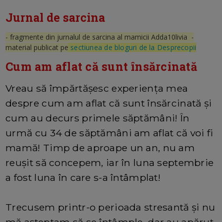
Jurnal de sarcina
- fragmente din jurnalul de sarcina al mamicii Adda10livia -
material publicat pe
sectiunea de bloguri de la Desprecopii
Cum am aflat că sunt însărcinată
Vreau să împărtășesc experiența mea
despre cum am aflat că sunt însărcinată și
cum au decurs primele săptămâni! În
urmă cu 34 de săptămâni am aflat că voi fi
mamă! Timp de aproape un an, nu am
reușit să concepem, iar în luna septembrie
a fost luna în care s-a întâmplat!
Trecusem printr-o perioada stresantă și nu
mă așteptam să se întâmple, dar au apărut