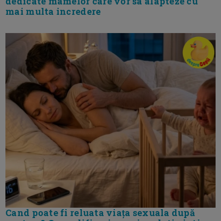
dedicate mamelor care vor sa alapteze cu
mai multa incredere
Cand poate fi reluata viața sexuala după