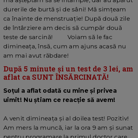
durerile de burtă și de sâni! Mă simțeam
ca înainte de menstruație! După două zile
de întârziere am decis să cumpăr două
teste de sarcină! Voiam să le fac
dimineața, însă, cum am ajuns acasă nu
am mai avut răbdare!
După 5 minute și un test de 3 lei, am
aflat ca SUNT ÎNSĂRCINATĂ!
Soțul a aflat odată cu mine și privea
uimit! Nu știam ce reacție să avem!
A venit dimineața și al doilea test! Pozitiv!
Am mers la muncă, iar la ora 9 am și sunat
pentru programare la primul doctor care