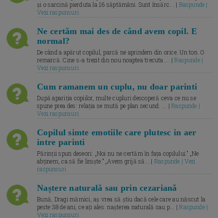
și o sarcină pierduta la 16 săptămâni. Sunt însărc... |
Raspunde |
Vezi raspunsuri
Ne certăm mai des de când avem copil. E
normal?
De când a apărut copilul, parcă ne aprindem din orice. Un ton. O
remarcă. Cine s-a trezit din nou noaptea trecuta.... |
Raspunde |
Vezi raspunsuri
Cum ramanem un cuplu, nu doar parinti
După apariția copiilor, multe cupluri descoperă ceva ce nu se
spune prea des: relația se mută pe plan secund. ... |
Raspunde |
Vezi raspunsuri
Copilul simte emotiile care plutesc in aer
intre parinti
Părinții spun deseori: „Noi nu ne certăm în fața copilului.” „Ne
abținem, ca să fie liniște.” „Avem grijă să... |
Raspunde | Vezi
raspunsuri
Naștere naturală sau prin cezariană
Bună, Dragi mămici, aș vrea să știu dacă cele care au născut la
peste 38 de ani, ce ați ales: nașterea naturală sau p... |
Raspunde |
Vezi raspunsuri