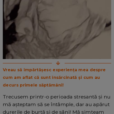
Vreau să împărtășesc experiența mea despre
cum am aflat că sunt însărcinată și cum au
decurs primele săptămâni!
Trecusem printr-o perioada stresantă și nu
mă așteptam să se întâmple, dar au apărut
durerile de burtă și de sâni! Mă simțeam