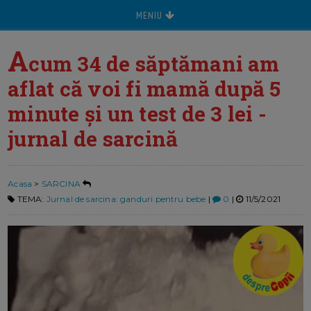
MENIU
A
cum 34 de săptămani am
aflat că voi fi mamă după 5
minute și un test de 3 lei -
jurnal de sarcină
Acasa
>
SARCINA
TEMA:
Jurnal de sarcina: ganduri pentru bebe
|
0
|
11/5/2021