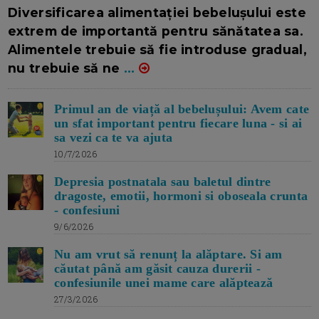
16/7/2026
AUTOR: EDITOR DC.
Diversificarea alimentației bebelușului este
extrem de importantă pentru sănătatea sa.
Alimentele trebuie să fie introduse gradual,
nu trebuie să ne
...
Primul an de viață al bebelușului: Avem cate
un sfat important pentru fiecare luna - si ai
sa vezi ca te va ajuta
10/7/2026
Depresia postnatala sau baletul dintre
dragoste, emotii, hormoni si oboseala crunta
- confesiuni
9/6/2026
Nu am vrut să renunț la alăptare. Si am
căutat până am găsit cauza durerii -
confesiunile unei mame care alăptează
27/3/2026