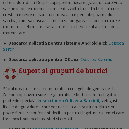
este cadoul de la Desprecopii pentru fiecare graviduta care vrea
sa stie in orice moment cum se dezvolta fatul din burtica, cum
creste, ce teste de sarcina urmeaza, ce pericole poate aduce
sarcina, cum sa nasca si cum sa se pregateasca pentru marele
moment: acela in care se va intorce cu bebelusul acasa ... de la
maternitate.
► Descarca aplicatia pentru sisteme Android aici:
Odiseea
Sarcinii.
►
Descarca aplicatia pentru IOS aici:
Odiseea Sarcinii.
Suport si grupuri de burtici
Sfatul nostru este sa comunicati cu colegele de generatie. La
Desprecopii avem sute de generatii de burtici care au legat o
prietenie speciala.
In sectiunea Odiseea Sarcinii,
veti gasi
listele de gravidute - care vor naste in aceeasi luna. Nimic nu
poate fi mai reconfortant decit sa pastrati legatura cu femei care
trec exact prin aceleasi stari si emotii.