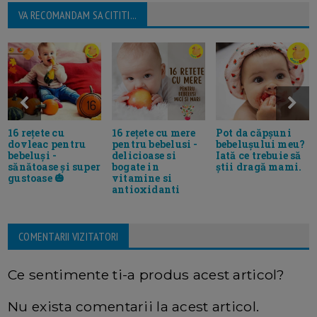
VA RECOMANDAM SA CITITI...
16 rețete cu
16 rețete cu mere
Pot da căpșuni
dovleac pentru
pentru bebelusi -
bebelușului meu?
bebeluși -
delicioase si
Iată ce trebuie să
sănătoase și super
bogate in
știi dragă mami.
gustoase 🎃
vitamine si
antioxidanti
COMENTARII VIZITATORI
Ce sentimente ti-a produs acest articol?
Nu exista comentarii la acest articol.