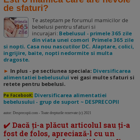
de sfaturi?
Te asteptam pe forumul mamicilor de
bebelusi pentru sfaturi si
incurajari:
Bebelusul - primele 365 zile
din viata unei comori Primele 365 zile
si nopti. Casa nou nascutilor DC. Alaptare, colici,
ingrijire, baite, nopti nedormite si multa
dragoste.
►
In plus - pe sectiunea speciala:
Diversificarea
alimentatiei bebelusului
vei gasi multe sfaturi si
retete pentru bebelusi.
Diversificarea alimentatiei
Pe FacebooK:
bebelusului - grup de suport ~ DESPRECOPII
autor: Desprecopii.com - Toate drepturile rezervate (c) 2021
✔️ Dacă ți-a plăcut articolul sau ți-a
fost de folos, apreciază-l cu un