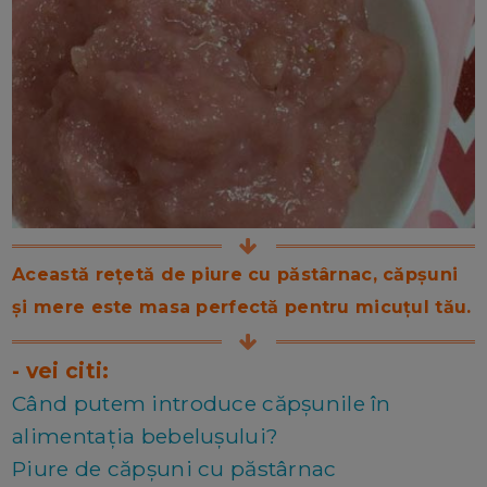
Această rețetă de piure cu păstârnac, căpșuni
și mere este masa perfectă pentru micuțul tău.
- vei citi:
Când putem introduce căpșunile în
alimentația bebelușului?
Piure de căpșuni cu păstârnac