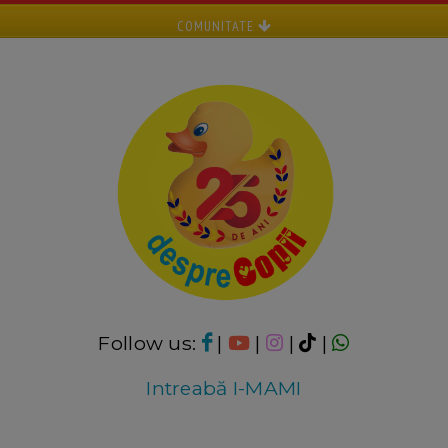
COMUNITATE
Follow us:
|
|
|
|
Intreabă I-MAMI