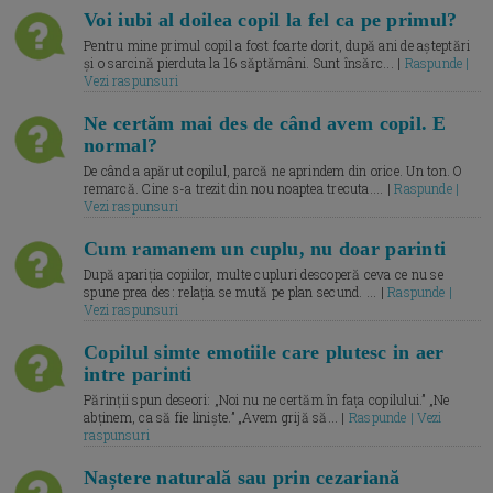
Voi iubi al doilea copil la fel ca pe primul?
Pentru mine primul copil a fost foarte dorit, după ani de așteptări
și o sarcină pierduta la 16 săptămâni. Sunt însărc... |
Raspunde |
Vezi raspunsuri
Ne certăm mai des de când avem copil. E
normal?
De când a apărut copilul, parcă ne aprindem din orice. Un ton. O
remarcă. Cine s-a trezit din nou noaptea trecuta.... |
Raspunde |
Vezi raspunsuri
Cum ramanem un cuplu, nu doar parinti
După apariția copiilor, multe cupluri descoperă ceva ce nu se
spune prea des: relația se mută pe plan secund. ... |
Raspunde |
Vezi raspunsuri
Copilul simte emotiile care plutesc in aer
intre parinti
Părinții spun deseori: „Noi nu ne certăm în fața copilului.” „Ne
abținem, ca să fie liniște.” „Avem grijă să... |
Raspunde | Vezi
raspunsuri
Naștere naturală sau prin cezariană