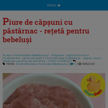
MENIU
P
iure de căpșuni cu
păstârnac - rețetă pentru
bebeluși
Acasa
>
Alimentatia Bebelusului - Alaptare, Lapte formula si
Diversificare - ghid complet
>
Diversificarea la Bebelusi - reguli, riscuri,
retete pe varsta si pe alimente - GHID COMPLET
TEMA:
Diversificarea si hranirea bebelusului
|
0
|
13/5/2021