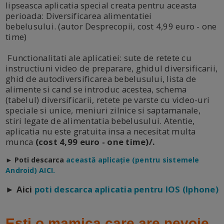
lipseasca aplicatia special creata pentru aceasta
perioada: Diversificarea alimentatiei
bebelusului. (autor Desprecopii, cost 4,99 euro - one
time)
Functionalitati ale aplicatiei: sute de retete cu
instructiuni video de preparare, ghidul diversificarii,
ghid de autodiversificarea bebelusului, lista de
alimente si cand se introduc acestea, schema
(tabelul) diversificarii, retete pe varste cu video-uri
speciale si unice, meniuri zilnice si saptamanale,
stiri legate de alimentatia bebelusului. Atentie,
aplicatia nu este gratuita insa a necesitat multa
munca
(cost 4,99 euro - one time)/.
► Poti descarca
a
ceastă aplicație (pentru sistemele
Android) AICI.
► Aici
poti descarca aplicatia pentru IOS (Iphone)
Esti o mamica care are nevoie