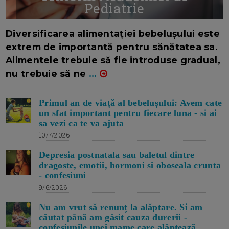
Pediatrie
16/7/2026
AUTOR: EDITOR DC.
Diversificarea alimentației bebelușului este
extrem de importantă pentru sănătatea sa.
Alimentele trebuie să fie introduse gradual,
nu trebuie să ne
...
Primul an de viață al bebelușului: Avem cate
un sfat important pentru fiecare luna - si ai
sa vezi ca te va ajuta
10/7/2026
Depresia postnatala sau baletul dintre
dragoste, emotii, hormoni si oboseala crunta
- confesiuni
9/6/2026
Nu am vrut să renunț la alăptare. Si am
căutat până am găsit cauza durerii -
confesiunile unei mame care alăptează