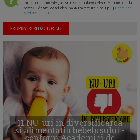
Bună, Dragi mămici, aș vrea să știu dacă cele care au născut la
peste 38 de ani, ce ați ales: nașterea naturală sau p... |
Raspunde |
Vezi raspunsuri
PROPUNERI REDACTOR SEF
11 NU-uri in diversificarea
și alimentația bebelușului -
conform Academiei de