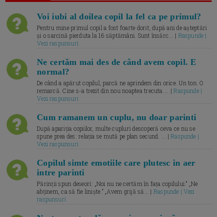
Voi iubi al doilea copil la fel ca pe primul?
Pentru mine primul copil a fost foarte dorit, după ani de așteptări
și o sarcină pierduta la 16 săptămâni. Sunt însărc... |
Raspunde |
Vezi raspunsuri
Ne certăm mai des de când avem copil. E
normal?
De când a apărut copilul, parcă ne aprindem din orice. Un ton. O
remarcă. Cine s-a trezit din nou noaptea trecuta.... |
Raspunde |
Vezi raspunsuri
Cum ramanem un cuplu, nu doar parinti
După apariția copiilor, multe cupluri descoperă ceva ce nu se
spune prea des: relația se mută pe plan secund. ... |
Raspunde |
Vezi raspunsuri
Copilul simte emotiile care plutesc in aer
intre parinti
Părinții spun deseori: „Noi nu ne certăm în fața copilului.” „Ne
abținem, ca să fie liniște.” „Avem grijă să... |
Raspunde | Vezi
raspunsuri