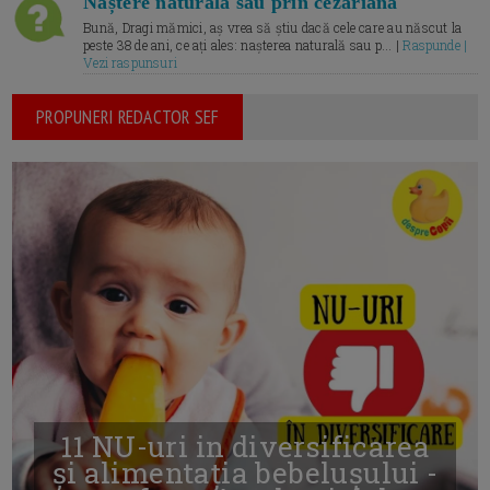
Naștere naturală sau prin cezariană
Bună, Dragi mămici, aș vrea să știu dacă cele care au născut la
peste 38 de ani, ce ați ales: nașterea naturală sau p... |
Raspunde |
Vezi raspunsuri
PROPUNERI REDACTOR SEF
11 NU-uri in diversificarea
și alimentația bebelușului -