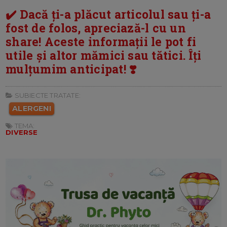
✔️ Dacă ți-a plăcut articolul sau ți-a
fost de folos, apreciază-l cu un
share! Aceste informații le pot fi
utile și altor mămici sau tătici. Îți
mulțumim anticipat! ❣️
SUBIECTE TRATATE:
ALERGENI
TEMA:
DIVERSE