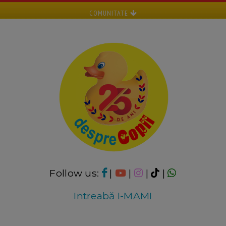
COMUNITATE
Follow us:
|
|
|
|
Intreabă I-MAMI