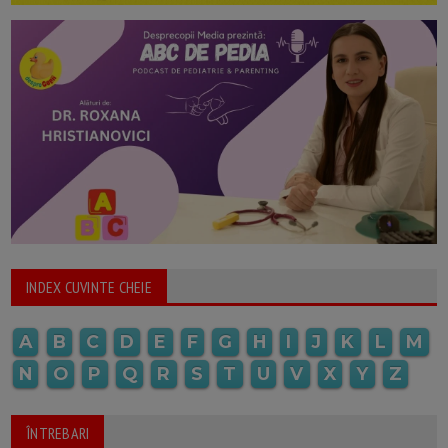
INDEX CUVINTE CHEIE
A
B
C
D
E
F
G
H
I
J
K
L
M
N
O
P
Q
R
S
T
U
V
X
Y
Z
ÎNTREBARI