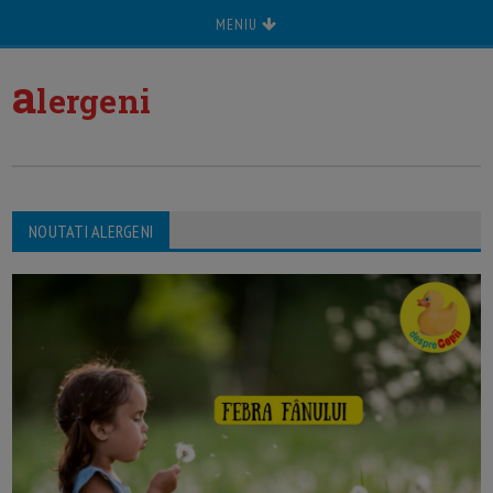
MENIU
a
lergeni
NOUTATI ALERGENI