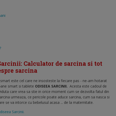
mani
?
arcinii: Calculator de sarcina si tot
despre sarcina
l smart este cel care ne insosteste la fiecare pas - ne-am hotarat
oane smart si tablete
ODISEEA SARCINII
.
Acesta este cadoul de
viduta care vrea sa stie in orice moment cum se dezvolta fatul din
sarcina urmeaza, ce pericole poate aduce sarcina, cum sa nasca si
 se va intorce cu bebelusul acasa ... de la maternitate.
diseea Sarcinii.