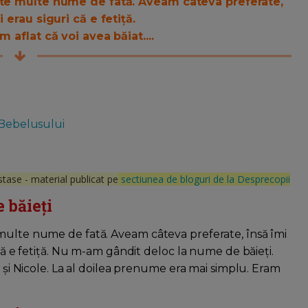
arte multe nume de fată. Aveam câteva preferate,
 erau siguri că e fetiță.
 aflat că voi avea băiat....
 Bebelusului
tase - material publicat pe
sectiunea de bloguri de la Desprecopii
 băieți
 multe nume de fată. Aveam câteva preferate, însă îmi
 că e fetiță. Nu m-am gândit deloc la nume de băieți.
e și Nicole. La al doilea prenume era mai simplu. Eram