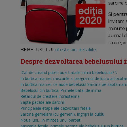
sarcina 
Si pentr
invitam 
minute pe
Jurnal d
unice, v
BEBELUSULUI
citeste aici detaliile.
Despre dezvoltarea bebelusului in 
Cat de curand puteti auzi bataile inimii bebelusului?
\
In burtica mamei: miscarile si programul de lucru al locatar
In burtica mamei: ce aude bebelusul
Sarcina pe saptamani, 
Bebelusul din burtica: Primele batai de inima
Retardul de crestere intrauterina
Sapte pacate ale sarcinii
Principalele etape ale dezvoltarii fetale
Sarcina gemelara (cu gemeni), ingrijiri la dublu
Noua luni... in mintea unui barbat
Miscarile fetale, primele semne ale bebelusului in burtica