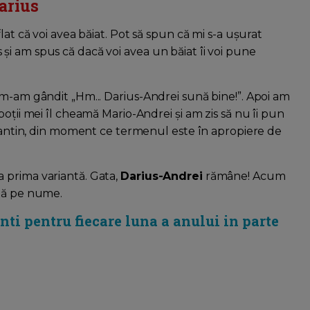
arius
lat că voi avea băiat. Pot să spun că mi s-a ușurat
i am spus că dacă voi avea un băiat îi voi pune
 m-am gândit „Hm... Darius-Andrei sună bine!”. Apoi am
oții mei îl cheamă Mario-Andrei și am zis să nu îi pun
stantin, din moment ce termenul este în apropiere de
 prima variantă. Gata,
Darius-Andrei
rămâne! Acum
ată pe nume.
ti pentru fiecare luna a anului in parte