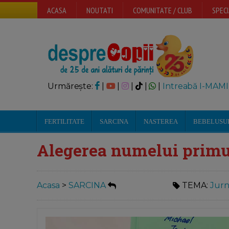
ACASA
NOUTATI
COMUNITATE / CLUB
SPECI
Urmărește:
|
|
|
|
|
Intreabă I-MAMI
FERTILITATE
SARCINA
NASTEREA
BEBELUSU
Alegerea numelui primul
Acasa
>
SARCINA
TEMA:
Jurn