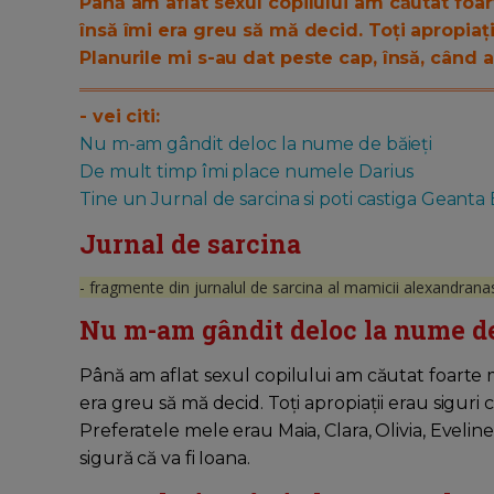
Până am aflat sexul copilului am căutat fo
însă îmi era greu să mă decid. Toți apropiații
Planurile mi s-au dat peste cap, însă, când am
- vei citi:
Nu m-am gândit deloc la nume de băieți
De mult timp îmi place numele Darius
Tine un Jurnal de sarcina si poti castiga Geanta
Jurnal de sarcina
- fragmente din jurnalul de sarcina al mamicii alexandranas
Nu m-am gândit deloc la nume de
Până am aflat sexul copilului am căutat foarte
era greu să mă decid. Toți apropiații erau siguri
Preferatele mele erau Maia, Clara, Olivia, Evelin
sigură că va fi Ioana.