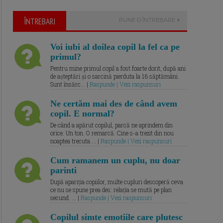
ÎNTREBARI
PUNE O ÎNTREBARE
Voi iubi al doilea copil la fel ca pe
primul?
Pentru mine primul copil a fost foarte dorit, după ani
de așteptări și o sarcină pierduta la 16 săptămâni.
Sunt însărc... |
Raspunde | Vezi raspunsuri
Ne certăm mai des de când avem
copil. E normal?
De când a apărut copilul, parcă ne aprindem din
orice. Un ton. O remarcă. Cine s-a trezit din nou
noaptea trecuta.... |
Raspunde | Vezi raspunsuri
Cum ramanem un cuplu, nu doar
parinti
După apariția copiilor, multe cupluri descoperă ceva
ce nu se spune prea des: relația se mută pe plan
secund. ... |
Raspunde | Vezi raspunsuri
Copilul simte emotiile care plutesc