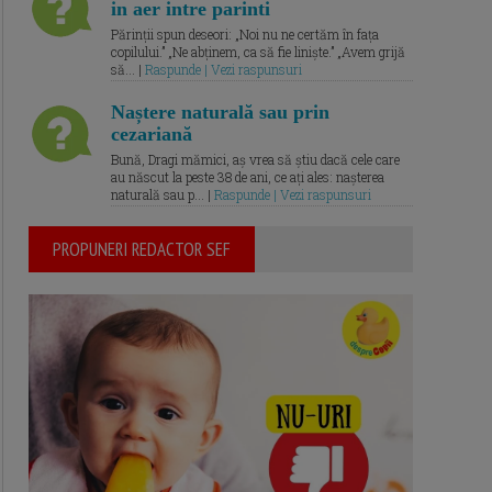
in aer intre parinti
Părinții spun deseori: „Noi nu ne certăm în fața
copilului.” „Ne abținem, ca să fie liniște.” „Avem grijă
să... |
Raspunde | Vezi raspunsuri
Naștere naturală sau prin
cezariană
Bună, Dragi mămici, aș vrea să știu dacă cele care
au născut la peste 38 de ani, ce ați ales: nașterea
naturală sau p... |
Raspunde | Vezi raspunsuri
PROPUNERI REDACTOR SEF