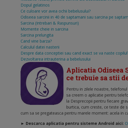
Dopul gelatinos
Ce culoare vor avea ochii bebelusului?
Odiseea sarcinii in 40 de saptamani sau sarcina pe sapta
Sarcina (Intrebari & Raspunsuri)
Momente cheie in sarcina
Sarcina prelungita
Cand vine barza?
Calculul datei nasterii
Despre data conceptiei sau cand exact se va naste copilul
Dezvoltarea intrauterina a bebelusului
Aplicatia Odiseea S
ce trebuie sa stii 
Pentru in zilele noastre, telefonu
sa creem o aplicatie pentru telef
la Desprecopii pentru fiecare gra
burtica, cum creste, ce teste de 
cum sa se pregateasca pentru marele moment: acela in care
► Descarca aplicatia pentru sisteme Android aici:
O