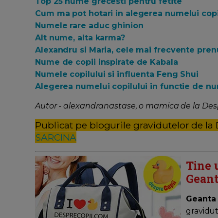
Top 25 nume grecesti pentru fetite
Cum ma pot hotari in alegerea numelui cop
Numele rare aduc ghinion
Alt nume, alta karma?
Alexandru si Maria, cele mai frecvente pre
Nume de copii inspirate de Kabala
Numele copilului si influenta Feng Shui
Alegerea numelui copilului in functie de n
Autor - alexandranastase, o mamica de la Des
Publicat pe blogurile gravidutelor de la
SARCINA
Tine 
Geant
Geanta
gravidut