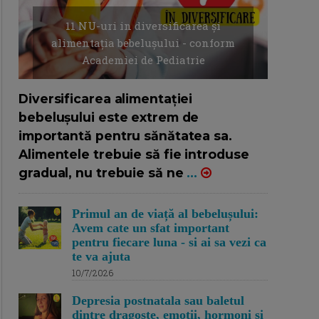
11 NU-uri in diversificarea și
alimentația bebelușului - conform
Academiei de Pediatrie
16/7/2026
AUTOR: EDITOR DC.
Diversificarea alimentației
bebelușului este extrem de
importantă pentru sănătatea sa.
Alimentele trebuie să fie introduse
gradual, nu trebuie să ne
...
Primul an de viață al bebelușului:
Avem cate un sfat important
pentru fiecare luna - si ai sa vezi ca
te va ajuta
10/7/2026
Depresia postnatala sau baletul
dintre dragoste, emotii, hormoni si