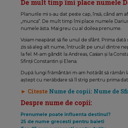
De mult timp îmi place numele D
Planurile mi s-au dat peste cap, însă, când am af
„munca”. De mult timp îmi place numele Darius ș
numele ăsta. Mai greu cu al doilea prenume.
Voiam neapărat să fie unul de sfânt. Prima dată
zis să aleg alt nume, întrucât pe unul dintre nep
la fel. M-am gândit la Andreas, Casian și la Con
Sfinții Constantin și Elena.
După lungi frământări m-am hotărât să rămân la
aștept cu nerăbdare să îl strig pentru prima d
► Citeste
Nume de copii: Nume de Sfin
Despre nume de copii:
Prenumele poate influenta destinul?
25 de nume grecesti pentru baieti