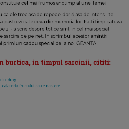
constituie cel mai frumos anotimp al unei femei.
u ca ele trec asa de repede, dar si asa de intens - te
sa pastrezi cate ceva din memoria lor. Fa-ti timp cateva
 zi - si scrie despre tot ce simti in cel mai special
e sarcina de pe net. In schimbul acestor amintiri
ei primi un cadou special de la noi: GEANTA
burtica, in timpul sarcinii, cititi:
ului drag
calatoria fructului catre nastere