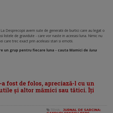
.
 La Desprecopii avem sute de generatii de burtici care au legat o
si listele de gravidute - care vor naste in aceeasi luna. Nimic nu
i care trec exact prin aceleasi stari si emotii.
re un grup pentru fiecare luna - cauta Mamici de
luna
i-a fost de folos, apreciază-l cu un
tile și altor mămici sau tătici. Îți
TEMA:
JURNAL DE SARCINA: