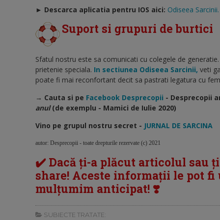
►
Descarca aplicatia pentru IOS aici:
Odiseea Sarcinii
Suport si grupuri de burtici
Sfatul nostru este sa comunicati cu colegele de generatie.
prietenie speciala.
In sectiunea Odiseea Sarcinii,
veti ga
poate fi mai reconfortant decit sa pastrati legatura cu feme
→ Cauta si pe
Facebook Desprecopii
- Desprecopii a
anul
(de exemplu - Mamici de Iulie 2020)
Vino pe grupul nostru secret -
JURNAL DE SARCINA
autor: Desprecopii - toate drepturile rezervate (c) 2021
✔️ Dacă ți-a plăcut articolul sau ț
share! Aceste informații le pot fi u
mulțumim anticipat! ❣️
SUBIECTE TRATATE: