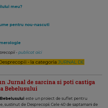
ilului meu?
nume pentru nou-nascuti
umerologie
precopii -
publicat aici
 Desprecopii - la categoria
JURNAL DE
un Jurnal de sarcina si poti castiga
a Bebelusului
 Bebelusului
este un proiect de suflet pentru
e, sustinut de Desprecopii. Cele 40 de saptamani de