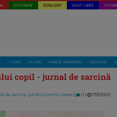
AL
FITOTERAPIE
VEDRA SHOP
USCAT + UMED
TESTARE
L
1-3 ANI
4-12 ANI
FAMILIE, PARENTING
EDUCATIE
S
ui copil - jurnal de sarcină
al de sarcina: ganduri pentru bebe
|
0
|
17/5/2021