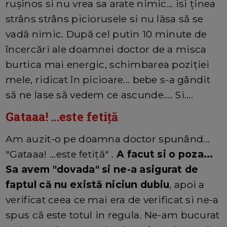
rușinos si nu vrea sa arate nimic... isi ținea
strâns strâns piciorusele si nu lăsa să se
vadă nimic. După cel putin 10 minute de
încercări ale doamnei doctor de a misca
burtica mai energic, schimbarea poziției
mele, ridicat în picioare... bebe s-a gândit
să ne lase să vedem ce ascunde.... Si....
Gataaa! ...este fetiță
Am auzit-o pe doamna doctor spunând...
"Gataaa! ...este fetiță" .
A facut si o poza...
Sa avem "dovada" si ne-a asigurat de
faptul că nu există niciun dubiu
, apoi a
verificat ceea ce mai era de verificat si ne-a
spus că este totul in regula. Ne-am bucurat