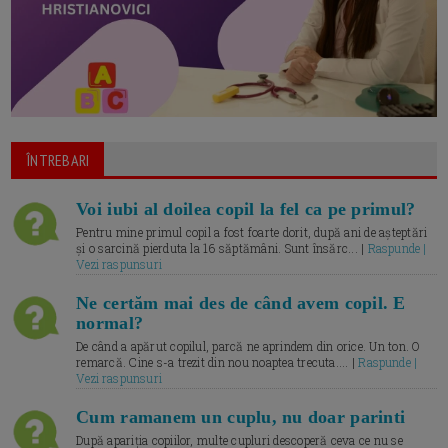
ÎNTREBARI
Voi iubi al doilea copil la fel ca pe primul?
Pentru mine primul copil a fost foarte dorit, după ani de așteptări
și o sarcină pierduta la 16 săptămâni. Sunt însărc... |
Raspunde |
Vezi raspunsuri
Ne certăm mai des de când avem copil. E
normal?
De când a apărut copilul, parcă ne aprindem din orice. Un ton. O
remarcă. Cine s-a trezit din nou noaptea trecuta.... |
Raspunde |
Vezi raspunsuri
Cum ramanem un cuplu, nu doar parinti
După apariția copiilor, multe cupluri descoperă ceva ce nu se