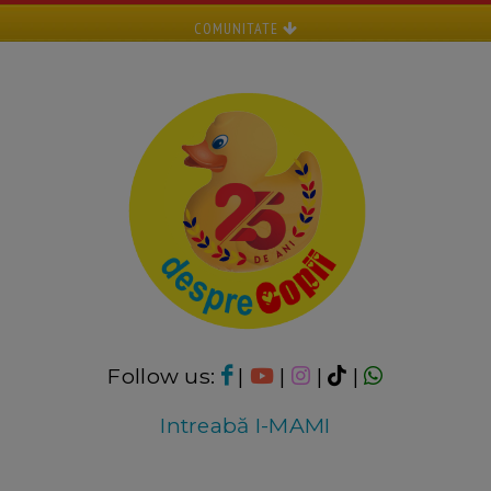
COMUNITATE
Follow us:
|
|
|
|
Intreabă I-MAMI