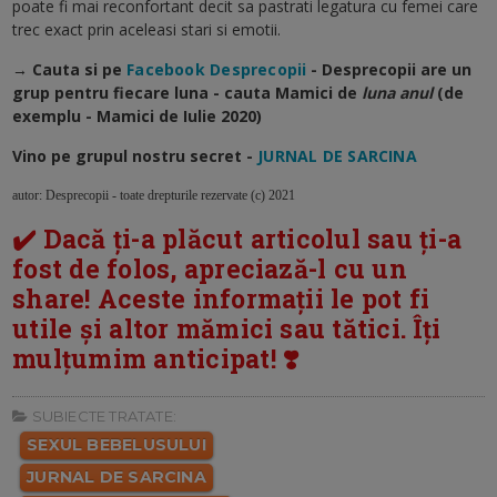
poate fi mai reconfortant decit sa pastrati legatura cu femei care
trec exact prin aceleasi stari si emotii.
→ Cauta si pe
Facebook Desprecopii
- Desprecopii are un
grup pentru fiecare luna - cauta Mamici de
luna anul
(de
exemplu - Mamici de Iulie 2020)
Vino pe grupul nostru secret -
JURNAL DE SARCINA
autor: Desprecopii - toate drepturile rezervate (c) 2021
✔️ Dacă ți-a plăcut articolul sau ți-a
fost de folos, apreciază-l cu un
share! Aceste informații le pot fi
utile și altor mămici sau tătici. Îți
mulțumim anticipat! ❣️
SUBIECTE TRATATE:
SEXUL BEBELUSULUI
JURNAL DE SARCINA