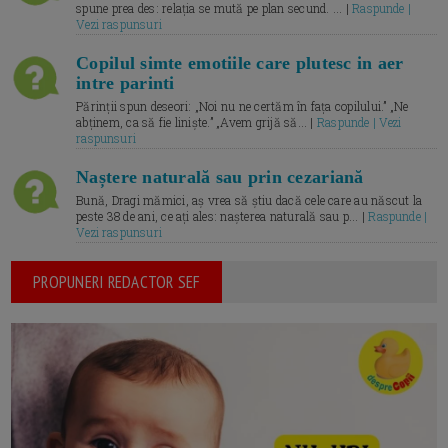
spune prea des: relația se mută pe plan secund. ... |
Raspunde |
Vezi raspunsuri
Copilul simte emotiile care plutesc in aer
intre parinti
Părinții spun deseori: „Noi nu ne certăm în fața copilului.” „Ne
abținem, ca să fie liniște.” „Avem grijă să... |
Raspunde | Vezi
raspunsuri
Naștere naturală sau prin cezariană
Bună, Dragi mămici, aș vrea să știu dacă cele care au născut la
peste 38 de ani, ce ați ales: nașterea naturală sau p... |
Raspunde |
Vezi raspunsuri
PROPUNERI REDACTOR SEF