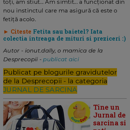
toți, am stiut... Am simtit... a funcționat din
nou instinctul care ma asigură că este o
fetiță acolo.
► Citeste
Fetita sau baietel? Iata
colectia intreaga de mituri si preziceri :)
Autor - ionut.dally, o mamica de la
Desprecopii -
publicat aici
Publicat pe blogurile gravidutelor
de la Desprecopii - la categoria
JURNAL DE SARCINA
Tine un
Jurnal de
sarcina si