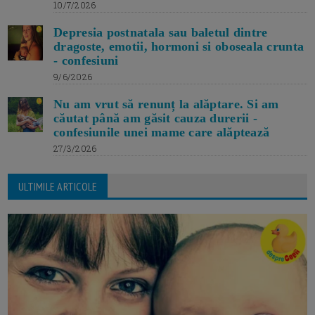
10/7/2026
Depresia postnatala sau baletul dintre
dragoste, emotii, hormoni si oboseala crunta
- confesiuni
9/6/2026
Nu am vrut să renunț la alăptare. Si am
căutat până am găsit cauza durerii -
confesiunile unei mame care alăptează
27/3/2026
ULTIMILE ARTICOLE