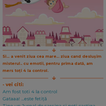
Si... a venit ziua cea mare... ziua cand deslușim
misterul.. cu emotii, pentru prima dată, am
mers toți 4 la control.
- vei citi:
Am fost toti 4 la control
Gataaa! ...este fetiță
Tine un Jurnal de sarcina si poti castiga