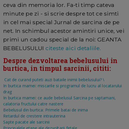
ceva din memoria lor. Fa-ti timp cateva
minute pe zi - si scrie despre tot ce simti
in cel mai special Jurnal de sarcina de pe
net. In schimbul acestor amintiri unice, vei
primi un cadou special de la noi: GEANTA
BEBELUSULUI
citeste aici detaliile.
Despre dezvoltarea bebelusului in
burtica, in timpul sarcinii, cititi:
Cat de curand puteti auzi bataile inimii bebelusului?
\
In burtica mamei: miscarile si programul de lucru al locatarului
drag
In burtica mamei: ce aude bebelusul
Sarcina pe saptamani,
calatoria fructului catre nastere
Bebelusul din burtica: Primele batai de inima
Retardul de crestere intrauterina
Sapte pacate ale sarcinii
Principalele etape ale dezvoltarii fetale