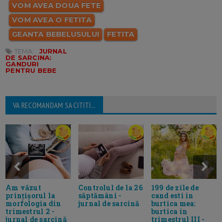
VOM AVEA DOUA FETE
VOM AVEA O FETITA
GEANTA BEBELUSULUI
FETITA
TEMA:
JURNAL
DE SARCINA:
GANDURI
PENTRU BEBE
VA RECOMANDAM SA CITITI...
Am văzut
Controlul de la 26
199 de zile de
prințișorul la
săptămâni -
cand esti in
morfologia din
jurnal de sarcină
burtica mea:
trimestrul 2 -
burtica in
jurnal de sarcină
trimestrul III -