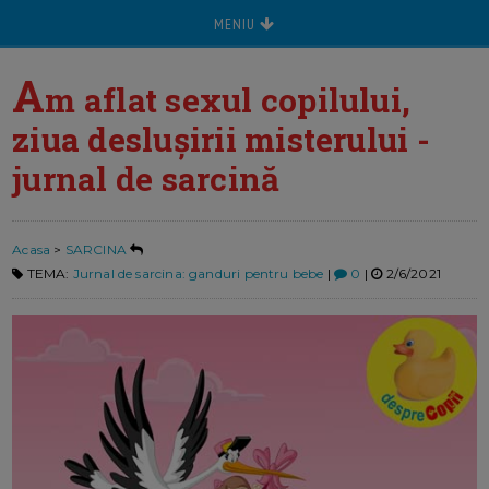
MENIU
A
m aflat sexul copilului,
ziua deslușirii misterului -
jurnal de sarcină
Acasa
>
SARCINA
TEMA:
Jurnal de sarcina: ganduri pentru bebe
|
0
|
2/6/2021