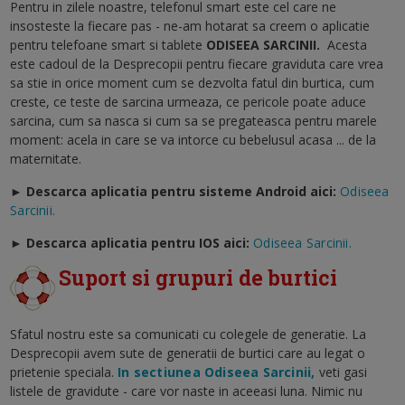
Pentru in zilele noastre, telefonul smart este cel care ne
insosteste la fiecare pas - ne-am hotarat sa creem o aplicatie
pentru telefoane smart si tablete
ODISEEA SARCINII
.
Acesta
este cadoul de la Desprecopii pentru fiecare graviduta care vrea
sa stie in orice moment cum se dezvolta fatul din burtica, cum
creste, ce teste de sarcina urmeaza, ce pericole poate aduce
sarcina, cum sa nasca si cum sa se pregateasca pentru marele
moment: acela in care se va intorce cu bebelusul acasa ... de la
maternitate.
► Descarca aplicatia pentru sisteme Android aici:
Odiseea
Sarcinii.
►
Descarca aplicatia pentru IOS aici:
Odiseea Sarcinii.
Suport si grupuri de burtici
Sfatul nostru este sa comunicati cu colegele de generatie. La
Desprecopii avem sute de generatii de burtici care au legat o
prietenie speciala.
In sectiunea Odiseea Sarcinii,
veti gasi
listele de gravidute - care vor naste in aceeasi luna. Nimic nu