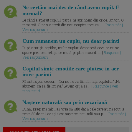
Ne certăm mai des de când avem copil. E
normal?
De când a apărut copilul, parcă ne aprindem din orice. Un ton. O
remarcă. Cine s-a trezit din nou noaptea trecuta.... |
Raspunde |
Vezi raspunsuri
Cum ramanem un cuplu, nu doar parinti
După apariția copiilor, multe cupluri descoperă ceva ce nu se
spune prea des: relația se mută pe plan secund. ... |
Raspunde |
Vezi raspunsuri
Copilul simte emotiile care plutesc in aer
intre parinti
Părinții spun deseori: „Noi nu ne certăm în fața copilului.” „Ne
abținem, ca să fie liniște.” „Avem grijă să... |
Raspunde | Vezi
raspunsuri
Naștere naturală sau prin cezariană
Bună, Dragi mămici, aș vrea să știu dacă cele care au născut la
peste 38 de ani, ce ați ales: nașterea naturală sau p... |
Raspunde |
Vezi raspunsuri