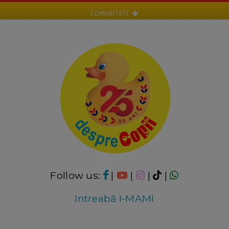
COMUNITATE
Follow us:
|
|
|
|
Intreabă I-MAMI