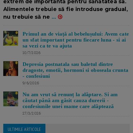
extrem de importantă pentru sănătatea sa.
Alimentele trebuie să fie introduse gradual,
nu trebuie să ne
...
Primul an de viață al bebelușului: Avem cate
un sfat important pentru fiecare luna - si ai
sa vezi ca te va ajuta
10/7/2026
Depresia postnatala sau baletul dintre
dragoste, emotii, hormoni si oboseala crunta
- confesiuni
9/6/2026
Nu am vrut să renunț la alăptare. Si am
căutat până am găsit cauza durerii -
confesiunile unei mame care alăptează
27/3/2026
ULTIMILE ARTICOLE