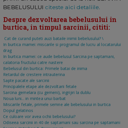
BEBELUSULUI
citeste aici detaliile.
Despre dezvoltarea bebelusului in
burtica, in timpul sarcinii, cititi:
Cat de curand puteti auzi bataile inimii bebelusului?
\
In burtica mamei: miscarile si programul de lucru al locatarului
drag
In burtica mamei: ce aude bebelusul
Sarcina pe saptamani,
calatoria fructului catre nastere
Bebelusul din burtica: Primele batai de inima
Retardul de crestere intrauterina
Sapte pacate ale sarcinii
Principalele etape ale dezvoltarii fetale
Sarcina gemelara (cu gemeni), ingrijiri la dublu
Noua luni... in mintea unui barbat
Miscarile fetale, primele semne ale bebelusului in burtica
Dopul gelatinos
Ce culoare vor avea ochii bebelusului?
Odiseea sarcinii in 40 de saptamani sau sarcina pe saptamani