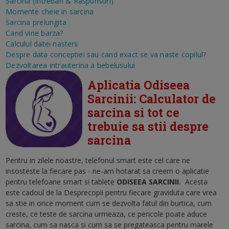
Sarcina (Intrebari & Raspunsuri)
Momente cheie in sarcina
Sarcina prelungita
Cand vine barza?
Calculul datei nasterii
Despre data conceptiei sau cand exact se va naste copilul?
Dezvoltarea intrauterina a bebelusului
Aplicatia Odiseea
Sarcinii: Calculator de
sarcina si tot ce
trebuie sa stii despre
sarcina
Pentru in zilele noastre, telefonul smart este cel care ne
insosteste la fiecare pas - ne-am hotarat sa creem o aplicatie
pentru telefoane smart si tablete
ODISEEA SARCINII
.
Acesta
este cadoul de la Desprecopii pentru fiecare graviduta care vrea
sa stie in orice moment cum se dezvolta fatul din burtica, cum
creste, ce teste de sarcina urmeaza, ce pericole poate aduce
sarcina, cum sa nasca si cum sa se pregateasca pentru marele