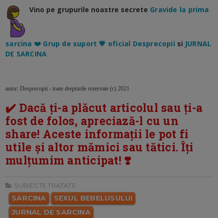
Vino pe grupurile noastre secrete
Gravide la prima
sarcina ❤️ Grup de suport 💗 oficial Desprecopii
si
JURNAL
DE SARCINA
autor: Desprecopii - toate drepturile rezervate (c) 2021
✔️ Dacă ți-a plăcut articolul sau ți-a
fost de folos, apreciază-l cu un
share! Aceste informații le pot fi
utile și altor mămici sau tătici. Îți
mulțumim anticipat! ❣️
SUBIECTE TRATATE:
SARCINA
SEXUL BEBELUSULUI
JURNAL DE SARCINA