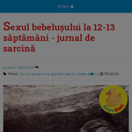
MENIU
S
exul bebelușului la 12-13
săptămâni - jurnal de
sarcină
Acasa
>
SARCINA
TEMA:
Jurnal de sarcina: ganduri pentru bebe
|
0
|
7/9/2021