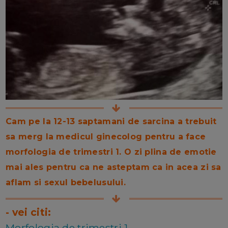
Cam pe la 12-13 saptamani de sarcina a trebuit
sa merg la medicul ginecolog pentru a face
morfologia de trimestri 1. O zi plina de emotie
mai ales pentru ca ne asteptam ca in acea zi sa
aflam si sexul bebelusului.
- vei citi:
Morfologia de trimestri 1