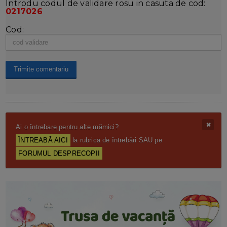
Introdu codul de validare rosu in casuta de cod:
0217026
Cod:
Ai o întrebare pentru alte mămici?
ÎNTREABĂ AICI
la rubrica de întrebări SAU pe
FORUMUL DESPRECOPII