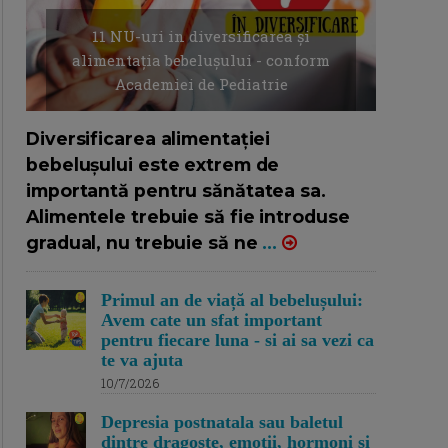
11 NU-uri in diversificarea și
alimentația bebelușului - conform
Academiei de Pediatrie
16/7/2026
AUTOR: EDITOR DC.
Diversificarea alimentației
bebelușului este extrem de
importantă pentru sănătatea sa.
Alimentele trebuie să fie introduse
gradual, nu trebuie să ne
...
Primul an de viață al bebelușului:
Avem cate un sfat important
pentru fiecare luna - si ai sa vezi ca
te va ajuta
10/7/2026
Depresia postnatala sau baletul
dintre dragoste, emotii, hormoni si