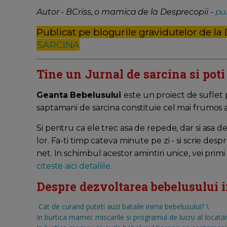
Autor - BCriss, o mamica de la Desprecopii -
pub
Publicat pe blogurile gravidutelor de la
SARCINA
Tine un Jurnal de sarcina si pot
Geanta Bebelusului
este un proiect de suflet
saptamani de sarcina constituie cel mai frumos 
Si pentru ca ele trec asa de repede, dar si asa d
lor. Fa-ti timp cateva minute pe zi - si scrie desp
net. In schimbul acestor amintiri unice, vei p
citeste aici detaliile.
Despre dezvoltarea bebelusului in 
Cat de curand puteti auzi bataile inimii bebelusului?
\
In burtica mamei: miscarile si programul de lucru al locatar