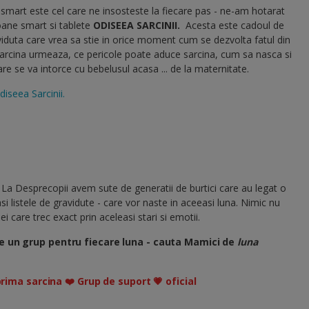
l smart este cel care ne insosteste la fiecare pas - ne-am hotarat
oane smart si tablete
ODISEEA SARCINII
.
Acesta este cadoul de
viduta care vrea sa stie in orice moment cum se dezvolta fatul din
sarcina urmeaza, ce pericole poate aduce sarcina, cum sa nasca si
 se va intorce cu bebelusul acasa ... de la maternitate.
diseea Sarcinii.
 La Desprecopii avem sute de generatii de burtici care au legat o
si listele de gravidute - care vor naste in aceeasi luna. Nimic nu
i care trec exact prin aceleasi stari si emotii.
e un grup pentru fiecare luna - cauta Mamici de
luna
prima sarcina ❤️ Grup de suport 💗 oficial