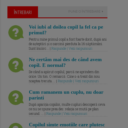
ÎNTREBARI
PUNE O ÎNTREBARE
Voi iubi al doilea copil la fel ca pe
primul?
Pentru mine primul copil a fost foarte dorit, după ani
de așteptări și o sarcină pierduta la 16 săptămâni.
Sunt însărc... |
Raspunde | Vezi raspunsuri
Ne certăm mai des de când avem
copil. E normal?
De când a apărut copilul, parcă ne aprindem din
orice. Un ton. O remarcă. Cine s-a trezit din nou
noaptea trecuta.... |
Raspunde | Vezi raspunsuri
Cum ramanem un cuplu, nu doar
parinti
După apariția copiilor, multe cupluri descoperă ceva
ce nu se spune prea des: relația se mută pe plan
secund. ... |
Raspunde | Vezi raspunsuri
Copilul simte emotiile care plutesc