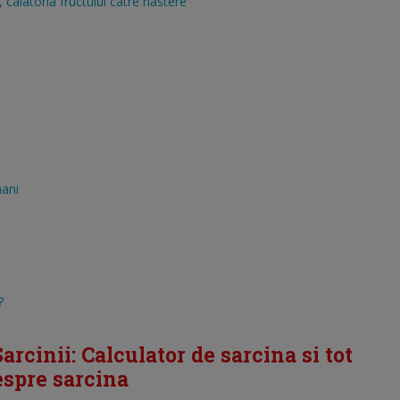
calatoria fructului catre nastere
mani
?
arcinii: Calculator de sarcina si tot
despre sarcina