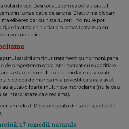
a batai de cap. Desi tot auzisem ca pe la sfarsitul
 cam prin luna a patra de sarcina. Efectiv ma blocam
ma eliberez dar cu niste dureri... nici nu le pot
o zi, de la atata chin chiar am ramas toata ziua cu
cina pusa in pericol.
roclisme
ceputul sarcinii am tinut tratament cu hormoni, pana
le de progesteron seara. Am incercat cu supozitiare
tam sa stau prea mult cu ele, imi dadeau senzatii
r-o zi o colega de munca mi-a povestit ca si ea a avut
i au ajutat-o foarte mult niste microclisme (nu le dau
 se interpreteze ca o reclama).
i ieri am folosit. Deci constipatia din sarcina, cel putin
.
arcină: 17 remedii naturale