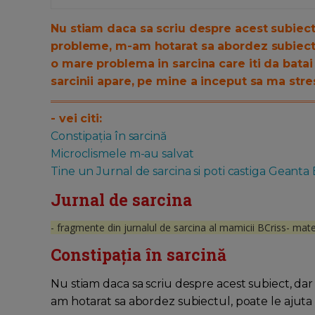
Nu stiam daca sa scriu despre acest subiect,
probleme, m-am hotarat sa abordez subiectul,
o mare problema in sarcina care iti da batai 
sarcinii apare, pe mine a inceput sa ma stre
- vei citi:
Constipația în sarcină
Microclismele m-au salvat
Tine un Jurnal de sarcina si poti castiga Geanta
Jurnal de sarcina
- fragmente din jurnalul de sarcina al mamicii BCriss- mate
Constipația în sarcină
Nu stiam daca sa scriu despre acest subiect, dar
am hotarat sa abordez subiectul, poate le ajuta s