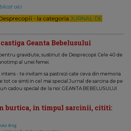
licat aici
 Desprecopii - la categoria
JURNAL DE
i castiga Geanta Bebelusului
 pentru gravidute, sustinut de Desprecopii. Cele 40 de
anotimp al unei femei.
e intens - te invitam sa pastrezi cate ceva din memoria
re tot ce simti in cel mai special Jurnal de sarcina de pe
rimi un cadou special de la noi: GEANTA BEBELUSULUI
burtica, in timpul sarcinii, cititi:
ului drag