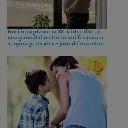
Nori in saptamana 33. Viitorul tata
m-a parasit dar stiu ca voi fi o mama
singura puternica - jurnal de sarcina