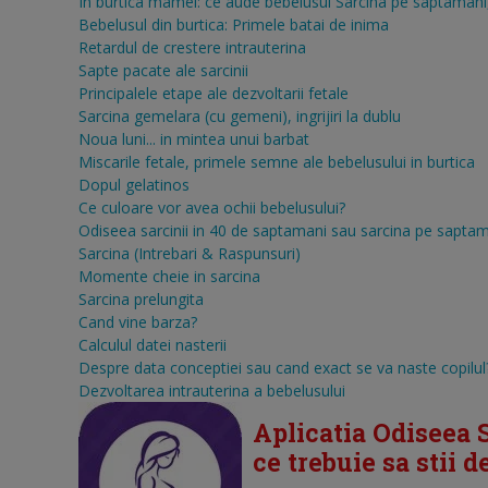
In burtica mamei: ce aude bebelusul
Sarcina pe saptamani, 
Bebelusul din burtica: Primele batai de inima
Retardul de crestere intrauterina
Sapte pacate ale sarcinii
Principalele etape ale dezvoltarii fetale
Sarcina gemelara (cu gemeni), ingrijiri la dublu
Noua luni... in mintea unui barbat
Miscarile fetale, primele semne ale bebelusului in burtica
Dopul gelatinos
Ce culoare vor avea ochii bebelusului?
Odiseea sarcinii in 40 de saptamani sau sarcina pe sapta
Sarcina (Intrebari & Raspunsuri)
Momente cheie in sarcina
Sarcina prelungita
Cand vine barza?
Calculul datei nasterii
Despre data conceptiei sau cand exact se va naste copilul
Dezvoltarea intrauterina a bebelusului
Aplicatia Odiseea S
ce trebuie sa stii 