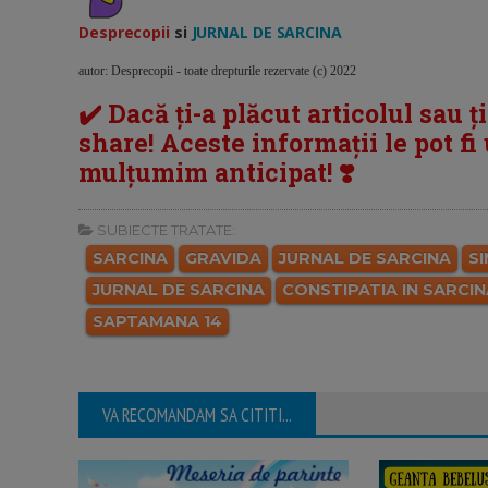
Desprecopii
si
JURNAL DE SARCINA
autor: Desprecopii - toate drepturile rezervate (c) 2022
✔️ Dacă ți-a plăcut articolul sau ț
share! Aceste informații le pot fi u
mulțumim anticipat! ❣️
SUBIECTE TRATATE:
SARCINA
GRAVIDA
JURNAL DE SARCINA
S
JURNAL DE SARCINA
CONSTIPATIA IN SARCIN
SAPTAMANA 14
VA RECOMANDAM SA CITITI...