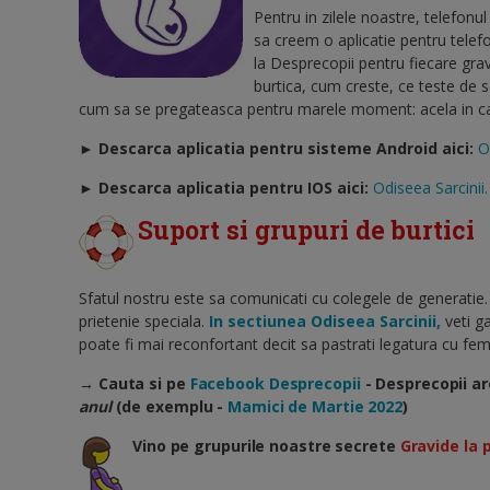
Pentru in zilele noastre, telefonu
sa creem o aplicatie pentru telef
la Desprecopii pentru fiecare gra
burtica, cum creste, ce teste de 
cum sa se pregateasca pentru marele moment: acela in care
► Descarca aplicatia pentru sisteme Android aici:
O
►
Descarca aplicatia pentru IOS aici:
Odiseea Sarcinii.
Suport si grupuri de burtici
Sfatul nostru este sa comunicati cu colegele de generatie.
prietenie speciala.
In sectiunea Odiseea Sarcinii,
veti ga
poate fi mai reconfortant decit sa pastrati legatura cu feme
→ Cauta si pe
Facebook Desprecopii
- Desprecopii ar
anul
(de exemplu -
Mamici de Martie 2022
)
Vino pe grupurile noastre secrete
Gravide la 