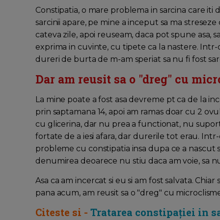
Constipatia, o mare problema in sarcina care iti d
sarcinii apare, pe mine a inceput sa ma streseze
cateva zile, apoi reuseam, daca pot spune asa, sa 
exprima in cuvinte, cu tipete ca la nastere. Intr-
dureri de burta de m-am speriat sa nu fi fost sar
Dar am reusit sa o "dreg" cu mic
La mine poate a fost asa devreme pt ca de la in
prin saptamana 14, apoi am ramas doar cu 2 ovu
cu glicerina, dar nu prea a functionat, nu supor
fortate de a iesi afara, dar durerile tot erau. Int
probleme cu constipatia insa dupa ce a nascut s
denumirea deoarece nu stiu daca am voie, sa nu
Asa ca am incercat si eu si am fost salvata. Chiar s
pana acum, am reusit sa o "dreg" cu microclisme
Citeste si -
Tratarea constipației in s