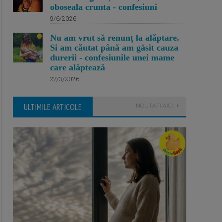
oboseala crunta - confesiuni
9/6/2026
Nu am vrut să renunț la alăptare.
Si am căutat până am găsit cauza
durerii - confesiunile unei mame
care alăptează
27/3/2026
ULTIMILE ARTICOLE
NOUTATI AICI