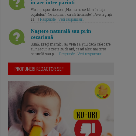
in aer intre parinti
Părinții spun deseori: „Noi nu ne certăm în fața
copilului.” „Ne abținem, ca să fie liniște.” „Avem grijă
să... |
Raspunde | Vezi raspunsuri
Naștere naturală sau prin
cezariană
Bună, Dragi mămici, aș vrea să știu dacă cele care
au născut la peste 38 de ani, ce ați ales: nașterea
naturală sau p... |
Raspunde | Vezi raspunsuri
PROPUNERI REDACTOR SEF