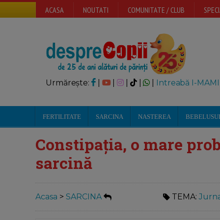
ACASA
NOUTATI
COMUNITATE / CLUB
SPECI
Urmărește:
|
|
|
|
|
Intreabă I-MAMI
FERTILITATE
SARCINA
NASTEREA
BEBELUSU
Constipația, o mare prob
sarcină
Acasa
>
SARCINA
TEMA:
Jurna