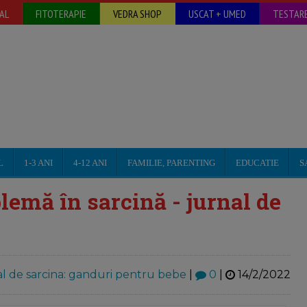
AL
FITOTERAPIE
VEDRA SHOP
USCAT + UMED
TESTARE
L
1-3 ANI
4-12 ANI
FAMILIE, PARENTING
EDUCATIE
S
lemă în sarcină - jurnal de
l de sarcina: ganduri pentru bebe
|
0
|
14/2/2022