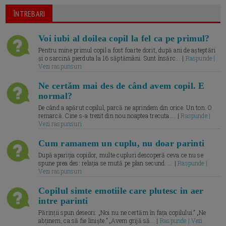
ÎNTREBARI
Voi iubi al doilea copil la fel ca pe primul?
Pentru mine primul copil a fost foarte dorit, după ani de așteptări
și o sarcină pierduta la 16 săptămâni. Sunt însărc... |
Raspunde |
Vezi raspunsuri
Ne certăm mai des de când avem copil. E
normal?
De când a apărut copilul, parcă ne aprindem din orice. Un ton. O
remarcă. Cine s-a trezit din nou noaptea trecuta.... |
Raspunde |
Vezi raspunsuri
Cum ramanem un cuplu, nu doar parinti
După apariția copiilor, multe cupluri descoperă ceva ce nu se
spune prea des: relația se mută pe plan secund. ... |
Raspunde |
Vezi raspunsuri
Copilul simte emotiile care plutesc in aer
intre parinti
Părinții spun deseori: „Noi nu ne certăm în fața copilului.” „Ne
abținem, ca să fie liniște.” „Avem grijă să... |
Raspunde | Vezi