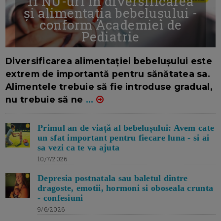
11 NU-uri in diversificarea
și alimentația bebelușului -
conform Academiei de
Pediatrie
16/7/2026
AUTOR: EDITOR DC.
Diversificarea alimentației bebelușului este
extrem de importantă pentru sănătatea sa.
Alimentele trebuie să fie introduse gradual,
nu trebuie să ne
...
Primul an de viață al bebelușului: Avem cate
un sfat important pentru fiecare luna - si ai
sa vezi ca te va ajuta
10/7/2026
Depresia postnatala sau baletul dintre
dragoste, emotii, hormoni si oboseala crunta
- confesiuni
9/6/2026