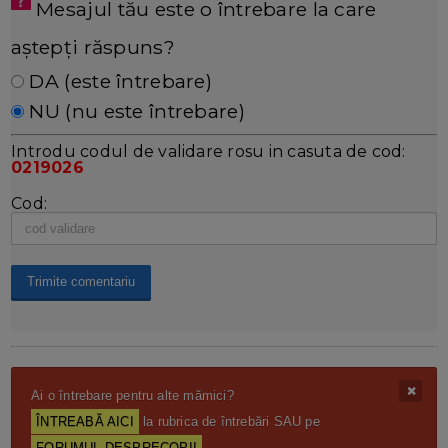
Mesajul tău este o întrebare la care
aștepți răspuns?
DA (este întrebare)
NU (nu este întrebare)
Introdu codul de validare rosu in casuta de cod:
0219026
Cod:
Ai o întrebare pentru alte mămici?
ÎNTREABĂ AICI
la rubrica de întrebări SAU pe
FORUMUL DESPRECOPII