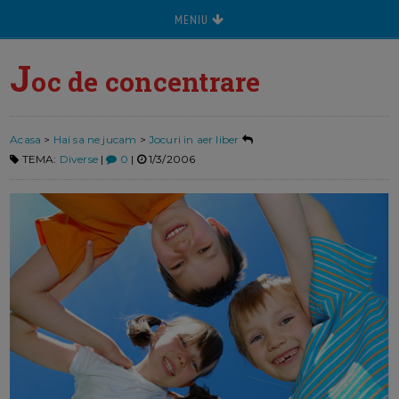
MENIU
J
oc de concentrare
Acasa
>
Hai sa ne jucam
>
Jocuri in aer liber
TEMA:
Diverse
|
0
|
1/3/2006