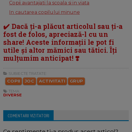
Copii avantajati la scoala si in viata
In cautarea copilului minune
✔️ Dacă ți-a plăcut articolul sau ți-a
fost de folos, apreciază-l cu un
share! Aceste informații le pot fi
utile și altor mămici sau tătici. Îți
mulțumim anticipat! ❣️
SUBIECTE TRATATE:
COPII
JOC
ACTIVITATI
GRUP
TEMA:
DIVERSE
COMENTARII VIZITATORI
Ce sentimente ti-a produs acest articol?