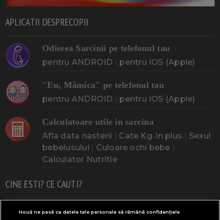
APLICATII DESPRECOPII
Odiseea Sarcinii pe telefonul tau
pentru ANDROID
|
pentru IOS (Apple)
"Eu, Mămica" pe telefonul tau
pentru ANDROID
|
pentru IOS (Apple)
Calculatoare utile in sarcina
Afla data nasterii
|
Cate Kg. in plus
|
Sexul
bebelusului
|
Culoare ochi bebe
|
Calculator Nutritie
CINE ESTI? CE CAUTI?
Doresc un copil
Adoptia
Probleme cu sarcina
Nouă ne pasă ca datele tale personale să rămână confidențiale