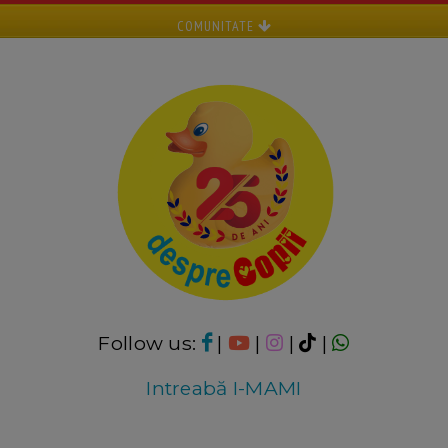
COMUNITATE
Follow us:
|
|
|
|
Intreabă I-MAMI