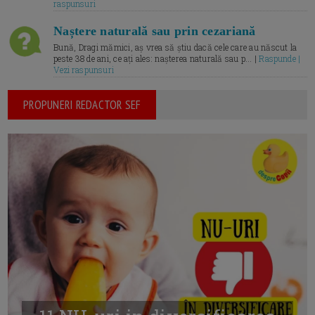
raspunsuri
Naștere naturală sau prin cezariană
Bună, Dragi mămici, aș vrea să știu dacă cele care au născut la
peste 38 de ani, ce ați ales: nașterea naturală sau p... |
Raspunde |
Vezi raspunsuri
PROPUNERI REDACTOR SEF