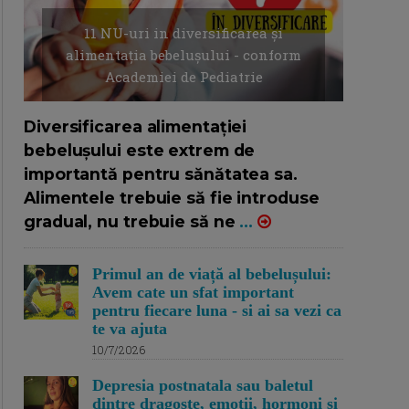
11 NU-uri in diversificarea și
alimentația bebelușului - conform
Academiei de Pediatrie
16/7/2026
AUTOR: EDITOR DC.
Diversificarea alimentației
bebelușului este extrem de
importantă pentru sănătatea sa.
Alimentele trebuie să fie introduse
gradual, nu trebuie să ne
...
Primul an de viață al bebelușului:
Avem cate un sfat important
pentru fiecare luna - si ai sa vezi ca
te va ajuta
10/7/2026
Depresia postnatala sau baletul
dintre dragoste, emotii, hormoni si