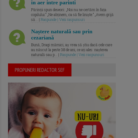
in aer intre parinti
Părinții spun deseori: „Noi nu ne certăm în fața
copilului.” „Ne abținem, ca să fie liniște.” „Avem grijă
să... |
Raspunde | Vezi raspunsuri
Naștere naturală sau prin
cezariană
Bună, Dragi mămici, aș vrea să știu dacă cele care
au născut la peste 38 de ani, ce ați ales: nașterea
naturală sau p... |
Raspunde | Vezi raspunsuri
PROPUNERI REDACTOR SEF