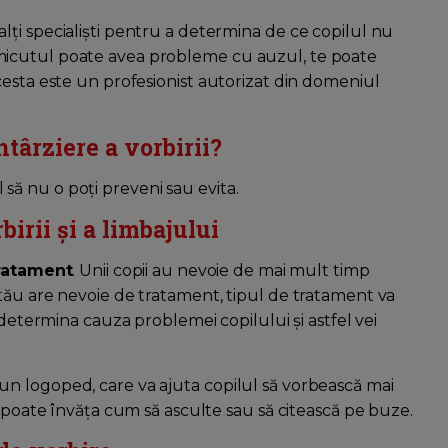
ți specialiști pentru a determina de ce copilul nu
micutul poate avea probleme cu auzul, te poate
cesta este un profesionist autorizat din domeniul
ntârziere a vorbirii?
il să nu o poți preveni sau evita.
irii și a limbajului
tratament
. Unii copii au nevoie de mai mult timp
tău are nevoie de tratament, tipul de tratament va
 determina cauza problemei copilului și astfel vei
n logoped, care va ajuta copilul să vorbească mai
l poate învăța cum să asculte sau să citească pe buze.