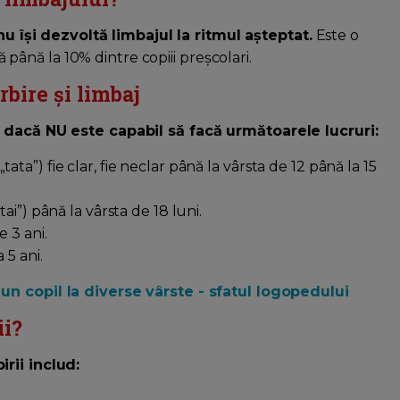
nu își dezvoltă limbajul la ritmul așteptat.
Este o
ână la 10% dintre copiii preșcolari.
bire și limbaj
i dacă NU este capabil să facă următoarele lucruri:
a”) fie clar, fie neclar până la vârsta de 12 până la 15
ai”) până la vârsta de 18 luni.
 3 ani.
 5 ani.
 un copil la diverse vârste - sfatul logopedului
ii?
rii includ: