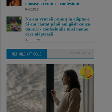
oboseala crunta - confesiuni
9/6/2026
Nu am vrut să renunț la alăptare.
Si am căutat până am găsit cauza
durerii - confesiunile unei mame
care alăptează
27/3/2026
ULTIMILE ARTICOLE
NOUTATI AICI