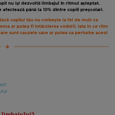
pil nu își dezvoltă limbajul in ritmul așteptat.
fectează până la 10% dintre copiii preșcolari.
dacă copilul tău nu vorbește la fel de mult ca
ma ar putea fi întârzierea vorbirii. Iata in ce ritm
i care sunt cauzele care ar putea sa perturbe acest
rii?
ului
a limbajului?