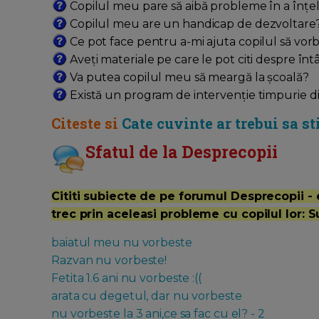
Copilul meu pare să aibă probleme în a înțele
Copilul meu are un handicap de dezvoltare
Ce pot face pentru a-mi ajuta copilul să vor
Aveți materiale pe care le pot citi despre întâ
Va putea copilul meu să meargă la școală?
Există un program de intervenție timpurie dis
Citeste si
Cate cuvinte ar trebui sa sti
Sfatul de la Desprecopii
Cititi subiecte de pe forumul Desprecopii - e
trec prin aceleasi probleme cu copilul lor: 
baiatul meu nu vorbeste
Razvan nu vorbeste!
Fetita 1.6 ani nu vorbeste :((
arata cu degetul, dar nu vorbeste
nu vorbeste la 3 ani,ce sa fac cu el? - 2