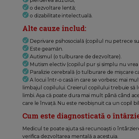
pierderea auzului;
o dezvoltare lentă;
o dizabilitate intelectuală.
Alte cauze includ:
Deprivare psihosocială (copilul nu petrece suf
Este geamăn.
Autismul (o tulburare de dezvoltare).
Mutism electiv (copilul pur și simplu nu vrea
Paralizie cerebrală (o tulburare de mișcare ca
A locui într-o casă in care se vorbesc mai mult
limbajul copilului. Creierul copilului trebuie să
limbi. Așa că poate dura mai mult până când ace
care le învață. Nu este neobișnuit ca un copil b
Cum este diagnosticată o întârzie
Medicul te poate ajuta să recunoaști o întârzier
verifica dezvoltarea mentală a acestuia.