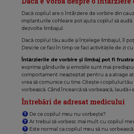
Dacă e vorba despre o întârziere d
Dacă copilul are o întârziere de vorbire din cau
implanturile cohleare pot ajuta copilul să audă. 
dezvolte limbajul.
Dacă copilul tău aude și înțelege limbajul, îl po
Descrie ce faci în timp ce faci activitățile de zi 
Întârzierile de vorbire și limbaj pot fi frustr
exprima gândurile și emoțiile sunt mai predispuș
comportament neașteptat pentru a a atrage atenț
vrea să comunice cu tine. Citește-i copilului tău 
vorbească. Când încearcă să vorbească, laudă-i e
Întrebări de adresat medicului
De ce copilul meu nu vorbește?
Ar trebui să vorbesc mai mult cu copilul me
Este normal ca copilul meu să nu vorbească