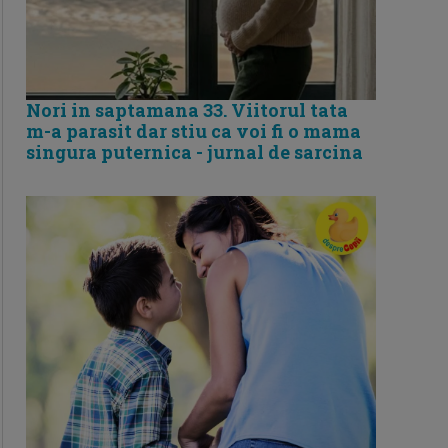
Nori in saptamana 33. Viitorul tata
m-a parasit dar stiu ca voi fi o mama
singura puternica - jurnal de sarcina