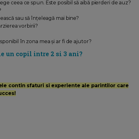
ge ceea ce spun. Este posibil să aibă pierderi de auz?
?
bească sau să înțeleagă mai bine?
rzierea vorbirii?
ponibil în zona mea și ar fi de ajutor?
e un copil intre 2 si 3 ani?
le contin sfaturi si experiente ale parintilor care
Succes!