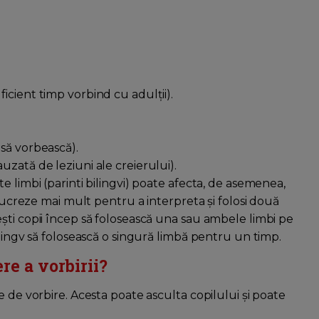
icient timp vorbind cu adulții).
 să vorbească).
uzată de leziuni ale creierului).
e limbi (parinti bilingvi) poate afecta, de asemenea,
 lucreze mai mult pentru a interpreta și folosi două
ști copii încep să folosească una sau ambele limbi pe
ilingv să folosească o singură limbă pentru un timp.
re a vorbirii?
e de vorbire. Acesta poate asculta copilului și poate