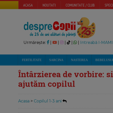
ACASA
NOUTATI
COMUNITATE / CLUB
SPECI
Urmărește:
|
|
|
|
|
Intreabă I-MAMI
FERTILITATE
SARCINA
NASTEREA
BEBELUSU
Întârzierea de vorbire:
ajutăm copilul
Acasa
>
Copilul 1-3 ani