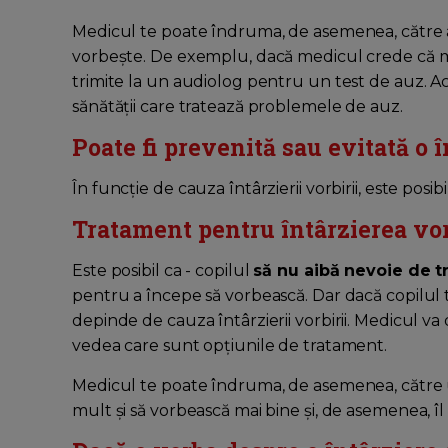
Medicul te poate îndruma, de asemenea, către al
vorbește. De exemplu, dacă medicul crede că 
trimite la un audiolog pentru un test de auz. A
sănătății care tratează problemele de auz.
Poate fi prevenită sau evitată o î
În funcție de cauza întârzierii vorbirii, este posib
Tratament pentru întârzierea vorb
Este posibil ca - copilul
să nu aibă nevoie de 
pentru a începe să vorbească. Dar dacă copilul 
depinde de cauza întârzierii vorbirii. Medicul va
vedea care sunt opțiunile de tratament.
Medicul te poate îndruma, de asemenea, către u
mult și să vorbească mai bine și, de asemenea, î