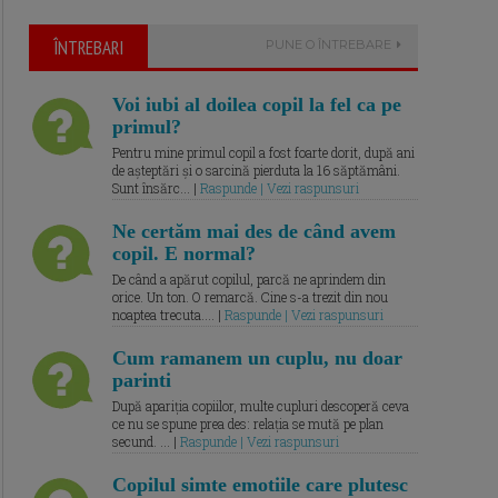
ÎNTREBARI
PUNE O ÎNTREBARE
Voi iubi al doilea copil la fel ca pe
primul?
Pentru mine primul copil a fost foarte dorit, după ani
de așteptări și o sarcină pierduta la 16 săptămâni.
Sunt însărc... |
Raspunde | Vezi raspunsuri
Ne certăm mai des de când avem
copil. E normal?
De când a apărut copilul, parcă ne aprindem din
orice. Un ton. O remarcă. Cine s-a trezit din nou
noaptea trecuta.... |
Raspunde | Vezi raspunsuri
Cum ramanem un cuplu, nu doar
parinti
După apariția copiilor, multe cupluri descoperă ceva
ce nu se spune prea des: relația se mută pe plan
secund. ... |
Raspunde | Vezi raspunsuri
Copilul simte emotiile care plutesc