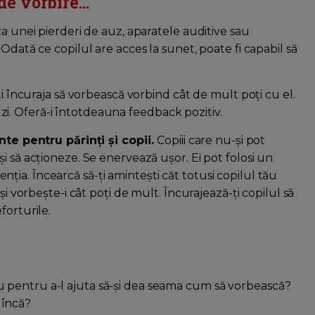
e vorbire...
za unei pierderi de auz, aparatele auditive sau
Odată ce copilul are acces la sunet, poate fi capabil să
ți încuraja să vorbească vorbind cât de mult poți cu el.
cu zi. Oferă-i întotdeauna feedback pozitiv.
ante pentru părinți și copii.
Copiii care nu-și pot
i să acționeze. Se enervează ușor. Ei pot folosi un
ia. Încearcă să-ți amintești căt totusi copilul tău
și vorbește-i cât poți de mult. Încurajează-ți copilul să
forturile.
u pentru a-l ajuta să-și dea seama cum să vorbească?
 încă?