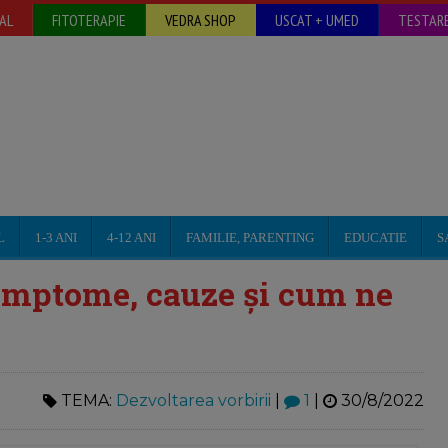
AL
FITOTERAPIE
VEDRA SHOP
USCAT + UMED
TESTARE
L
1-3 ANI
4-12 ANI
FAMILIE, PARENTING
EDUCATIE
S
 simptome, cauze și cum ne
TEMA:
Dezvoltarea vorbirii
|
1
|
30/8/2022