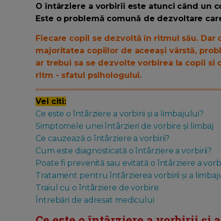
O întârziere a vorbirii este atunci când un co
Este o problemă comună de dezvoltare care a
Fiecare copil se dezvoltă în ritmul său. Dar 
majoritatea copiilor de aceeași vârstă, proble
ar trebui sa se dezvolte vorbirea la copii s
ritm - sfatul psihologului.
Vei citi:
Ce este o întârziere a vorbirii și a limbajului?
Simptomele unei întârzieri de vorbire și limbaj
Ce cauzează o întârziere a vorbirii?
Cum este diagnosticată o întârziere a vorbirii?
Poate fi prevenită sau evitată o întârziere a vorbi
Tratament pentru întârzierea vorbirii și a limbaj
Traiul cu o întârziere de vorbire
Întrebări de adresat medicului
Ce este o întârziere a vorbirii și 