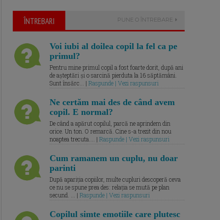
ÎNTREBARI
PUNE O ÎNTREBARE
Voi iubi al doilea copil la fel ca pe
primul?
Pentru mine primul copil a fost foarte dorit, după ani
de așteptări și o sarcină pierduta la 16 săptămâni.
Sunt însărc... |
Raspunde | Vezi raspunsuri
Ne certăm mai des de când avem
copil. E normal?
De când a apărut copilul, parcă ne aprindem din
orice. Un ton. O remarcă. Cine s-a trezit din nou
noaptea trecuta.... |
Raspunde | Vezi raspunsuri
Cum ramanem un cuplu, nu doar
parinti
După apariția copiilor, multe cupluri descoperă ceva
ce nu se spune prea des: relația se mută pe plan
secund. ... |
Raspunde | Vezi raspunsuri
Copilul simte emotiile care plutesc