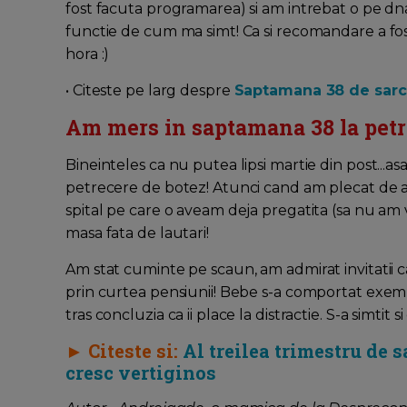
fost facuta programarea) si am intrebat o pe dna
functie de cum ma simt! Ca si recomandare a fost
hora :)
• Citeste pe larg despre
Saptamana 38 de sarci
Am mers in saptamana 38 la pet
Bineinteles ca nu putea lipsi martie din post...a
petrecere de botez! Atunci cand am plecat de 
spital pe care o aveam deja pregatita (sa nu am 
masa fata de lautari!
Am stat cuminte pe scaun, am admirat invitatii c
prin curtea pensiunii! Bebe s-a comportat exemplar
tras concluzia ca ii place la distractie. S-a simtit 
► Citeste si:
Al treilea trimestru de 
cresc vertiginos