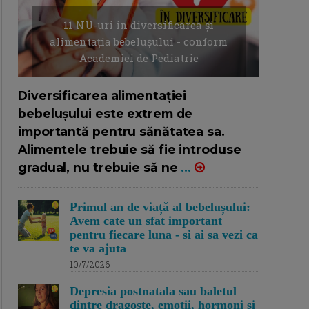
11 NU-uri in diversificarea și
alimentația bebelușului - conform
Academiei de Pediatrie
16/7/2026
AUTOR: EDITOR DC.
Diversificarea alimentației
bebelușului este extrem de
importantă pentru sănătatea sa.
Alimentele trebuie să fie introduse
gradual, nu trebuie să ne
...
Primul an de viață al bebelușului:
Avem cate un sfat important
pentru fiecare luna - si ai sa vezi ca
te va ajuta
10/7/2026
Depresia postnatala sau baletul
dintre dragoste, emotii, hormoni si