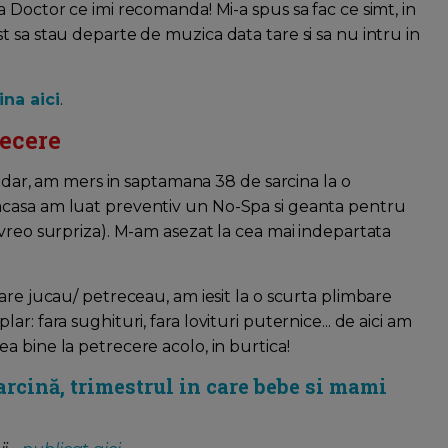
 Doctor ce imi recomanda! Mi-a spus sa fac ce simt, in
 sa stau departe de muzica data tare si sa nu intru in
na aici
.
recere
sadar, am mers in saptamana 38 de sarcina la o
acasa am luat preventiv un No-Spa si geanta pentru
vreo surpriza). M-am asezat la cea mai indepartata
are jucau/ petreceau, am iesit la o scurta plimbare
: fara sughituri, fara lovituri puternice... de aici am
si ea bine la petrecere acolo, in burtica!
sarcină, trimestrul in care bebe si mami