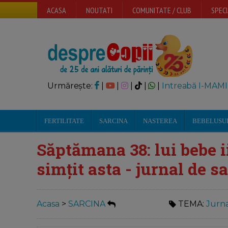
ACASA
NOUTATI
COMUNITATE / CLUB
SPECI
Urmărește:
|
|
|
|
|
Intreabă I-MAMI
FERTILITATE
SARCINA
NASTEREA
BEBELUSU
Săptămana 38: lui bebe ii
simțit asta - jurnal de s
Acasa
>
SARCINA
TEMA:
Jurna