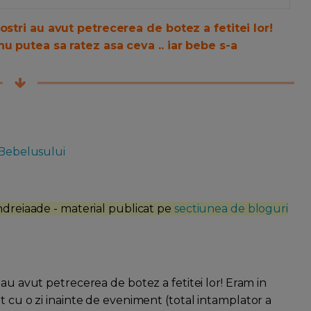
ostri au avut petrecerea de botez a fetitei lor!
u putea sa ratez asa ceva .. iar bebe s-a
 Bebelusului
Andreiaade - material publicat pe
sectiunea de bloguri
ri au avut petrecerea de botez a fetitei lor! Eram in
t cu o zi inainte de eveniment (total intamplator a