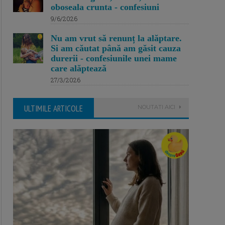
oboseala crunta - confesiuni
9/6/2026
Nu am vrut să renunț la alăptare.
Si am căutat până am găsit cauza
durerii - confesiunile unei mame
care alăptează
27/3/2026
ULTIMILE ARTICOLE
NOUTATI AICI