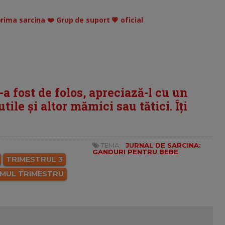
prima sarcina ❤️ Grup de suport 💗 oficial
i-a fost de folos, apreciază-l cu un
tile și altor mămici sau tătici. Îți
TEMA:
JURNAL DE SARCINA:
GANDURI PENTRU BEBE
TRIMESTRUL 3
IMUL TRIMESTRU