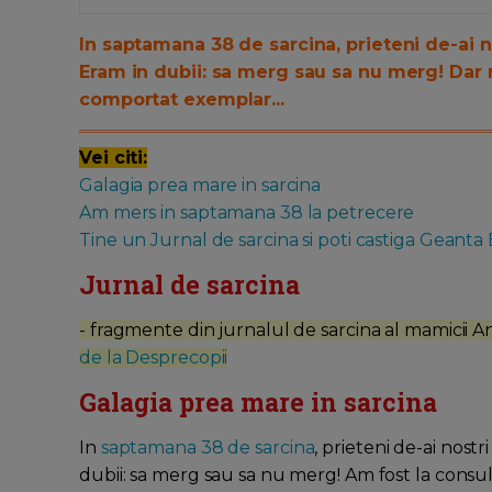
In saptamana 38 de sarcina, prieteni de-ai n
Eram in dubii: sa merg sau sa nu merg! Dar n
comportat exemplar...
Vei citi:
Galagia prea mare in sarcina
Am mers in saptamana 38 la petrecere
Tine un Jurnal de sarcina si poti castiga Geanta
Jurnal de sarcina
- fragmente din jurnalul de sarcina al mamicii 
de la Desprecopii
Galagia prea mare in sarcina
In
saptamana 38 de sarcina
, prieteni de-ai nost
dubii: sa merg sau sa nu merg! Am fost la consul