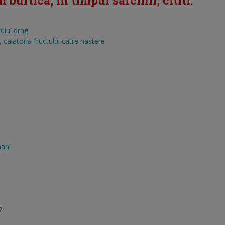
burtica, in timpul sarcinii, cititi:
ului drag
calatoria fructului catre nastere
mani
?