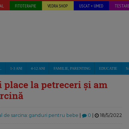
AL
FITOTERAPIE
VEDRA SHOP
USCAT + UMED
TESTARE
L
1-3 ANI
4-12 ANI
FAMILIE, PARENTING
EDUCATIE
S
 place la petreceri și am
arcină
l de sarcina: ganduri pentru bebe
|
0
|
18/5/2022