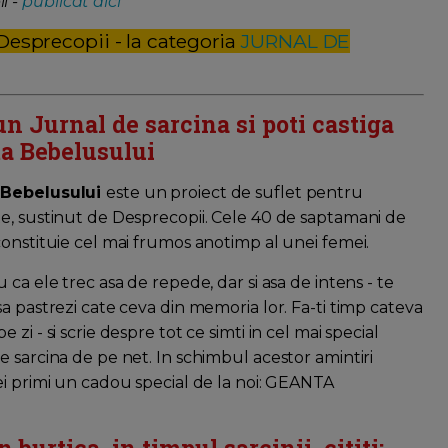
i -
publicat aici
 Desprecopii - la categoria
JURNAL DE
un Jurnal de sarcina si poti castiga
a Bebelusului
 Bebelusului
este un proiect de suflet pentru
e, sustinut de Desprecopii. Cele 40 de saptamani de
constituie cel mai frumos anotimp al unei femei.
u ca ele trec asa de repede, dar si asa de intens - te
sa pastrezi cate ceva din memoria lor. Fa-ti timp cateva
 zi - si scrie despre tot ce simti in cel mai special
e sarcina de pe net. In schimbul acestor amintiri
ei primi un cadou special de la noi: GEANTA