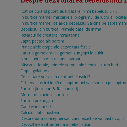
Despre dezvoltarea bebelusului in 
Cat de curand puteti auzi bataile inimii bebelusului?
\
In burtica mamei: miscarile si programul de lucru al locatar
In burtica mamei: ce aude bebelusul
Sarcina pe saptamani, 
Bebelusul din burtica: Primele batai de inima
Retardul de crestere intrauterina
Sapte pacate ale sarcinii
Principalele etape ale dezvoltarii fetale
Sarcina gemelara (cu gemeni), ingrijiri la dublu
Noua luni... in mintea unui barbat
Miscarile fetale, primele semne ale bebelusului in burtica
Dopul gelatinos
Ce culoare vor avea ochii bebelusului?
Odiseea sarcinii in 40 de saptamani sau sarcina pe sapta
Sarcina (Intrebari & Raspunsuri)
Momente cheie in sarcina
Sarcina prelungita
Cand vine barza?
Calculul datei nasterii
Despre data conceptiei sau cand exact se va naste copilul
Dezvoltarea intrauterina a bebelusului