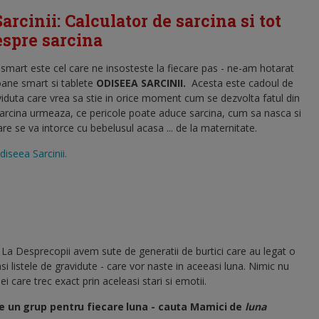
arcinii: Calculator de sarcina si tot
despre sarcina
l smart este cel care ne insosteste la fiecare pas - ne-am hotarat
oane smart si tablete
ODISEEA SARCINII
.
Acesta este cadoul de
viduta care vrea sa stie in orice moment cum se dezvolta fatul din
sarcina urmeaza, ce pericole poate aduce sarcina, cum sa nasca si
 se va intorce cu bebelusul acasa ... de la maternitate.
diseea Sarcinii.
 La Desprecopii avem sute de generatii de burtici care au legat o
si listele de gravidute - care vor naste in aceeasi luna. Nimic nu
i care trec exact prin aceleasi stari si emotii.
e un grup pentru fiecare luna - cauta Mamici de
luna