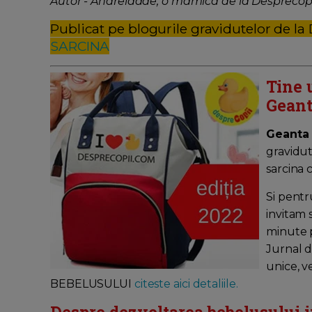
Autor - Andreiaade, o mamica de la Desprecopi
Publicat pe blogurile gravidutelor de la
SARCINA
Tine 
Geant
Geanta
gravidut
sarcina 
Si pentr
invitam 
minute pe
Jurnal d
unice, v
BEBELUSULUI
citeste aici detaliile.