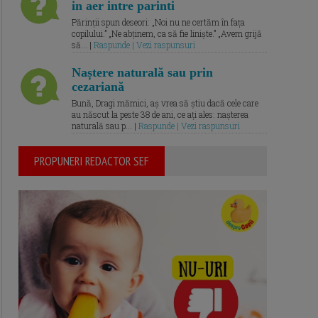
in aer intre parinti
Părinții spun deseori: „Noi nu ne certăm în fața
copilului.” „Ne abținem, ca să fie liniște.” „Avem grijă
să... |
Raspunde | Vezi raspunsuri
Naștere naturală sau prin
cezariană
Bună, Dragi mămici, aș vrea să știu dacă cele care
au născut la peste 38 de ani, ce ați ales: nașterea
naturală sau p... |
Raspunde | Vezi raspunsuri
PROPUNERI REDACTOR SEF