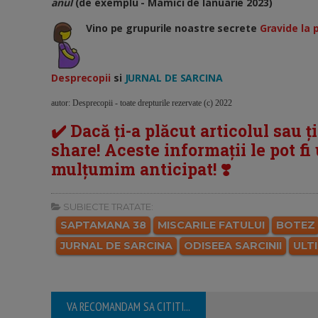
anul
(de exemplu - Mamici de Ianuarie 2023)
Vino pe grupurile noastre secrete
Gravide la 
Desprecopii
si
JURNAL DE SARCINA
autor: Desprecopii - toate drepturile rezervate (c) 2022
✔️ Dacă ți-a plăcut articolul sau ț
share! Aceste informații le pot fi u
mulțumim anticipat! ❣️
SUBIECTE TRATATE:
SAPTAMANA 38
MISCARILE FATULUI
BOTEZ
JURNAL DE SARCINA
ODISEEA SARCINII
ULT
VA RECOMANDAM SA CITITI...