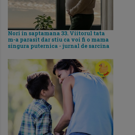
Nori in saptamana 33. Viitorul tata
m-a parasit dar stiu ca voi fi o mama
singura puternica - jurnal de sarcina