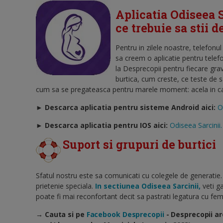
Aplicatia Odiseea S
ce trebuie sa stii 
Pentru in zilele noastre, telefonu
sa creem o aplicatie pentru telef
la Desprecopii pentru fiecare gra
burtica, cum creste, ce teste de 
cum sa se pregateasca pentru marele moment: acela in care
► Descarca aplicatia pentru sisteme Android aici:
O
►
Descarca aplicatia pentru IOS aici:
Odiseea Sarcinii.
Suport si grupuri de burtici
Sfatul nostru este sa comunicati cu colegele de generatie.
prietenie speciala.
In sectiunea Odiseea Sarcinii,
veti ga
poate fi mai reconfortant decit sa pastrati legatura cu feme
→ Cauta si pe
Facebook Desprecopii
- Desprecopii ar