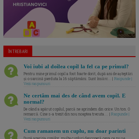
ÎNTREBARI
Voi iubi al doilea copil la fel ca pe primul?
Pentru mine primul copil a fost foarte dorit, după ani de așteptări
și o sarcină pierduta la 16 săptămâni. Sunt însărc... |
Raspunde |
Vezi raspunsuri
Ne certăm mai des de când avem copil. E
normal?
De când a apărut copilul, parcă ne aprindem din orice. Un ton. O
remarcă. Cine s-a trezit din nou noaptea trecuta.... |
Raspunde |
Vezi raspunsuri
Cum ramanem un cuplu, nu doar parinti
După apariția copiilor, multe cupluri descoperă ceva ce nu se