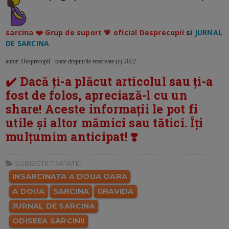
sarcina ❤️ Grup de suport 💗 oficial Desprecopii
si
JURNAL
DE SARCINA
autor: Desprecopii - toate drepturile rezervate (c) 2022
✔️ Dacă ți-a plăcut articolul sau ți-a
fost de folos, apreciază-l cu un
share! Aceste informații le pot fi
utile și altor mămici sau tătici. Îți
mulțumim anticipat! ❣️
SUBIECTE TRATATE:
INSARCINATA A DOUA OARA
A DOUA
SARCINA
GRAVIDA
JURNAL DE SARCINA
ODISEEA SARCINII