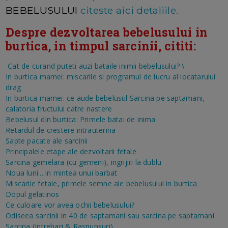
BEBELUSULUI
citeste aici detaliile.
Despre dezvoltarea bebelusului in
burtica, in timpul sarcinii, cititi:
Cat de curand puteti auzi bataile inimii bebelusului?
\
In burtica mamei: miscarile si programul de lucru al locatarului
drag
In burtica mamei: ce aude bebelusul
Sarcina pe saptamani,
calatoria fructului catre nastere
Bebelusul din burtica: Primele batai de inima
Retardul de crestere intrauterina
Sapte pacate ale sarcinii
Principalele etape ale dezvoltarii fetale
Sarcina gemelara (cu gemeni), ingrijiri la dublu
Noua luni... in mintea unui barbat
Miscarile fetale, primele semne ale bebelusului in burtica
Dopul gelatinos
Ce culoare vor avea ochii bebelusului?
Odiseea sarcinii in 40 de saptamani sau sarcina pe saptamani
Sarcina (Intrebari & Raspunsuri)