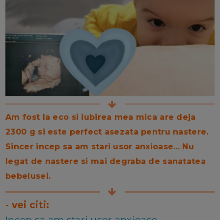
Am fost la eco si iubirea mea mica are deja
2300 g si este perfect asezata pentru nastere.
Sincer incep sa am stari usor anxioase... Nu
legat de nastere si mai degraba de sanatatea
bebelusei.
- vei citi:
Incep sa am stari usor anxioase