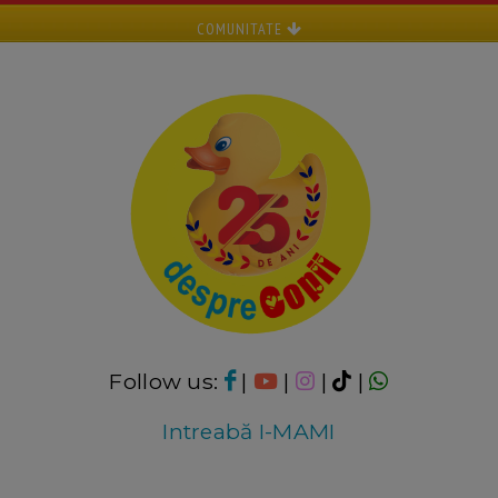
COMUNITATE
Follow us:
|
|
|
|
Intreabă I-MAMI