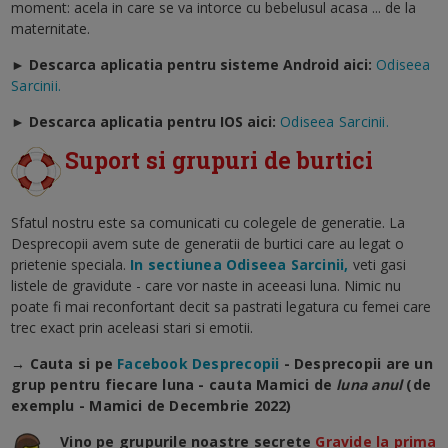
moment: acela in care se va intorce cu bebelusul acasa ... de la
maternitate.
► Descarca aplicatia pentru sisteme Android aici:
Odiseea
Sarcinii.
►
Descarca aplicatia pentru IOS aici:
Odiseea Sarcinii.
Suport si grupuri de burtici
Sfatul nostru este sa comunicati cu colegele de generatie. La
Desprecopii avem sute de generatii de burtici care au legat o
prietenie speciala.
In sectiunea Odiseea Sarcinii,
veti gasi
listele de gravidute - care vor naste in aceeasi luna. Nimic nu
poate fi mai reconfortant decit sa pastrati legatura cu femei care
trec exact prin aceleasi stari si emotii.
→ Cauta si pe
Facebook Desprecopii
- Desprecopii are un
grup pentru fiecare luna - cauta Mamici de
luna anul
(de
exemplu - Mamici de Decembrie 2022)
Vino pe grupurile noastre secrete
Gravide la prima