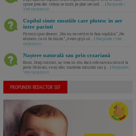
spune prea des: relația se mută pe plan secund. ... |
Raspunde |
Vezi raspunsuri
Copilul simte emotiile care plutesc in aer
intre parinti
Părinții spun deseori: „Noi nu ne certăm în fața copilului.” „Ne
abținem, ca să fie liniște.” „Avem grijă să... |
Raspunde | Vezi
raspunsuri
Naștere naturală sau prin cezariană
Bună, Dragi mămici, aș vrea să știu dacă cele care au născut la
peste 38 de ani, ce ați ales: nașterea naturală sau p... |
Raspunde |
Vezi raspunsuri
PROPUNERI REDACTOR SEF