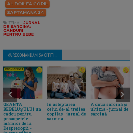
AL DOILEA COPIL
SAPTAMANA 34
TEMA:
JURNAL
DE SARCINA:
GANDURI
PENTRU BEBE
VA RECOMANDAM SA CITITI...
GEANTA
In asteptarea
A doua sarcină și
BEBELUȘULUI un
celui de-al treilea
ultima - jurnal de
cadou pentru
copilas - jurnal de
sarcină
proaspetele
sarcina
mămici de la
Desprecopii -
incepe ediția