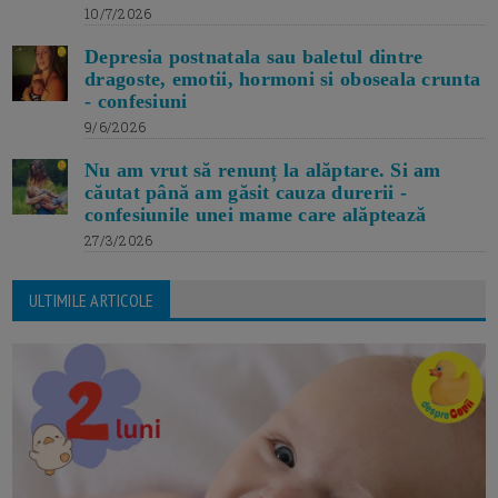
10/7/2026
Depresia postnatala sau baletul dintre
dragoste, emotii, hormoni si oboseala crunta
- confesiuni
9/6/2026
Nu am vrut să renunț la alăptare. Si am
căutat până am găsit cauza durerii -
confesiunile unei mame care alăptează
27/3/2026
ULTIMILE ARTICOLE