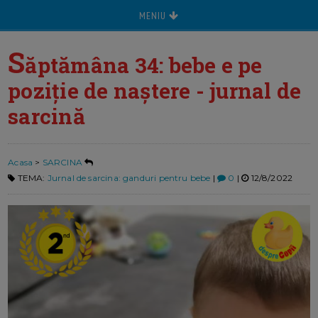
MENIU
S
ăptămâna 34: bebe e pe
poziție de naștere - jurnal de
sarcină
Acasa
>
SARCINA
TEMA:
Jurnal de sarcina: ganduri pentru bebe
|
0
|
12/8/2022