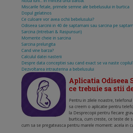
Noua luni... in mintea unui barbat
Miscarile fetale, primele semne ale bebelusului in burtica
Dopul gelatinos
Ce culoare vor avea ochii bebelusului?
Odiseea sarcinii in 40 de saptamani sau sarcina pe sapta
Sarcina (Intrebari & Raspunsuri)
Momente cheie in sarcina
Sarcina prelungita
Cand vine barza?
Calculul datei nasterii
Despre data conceptiei sau cand exact se va naste copilul
Dezvoltarea intrauterina a bebelusului
Aplicatia Odiseea S
ce trebuie sa stii 
Pentru in zilele noastre, telefonu
sa creem o aplicatie pentru telef
la Desprecopii pentru fiecare gra
burtica, cum creste, ce teste de 
cum sa se pregateasca pentru marele moment: acela in care