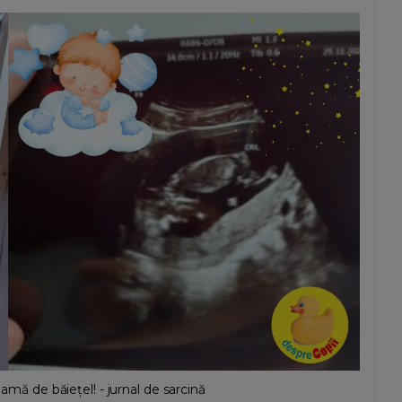
mamă de băiețel! - jurnal de sarcină