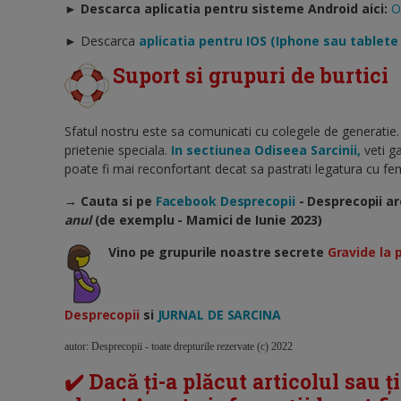
► Descarca aplicatia pentru sisteme Android aici:
O
►
Descarca
aplicatia pentru IOS (Iphone sau tablete
Suport si grupuri de burtici
Sfatul nostru este sa comunicati cu colegele de generatie.
prietenie speciala.
In sectiunea Odiseea Sarcinii,
veti ga
poate fi mai reconfortant decat sa pastrati legatura cu feme
→ Cauta si pe
Facebook Desprecopii
- Desprecopii ar
anul
(de exemplu - Mamici de Iunie 2023)
Vino pe grupurile noastre secrete
Gravide la 
Desprecopii
si
JURNAL DE SARCINA
autor: Desprecopii - toate drepturile rezervate (c) 2022
✔️ Dacă ți-a plăcut articolul sau ț