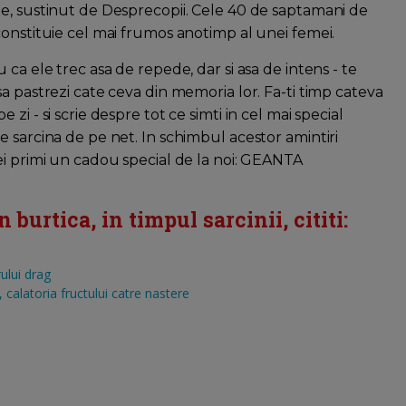
e, sustinut de Desprecopii. Cele 40 de saptamani de
constituie cel mai frumos anotimp al unei femei.
u ca ele trec asa de repede, dar si asa de intens - te
sa pastrezi cate ceva din memoria lor. Fa-ti timp cateva
 zi - si scrie despre tot ce simti in cel mai special
e sarcina de pe net. In schimbul acestor amintiri
ei primi un cadou special de la noi: GEANTA
burtica, in timpul sarcinii, cititi:
ului drag
calatoria fructului catre nastere