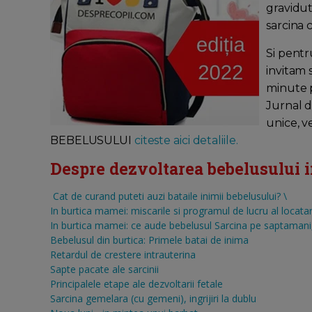
gravidut
sarcina 
Si pentr
invitam 
minute pe
Jurnal d
unice, v
BEBELUSULUI
citeste aici detaliile.
Despre dezvoltarea bebelusului in 
Cat de curand puteti auzi bataile inimii bebelusului?
\
In burtica mamei: miscarile si programul de lucru al locatar
In burtica mamei: ce aude bebelusul
Sarcina pe saptamani, 
Bebelusul din burtica: Primele batai de inima
Retardul de crestere intrauterina
Sapte pacate ale sarcinii
Principalele etape ale dezvoltarii fetale
Sarcina gemelara (cu gemeni), ingrijiri la dublu