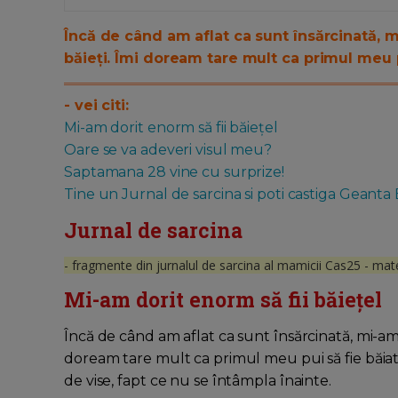
Încă de când am aflat ca sunt însărcinată, m
băieți. Îmi doream tare mult ca primul meu p
- vei citi:
Mi-am dorit enorm să fii băiețel
Oare se va adeveri visul meu?
Saptamana 28 vine cu surprize!
Tine un Jurnal de sarcina si poti castiga Geanta
Jurnal de sarcina
- fragmente din jurnalul de sarcina al mamicii Cas25 - mate
Mi-am dorit enorm să fii băiețel
Încă de când am aflat ca sunt însărcinată, mi-am d
doream tare mult ca primul meu pui să fie băiat
de vise, fapt ce nu se întâmpla înainte.