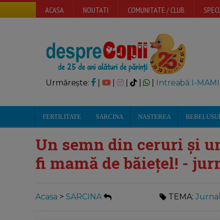
ACASA
NOUTATI
COMUNITATE / CLUB
SPECI
Urmărește:
|
|
|
|
|
Intreabă I-MAMI
FERTILITATE
SARCINA
NASTEREA
BEBELUSU
Un semn din ceruri și un
fi mamă de băiețel! - jur
Acasa
>
SARCINA
TEMA:
Jurnal