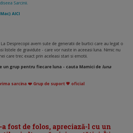
diseea Sarcinii.
 Mac) AICI
 La Desprecopii avem sute de generatii de burtici care au legat o
si listele de gravidute - care vor naste in aceeasi luna. Nimic nu
i care trec exact prin aceleasi stari si emotii.
e un grup pentru fiecare luna - cauta Mamici de
luna
prima sarcina ❤️ Grup de suport 💗 oficial
i-a fost de folos, apreciază-l cu un