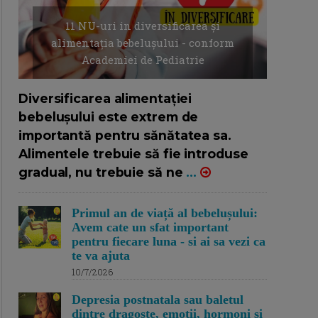
11 NU-uri in diversificarea și
alimentația bebelușului - conform
Academiei de Pediatrie
16/7/2026
AUTOR: EDITOR DC.
Diversificarea alimentației
bebelușului este extrem de
importantă pentru sănătatea sa.
Alimentele trebuie să fie introduse
gradual, nu trebuie să ne
...
Primul an de viață al bebelușului:
Avem cate un sfat important
pentru fiecare luna - si ai sa vezi ca
te va ajuta
10/7/2026
Depresia postnatala sau baletul
dintre dragoste, emotii, hormoni si