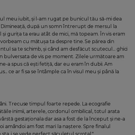
ul meu iubit, și l-am rugat pe bunicul tău să-mi dea
ti. Dimineață, după un somn întrerupt de mersul la
 și gurița ta erau atât de mici, mă topeam. În vis eram
 și vorbeam cu mătușa ta despre tine. Se părea din
entul sa te schimb, și când am desfăcut scutecul... ghici
țin bulversata de vis pe moment. Zilele următoare am
e-a spus că ești fetiță, dar eu eram în dubii. Am
s... ce ar fi sa se întâmple ca în visul meu și până la
i. Trecuse timpul foarte repede. La ecografie
ăile inimii, arterele, cordonul ombilical, totul arata
stă gestaționala dar asa a fost de la început și ne-a
oi amândoi am fost mari la naștere. Spre finalul
sta, i se vede perfect săculețul scrotal."