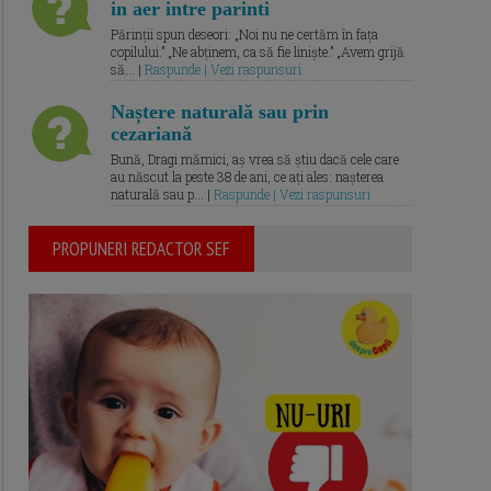
in aer intre parinti
Părinții spun deseori: „Noi nu ne certăm în fața
copilului.” „Ne abținem, ca să fie liniște.” „Avem grijă
să... |
Raspunde | Vezi raspunsuri
Naștere naturală sau prin
cezariană
Bună, Dragi mămici, aș vrea să știu dacă cele care
au născut la peste 38 de ani, ce ați ales: nașterea
naturală sau p... |
Raspunde | Vezi raspunsuri
PROPUNERI REDACTOR SEF