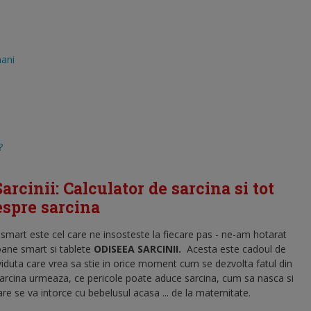
mani
?
arcinii: Calculator de sarcina si tot
despre sarcina
l smart este cel care ne insosteste la fiecare pas - ne-am hotarat
oane smart si tablete
ODISEEA SARCINII
.
Acesta este cadoul de
viduta care vrea sa stie in orice moment cum se dezvolta fatul din
sarcina urmeaza, ce pericole poate aduce sarcina, cum sa nasca si
 se va intorce cu bebelusul acasa ... de la maternitate.