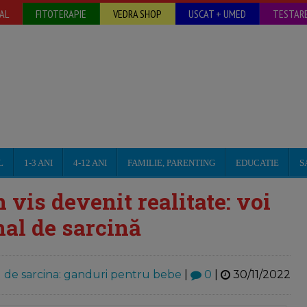
AL
FITOTERAPIE
VEDRA SHOP
USCAT + UMED
TESTARE
L
1-3 ANI
4-12 ANI
FAMILIE, PARENTING
EDUCATIE
S
 vis devenit realitate: voi
nal de sarcină
 de sarcina: ganduri pentru bebe
|
0
|
30/11/2022