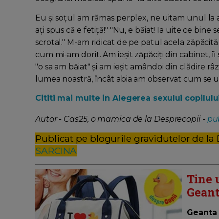
Eu și soțul am rămas perplex, ne uitam unul la 
ați spus că e fetiță!" "Nu, e băiat! Ia uite ce bine
scrotal." M-am ridicat de pe patul acela zăpăcită
cum mi-am dorit. Am ieșit zăpăciți din cabinet, î
"o sa am băiat" și am ieșit amândoi din clădire râ
lumea noastră, încât abia am observat cum se ui
Cititi mai multe in Alegerea sexului copilului
Autor - Cas25, o mamica de la Desprecopii -
pub
Publicat pe blogurile gravidutelor de la
SARCINA
Tine 
Geant
Geanta