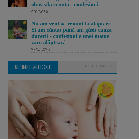
oboseala crunta - confesiuni
9/6/2026
Nu am vrut să renunț la alăptare.
Si am căutat până am găsit cauza
durerii - confesiunile unei mame
care alăptează
27/3/2026
ULTIMILE ARTICOLE
NOUTATI AICI