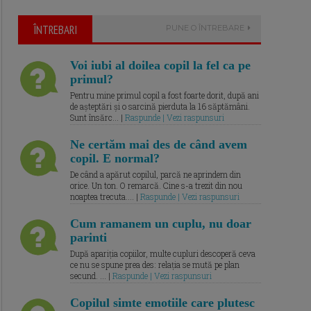
ÎNTREBARI
PUNE O ÎNTREBARE
Voi iubi al doilea copil la fel ca pe
primul?
Pentru mine primul copil a fost foarte dorit, după ani
de așteptări și o sarcină pierduta la 16 săptămâni.
Sunt însărc... |
Raspunde | Vezi raspunsuri
Ne certăm mai des de când avem
copil. E normal?
De când a apărut copilul, parcă ne aprindem din
orice. Un ton. O remarcă. Cine s-a trezit din nou
noaptea trecuta.... |
Raspunde | Vezi raspunsuri
Cum ramanem un cuplu, nu doar
parinti
După apariția copiilor, multe cupluri descoperă ceva
ce nu se spune prea des: relația se mută pe plan
secund. ... |
Raspunde | Vezi raspunsuri
Copilul simte emotiile care plutesc