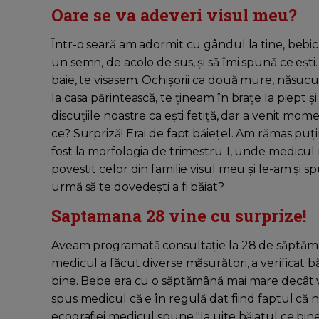
Oare se va adeveri visul meu?
Într-o seară am adormit cu gândul la tine, bebic
un semn, de acolo de sus, și să îmi spună ce eș
baie, te visasem. Ochișorii ca două mure, năsucul
la casa părintească, te țineam în brațe la piept
discuțiile noastre ca ești fetiță, dar a venit mom
ce? Surpriză! Erai de fapt băiețel. Am rămas pu
fost la morfologia de trimestru 1, unde medicul n
povestit celor din familie visul meu și le-am și spu
urmă să te dovedești a fi băiat?
Saptamana 28 vine cu surprize!
Aveam programată consultație la 28 de săptămân
medicul a făcut diverse măsurători, a verificat băt
bine. Bebe era cu o săptămână mai mare decât vâr
spus medicul că e în regulă dat fiind faptul că n
ecografiei medicul spune "Ia uite băiatul ce bine 