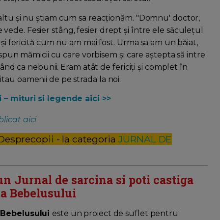
altu și nu știam cum sa reacționăm. "Domnu' doctor,
 se vede. Fesier stâng, fesier drept și între ele săculețul
 și fericită cum nu am mai fost. Urma sa am un băiat,
i spun mămicii cu care vorbisem și care aștepta să intre
zând ca nebunii. Eram atât de fericiți și complet în
tau oamenii de pe strada la noi.
 – mituri si legende aici >>
licat aici
 Desprecopii - la categoria
JURNAL DE
un Jurnal de sarcina si poti castiga
a Bebelusului
 Bebelusului
este un proiect de suflet pentru