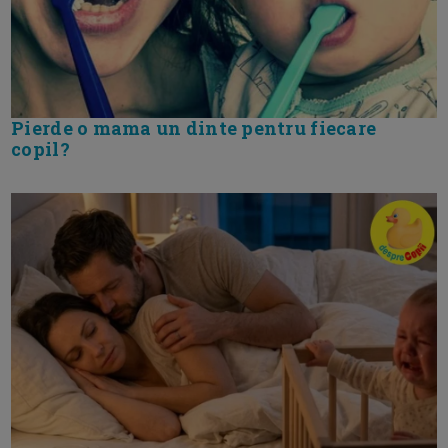
Pierde o mama un dinte pentru fiecare
copil?