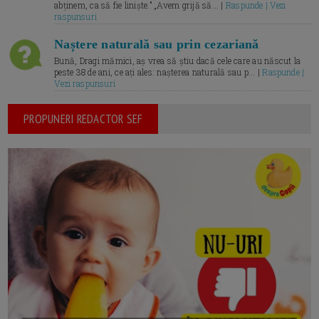
abținem, ca să fie liniște.” „Avem grijă să... |
Raspunde | Vezi
raspunsuri
Naștere naturală sau prin cezariană
Bună, Dragi mămici, aș vrea să știu dacă cele care au născut la
peste 38 de ani, ce ați ales: nașterea naturală sau p... |
Raspunde |
Vezi raspunsuri
PROPUNERI REDACTOR SEF