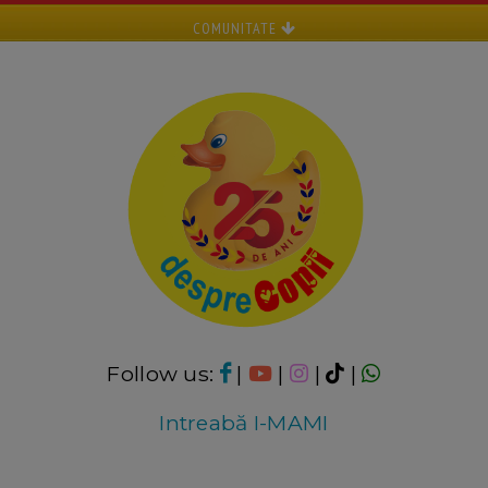
COMUNITATE
Follow us:
|
|
|
|
Intreabă I-MAMI