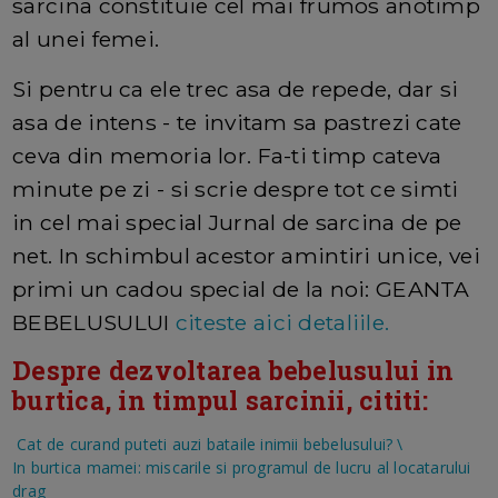
sarcina constituie cel mai frumos anotimp
al unei femei.
Si pentru ca ele trec asa de repede, dar si
asa de intens - te invitam sa pastrezi cate
ceva din memoria lor. Fa-ti timp cateva
minute pe zi - si scrie despre tot ce simti
in cel mai special Jurnal de sarcina de pe
net. In schimbul acestor amintiri unice, vei
primi un cadou special de la noi: GEANTA
BEBELUSULUI
citeste aici detaliile.
Despre dezvoltarea bebelusului in
burtica, in timpul sarcinii, cititi:
Cat de curand puteti auzi bataile inimii bebelusului?
\
In burtica mamei: miscarile si programul de lucru al locatarului
drag