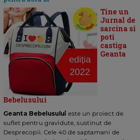
Tine un
Jurnal de
sarcina si
poti
castiga
Geanta
Bebelusului
Geanta Bebelusului
este un proiect de
suflet pentru gravidute, sustinut de
Desprecopii. Cele 40 de saptamani de