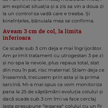
am explicat situația și a zis sa vin a doua zi
la un control sa vadă care e treaba. Și
bineînțeles, bănuiala mea se confirma.
Aveam 3 cm de col, la limita
inferioara
Ce scade sub 3 cm deja e mai îngrijorător.
Am primit tratament cu utrogestan 3 pe zi
și no-spa la nevoie, plus repaus total, stat
din nou în pat, risc maternal. Știam deja ce
înseamnă, trecusem prin asta și la prima
sarcină. Mi-a mai spus ca vom monitoriza
pana la 25 de săptămâni evoluția colului și
dacă scade sub 3 cm îmi va face cerclaj
(asta presupune "legarea" colului cu un fir