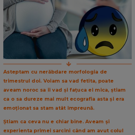
Asteptam cu nerăbdare morfologia de
trimestrul doi. Voiam sa vad fetita, poate
aveam noroc sa ii vad și fațuca ei mica, știam
ca o sa dureze mai mult ecografia asta și era
emoționat sa stam atât împreună.
Știam ca ceva nu e chiar bine. Aveam și
experienta primei sarcini când am avut colul