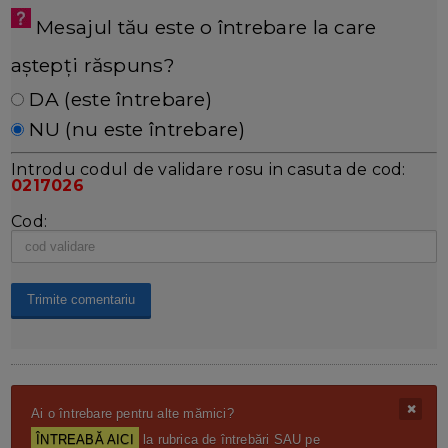
Mesajul tău este o întrebare la care
aștepți răspuns?
DA (este întrebare)
NU (nu este întrebare)
Introdu codul de validare rosu in casuta de cod:
0217026
Cod:
Ai o întrebare pentru alte mămici?
ÎNTREABĂ AICI
la rubrica de întrebări SAU pe