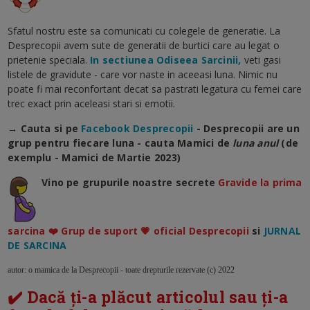
Sfatul nostru este sa comunicati cu colegele de generatie. La
Desprecopii avem sute de generatii de burtici care au legat o
prietenie speciala.
In sectiunea Odiseea Sarcinii,
veti gasi
listele de gravidute - care vor naste in aceeasi luna. Nimic nu
poate fi mai reconfortant decat sa pastrati legatura cu femei care
trec exact prin aceleasi stari si emotii.
→ Cauta si pe
Facebook Desprecopii
- Desprecopii are un
grup pentru fiecare luna - cauta Mamici de
luna anul
(de
exemplu - Mamici de Martie 2023)
Vino pe grupurile noastre secrete
Gravide la prima
sarcina ❤️ Grup de suport 💗 oficial Desprecopii
si
JURNAL
DE SARCINA
autor: o mamica de la Desprecopii - toate drepturile rezervate (c) 2022
✔️ Dacă ți-a plăcut articolul sau ți-a