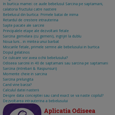
In burtica mamei: ce aude bebelusul
Sarcina pe saptamani,
calatoria fructului catre nastere
Bebelusul din burtica: Primele batai de inima
Retardul de crestere intrauterina
Sapte pacate ale sarcinii
Principalele etape ale dezvoltarii fetale
Sarcina gemelara (cu gemeni), ingrijiri la dublu
Noua luni... in mintea unui barbat
Miscarile fetale, primele semne ale bebelusului in burtica
Dopul gelatinos
Ce culoare vor avea ochii bebelusului?
Odiseea sarcinii in 40 de saptamani sau sarcina pe saptamani
Sarcina (Intrebari & Raspunsuri)
Momente cheie in sarcina
Sarcina prelungita
Cand vine barza?
Calculul datei nasterii
Despre data conceptiei sau cand exact se va naste copilul?
Dezvoltarea intrauterina a bebelusului
Aplicatia Odiseea