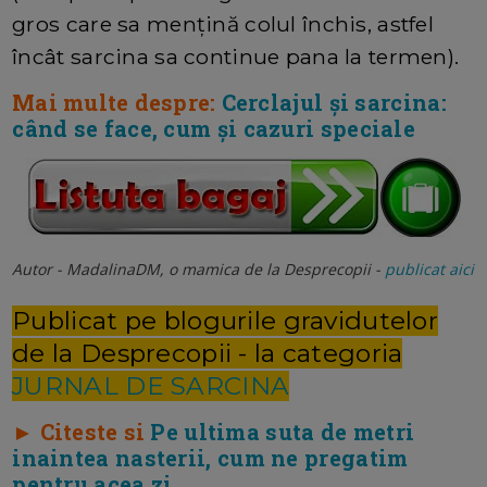
gros care sa mențină colul închis, astfel
încât sarcina sa continue pana la termen).
Mai multe despre:
Cerclajul și sarcina:
când se face, cum și cazuri speciale
Autor - MadalinaDM, o mamica de la Desprecopii -
publicat aici
Publicat pe blogurile gravidutelor
de la Desprecopii - la categoria
JURNAL DE SARCINA
► Citeste si
Pe ultima suta de metri
inaintea nasterii, cum ne pregatim
pentru acea zi