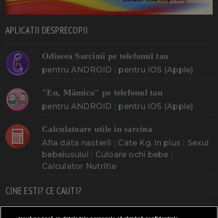
APLICATII DESPRECOPII
Odiseea Sarcinii pe telefonul tau
pentru ANDROID
|
pentru IOS (Apple)
"Eu, Mămica" pe telefonul tau
pentru ANDROID
|
pentru IOS (Apple)
Calculatoare utile in sarcina
Afla data nasterii
|
Cate Kg. in plus
|
Sexul
bebelusului
|
Culoare ochi bebe
|
Calculator Nutritie
CINE ESTI? CE CAUTI?
Doresc un copil
Adoptia
Probleme cu sarcina