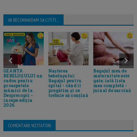
VA RECOMANDAM SA CITITI...
GEANTA
Nașterea
Bagajul meu de
BEBELUȘULUI un
bebelușului:
maternitate este
cadou pentru
Bagajul pentru
gata: iată lista
proaspetele
spital - când il
mea completă -
mămici de la
pregătim și ce
jurnal de sarcină
Desprecopii -
trebuie să conțină
incepe ediția
2026
COMENTARII VIZITATORI