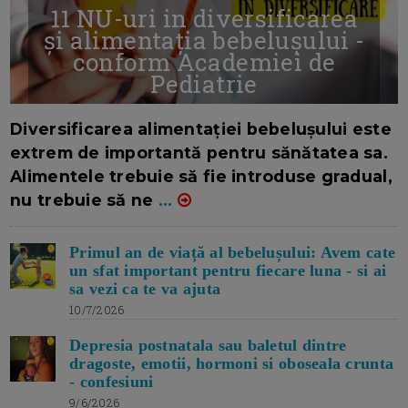
11 NU-uri in diversificarea
și alimentația bebelușului -
conform Academiei de
Pediatrie
16/7/2026
AUTOR: EDITOR DC.
Diversificarea alimentației bebelușului este
extrem de importantă pentru sănătatea sa.
Alimentele trebuie să fie introduse gradual,
nu trebuie să ne
...
Primul an de viață al bebelușului: Avem cate
un sfat important pentru fiecare luna - si ai
sa vezi ca te va ajuta
10/7/2026
Depresia postnatala sau baletul dintre
dragoste, emotii, hormoni si oboseala crunta
- confesiuni
9/6/2026