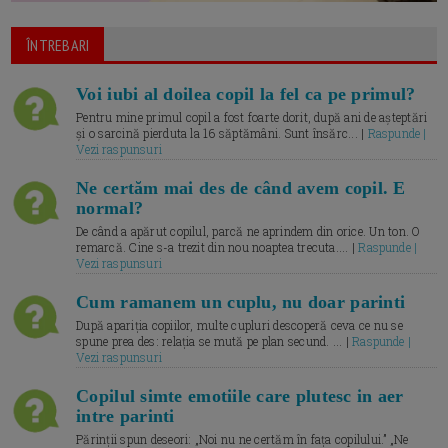
ÎNTREBARI
Voi iubi al doilea copil la fel ca pe primul?
Pentru mine primul copil a fost foarte dorit, după ani de așteptări
și o sarcină pierduta la 16 săptămâni. Sunt însărc... |
Raspunde |
Vezi raspunsuri
Ne certăm mai des de când avem copil. E
normal?
De când a apărut copilul, parcă ne aprindem din orice. Un ton. O
remarcă. Cine s-a trezit din nou noaptea trecuta.... |
Raspunde |
Vezi raspunsuri
Cum ramanem un cuplu, nu doar parinti
După apariția copiilor, multe cupluri descoperă ceva ce nu se
spune prea des: relația se mută pe plan secund. ... |
Raspunde |
Vezi raspunsuri
Copilul simte emotiile care plutesc in aer
intre parinti
Părinții spun deseori: „Noi nu ne certăm în fața copilului.” „Ne