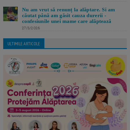
Nu am vrut să renunț la alăptare. Si am
căutat până am găsit cauza durerii -
confesiunile unei mame care alăptează
27/3/2026
ULTIMILE ARTICOLE