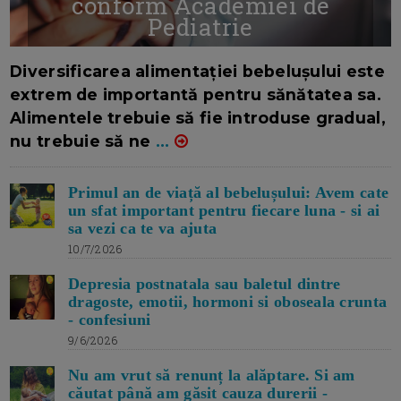
conform Academiei de
Pediatrie
16/7/2026
AUTOR: EDITOR DC.
Diversificarea alimentației bebelușului este
extrem de importantă pentru sănătatea sa.
Alimentele trebuie să fie introduse gradual,
nu trebuie să ne
...
Primul an de viață al bebelușului: Avem cate
un sfat important pentru fiecare luna - si ai
sa vezi ca te va ajuta
10/7/2026
Depresia postnatala sau baletul dintre
dragoste, emotii, hormoni si oboseala crunta
- confesiuni
9/6/2026
Nu am vrut să renunț la alăptare. Si am
căutat până am găsit cauza durerii -