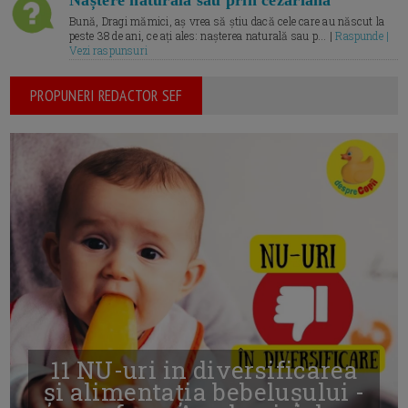
Naștere naturală sau prin cezariană
Bună, Dragi mămici, aș vrea să știu dacă cele care au născut la
peste 38 de ani, ce ați ales: nașterea naturală sau p... |
Raspunde |
Vezi raspunsuri
PROPUNERI REDACTOR SEF
11 NU-uri in diversificarea
și alimentația bebelușului -