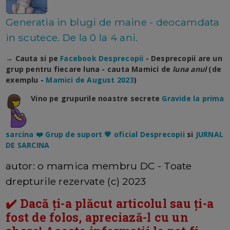
Generatia in blugi de maine - deocamdata
in scutece. De la 0 la 4 ani.
→ Cauta si pe
Facebook Desprecopii
- Desprecopii are un
grup pentru fiecare luna - cauta Mamici de
luna anul
(de
exemplu -
Mamici de August 2023
)
Vino pe grupurile noastre secrete
Gravide la prima
sarcina ❤️ Grup de suport 💗 oficial Desprecopii
si
JURNAL
DE SARCINA
autor: o mamica membru DC - Toate
drepturile rezervate (c) 2023
✔️ Dacă ți-a plăcut articolul sau ți-a
fost de folos, apreciază-l cu un