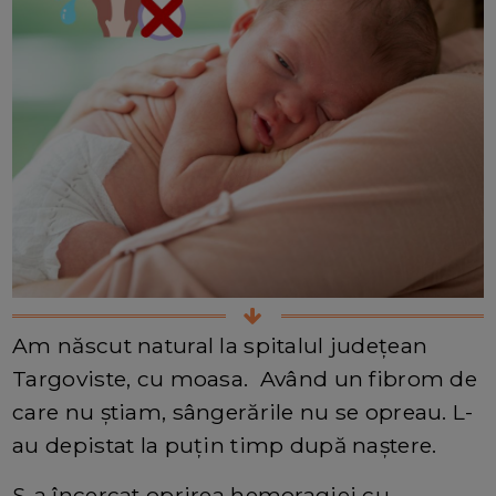
Am născut natural la spitalul județean
Targoviste, cu moasa. Având un fibrom de
care nu știam, sângerările nu se opreau. L-
au depistat la puțin timp după naștere.
S-a încercat oprirea hemoragiei cu