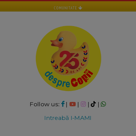
COMUNITATE
Follow us:
|
|
|
|
Intreabă I-MAMI