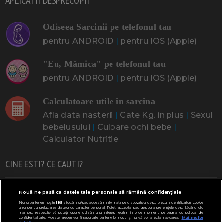
APLICATII DESPRECOPII
Odiseea Sarcinii pe telefonul tau
pentru ANDROID
|
pentru IOS (Apple)
"Eu, Mămica" pe telefonul tau
pentru ANDROID
|
pentru IOS (Apple)
Calculatoare utile in sarcina
Afla data nasterii
|
Cate Kg. in plus
|
Sexul
bebelusului
|
Culoare ochi bebe
|
Calculator Nutritie
CINE ESTI? CE CAUTI?
Doresc un copil
Adoptia
Probleme cu sarcina
Nouă ne pasă ca datele tale personale să rămână confidențiale
Noi și partenerii noștri
589
stocăm și/sau accesăm informații pe dispozitivul dvs., precum identificatorii cookie
Urmeaza sa nasc
Probleme alaptare
Bebe plange
unici pentru prelucrarea datelor cu caracter personal. Puteți accepta sau gestiona preferințele dvs. făcând clic
mai jos, respectiv vă puteți opune utilizării unui interes legitim în orice moment pe pagina cu politica de
confidențialitate. Aceste alegeri vor fi raportate partenerilor noștri și nu vă vor afecta navigarea.
Mai multe
Bebe febra
Caut bona
Cresa, Gradinta