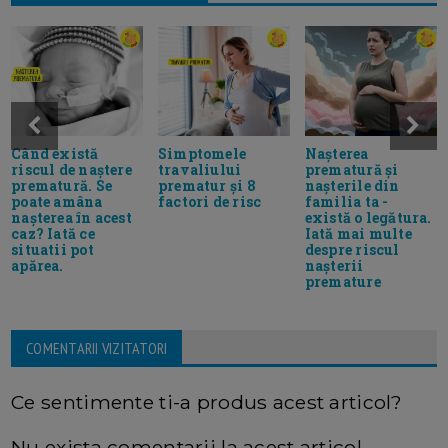
Când există
Simptomele
Nașterea
riscul de naștere
travaliului
prematură și
prematură. Se
prematur și 8
nașterile din
poate amâna
factori de risc
familia ta -
nașterea în acest
există o legătura.
caz? Iată ce
Iată mai multe
situatii pot
despre riscul
apărea.
nașterii
premature
COMENTARII VIZITATORI
Ce sentimente ti-a produs acest articol?
Nu exista comentarii la acest articol.