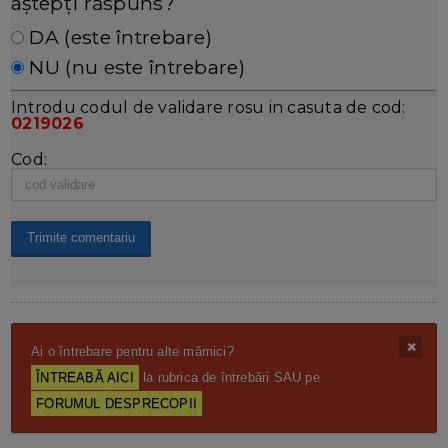
aștepți răspuns?
DA (este întrebare)
NU (nu este întrebare)
Introdu codul de validare rosu in casuta de cod:
0219026
Cod:
Ai o întrebare pentru alte mămici?
ÎNTREABĂ AICI
la rubrica de întrebări SAU pe
FORUMUL DESPRECOPII