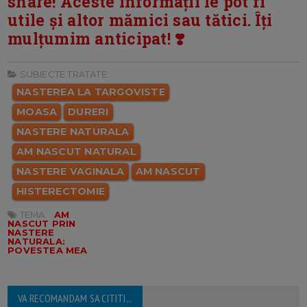
share! Aceste informații le pot fi
utile și altor mămici sau tătici. Îți
mulțumim anticipat! ❣️
SUBIECTE TRATATE:
NASTEREA LA TARGOVISTE
MOASA
DURERI
NASTERE NATURALA
AM NASCUT NATURAL
NASTERE VAGINALA
AM NASCUT
HISTERECTOMIE
TEMA:
AM
NASCUT PRIN
NASTERE
NATURALA:
POVESTEA MEA
VA RECOMANDAM SA CITITI...