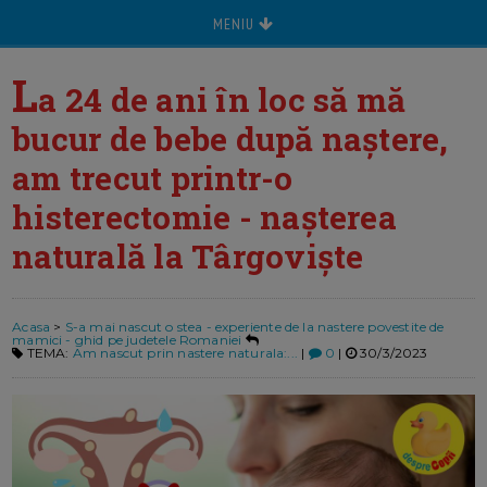
MENIU
L
a 24 de ani în loc să mă
bucur de bebe după naștere,
am trecut printr-o
histerectomie - nașterea
naturală la Târgoviște
Acasa
>
S-a mai nascut o stea - experiente de la nastere povestite de
mamici - ghid pe judetele Romaniei
TEMA:
Am nascut prin nastere naturala:...
|
0
|
30/3/2023