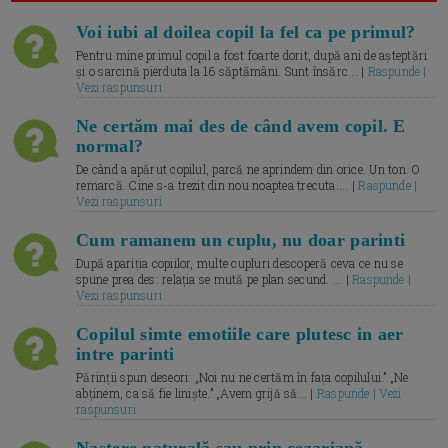
Voi iubi al doilea copil la fel ca pe primul?
Pentru mine primul copil a fost foarte dorit, după ani de așteptări
și o sarcină pierduta la 16 săptămâni. Sunt însărc... |
Raspunde |
Vezi raspunsuri
Ne certăm mai des de când avem copil. E
normal?
De când a apărut copilul, parcă ne aprindem din orice. Un ton. O
remarcă. Cine s-a trezit din nou noaptea trecuta.... |
Raspunde |
Vezi raspunsuri
Cum ramanem un cuplu, nu doar parinti
După apariția copiilor, multe cupluri descoperă ceva ce nu se
spune prea des: relația se mută pe plan secund. ... |
Raspunde |
Vezi raspunsuri
Copilul simte emotiile care plutesc in aer
intre parinti
Părinții spun deseori: „Noi nu ne certăm în fața copilului.” „Ne
abținem, ca să fie liniște.” „Avem grijă să... |
Raspunde | Vezi
raspunsuri