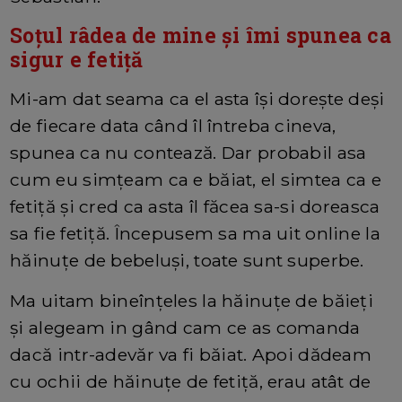
Soțul râdea de mine și îmi spunea ca
sigur e fetiță
Mi-am dat seama ca el asta își dorește deși
de fiecare data când îl întreba cineva,
spunea ca nu contează. Dar probabil asa
cum eu simțeam ca e băiat, el simtea ca e
fetiță și cred ca asta îl făcea sa-si doreasca
sa fie fetiță. Începusem sa ma uit online la
hăinuțe de bebeluși, toate sunt superbe.
Ma uitam bineînțeles la hăinuțe de băieți
și alegeam in gând cam ce as comanda
dacă intr-adevăr va fi băiat. Apoi dădeam
cu ochii de hăinuțe de fetiță, erau atât de