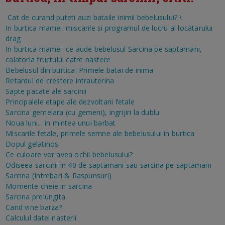
Cat de curand puteti auzi bataile inimii bebelusului?
\
In burtica mamei: miscarile si programul de lucru al locatarului
drag
In burtica mamei: ce aude bebelusul
Sarcina pe saptamani,
calatoria fructului catre nastere
Bebelusul din burtica: Primele batai de inima
Retardul de crestere intrauterina
Sapte pacate ale sarcinii
Principalele etape ale dezvoltarii fetale
Sarcina gemelara (cu gemeni), ingrijiri la dublu
Noua luni... in mintea unui barbat
Miscarile fetale, primele semne ale bebelusului in burtica
Dopul gelatinos
Ce culoare vor avea ochii bebelusului?
Odiseea sarcinii in 40 de saptamani sau sarcina pe saptamani
Sarcina (Intrebari & Raspunsuri)
Momente cheie in sarcina
Sarcina prelungita
Cand vine barza?
Calculul datei nasterii