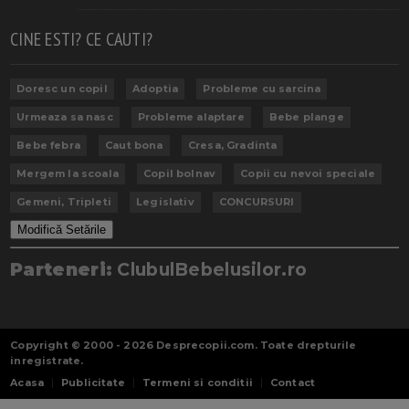
CINE ESTI? CE CAUTI?
Doresc un copil
Adoptia
Probleme cu sarcina
Urmeaza sa nasc
Probleme alaptare
Bebe plange
Bebe febra
Caut bona
Cresa, Gradinta
Mergem la scoala
Copil bolnav
Copii cu nevoi speciale
Gemeni, Tripleti
Legislativ
CONCURSURI
Modifică Setările
Parteneri:
ClubulBebelusilor.ro
Copyright © 2000 - 2026
Desprecopii.com
. Toate drepturile
inregistrate.
Acasa
Publicitate
Termeni si conditii
Contact