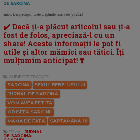
DE SARCINA
autor: Desprecopii - toate drepturile rezervate (c) 2023
✔️ Dacă ți-a plăcut articolul sau ți-a
fost de folos, apreciază-l cu un
share! Aceste informații le pot fi
utile și altor mămici sau tătici. Îți
mulțumim anticipat! ❣️
SUBIECTE TRATATE:
SARCINA
SEXUL BEBELUSULUI
JURNAL DE SARCINA
VOM AVEA FETITA
ODISEEA SARCINII
MAMA DE FATA
SAPTAMANA 18
TEMA:
JURNAL
DE SARCINA:
GANDURI