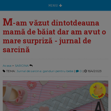
MENIU
M
-am văzut dintotdeauna
mamă de băiat dar am avut o
mare surpriză - jurnal de
sarcină
Acasa
>
SARCINA
TEMA:
Jurnal de sarcina: ganduri pentru bebe
|
0
|
15/4/2023