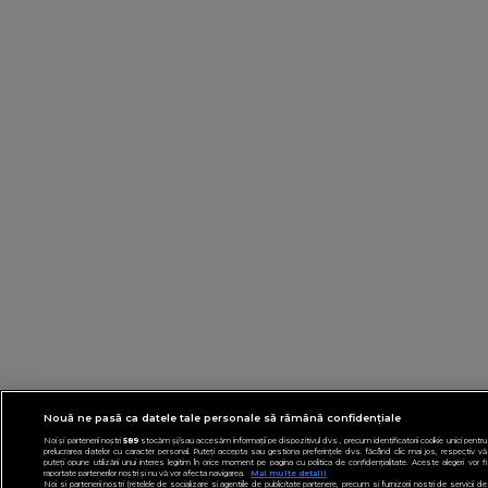
Nouă ne pasă ca datele tale personale să rămână confidențiale
Noi și partenerii noștri
589
stocăm și/sau accesăm informații pe dispozitivul dvs., precum identificatorii cookie unici pentru
prelucrarea datelor cu caracter personal. Puteți accepta sau gestiona preferințele dvs. făcând clic mai jos, respectiv vă
puteți opune utilizării unui interes legitim în orice moment pe pagina cu politica de confidențialitate. Aceste alegeri vor fi
raportate partenerilor noștri și nu vă vor afecta navigarea.
Mai multe detalii
Noi si partenerii nostri (retelele de socializare si agentiile de publicitate partenere, precum si furnizorii nostri de servicii de