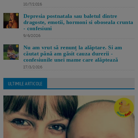
10/7/2026
Depresia postnatala sau baletul dintre
dragoste, emotii, hormoni si oboseala crunta
- confesiuni
9/6/2026
Nu am vrut să renunț la alăptare. Si am
căutat până am găsit cauza durerii -
confesiunile unei mame care alăptează
27/3/2026
ULTIMILE ARTICOLE