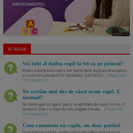
ÎNTREBARI
Voi iubi al doilea copil la fel ca pe primul?
Pentru mine primul copil a fost foarte dorit, după ani de așteptări
și o sarcină pierduta la 16 săptămâni. Sunt însărc... |
Raspunde |
Vezi raspunsuri
Ne certăm mai des de când avem copil. E
normal?
De când a apărut copilul, parcă ne aprindem din orice. Un ton. O
remarcă. Cine s-a trezit din nou noaptea trecuta.... |
Raspunde |
Vezi raspunsuri
Cum ramanem un cuplu, nu doar parinti
După apariția copiilor, multe cupluri descoperă ceva ce nu se