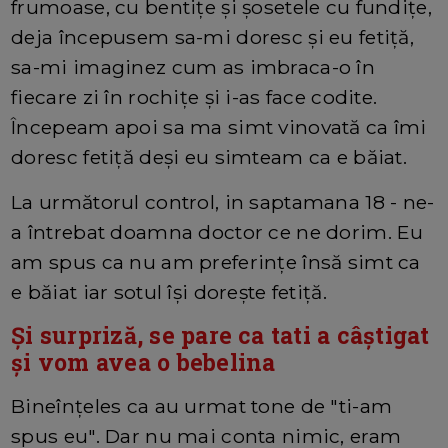
frumoase, cu bentițe și șosetele cu fundițe,
deja începusem sa-mi doresc și eu fetiță,
sa-mi imaginez cum as imbraca-o în
fiecare zi în rochițe și i-as face codite.
Începeam apoi sa ma simt vinovată ca îmi
doresc fetiță deși eu simteam ca e băiat.
La următorul control, in saptamana 18 - ne-
a întrebat doamna doctor ce ne dorim. Eu
am spus ca nu am preferințe însă simt ca
e băiat iar sotul își dorește fetiță.
Și surpriză, se pare ca tati a câștigat
și vom avea o bebelina
Bineînțeles ca au urmat tone de "ti-am
spus eu". Dar nu mai conta nimic, eram