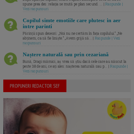
spune prea des: relația se mută pe plan secund. ... |
Raspunde |
Vezi raspunsuri
Copilul simte emotiile care plutesc in aer
intre parinti
Părinții spun deseori: „Noi nu ne certăm în fața copilului.” „Ne
abținem, ca să fie liniște.” „Avem grijă să... |
Raspunde | Vezi
raspunsuri
Naștere naturală sau prin cezariană
Bună, Dragi mămici, aș vrea să știu dacă cele care au născut la
peste 38 de ani, ce ați ales: nașterea naturală sau p... |
Raspunde |
Vezi raspunsuri
PROPUNERI REDACTOR SEF