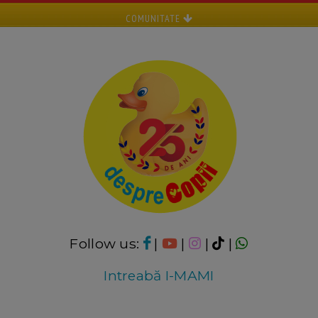
COMUNITATE
Follow us:
|
|
|
|
Intreabă I-MAMI