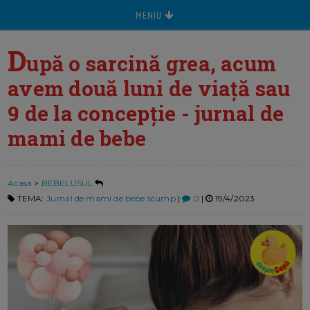
MENIU
D
upă o sarcină grea, acum
avem două luni de viață sau
9 de la concepție - jurnal de
mami de bebe
Acasa
>
BEBELUSUL
TEMA:
Jurnal de mami de bebe scump
|
0
|
19/4/2023