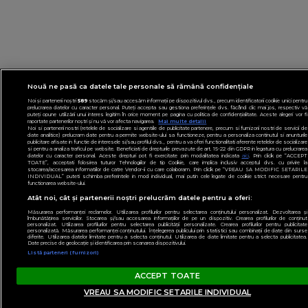
Nouă ne pasă ca datele tale personale să rămână confidențiale
Noi și partenerii noștri
589
stocăm și/sau accesăm informații pe dispozitivul dvs., precum identificatorii cookie unici pentru
prelucrarea datelor cu caracter personal. Puteți accepta sau gestiona preferințele dvs. făcând clic mai jos, respectiv vă
puteți opune utilizării unui interes legitim în orice moment pe pagina cu politica de confidențialitate. Aceste alegeri vor fi
raportate partenerilor noștri și nu vă vor afecta navigarea.
Mai multe detalii
Noi si partenerii nostri (retelele de socializare si agentiile de publicitate partenere, precum si furnizorii nostri de servicii de
date analitice) prelucram date pentru a permite website-ului sa functioneze, pentru a personaliza continutul si anunturile
publicitare afisate in functie de interesele si/sau profilul dvs., pentru a va oferi functionalitati aferente retelelor de socializare
si pentru a analiza traficul pe website. Beneficiati de drepturile prevazute de art. 15-22 din GDPR in legatura cu prelucrarea
datelor cu caracter personal. Aceste drepturi pot fi exercitate prin modalitatea indicata
aici
. Prin click pe “ACCEPT
TOATE”, acceptati folosirea tuturor Tehnologiilor de tip Cookie, care implica inclusiv acceptul dvs. cu privire la
stocarea/accesarea informatiilor de catre Vendor-ii cu care colaboram. Prin click pe “VREAU SA MODIFIC SETARILE
INDIVIDUAL” puteti schimba preferintele in mod individual, mai putin cele legate de cookie strict necesare pentru
functionarea website-ului.
Atât noi, cât și partenerii noștri prelucrăm datele pentru a oferi:
Măsurarea performanței reclamelor. Utilizarea profilurilor pentru selectarea conținutului personalizat. Dezvoltarea și
îmbunătățirea serviciilor. Stocarea și/sau accesarea informațiilor de pe un dispozitiv. Crearea profilurilor de conținut
personalizat. Utilizarea profilurilor pentru selectarea publicității personalizate. Crearea profilurilor pentru publicitate
personalizată. Măsurarea performanței conținutului. Înțelegerea publicului prin statistici sau combinații de date din surse
diferite. Utilizarea datelor limitate pentru a selecta conținutul. Utilizarea de date limitate pentru a selecta publicitatea.
Date precise de geolocație și identificarea prin scanarea dispozitivului.
Listă parteneri (furnizori)
ACCEPT TOATE
VREAU SA MODIFIC SETARILE INDIVIDUAL