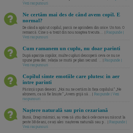
Vezi raspunsuri
Ne certăm mai des de când avem copil. E
normal?
De când a apărut copilul, parcă ne aprindem din orice. Un ton. O
remarcă. Cine s-a trezit din nou noaptea trecuta.... |
Raspunde |
Vezi raspunsuri
Cum ramanem un cuplu, nu doar parinti
După apariția copiilor, multe cupluri descoperă ceva ce nu se
spune prea des: relația se mută pe plan secund. ... |
Raspunde |
Vezi raspunsuri
Copilul simte emotiile care plutesc in aer
intre parinti
Părinții spun deseori: „Noi nu ne certăm în fața copilului.” „Ne
abținem, ca să fie liniște.” „Avem grijă să... |
Raspunde | Vezi
raspunsuri
Naștere naturală sau prin cezariană
Bună, Dragi mămici, aș vrea să știu dacă cele care au născut la
peste 38 de ani, ce ați ales: nașterea naturală sau p... |
Raspunde |
Vezi raspunsuri