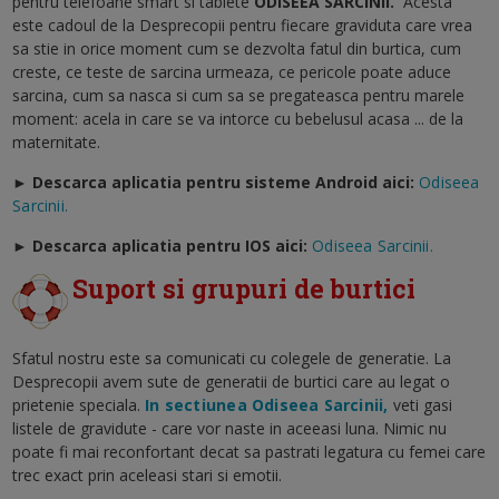
pentru telefoane smart si tablete
ODISEEA SARCINII
.
Acesta
este cadoul de la Desprecopii pentru fiecare graviduta care vrea
sa stie in orice moment cum se dezvolta fatul din burtica, cum
creste, ce teste de sarcina urmeaza, ce pericole poate aduce
sarcina, cum sa nasca si cum sa se pregateasca pentru marele
moment: acela in care se va intorce cu bebelusul acasa ... de la
maternitate.
► Descarca aplicatia pentru sisteme Android aici:
Odiseea
Sarcinii.
►
Descarca aplicatia pentru IOS aici:
Odiseea Sarcinii.
Suport si grupuri de burtici
Sfatul nostru este sa comunicati cu colegele de generatie. La
Desprecopii avem sute de generatii de burtici care au legat o
prietenie speciala.
In sectiunea Odiseea Sarcinii,
veti gasi
listele de gravidute - care vor naste in aceeasi luna. Nimic nu
poate fi mai reconfortant decat sa pastrati legatura cu femei care
trec exact prin aceleasi stari si emotii.