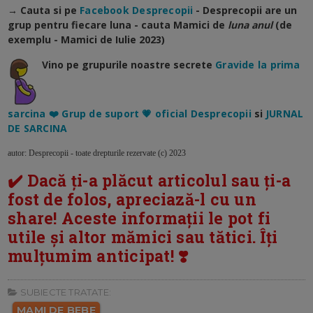
→ Cauta si pe
Facebook Desprecopii
- Desprecopii are un
grup pentru fiecare luna - cauta Mamici de
luna anul
(de
exemplu - Mamici de Iulie 2023)
Vino pe grupurile noastre secrete
Gravide la prima
sarcina ❤️ Grup de suport 💗 oficial Desprecopii
si
JURNAL
DE SARCINA
autor: Desprecopii - toate drepturile rezervate (c) 2023
✔️ Dacă ți-a plăcut articolul sau ți-a
fost de folos, apreciază-l cu un
share! Aceste informații le pot fi
utile și altor mămici sau tătici. Îți
mulțumim anticipat! ❣️
SUBIECTE TRATATE:
MAMI DE BEBE