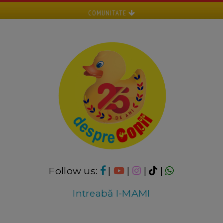
COMUNITATE
Follow us:
|
|
|
|
Intreabă I-MAMI