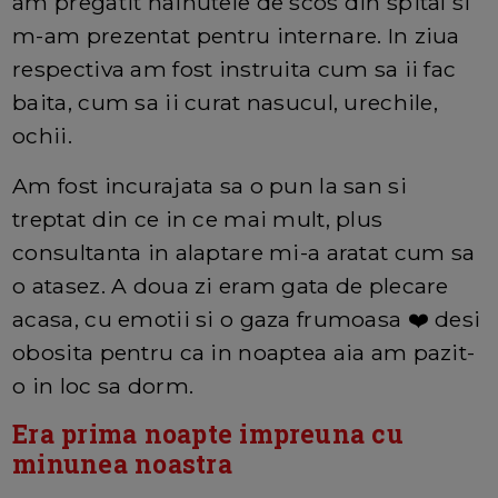
am pregatit hainutele de scos din spital si
m-am prezentat pentru internare. In ziua
respectiva am fost instruita cum sa ii fac
baita, cum sa ii curat nasucul, urechile,
ochii.
Am fost incurajata sa o pun la san si
treptat din ce in ce mai mult, plus
consultanta in alaptare mi-a aratat cum sa
o atasez. A doua zi eram gata de plecare
acasa, cu emotii si o gaza frumoasa ❤️ desi
obosita pentru ca in noaptea aia am pazit-
o in loc sa dorm.
Era prima noapte impreuna cu
minunea noastra