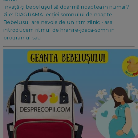
Invață-ți bebelușul să doarmă noaptea in numai 7
zile: DIAGRAMA lecției somnului de noapte
Bebelusul are nevoie de un ritm zilnic - asa
introducem ritmul de hranire-joaca-somn in
programul sau