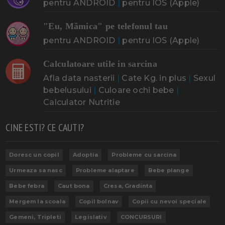
pentru ANDROID
|
pentru IOS (Apple)
"Eu, Mămica" pe telefonul tau
pentru ANDROID
|
pentru IOS (Apple)
Calculatoare utile in sarcina
Afla data nasterii
|
Cate Kg. in plus
|
Sexul
bebelusului
|
Culoare ochi bebe
|
Calculator Nutritie
CINE ESTI? CE CAUTI?
Doresc un copil
Adoptia
Probleme cu sarcina
Urmeaza sa nasc
Probleme alaptare
Bebe plange
Bebe febra
Caut bona
Cresa, Gradinta
Mergem la scoala
Copil bolnav
Copii cu nevoi speciale
Gemeni, Tripleti
Legislativ
CONCURSURI