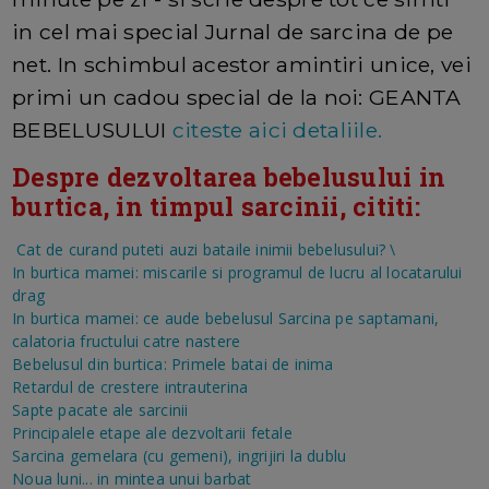
in cel mai special Jurnal de sarcina de pe
net. In schimbul acestor amintiri unice, vei
primi un cadou special de la noi: GEANTA
BEBELUSULUI
citeste aici detaliile.
Despre dezvoltarea bebelusului in
burtica, in timpul sarcinii, cititi:
Cat de curand puteti auzi bataile inimii bebelusului?
\
In burtica mamei: miscarile si programul de lucru al locatarului
drag
In burtica mamei: ce aude bebelusul
Sarcina pe saptamani,
calatoria fructului catre nastere
Bebelusul din burtica: Primele batai de inima
Retardul de crestere intrauterina
Sapte pacate ale sarcinii
Principalele etape ale dezvoltarii fetale
Sarcina gemelara (cu gemeni), ingrijiri la dublu
Noua luni... in mintea unui barbat