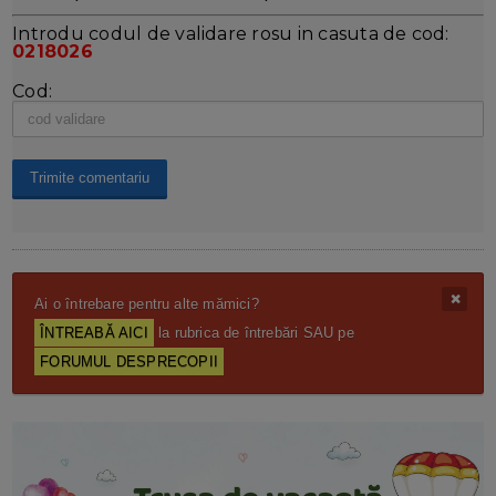
Introdu codul de validare rosu in casuta de cod:
0218026
Cod:
Ai o întrebare pentru alte mămici?
ÎNTREABĂ AICI
la rubrica de întrebări SAU pe
FORUMUL DESPRECOPII