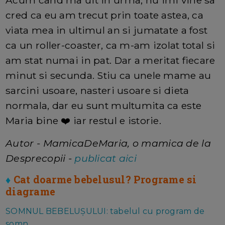
Acum cand ma uit in urma, nu imi vine sa
cred ca eu am trecut prin toate astea, ca
viata mea in ultimul an si jumatate a fost
ca un roller-coaster, ca m-am izolat total si
am stat numai in pat. Dar a meritat fiecare
minut si secunda. Stiu ca unele mame au
sarcini usoare, nasteri usoare si dieta
normala, dar eu sunt multumita ca este
Maria bine ❤️ iar restul e istorie.
Autor - MamicaDeMaria, o mamica de la
Desprecopii -
publicat aici
♦
Cat doarme bebelusul? Programe si
diagrame
SOMNUL BEBELUȘULUI: tabelul cu program de
somn