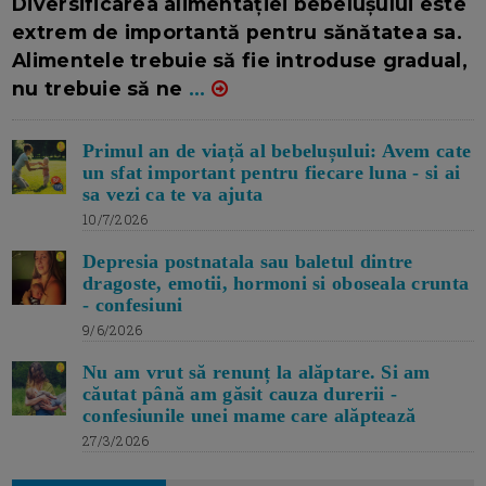
Diversificarea alimentației bebelușului este
extrem de importantă pentru sănătatea sa.
Alimentele trebuie să fie introduse gradual,
nu trebuie să ne
...
Primul an de viață al bebelușului: Avem cate
un sfat important pentru fiecare luna - si ai
sa vezi ca te va ajuta
10/7/2026
Depresia postnatala sau baletul dintre
dragoste, emotii, hormoni si oboseala crunta
- confesiuni
9/6/2026
Nu am vrut să renunț la alăptare. Si am
căutat până am găsit cauza durerii -
confesiunile unei mame care alăptează
27/3/2026