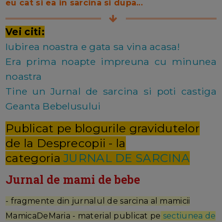
eu cat si ea in sarcina si dupa...
Vei citi:
Iubirea noastra e gata sa vina acasa!
Era prima noapte impreuna cu minunea
noastra
Tine un Jurnal de sarcina si poti castiga
Geanta Bebelusului
Publicat pe blogurile gravidutelor
de la Desprecopii - la
categoria
JURNAL DE SARCINA
Jurnal de mami de bebe
- fragmente din jurnalul de sarcina al mamicii
MamicaDeMaria - material publicat pe
sectiunea de