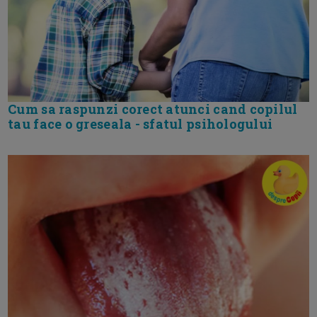
Cum sa raspunzi corect atunci cand copilul
tau face o greseala - sfatul psihologului