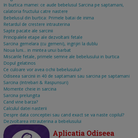
In burtica mamei: ce aude bebelusul
Sarcina pe saptamani,
calatoria fructului catre nastere
Bebelusul din burtica: Primele batai de inima
Retardul de crestere intrauterina
Sapte pacate ale sarcinii
Principalele etape ale dezvoltarii fetale
Sarcina gemelara (cu gemeni), ingrijiri la dublu
Noua luni... in mintea unui barbat
Miscarile fetale, primele semne ale bebelusului in burtica
Dopul gelatinos
Ce culoare vor avea ochii bebelusului?
Odiseea sarcinii in 40 de saptamani sau sarcina pe saptamani
Sarcina (Intrebari & Raspunsuri)
Momente cheie in sarcina
Sarcina prelungita
Cand vine barza?
Calculul datei nasterii
Despre data conceptiei sau cand exact se va naste copilul?
Dezvoltarea intrauterina a bebelusului
Aplicatia Odiseea