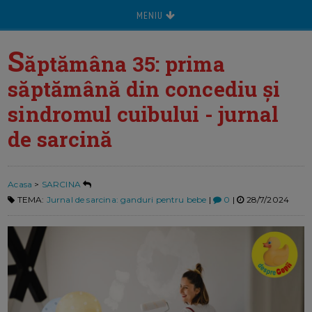
MENIU
S
ăptămâna 35: prima
săptămână din concediu și
sindromul cuibului - jurnal
de sarcină
Acasa
>
SARCINA
TEMA:
Jurnal de sarcina: ganduri pentru bebe
|
0
|
28/7/2024