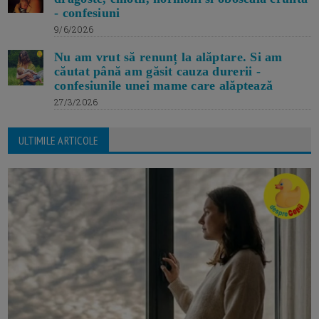
- confesiuni
9/6/2026
Nu am vrut să renunț la alăptare. Si am
căutat până am găsit cauza durerii -
confesiunile unei mame care alăptează
27/3/2026
ULTIMILE ARTICOLE