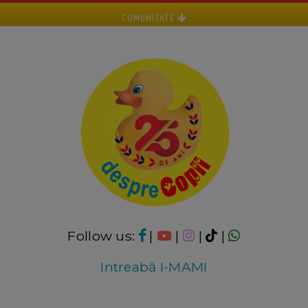
COMUNITATE
Follow us:
|
|
|
|
Intreabă I-MAMI