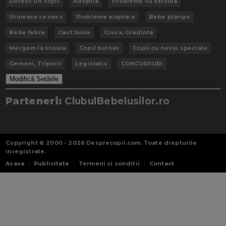
Doresc un copil
Adoptia
Probleme cu sarcina
Urmeaza sa nasc
Probleme alaptare
Bebe plange
Bebe febra
Caut bona
Cresa, Gradinta
Mergem la scoala
Copil bolnav
Copii cu nevoi speciale
Gemeni, Tripleti
Legislativ
CONCURSURI
Modifică Setările
Parteneri:
ClubulBebelusilor.ro
Copyright © 2000 - 2026
Desprecopii.com
. Toate drepturile
inregistrate.
Acasa
Publicitate
Termeni si conditii
Contact