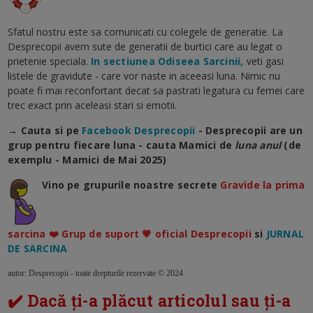
Sfatul nostru este sa comunicati cu colegele de generatie. La
Desprecopii avem sute de generatii de burtici care au legat o
prietenie speciala.
In sectiunea Odiseea Sarcinii,
veti gasi
listele de gravidute - care vor naste in aceeasi luna. Nimic nu
poate fi mai reconfortant decat sa pastrati legatura cu femei care
trec exact prin aceleasi stari si emotii.
→ Cauta si pe
Facebook Desprecopii
- Desprecopii are un
grup pentru fiecare luna - cauta Mamici de
luna anul
(de
exemplu - Mamici de Mai 2025)
Vino pe grupurile noastre secrete
Gravide la prima
sarcina ❤️ Grup de suport 💗 oficial Desprecopii
si
JURNAL
DE SARCINA
autor: Desprecopii - toate drepturile rezervate © 2024
✔️ Dacă ți-a plăcut articolul sau ți-a