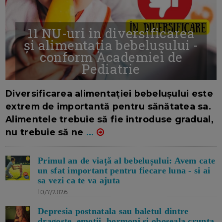
11 NU-uri in diversificarea
și alimentația bebelușului -
conform Academiei de
Pediatrie
16/7/2026
AUTOR: EDITOR DC.
Diversificarea alimentației bebelușului este
extrem de importantă pentru sănătatea sa.
Alimentele trebuie să fie introduse gradual,
nu trebuie să ne
...
Primul an de viață al bebelușului: Avem cate
un sfat important pentru fiecare luna - si ai
sa vezi ca te va ajuta
10/7/2026
Depresia postnatala sau baletul dintre
dragoste, emotii, hormoni si oboseala crunta