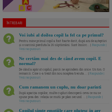
ÎNTREBARI
Voi iubi al doilea copil la fel ca pe primul?
Pentru mine primul copil a fost foarte dorit, după ani de așteptări
și o sarcină pierduta la 16 săptămâni. Sunt însărc... |
Raspunde |
Vezi raspunsuri
Ne certăm mai des de când avem copil. E
normal?
De când a apărut copilul, parcă ne aprindem din orice. Un ton. O
remarcă. Cine s-a trezit din nou noaptea trecuta.... |
Raspunde |
Vezi raspunsuri
Cum ramanem un cuplu, nu doar parinti
După apariția copiilor, multe cupluri descoperă ceva ce nu se
spune prea des: relația se mută pe plan secund. ... |
Raspunde |
Vezi raspunsuri
Copilul simte emotiile care plutesc in aer