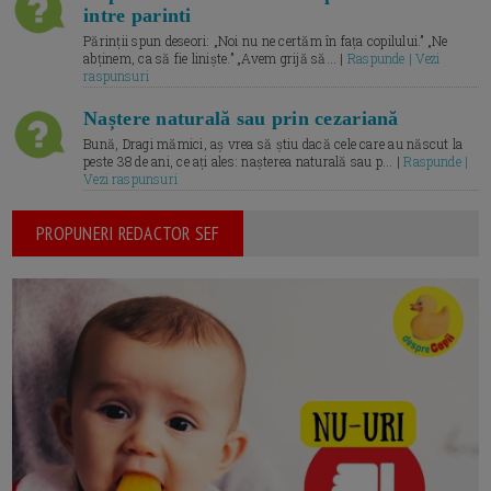
intre parinti
Părinții spun deseori: „Noi nu ne certăm în fața copilului.” „Ne
abținem, ca să fie liniște.” „Avem grijă să... |
Raspunde | Vezi
raspunsuri
Naștere naturală sau prin cezariană
Bună, Dragi mămici, aș vrea să știu dacă cele care au născut la
peste 38 de ani, ce ați ales: nașterea naturală sau p... |
Raspunde |
Vezi raspunsuri
PROPUNERI REDACTOR SEF