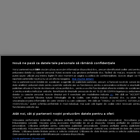
Nouă ne pasă ca datele tale personale să rămână confidențiale
Noi și partenerii noștri
589
stocăm și/sau accesăm informații pe dispozitivul dvs., precum identificatorii cookie unici pentru
prelucrarea datelor cu caracter personal. Puteți accepta sau gestiona preferințele dvs. făcând clic mai jos, respectiv vă
puteți opune utilizării unui interes legitim în orice moment pe pagina cu politica de confidențialitate. Aceste alegeri vor fi
raportate partenerilor noștri și nu vă vor afecta navigarea.
Mai multe detalii
Noi si partenerii nostri (retelele de socializare si agentiile de publicitate partenere, precum si furnizorii nostri de servicii de
date analitice) prelucram date pentru a permite website-ului sa functioneze, pentru a personaliza continutul si anunturile
publicitare afisate in functie de interesele si/sau profilul dvs., pentru a va oferi functionalitati aferente retelelor de socializare
si pentru a analiza traficul pe website. Beneficiati de drepturile prevazute de art. 15-22 din GDPR in legatura cu prelucrarea
datelor cu caracter personal. Aceste drepturi pot fi exercitate prin modalitatea indicata
aici
. Prin click pe “ACCEPT
TOATE”, acceptati folosirea tuturor Tehnologiilor de tip Cookie, care implica inclusiv acceptul dvs. cu privire la
stocarea/accesarea informatiilor de catre Vendor-ii cu care colaboram. Prin click pe “VREAU SA MODIFIC SETARILE
INDIVIDUAL” puteti schimba preferintele in mod individual, mai putin cele legate de cookie strict necesare pentru
functionarea website-ului.
Atât noi, cât și partenerii noștri prelucrăm datele pentru a oferi:
Măsurarea performanței reclamelor. Utilizarea profilurilor pentru selectarea conținutului personalizat. Dezvoltarea și
îmbunătățirea serviciilor. Stocarea și/sau accesarea informațiilor de pe un dispozitiv. Crearea profilurilor de conținut
personalizat. Utilizarea profilurilor pentru selectarea publicității personalizate. Crearea profilurilor pentru publicitate
personalizată. Măsurarea performanței conținutului. Înțelegerea publicului prin statistici sau combinații de date din surse
diferite. Utilizarea datelor limitate pentru a selecta conținutul. Utilizarea de date limitate pentru a selecta publicitatea.
Date precise de geolocație și identificarea prin scanarea dispozitivului.
Listă parteneri (furnizori)