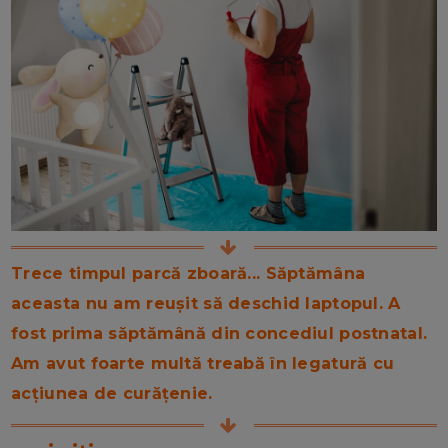
Trece timpul parcă zboară... Săptămâna
aceasta nu am reușit să deschid laptopul. A
fost prima săptămână din concediul postnatal.
Am avut foarte multă treabă în legatură cu
acțiunea de curățenie.