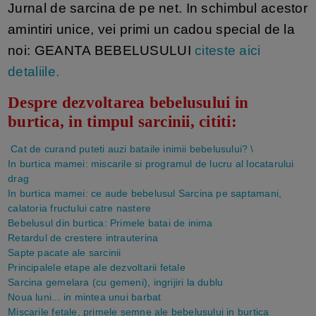
Jurnal de sarcina de pe net. In schimbul acestor
amintiri unice, vei primi un cadou special de la
noi: GEANTA BEBELUSULUI
citeste aici
detaliile.
Despre dezvoltarea bebelusului in
burtica, in timpul sarcinii, cititi:
Cat de curand puteti auzi bataile inimii bebelusului?
\
In burtica mamei: miscarile si programul de lucru al locatarului
drag
In burtica mamei: ce aude bebelusul
Sarcina pe saptamani,
calatoria fructului catre nastere
Bebelusul din burtica: Primele batai de inima
Retardul de crestere intrauterina
Sapte pacate ale sarcinii
Principalele etape ale dezvoltarii fetale
Sarcina gemelara (cu gemeni), ingrijiri la dublu
Noua luni... in mintea unui barbat
Miscarile fetale, primele semne ale bebelusului in burtica