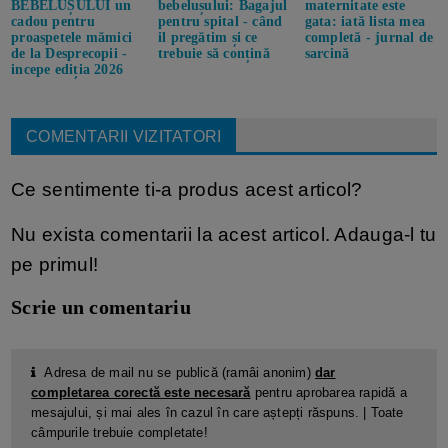
BEBELUȘULUI un
bebelușului: Bagajul
maternitate este
cadou pentru
pentru spital - când
gata: iată lista mea
proaspetele mămici
il pregătim și ce
completă - jurnal de
de la Desprecopii -
trebuie să conțină
sarcină
incepe ediția 2026
COMENTARII VIZITATORI
Ce sentimente ti-a produs acest articol?
Nu exista comentarii la acest articol. Adauga-l tu
pe primul!
Scrie un comentariu
Adresa de mail nu se publică (ramâi anonim)
dar
completarea corectă este necesară
pentru aprobarea rapidă a
mesajului, și mai ales în cazul în care aștepți răspuns. | Toate
câmpurile trebuie completate!