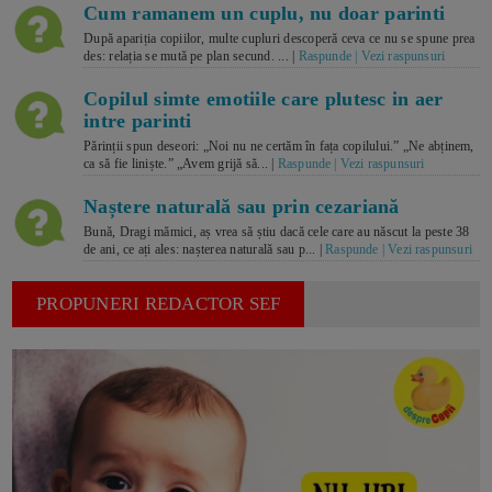
Cum ramanem un cuplu, nu doar parinti
După apariția copiilor, multe cupluri descoperă ceva ce nu se spune prea
des: relația se mută pe plan secund. ... |
Raspunde | Vezi raspunsuri
Copilul simte emotiile care plutesc in aer
intre parinti
Părinții spun deseori: „Noi nu ne certăm în fața copilului.” „Ne abținem,
ca să fie liniște.” „Avem grijă să... |
Raspunde | Vezi raspunsuri
Naștere naturală sau prin cezariană
Bună, Dragi mămici, aș vrea să știu dacă cele care au născut la peste 38
de ani, ce ați ales: nașterea naturală sau p... |
Raspunde | Vezi raspunsuri
PROPUNERI REDACTOR SEF