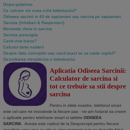
Dopul gelatinos
Ce culoare vor avea ochii bebelusului?
Odiseea sarcinii in 40 de saptamani sau sarcina pe saptamani
Sarcina (Intrebari & Raspunsuri)
Momente cheie in sarcina
Sarcina prelungita
Cand vine barza?
Calculul datei nasterii
Despre data conceptiei sau cand exact se va naste copilul?
Dezvoltarea intrauterina a bebelusului
Aplicatia Odiseea Sarcinii:
Calculator de sarcina si
tot ce trebuie sa stii despre
sarcina
Pentru in zilele noastre, telefonul smart
este cel care ne insosteste la fiecare pas - ne-am hotarat sa creem
o aplicatie pentru telefoane smart si tablete
ODISEEA
SARCINII
.
Acesta este cadoul de la Desprecopii pentru fiecare
graviduta care vrea sa stie in orice moment cum se dezvolta fatul