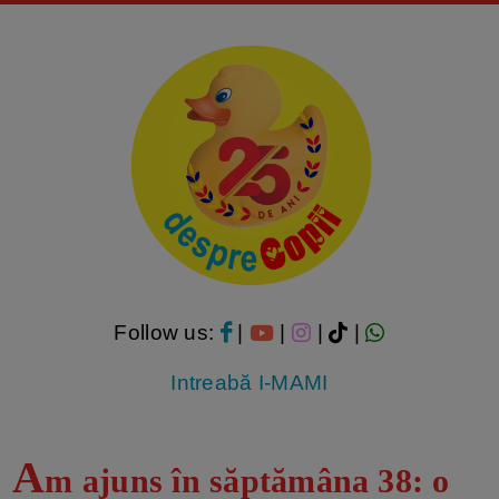
Follow us:
|
|
|
|
Intreabă I-MAMI
A
m ajuns în săptămâna 38: o