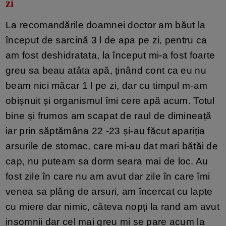
zi
La recomandările doamnei doctor am băut la
început de sarcină 3 l de apa pe zi, pentru ca
am fost deshidratata, la început mi-a fost foarte
greu sa beau atâta apă, ținând cont ca eu nu
beam nici măcar 1 l pe zi, dar cu timpul m-am
obișnuit și organismul îmi cere apă acum. Totul
bine și frumos am scapat de raul de dimineață
iar prin săptămâna 22 -23 și-au făcut apariția
arsurile de stomac, care mi-au dat mari bătăi de
cap, nu puteam sa dorm seara mai de loc. Au
fost zile în care nu am avut dar zile în care îmi
venea sa plâng de arsuri, am încercat cu lapte
cu miere dar nimic, câteva nopți la rand am avut
insomnii dar cel mai greu mi se pare acum la