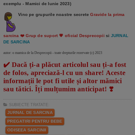
exemplu - Mamici de Iunie 2023)
Vino pe grupurile noastre secrete
Gravide la prima
sarcina ❤️ Grup de suport 💗 oficial Desprecopii
si
JURNAL
DE SARCINA
autor: o mamica de la Desprecopii - toate drepturile rezervate (c) 2023
✔️ Dacă ți-a plăcut articolul sau ți-a fost
de folos, apreciază-l cu un share! Aceste
informații le pot fi utile și altor mămici
sau tătici. Îți mulțumim anticipat! ❣️
SUBIECTE TRATATE:
JURNAL DE SARCINA
PREGATIRI PENTRU BEBE
ODISEEA SARCINII