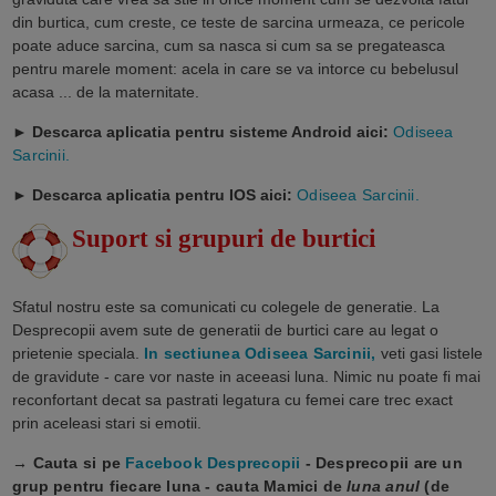
din burtica, cum creste, ce teste de sarcina urmeaza, ce pericole
poate aduce sarcina, cum sa nasca si cum sa se pregateasca
pentru marele moment: acela in care se va intorce cu bebelusul
acasa ... de la maternitate.
► Descarca aplicatia pentru sisteme Android aici:
Odiseea
Sarcinii.
►
Descarca aplicatia pentru IOS aici:
Odiseea Sarcinii.
Suport si grupuri de burtici
Sfatul nostru este sa comunicati cu colegele de generatie. La
Desprecopii avem sute de generatii de burtici care au legat o
prietenie speciala.
In sectiunea Odiseea Sarcinii,
veti gasi listele
de gravidute - care vor naste in aceeasi luna. Nimic nu poate fi mai
reconfortant decat sa pastrati legatura cu femei care trec exact
prin aceleasi stari si emotii.
→ Cauta si pe
Facebook Desprecopii
- Desprecopii are un
grup pentru fiecare luna - cauta Mamici de
luna anul
(de