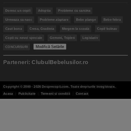
Doresc un copil
Adoptia
Probleme cu sarcina
Urmeaza sa nasc
Probleme alaptare
Bebe plange
Bebe febra
Caut bona
Cresa, Gradinta
Mergem la scoala
Copil bolnav
Copii cu nevoi speciale
Gemeni, Tripleti
Legislativ
Modifică Setările
CONCURSURI
Parteneri:
ClubulBebelusilor.ro
Copyright © 2000 - 2026
Desprecopii.com
. Toate drepturile inregistrate.
Acasa
Publicitate
Termeni si conditii
Contact