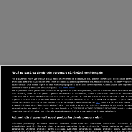
Nouă ne pasă ca datele tale personale să rămână confidențiale
Noi și partenerii noștri
589
stocăm și/sau accesăm informații pe dispozitivul dvs., precum identificatorii cookie unici pentru
prelucrarea datelor cu caracter personal. Puteți accepta sau gestiona preferințele dvs. făcând clic mai jos, respectiv vă puteți
opune utilizării unui interes legitim în orice moment pe pagina cu politica de confidențialitate. Aceste alegeri vor fi raportate
partenerilor noștri și nu vă vor afecta navigarea.
Mai multe detalii
Noi si partenerii nostri (retelele de socializare si agentiile de publicitate partenere, precum si furnizorii nostri de servicii de
date analitice) prelucram date pentru a permite website-ului sa functioneze, pentru a personaliza continutul si anunturile
publicitare afisate in functie de interesele si/sau profilul dvs., pentru a va oferi functionalitati aferente retelelor de socializare
si pentru a analiza traficul pe website. Beneficiati de drepturile prevazute de art. 15-22 din GDPR in legatura cu prelucrarea
datelor cu caracter personal. Aceste drepturi pot fi exercitate prin modalitatea indicata
aici
. Prin click pe “ACCEPT TOATE”,
acceptati folosirea tuturor Tehnologiilor de tip Cookie, care implica inclusiv acceptul dvs. cu privire la stocarea/accesarea
informatiilor de catre Vendor-ii cu care colaboram. Prin click pe “VREAU SA MODIFIC SETARILE INDIVIDUAL” puteti schimba
preferintele in mod individual, mai putin cele legate de cookie strict necesare pentru functionarea website-ului.
Atât noi, cât și partenerii noștri prelucrăm datele pentru a oferi:
Măsurarea performanței reclamelor. Utilizarea profilurilor pentru selectarea conținutului personalizat. Dezvoltarea și
îmbunătățirea serviciilor. Stocarea și/sau accesarea informațiilor de pe un dispozitiv. Crearea profilurilor de conținut
personalizat. Utilizarea profilurilor pentru selectarea publicității personalizate. Crearea profilurilor pentru publicitate
personalizată. Măsurarea performanței conținutului. Înțelegerea publicului prin statistici sau combinații de date din surse