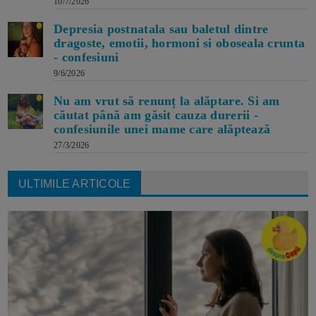
10/7/2026
Depresia postnatala sau baletul dintre
dragoste, emotii, hormoni si oboseala crunta
- confesiuni
9/6/2026
Nu am vrut să renunț la alăptare. Si am
căutat până am găsit cauza durerii -
confesiunile unei mame care alăptează
27/3/2026
ULTIMILE ARTICOLE