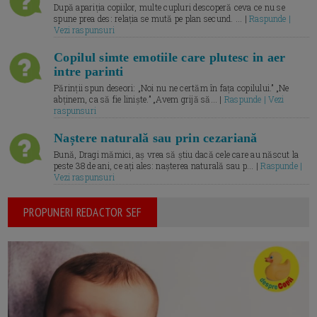
După apariția copiilor, multe cupluri descoperă ceva ce nu se
spune prea des: relația se mută pe plan secund. ... |
Raspunde |
Vezi raspunsuri
Copilul simte emotiile care plutesc in aer
intre parinti
Părinții spun deseori: „Noi nu ne certăm în fața copilului.” „Ne
abținem, ca să fie liniște.” „Avem grijă să... |
Raspunde | Vezi
raspunsuri
Naștere naturală sau prin cezariană
Bună, Dragi mămici, aș vrea să știu dacă cele care au născut la
peste 38 de ani, ce ați ales: nașterea naturală sau p... |
Raspunde |
Vezi raspunsuri
PROPUNERI REDACTOR SEF