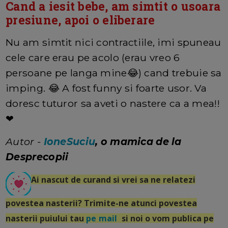
Cand a iesit bebe, am simtit o usoara
presiune, apoi o eliberare
Nu am simtit nici contractiile, imi spuneau
cele care erau pe acolo (erau vreo 6
persoane pe langa mine😂) cand trebuie sa
imping. 😂 A fost funny si foarte usor. Va
doresc tuturor sa aveti o nastere ca a mea!!
❤
Autor -
IoneSuciu
, o mamica de la
Desprecopii
Ai nascut de curand si vrei sa ne relatezi
povestea nasterii? Trimite-ne atunci povestea
nasterii puiului tau
pe mail
si noi o vom publica pe