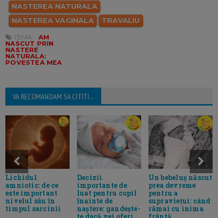
NASTEREA NATURALA
NASTEREA VAGINALA
TRAVALIU
TEMA:
AM
NASCUT PRIN
NASTERE
NATURALA:
POVESTEA MEA
VA RECOMANDAM SA CITITI...
Lichidul
Decizii
Un bebeluș născut
amniotic: de ce
importante de
prea devreme
este important
luat pentru copil
pentru a
nivelul său în
înainte de
supraviețui: când
timpul sarcinii
naștere: gandește-
rămai cu inima
te dacă vei oferi
frântă