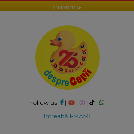
COMUNITATE
Follow us:
|
|
|
|
Intreabă I-MAMI