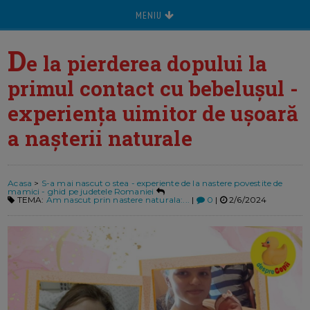
MENIU
D
e la pierderea dopului la
primul contact cu bebelușul -
experiența uimitor de ușoară
a nașterii naturale
Acasa
>
S-a mai nascut o stea - experiente de la nastere povestite de
mamici - ghid pe judetele Romaniei
TEMA:
Am nascut prin nastere naturala:...
|
0
|
2/6/2024