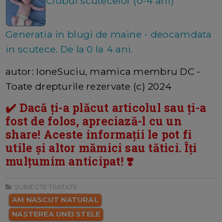
Clubul scutecelor (0-4 ani)
Generatia in blugi de maine - deocamdata
in scutece. De la 0 la 4 ani.
autor: IoneSuciu, mamica membru DC -
Toate drepturile rezervate (c) 2024
✔️ Dacă ți-a plăcut articolul sau ți-a
fost de folos, apreciază-l cu un
share! Aceste informații le pot fi
utile și altor mămici sau tătici. Îți
mulțumim anticipat! ❣️
SUBIECTE TRATATE:
AM NASCUT NATURAL
NASTEREA UNEI STELE