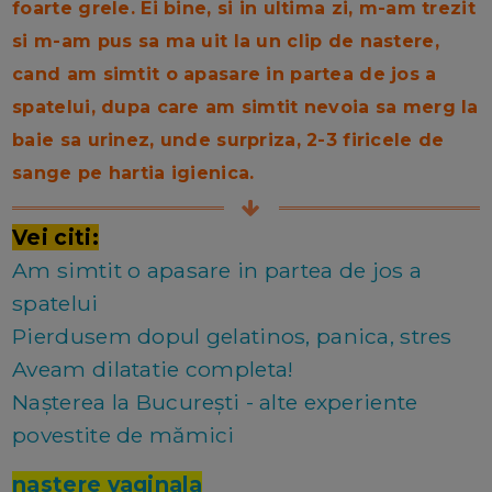
foarte grele. Ei bine, si in ultima zi, m-am trezit
si m-am pus sa ma uit la un clip de nastere,
cand am simtit o apasare in partea de jos a
spatelui, dupa care am simtit nevoia sa merg la
baie sa urinez, unde surpriza, 2-3 firicele de
sange pe hartia igienica.
Vei citi:
Am simtit o apasare in partea de jos a
spatelui
Pierdusem dopul gelatinos, panica, stres
Aveam dilatatie completa!
Nașterea la București - alte experiente
povestite de mămici
nastere vaginala