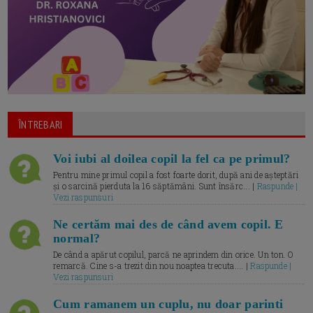
ÎNTREBARI
Voi iubi al doilea copil la fel ca pe primul?
Pentru mine primul copil a fost foarte dorit, după ani de așteptări
și o sarcină pierduta la 16 săptămâni. Sunt însărc... |
Raspunde |
Vezi raspunsuri
Ne certăm mai des de când avem copil. E
normal?
De când a apărut copilul, parcă ne aprindem din orice. Un ton. O
remarcă. Cine s-a trezit din nou noaptea trecuta.... |
Raspunde |
Vezi raspunsuri
Cum ramanem un cuplu, nu doar parinti