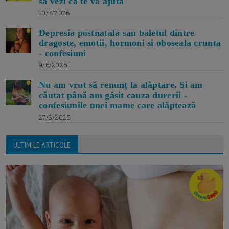
sa vezi ca te va ajuta
10/7/2026
Depresia postnatala sau baletul dintre
dragoste, emotii, hormoni si oboseala crunta
- confesiuni
9/6/2026
Nu am vrut să renunț la alăptare. Si am
căutat până am găsit cauza durerii -
confesiunile unei mame care alăptează
27/3/2026
ULTIMILE ARTICOLE