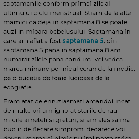
saptamanile conform primei zile al
ultimului ciclu menstrual. Stiam de la alte
mamici ca deja in saptamana 8 se poate
auzi inimioara bebelusului. Saptamana in
care am aflat a fost
saptamana 5
, din
saptamana 5 pana in saptamana 8 am
numarat zilele pana cand imi voi vedea
marea minune pe micul ecran de la medic,
pe o bucatia de foaie lucioasa de la
ecografie.
Eram atat de entuziasmati amandoi incat
de multe ori am ignorat starile de rau,
micile ameteli si greturi, si am ales sa ma
bucur de fiecare simptom, deoarece voi
deveni mama si nimic nu imi poate strica