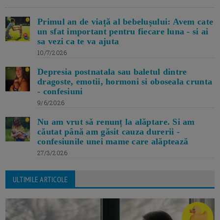
Primul an de viață al bebelușului: Avem cate
un sfat important pentru fiecare luna - si ai
sa vezi ca te va ajuta
10/7/2026
Depresia postnatala sau baletul dintre
dragoste, emotii, hormoni si oboseala crunta
- confesiuni
9/6/2026
Nu am vrut să renunț la alăptare. Si am
căutat până am găsit cauza durerii -
confesiunile unei mame care alăptează
27/3/2026
ULTIMILE ARTICOLE