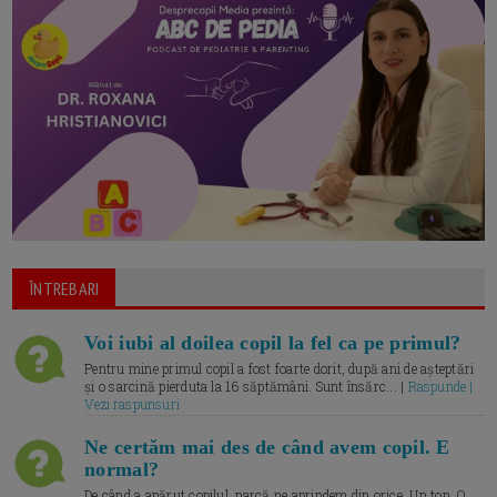
ÎNTREBARI
Voi iubi al doilea copil la fel ca pe primul?
Pentru mine primul copil a fost foarte dorit, după ani de așteptări
și o sarcină pierduta la 16 săptămâni. Sunt însărc... |
Raspunde |
Vezi raspunsuri
Ne certăm mai des de când avem copil. E
normal?
De când a apărut copilul, parcă ne aprindem din orice. Un ton. O