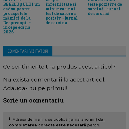
BEBELUȘULUI un
infertilitate si
teste pozitive de
cadou pentru
minunea unui
sarcină - jurnal
proaspetele
test de sarcina
de sarcină
mămici de la
pozitiv - jurnal
Desprecopii -
de sarcina
incepe ediția
2026
COMENTARII VIZITATORI
Ce sentimente ti-a produs acest articol?
Nu exista comentarii la acest articol.
Adauga-l tu pe primul!
Scrie un comentariu
Adresa de mail nu se publică (ramâi anonim)
dar
completarea corectă este necesară
pentru