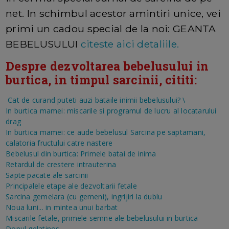
net. In schimbul acestor amintiri unice, vei
primi un cadou special de la noi: GEANTA
BEBELUSULUI
citeste aici detaliile.
Despre dezvoltarea bebelusului in
burtica, in timpul sarcinii, cititi:
Cat de curand puteti auzi bataile inimii bebelusului?
\
In burtica mamei: miscarile si programul de lucru al locatarului
drag
In burtica mamei: ce aude bebelusul
Sarcina pe saptamani,
calatoria fructului catre nastere
Bebelusul din burtica: Primele batai de inima
Retardul de crestere intrauterina
Sapte pacate ale sarcinii
Principalele etape ale dezvoltarii fetale
Sarcina gemelara (cu gemeni), ingrijiri la dublu
Noua luni... in mintea unui barbat
Miscarile fetale, primele semne ale bebelusului in burtica
Dopul gelatinos