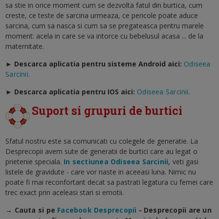
sa stie in orice moment cum se dezvolta fatul din burtica, cum
creste, ce teste de sarcina urmeaza, ce pericole poate aduce
sarcina, cum sa nasca si cum sa se pregateasca pentru marele
moment: acela in care se va intorce cu bebelusul acasa ... de la
maternitate.
► Descarca aplicatia pentru sisteme Android aici:
Odiseea
Sarcinii.
►
Descarca aplicatia pentru IOS aici:
Odiseea Sarcinii.
Suport si grupuri de burtici
Sfatul nostru este sa comunicati cu colegele de generatie. La
Desprecopii avem sute de generatii de burtici care au legat o
prietenie speciala.
In sectiunea Odiseea Sarcinii,
veti gasi
listele de gravidute - care vor naste in aceeasi luna. Nimic nu
poate fi mai reconfortant decat sa pastrati legatura cu femei care
trec exact prin aceleasi stari si emotii.
→ Cauta si pe
Facebook Desprecopii
- Desprecopii are un