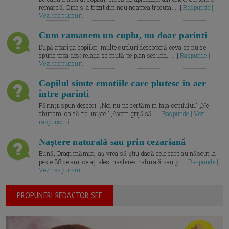
remarcă. Cine s-a trezit din nou noaptea trecuta.... |
Raspunde |
Vezi raspunsuri
Cum ramanem un cuplu, nu doar parinti
După apariția copiilor, multe cupluri descoperă ceva ce nu se
spune prea des: relația se mută pe plan secund. ... |
Raspunde |
Vezi raspunsuri
Copilul simte emotiile care plutesc in aer
intre parinti
Părinții spun deseori: „Noi nu ne certăm în fața copilului.” „Ne
abținem, ca să fie liniște.” „Avem grijă să... |
Raspunde | Vezi
raspunsuri
Naștere naturală sau prin cezariană
Bună, Dragi mămici, aș vrea să știu dacă cele care au născut la
peste 38 de ani, ce ați ales: nașterea naturală sau p... |
Raspunde |
Vezi raspunsuri
PROPUNERI REDACTOR SEF