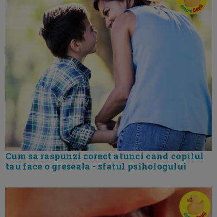
Cum sa raspunzi corect atunci cand copilul
tau face o greseala - sfatul psihologului