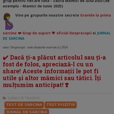
grup pentru fiecare luna - cauta Mamici de
luna anul
(de
exemplu - Mamici de Iunie 2025)
Vino pe grupurile noastre secrete
Gravide la prima
sarcina ❤️ Grup de suport 💗 oficial Desprecopii
si
JURNAL
DE SARCINA
autor: Desprecopii - toate drepturile rezervate (c) 2024
✔️ Dacă ți-a plăcut articolul sau ți-a
fost de folos, apreciază-l cu un
share! Aceste informații le pot fi
utile și altor mămici sau tătici. Îți
mulțumim anticipat! ❣️
SUBIECTE TRATATE:
TEST DE SARCINA
TEST POZITIV
JURNAL DE SARCINA