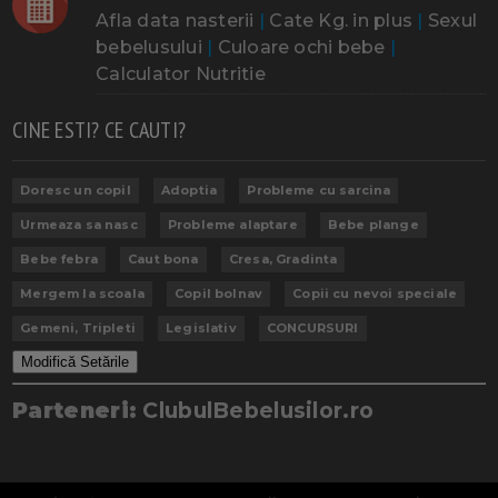
Afla data nasterii
|
Cate Kg. in plus
|
Sexul
bebelusului
|
Culoare ochi bebe
|
Calculator Nutritie
CINE ESTI? CE CAUTI?
Doresc un copil
Adoptia
Probleme cu sarcina
Urmeaza sa nasc
Probleme alaptare
Bebe plange
Bebe febra
Caut bona
Cresa, Gradinta
Mergem la scoala
Copil bolnav
Copii cu nevoi speciale
Gemeni, Tripleti
Legislativ
CONCURSURI
Modifică Setările
Parteneri:
ClubulBebelusilor.ro