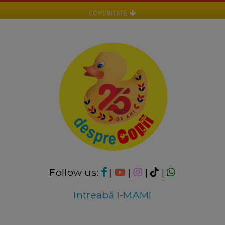
COMUNITATE
Follow us:
|
|
|
|
Intreabă I-MAMI