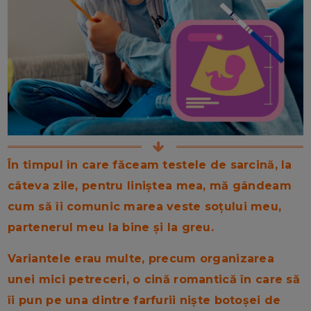
În timpul în care făceam testele de sarcină, la
câteva zile, pentru liniștea mea, mă gândeam
cum să îi comunic marea veste soțului meu,
partenerul meu la bine și la greu.
Variantele erau multe, precum organizarea
unei mici petreceri, o cină romantică în care să
îi pun pe una dintre farfurii niște botoșei de