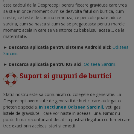
este cadoul de la Desprecopii pentru fiecare graviduta care vrea
sa stie in orice moment cum se dezvolta fatul din burtica, cum
creste, ce teste de sarcina urmeaza, ce pericole poate aduce
sarcina, cum sa nasca si cum sa se pregateasca pentru marele
moment: acela in care se va intorce cu bebelusul acasa ... de la
maternitate.
► Descarca aplicatia pentru sisteme Android aici:
Odiseea
Sarcinii.
►
Descarca aplicatia pentru IOS aici:
Odiseea Sarcinii.
Suport si grupuri de burtici
Sfatul nostru este sa comunicati cu colegele de generatie. La
Desprecopii avem sute de generatii de burtici care au legat o
prietenie speciala.
In sectiunea Odiseea Sarcinii,
veti gasi
listele de gravidute - care vor naste in aceeasi luna. Nimic nu
poate fi mai reconfortant decat sa pastrati legatura cu femei care
trec exact prin aceleasi stari si emotii.