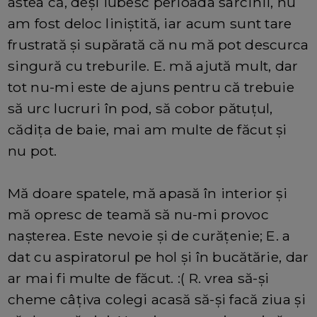
astea că, deși iubesc perioada sarcinii, nu
am fost deloc liniștită, iar acum sunt tare
frustrată și supărată că nu mă pot descurca
singură cu treburile. E. mă ajută mult, dar
tot nu-mi este de ajuns pentru că trebuie
să urc lucruri în pod, să cobor pătuțul,
cădița de baie, mai am multe de făcut și
nu pot.
Mă doare spatele, mă apasă în interior și
mă opresc de teamă să nu-mi provoc
nașterea. Este nevoie și de curățenie; E. a
dat cu aspiratorul pe hol și în bucătărie, dar
ar mai fi multe de făcut. :( R. vrea să-și
cheme câțiva colegi acasă să-și facă ziua și