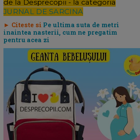
de la Desprecopii - la categoria
JURNAL DE SARCINA
► Citeste si
Pe ultima suta de metri
inaintea nasterii, cum ne pregatim
pentru acea zi