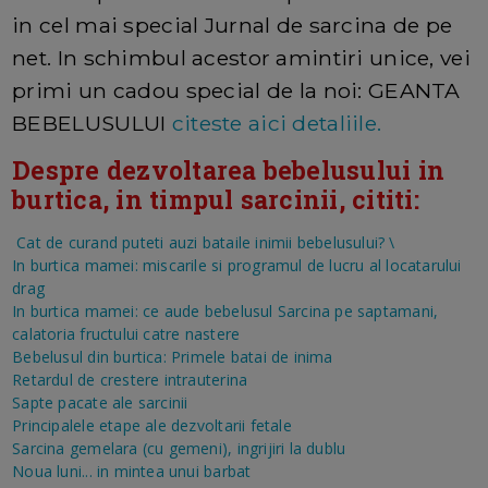
in cel mai special Jurnal de sarcina de pe
net. In schimbul acestor amintiri unice, vei
primi un cadou special de la noi: GEANTA
BEBELUSULUI
citeste aici detaliile.
Despre dezvoltarea bebelusului in
burtica, in timpul sarcinii, cititi:
Cat de curand puteti auzi bataile inimii bebelusului?
\
In burtica mamei: miscarile si programul de lucru al locatarului
drag
In burtica mamei: ce aude bebelusul
Sarcina pe saptamani,
calatoria fructului catre nastere
Bebelusul din burtica: Primele batai de inima
Retardul de crestere intrauterina
Sapte pacate ale sarcinii
Principalele etape ale dezvoltarii fetale
Sarcina gemelara (cu gemeni), ingrijiri la dublu
Noua luni... in mintea unui barbat