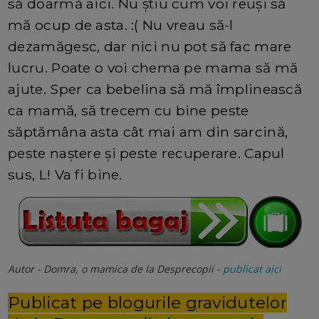
să doarmă aici. Nu știu cum voi reuși să
mă ocup de asta. :( Nu vreau să-l
dezamăgesc, dar nici nu pot să fac mare
lucru. Poate o voi chema pe mama să mă
ajute. Sper ca bebelina să mă împlinească
ca mamă, să trecem cu bine peste
săptămâna asta cât mai am din sarcină,
peste naștere și peste recuperare. Capul
sus, L! Va fi bine.
Autor - Domra, o mamica de la Desprecopii -
publicat aici
Publicat pe blogurile gravidutelor