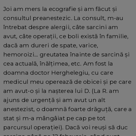
Joi am mers la ecografie și am făcut și
consultul preanestezic. La consult, m-au
întrebat despre alergii, câte sarcini am
avut, câte operații, ce boli există în familie,
dacă am dureri de spate, varice,
hemoroizi... greutatea înainte de sarcină și
cea actuală, înălțimea, etc. Am fost la
doamna doctor Herghelegiu, cu care
medicul meu operează de obicei și pe care
am avut-o și la nașterea lui D. (La R. am
ajuns de urgență și am avut un alt
anestezist, o doamnă foarte drăguță, care a
stat și m-a mângâiat pe cap pe tot
parcursul operației). Dacă voi reuși să duc