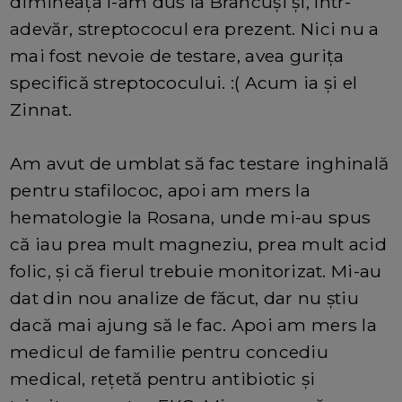
dimineața l-am dus la Brâncuși și, într-
adevăr, streptococul era prezent. Nici nu a
mai fost nevoie de testare, avea gurița
specifică streptococului. :( Acum ia și el
Zinnat.
Am avut de umblat să fac testare inghinală
pentru stafilococ, apoi am mers la
hematologie la Rosana, unde mi-au spus
că iau prea mult magneziu, prea mult acid
folic, și că fierul trebuie monitorizat. Mi-au
dat din nou analize de făcut, dar nu știu
dacă mai ajung să le fac. Apoi am mers la
medicul de familie pentru concediu
medical, rețetă pentru antibiotic și