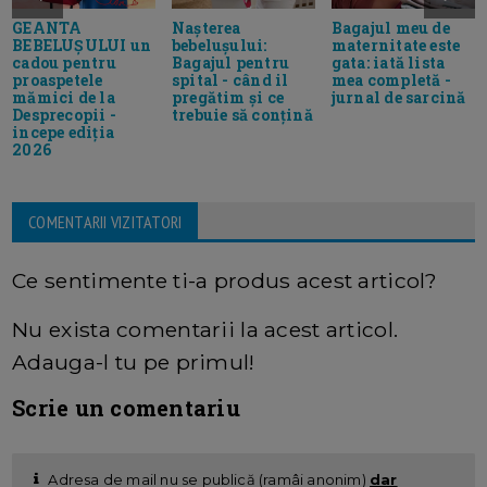
GEANTA
Nașterea
Bagajul meu de
BEBELUȘULUI un
bebelușului:
maternitate este
cadou pentru
Bagajul pentru
gata: iată lista
proaspetele
spital - când il
mea completă -
mămici de la
pregătim și ce
jurnal de sarcină
Desprecopii -
trebuie să conțină
incepe ediția
2026
COMENTARII VIZITATORI
Ce sentimente ti-a produs acest articol?
Nu exista comentarii la acest articol.
Adauga-l tu pe primul!
Scrie un comentariu
Adresa de mail nu se publică (ramâi anonim)
dar