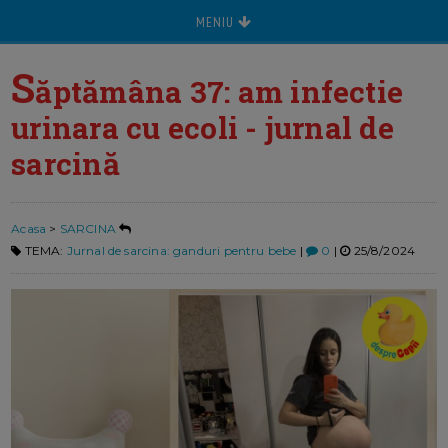
MENIU
S
ăptămâna 37: am infectie
urinara cu ecoli - jurnal de
sarcină
Acasa
>
SARCINA
TEMA:
Jurnal de sarcina: ganduri pentru bebe
|
0
|
25/8/2024