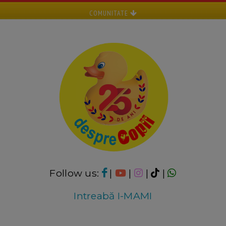
COMUNITATE
Follow us:
|
|
|
|
Intreabă I-MAMI