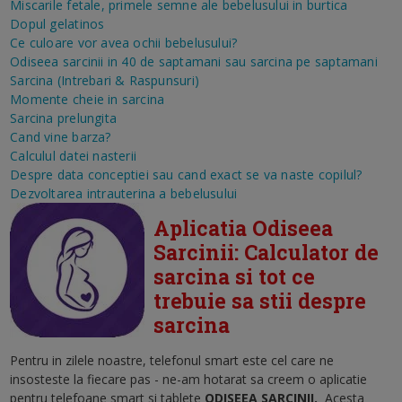
Miscarile fetale, primele semne ale bebelusului in burtica
Dopul gelatinos
Ce culoare vor avea ochii bebelusului?
Odiseea sarcinii in 40 de saptamani sau sarcina pe saptamani
Sarcina (Intrebari & Raspunsuri)
Momente cheie in sarcina
Sarcina prelungita
Cand vine barza?
Calculul datei nasterii
Despre data conceptiei sau cand exact se va naste copilul?
Dezvoltarea intrauterina a bebelusului
Aplicatia Odiseea
Sarcinii: Calculator de
sarcina si tot ce
trebuie sa stii despre
sarcina
Pentru in zilele noastre, telefonul smart este cel care ne
insosteste la fiecare pas - ne-am hotarat sa creem o aplicatie
pentru telefoane smart si tablete
ODISEEA SARCINII
.
Acesta