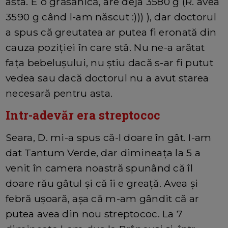
asta. E o grăsănică, are deja 3580 g (R. avea
3590 g când l-am născut :))) ), dar doctorul
a spus că greutatea ar putea fi eronată din
cauza poziției în care stă. Nu ne-a arătat
fața bebelușului, nu știu dacă s-ar fi putut
vedea sau dacă doctorul nu a avut starea
necesară pentru asta.
Intr-adevăr era streptococ
Seara, D. mi-a spus că-l doare în gât. I-am
dat Tantum Verde, dar dimineața la 5 a
venit în camera noastră spunând că îl
doare rău gâtul și că îi e greață. Avea și
febră ușoară, așa că m-am gândit că ar
putea avea din nou streptococ. La 7