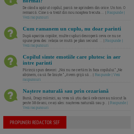
normal?
De când a apărut copilul, parcă ne aprindem din orice. Un ton. O
remarcă. Cine s-a trezit din nou noaptea trecuta.... |
Raspunde |
Vezi raspunsuri
Cum ramanem un cuplu, nu doar parinti
După apariția copiilor, multe cupluri descoperă ceva ce nu se
spune prea des: relația se mută pe plan secund. ... |
Raspunde |
Vezi raspunsuri
Copilul simte emotiile care plutesc in aer
intre parinti
Părinții spun deseori: „Noi nu ne certăm în fața copilului.” „Ne
abținem, ca să fie liniște.” „Avem grijă să... |
Raspunde | Vezi
raspunsuri
Naștere naturală sau prin cezariană
Bună, Dragi mămici, aș vrea să știu dacă cele care au născut la
peste 38 de ani, ce ați ales: nașterea naturală sau p... |
Raspunde |
Vezi raspunsuri
PROPUNERI REDACTOR SEF