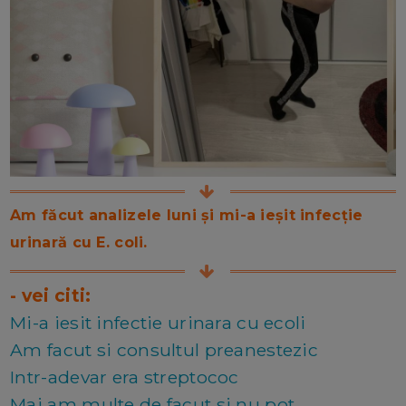
Am făcut analizele luni și mi-a ieșit infecție
urinară cu E. coli.
- vei citi:
Mi-a iesit infectie urinara cu ecoli
Am facut si consultul preanestezic
Intr-adevar era streptococ
Mai am multe de facut si nu pot