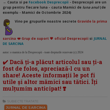
→ Cauta si pe
Facebook Desprecopii
- Desprecopii are un
grup pentru fiecare luna - cauta Mamici de
luna anul
(de
exemplu - Mamici de Octombrie 2024)
Vino pe grupurile noastre secrete
Gravide la prima
sarcina ❤️ Grup de suport 💗 oficial Desprecopii
si
JURNAL
DE SARCINA
autor: o mamica de la Desprecopii - toate drepturile rezervate (c) 2024
✔️ Dacă ți-a plăcut articolul sau ți-a
fost de folos, apreciază-l cu un
share! Aceste informații le pot fi
utile și altor mămici sau tătici. Îți
mulțumim anticipat! ❣️
SUBIECTE TRATATE:
JURNAL DE SARCINA