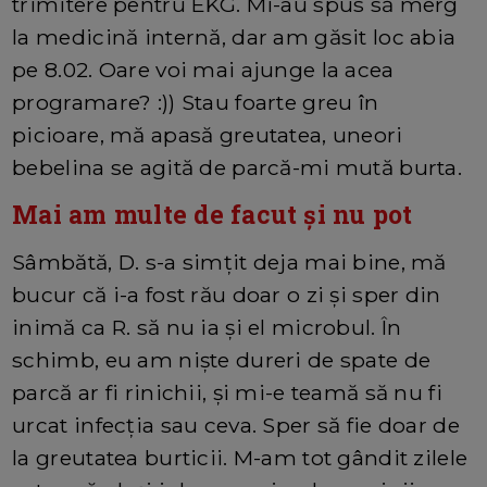
trimitere pentru EKG. Mi-au spus să merg
la medicină internă, dar am găsit loc abia
pe 8.02. Oare voi mai ajunge la acea
programare? :)) Stau foarte greu în
picioare, mă apasă greutatea, uneori
bebelina se agită de parcă-mi mută burta.
Mai am multe de facut și nu pot
Sâmbătă, D. s-a simțit deja mai bine, mă
bucur că i-a fost rău doar o zi și sper din
inimă ca R. să nu ia și el microbul. În
schimb, eu am niște dureri de spate de
parcă ar fi rinichii, și mi-e teamă să nu fi
urcat infecția sau ceva. Sper să fie doar de
la greutatea burticii. M-am tot gândit zilele