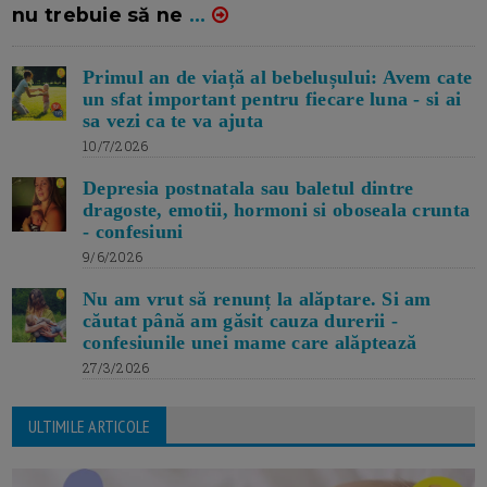
nu trebuie să ne
...
Primul an de viață al bebelușului: Avem cate
un sfat important pentru fiecare luna - si ai
sa vezi ca te va ajuta
10/7/2026
Depresia postnatala sau baletul dintre
dragoste, emotii, hormoni si oboseala crunta
- confesiuni
9/6/2026
Nu am vrut să renunț la alăptare. Si am
căutat până am găsit cauza durerii -
confesiunile unei mame care alăptează
27/3/2026
ULTIMILE ARTICOLE