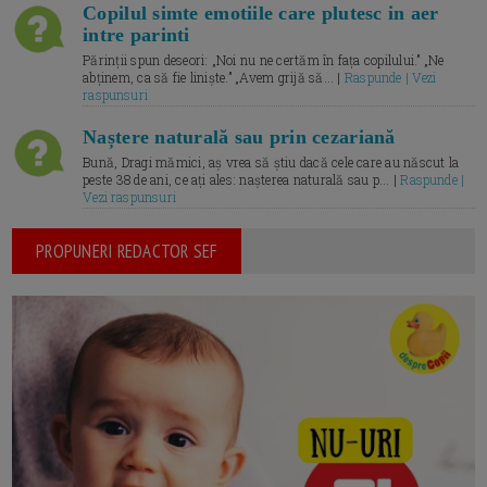
Copilul simte emotiile care plutesc in aer
intre parinti
Părinții spun deseori: „Noi nu ne certăm în fața copilului.” „Ne
abținem, ca să fie liniște.” „Avem grijă să... |
Raspunde | Vezi
raspunsuri
Naștere naturală sau prin cezariană
Bună, Dragi mămici, aș vrea să știu dacă cele care au născut la
peste 38 de ani, ce ați ales: nașterea naturală sau p... |
Raspunde |
Vezi raspunsuri
PROPUNERI REDACTOR SEF