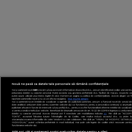
Nouă ne pasă ca datele tale personale să rămână confidențiale
Noi și partenerii noștri
589
stocăm și/sau accesăm informații pe dispozitivul dvs., precum identificatorii cookie unici pentru
prelucrarea datelor cu caracter personal. Puteți accepta sau gestiona preferințele dvs. făcând clic mai jos, respectiv vă
puteți opune utilizării unui interes legitim în orice moment pe pagina cu politica de confidențialitate. Aceste alegeri vor fi
raportate partenerilor noștri și nu vă vor afecta navigarea.
Mai multe detalii
Noi si partenerii nostri (retelele de socializare si agentiile de publicitate partenere, precum si furnizorii nostri de servicii de
date analitice) prelucram date pentru a permite website-ului sa functioneze, pentru a personaliza continutul si anunturile
publicitare afisate in functie de interesele si/sau profilul dvs., pentru a va oferi functionalitati aferente retelelor de socializare
si pentru a analiza traficul pe website. Beneficiati de drepturile prevazute de art. 15-22 din GDPR in legatura cu prelucrarea
datelor cu caracter personal. Aceste drepturi pot fi exercitate prin modalitatea indicata
aici
. Prin click pe “ACCEPT
TOATE”, acceptati folosirea tuturor Tehnologiilor de tip Cookie, care implica inclusiv acceptul dvs. cu privire la
stocarea/accesarea informatiilor de catre Vendor-ii cu care colaboram. Prin click pe “VREAU SA MODIFIC SETARILE
INDIVIDUAL” puteti schimba preferintele in mod individual, mai putin cele legate de cookie strict necesare pentru
functionarea website-ului.
Atât noi, cât și partenerii noștri prelucrăm datele pentru a oferi: