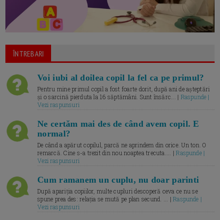
ÎNTREBARI
Voi iubi al doilea copil la fel ca pe primul?
Pentru mine primul copil a fost foarte dorit, după ani de așteptări
și o sarcină pierduta la 16 săptămâni. Sunt însărc... |
Raspunde |
Vezi raspunsuri
Ne certăm mai des de când avem copil. E
normal?
De când a apărut copilul, parcă ne aprindem din orice. Un ton. O
remarcă. Cine s-a trezit din nou noaptea trecuta.... |
Raspunde |
Vezi raspunsuri
Cum ramanem un cuplu, nu doar parinti
După apariția copiilor, multe cupluri descoperă ceva ce nu se
spune prea des: relația se mută pe plan secund. ... |
Raspunde |
Vezi raspunsuri