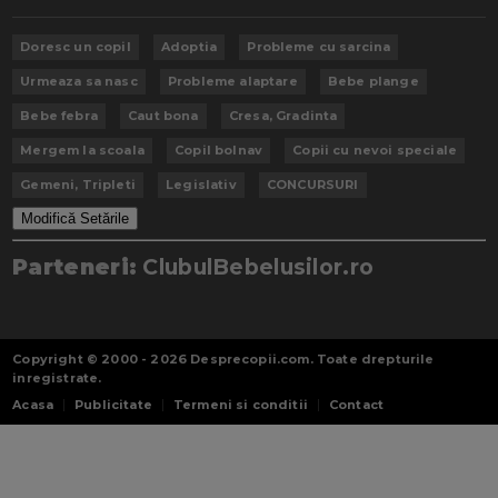
Doresc un copil
Adoptia
Probleme cu sarcina
Urmeaza sa nasc
Probleme alaptare
Bebe plange
Bebe febra
Caut bona
Cresa, Gradinta
Mergem la scoala
Copil bolnav
Copii cu nevoi speciale
Gemeni, Tripleti
Legislativ
CONCURSURI
Modifică Setările
Parteneri:
ClubulBebelusilor.ro
Copyright © 2000 - 2026
Desprecopii.com
. Toate drepturile
inregistrate.
Acasa
Publicitate
Termeni si conditii
Contact