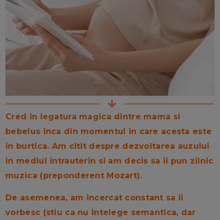
Cred in legatura magica dintre mama si
bebelus inca din momentul in care acesta este
in burtica. Am citit despre dezvoltarea auzului
in mediul intrauterin si am decis sa ii pun zilnic
muzica (preponderent Mozart).
De asemenea, am incercat constant sa ii
vorbesc (stiu ca nu intelege semantica, dar