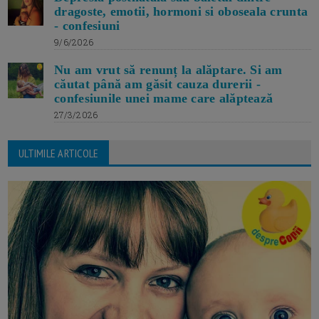
dragoste, emotii, hormoni si oboseala crunta
- confesiuni
9/6/2026
Nu am vrut să renunț la alăptare. Si am
căutat până am găsit cauza durerii -
confesiunile unei mame care alăptează
27/3/2026
ULTIMILE ARTICOLE