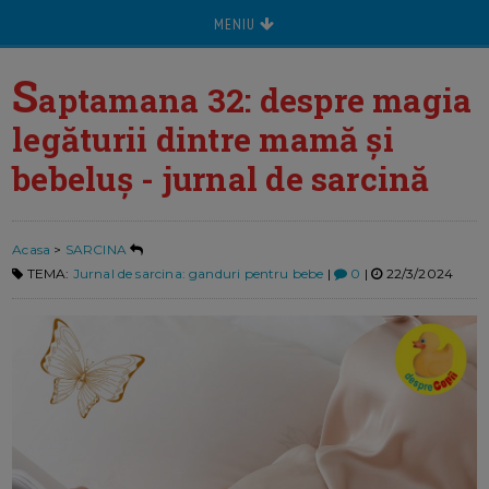
MENIU
S
aptamana 32: despre magia
legăturii dintre mamă și
bebeluș - jurnal de sarcină
Acasa
>
SARCINA
TEMA:
Jurnal de sarcina: ganduri pentru bebe
|
0
|
22/3/2024