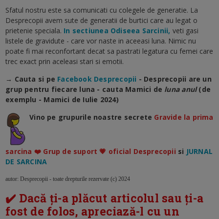
Sfatul nostru este sa comunicati cu colegele de generatie. La
Desprecopii avem sute de generatii de burtici care au legat o
prietenie speciala.
In sectiunea Odiseea Sarcinii,
veti gasi
listele de gravidute - care vor naste in aceeasi luna. Nimic nu
poate fi mai reconfortant decat sa pastrati legatura cu femei care
trec exact prin aceleasi stari si emotii.
→ Cauta si pe
Facebook Desprecopii
- Desprecopii are un
grup pentru fiecare luna - cauta Mamici de
luna anul
(de
exemplu - Mamici de Iulie 2024)
Vino pe grupurile noastre secrete
Gravide la prima
sarcina ❤️ Grup de suport 💗 oficial Desprecopii
si
JURNAL
DE SARCINA
autor: Desprecopii - toate drepturile rezervate (c) 2024
✔️ Dacă ți-a plăcut articolul sau ți-a
fost de folos, apreciază-l cu un