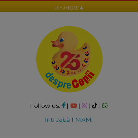
COMUNITATE
Follow us:
|
|
|
|
Intreabă I-MAMI