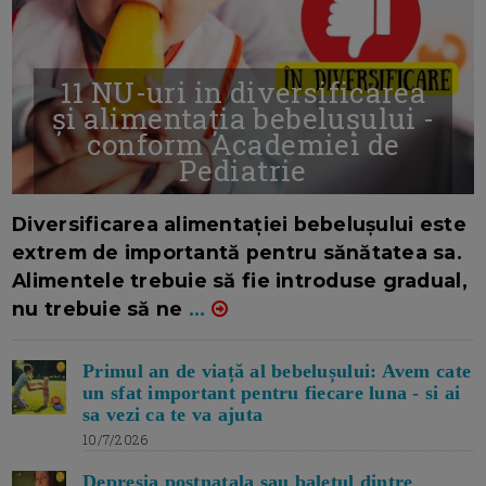
11 NU-uri in diversificarea
și alimentația bebelușului -
conform Academiei de
Pediatrie
16/7/2026
AUTOR: EDITOR DC.
Diversificarea alimentației bebelușului este
extrem de importantă pentru sănătatea sa.
Alimentele trebuie să fie introduse gradual,
nu trebuie să ne
...
Primul an de viață al bebelușului: Avem cate
un sfat important pentru fiecare luna - si ai
sa vezi ca te va ajuta
10/7/2026
Depresia postnatala sau baletul dintre