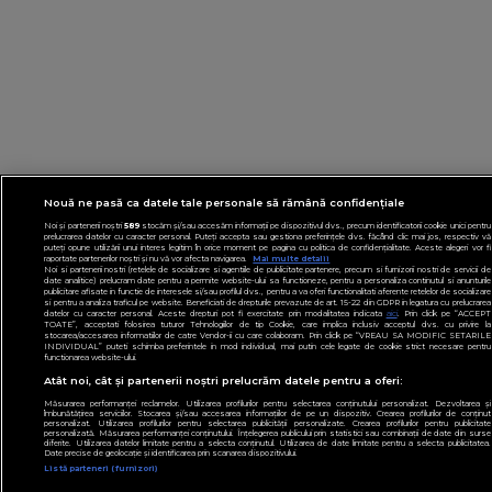
Nouă ne pasă ca datele tale personale să rămână confidențiale
Noi și partenerii noștri
589
stocăm și/sau accesăm informații pe dispozitivul dvs., precum identificatorii cookie unici pentru
prelucrarea datelor cu caracter personal. Puteți accepta sau gestiona preferințele dvs. făcând clic mai jos, respectiv vă
puteți opune utilizării unui interes legitim în orice moment pe pagina cu politica de confidențialitate. Aceste alegeri vor fi
raportate partenerilor noștri și nu vă vor afecta navigarea.
Mai multe detalii
Noi si partenerii nostri (retelele de socializare si agentiile de publicitate partenere, precum si furnizorii nostri de servicii de
date analitice) prelucram date pentru a permite website-ului sa functioneze, pentru a personaliza continutul si anunturile
publicitare afisate in functie de interesele si/sau profilul dvs., pentru a va oferi functionalitati aferente retelelor de socializare
si pentru a analiza traficul pe website. Beneficiati de drepturile prevazute de art. 15-22 din GDPR in legatura cu prelucrarea
datelor cu caracter personal. Aceste drepturi pot fi exercitate prin modalitatea indicata
aici
. Prin click pe “ACCEPT
TOATE”, acceptati folosirea tuturor Tehnologiilor de tip Cookie, care implica inclusiv acceptul dvs. cu privire la
stocarea/accesarea informatiilor de catre Vendor-ii cu care colaboram. Prin click pe “VREAU SA MODIFIC SETARILE
INDIVIDUAL” puteti schimba preferintele in mod individual, mai putin cele legate de cookie strict necesare pentru
functionarea website-ului.
Atât noi, cât și partenerii noștri prelucrăm datele pentru a oferi:
Măsurarea performanței reclamelor. Utilizarea profilurilor pentru selectarea conținutului personalizat. Dezvoltarea și
îmbunătățirea serviciilor. Stocarea și/sau accesarea informațiilor de pe un dispozitiv. Crearea profilurilor de conținut
personalizat. Utilizarea profilurilor pentru selectarea publicității personalizate. Crearea profilurilor pentru publicitate
personalizată. Măsurarea performanței conținutului. Înțelegerea publicului prin statistici sau combinații de date din surse
diferite. Utilizarea datelor limitate pentru a selecta conținutul. Utilizarea de date limitate pentru a selecta publicitatea.
Date precise de geolocație și identificarea prin scanarea dispozitivului.
Listă parteneri (furnizori)