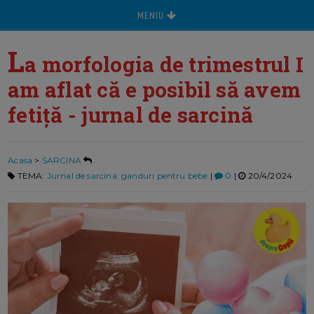
MENIU
L
a morfologia de trimestrul I
am aflat că e posibil să avem
fetiță - jurnal de sarcină
Acasa
>
SARCINA
TEMA:
Jurnal de sarcina: ganduri pentru bebe
|
0
|
20/4/2024