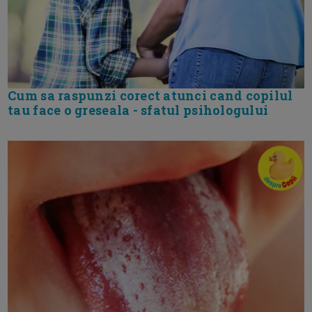
Cum sa raspunzi corect atunci cand copilul
tau face o greseala - sfatul psihologului