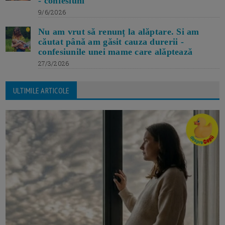
- confesiuni
9/6/2026
Nu am vrut să renunț la alăptare. Si am
căutat până am găsit cauza durerii -
confesiunile unei mame care alăptează
27/3/2026
ULTIMILE ARTICOLE