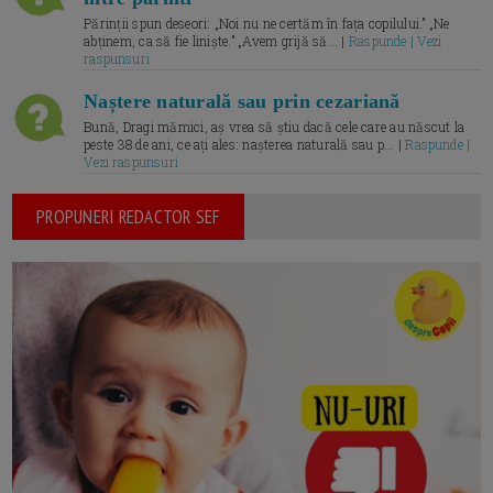
Părinții spun deseori: „Noi nu ne certăm în fața copilului.” „Ne
abținem, ca să fie liniște.” „Avem grijă să... |
Raspunde | Vezi
raspunsuri
Naștere naturală sau prin cezariană
Bună, Dragi mămici, aș vrea să știu dacă cele care au născut la
peste 38 de ani, ce ați ales: nașterea naturală sau p... |
Raspunde |
Vezi raspunsuri
PROPUNERI REDACTOR SEF