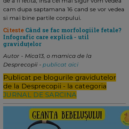
de a fi fetita, insa cel mai sigur vom vedea
cam dupa saptamana 16 cand se vor vedea
si mai bine partile corpului.
Citeste
Când se fac morfologiile fetale?
Infografic care explică - util
graviduțelor
Autor - Mica13, o mamica de la
Desprecopii -
publicat aici
Publicat pe blogurile gravidutelor
de la Desprecopii - la categoria
JURNAL DE SARCINA