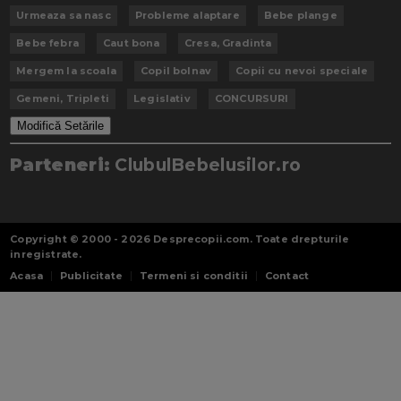
Urmeaza sa nasc
Probleme alaptare
Bebe plange
Bebe febra
Caut bona
Cresa, Gradinta
Mergem la scoala
Copil bolnav
Copii cu nevoi speciale
Gemeni, Tripleti
Legislativ
CONCURSURI
Modifică Setările
Parteneri:
ClubulBebelusilor.ro
Copyright © 2000 - 2026
Desprecopii.com
. Toate drepturile
inregistrate.
Acasa
Publicitate
Termeni si conditii
Contact