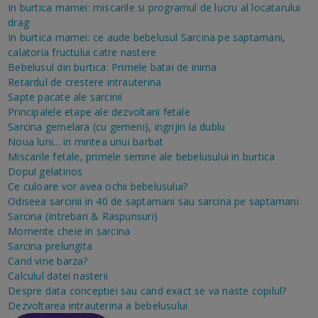
In burtica mamei: miscarile si programul de lucru al locatarului
drag
In burtica mamei: ce aude bebelusul
Sarcina pe saptamani,
calatoria fructului catre nastere
Bebelusul din burtica: Primele batai de inima
Retardul de crestere intrauterina
Sapte pacate ale sarcinii
Principalele etape ale dezvoltarii fetale
Sarcina gemelara (cu gemeni), ingrijiri la dublu
Noua luni... in mintea unui barbat
Miscarile fetale, primele semne ale bebelusului in burtica
Dopul gelatinos
Ce culoare vor avea ochii bebelusului?
Odiseea sarcinii in 40 de saptamani sau sarcina pe saptamani
Sarcina (Intrebari & Raspunsuri)
Momente cheie in sarcina
Sarcina prelungita
Cand vine barza?
Calculul datei nasterii
Despre data conceptiei sau cand exact se va naste copilul?
Dezvoltarea intrauterina a bebelusului