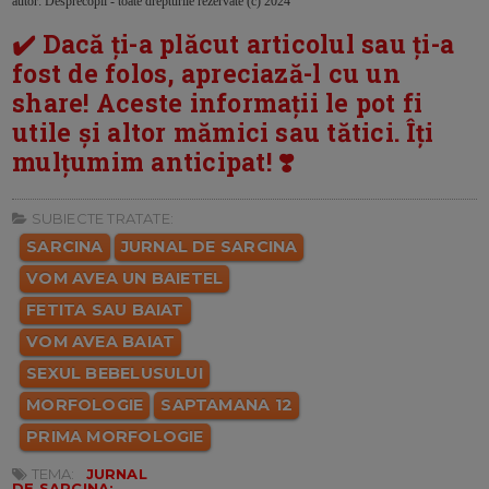
autor: Desprecopii - toate drepturile rezervate (c) 2024
✔️ Dacă ți-a plăcut articolul sau ți-a
fost de folos, apreciază-l cu un
share! Aceste informații le pot fi
utile și altor mămici sau tătici. Îți
mulțumim anticipat! ❣️
SUBIECTE TRATATE:
SARCINA
JURNAL DE SARCINA
VOM AVEA UN BAIETEL
FETITA SAU BAIAT
VOM AVEA BAIAT
SEXUL BEBELUSULUI
MORFOLOGIE
SAPTAMANA 12
PRIMA MORFOLOGIE
TEMA:
JURNAL
DE SARCINA: