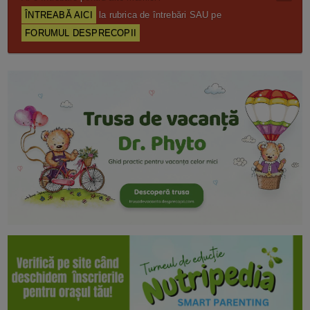
ÎNTREABĂ AICI
la rubrica de întrebări SAU pe
FORUMUL DESPRECOPII