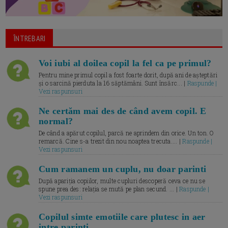
ÎNTREBARI
Voi iubi al doilea copil la fel ca pe primul?
Pentru mine primul copil a fost foarte dorit, după ani de așteptări
și o sarcină pierduta la 16 săptămâni. Sunt însărc... |
Raspunde |
Vezi raspunsuri
Ne certăm mai des de când avem copil. E
normal?
De când a apărut copilul, parcă ne aprindem din orice. Un ton. O
remarcă. Cine s-a trezit din nou noaptea trecuta.... |
Raspunde |
Vezi raspunsuri
Cum ramanem un cuplu, nu doar parinti
După apariția copiilor, multe cupluri descoperă ceva ce nu se
spune prea des: relația se mută pe plan secund. ... |
Raspunde |
Vezi raspunsuri
Copilul simte emotiile care plutesc in aer
intre parinti