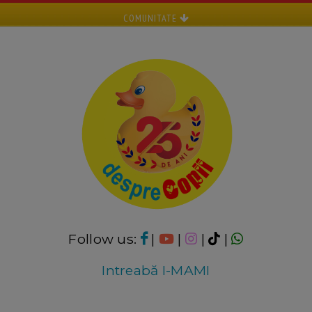
COMUNITATE
Follow us:
|
|
|
|
Intreabă I-MAMI