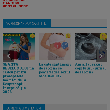
GANDURI
PENTRU BEBE
VA RECOMANDAM SA CITITI...
GEANTA
La câte săptămani
Am aflat sexul
BEBELUȘULUI un
de sarcină se
copilului - jurnal
cadou pentru
poate vedea sexul
de sarcină
proaspetele
bebelușului?
mămici de la
Desprecopii -
incepe ediția
2026
COMENTARII VIZITATORI