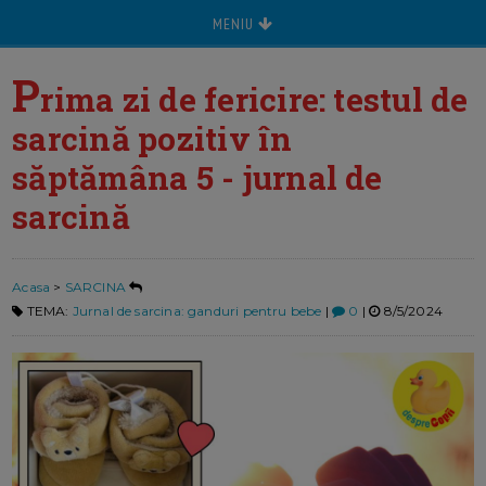
MENIU
P
rima zi de fericire: testul de
sarcină pozitiv în
săptămâna 5 - jurnal de
sarcină
Acasa
>
SARCINA
TEMA:
Jurnal de sarcina: ganduri pentru bebe
|
0
|
8/5/2024