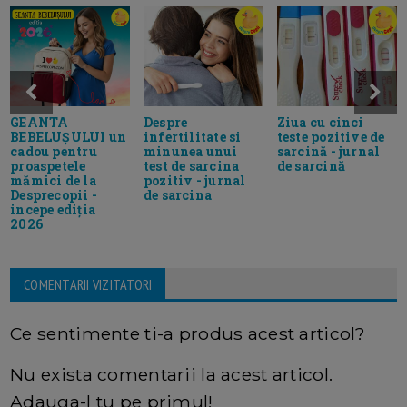
GEANTA
Despre
Ziua cu cinci
BEBELUȘULUI un
infertilitate si
teste pozitive de
cadou pentru
minunea unui
sarcină - jurnal
proaspetele
test de sarcina
de sarcină
mămici de la
pozitiv - jurnal
Desprecopii -
de sarcina
incepe ediția
2026
COMENTARII VIZITATORI
Ce sentimente ti-a produs acest articol?
Nu exista comentarii la acest articol.
Adauga-l tu pe primul!