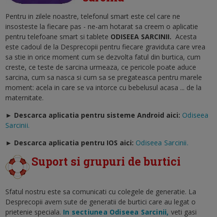
Pentru in zilele noastre, telefonul smart este cel care ne
insosteste la fiecare pas - ne-am hotarat sa creem o aplicatie
pentru telefoane smart si tablete
ODISEEA SARCINII
.
Acesta
este cadoul de la Desprecopii pentru fiecare graviduta care vrea
sa stie in orice moment cum se dezvolta fatul din burtica, cum
creste, ce teste de sarcina urmeaza, ce pericole poate aduce
sarcina, cum sa nasca si cum sa se pregateasca pentru marele
moment: acela in care se va intorce cu bebelusul acasa ... de la
maternitate.
► Descarca aplicatia pentru sisteme Android aici:
Odiseea
Sarcinii.
►
Descarca aplicatia pentru IOS aici:
Odiseea Sarcinii.
Suport si grupuri de burtici
Sfatul nostru este sa comunicati cu colegele de generatie. La
Desprecopii avem sute de generatii de burtici care au legat o
prietenie speciala.
In sectiunea Odiseea Sarcinii,
veti gasi