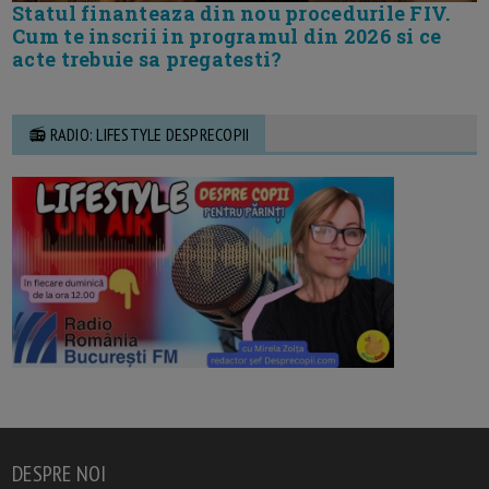
Statul finanteaza din nou procedurile FIV.
Cum te inscrii in programul din 2026 si ce
acte trebuie sa pregatesti?
📻 RADIO: LIFESTYLE DESPRECOPII
DESPRE NOI