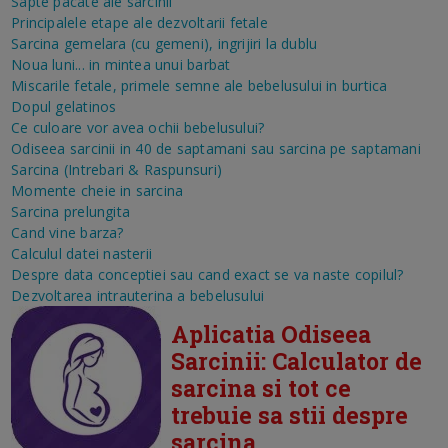
Sapte pacate ale sarcinii
Principalele etape ale dezvoltarii fetale
Sarcina gemelara (cu gemeni), ingrijiri la dublu
Noua luni... in mintea unui barbat
Miscarile fetale, primele semne ale bebelusului in burtica
Dopul gelatinos
Ce culoare vor avea ochii bebelusului?
Odiseea sarcinii in 40 de saptamani sau sarcina pe saptamani
Sarcina (Intrebari & Raspunsuri)
Momente cheie in sarcina
Sarcina prelungita
Cand vine barza?
Calculul datei nasterii
Despre data conceptiei sau cand exact se va naste copilul?
Dezvoltarea intrauterina a bebelusului
Aplicatia Odiseea
Sarcinii: Calculator de
sarcina si tot ce
trebuie sa stii despre
sarcina