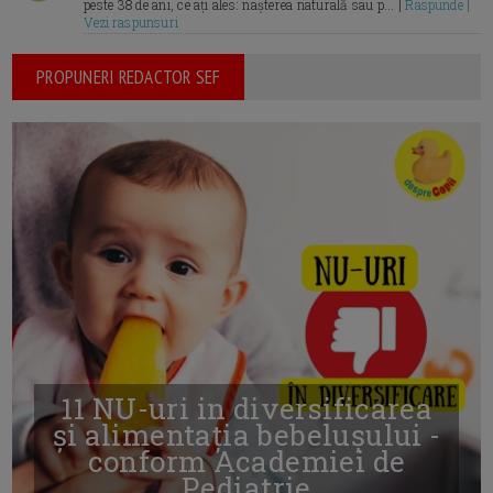
peste 38 de ani, ce ați ales: nașterea naturală sau p... |
Raspunde |
Vezi raspunsuri
PROPUNERI REDACTOR SEF
11 NU-uri in diversificarea
și alimentația bebelușului -
conform Academiei de
Pediatrie