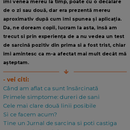
îmi venea mereu la timp, poate cu o decalare
de o zi sau două, dar era prezentă mereu
aproximativ după cum îmi spunea și aplicația.
Da, ne doream copii, lucram la asta, însă am
trecut si prin experiența de a nu vedea un test
de sarcină pozitiv din prima si a fost trist, chiar
îmi amintesc ca m-a afectat mai mult decât mă
așteptam.
- vei citi:
Când am aflat ca sunt însărcinată
Primele simptome: dureri de sani
Cele mai clare două linii posibile
Si ce facem acum?
Tine un Jurnal de sarcina si poti castiga