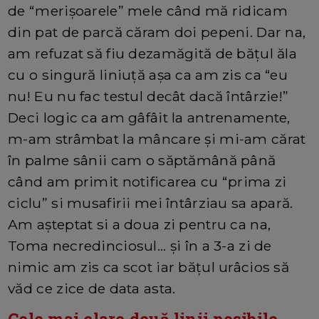
de “merișoarele” mele când mă ridicam
din pat de parcă căram doi pepeni. Dar na,
am refuzat să fiu dezamăgită de bățul ăla
cu o singură liniuță așa ca am zis ca “eu
nu! Eu nu fac testul decât dacă întârzie!”
Deci logic ca am gâfâit la antrenamente,
m-am strâmbat la mâncare și mi-am cărat
în palme sânii cam o săptămână până
când am primit notificarea cu “prima zi
ciclu” si musafirii mei întârziau sa apară.
Am așteptat si a doua zi pentru ca na,
Toma necredinciosul... și în a 3-a zi de
nimic am zis ca scot iar bățul urâcios să
văd ce zice de data asta.