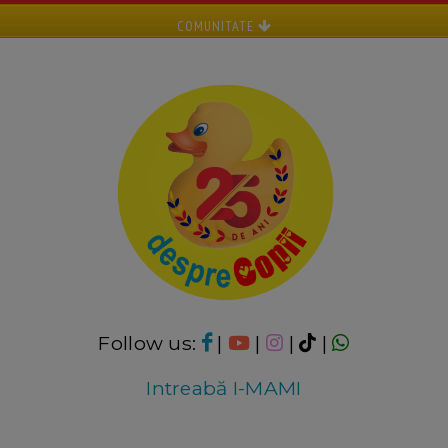
COMUNITATE
Follow us:
|
|
|
|
Intreabă I-MAMI