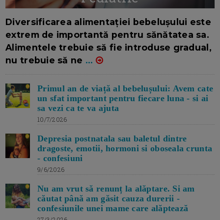
16/7/2026
AUTOR: EDITOR DC.
Diversificarea alimentației bebelușului este
extrem de importantă pentru sănătatea sa.
Alimentele trebuie să fie introduse gradual,
nu trebuie să ne
...
Primul an de viață al bebelușului: Avem cate
un sfat important pentru fiecare luna - si ai
sa vezi ca te va ajuta
10/7/2026
Depresia postnatala sau baletul dintre
dragoste, emotii, hormoni si oboseala crunta
- confesiuni
9/6/2026
Nu am vrut să renunț la alăptare. Si am
căutat până am găsit cauza durerii -
confesiunile unei mame care alăptează
27/3/2026