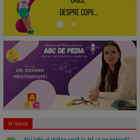
ÎNTREBARI
Voi iubi al doilea copil la fel ca pe primul?