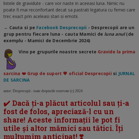
listele de gravidute - care vor naste in aceeasi luna. Nimic nu
poate fi mai reconfortant decat sa pastrati legatura cu femei care
trec exact prin aceleasi stari si emotii.
→ Cauta si pe
Facebook Desprecopii
- Desprecopii are un
grup pentru fiecare luna - cauta Mamici de
luna anul
(de
exemplu - Mamici de Decembrie 2024)
Vino pe grupurile noastre secrete
Gravide la prima
sarcina ❤️ Grup de suport 💗 oficial Desprecopii
si
JURNAL
DE SARCINA
autor: Desprecopii - toate drepturile rezervate (c) 2024
✔️ Dacă ți-a plăcut articolul sau ți-a
fost de folos, apreciază-l cu un
share! Aceste informații le pot fi
utile și altor mămici sau tătici. Îți
mulțumim anticipat! ❣️