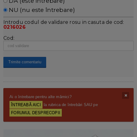
DA (este întrebare)
NU (nu este întrebare)
Introdu codul de validare rosu in casuta de cod:
0216026
Cod:
Ai o întrebare pentru alte mămici?
ÎNTREABĂ AICI
la rubrica de întrebări SAU pe
FORUMUL DESPRECOPII