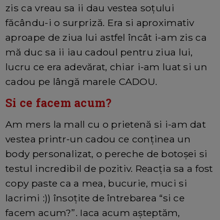
zis ca vreau sa ii dau vestea soțului
făcându-i o surpriză. Era si aproximativ
aproape de ziua lui astfel încât i-am zis ca
mă duc sa ii iau cadoul pentru ziua lui,
lucru ce era adevărat, chiar i-am luat si un
cadou pe lângă marele CADOU.
Si ce facem acum?
Am mers la mall cu o prietenă si i-am dat
vestea printr-un cadou ce conținea un
body personalizat, o pereche de botoșei si
testul incredibil de pozitiv. Reacția sa a fost
copy paste ca a mea, bucurie, muci si
lacrimi :)) însoțite de întrebarea “si ce
facem acum?”. Iaca acum așteptăm,