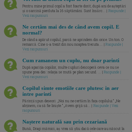
Pentru mine primul copil a fost foarte dorit, după ani de așteptări
și o sarcină pierduta la 16 săptămâni. Sunt însărc... |
Raspunde |
Vezi raspunsuri
Ne certăm mai des de când avem copil. E
normal?
De când a apărut copilul, parcă ne aprindem din orice. Un ton. O
remarcă. Cine s-a trezit din nou noaptea trecuta.... |
Raspunde |
Vezi raspunsuri
Cum ramanem un cuplu, nu doar parinti
După apariția copiilor, multe cupluri descoperă ceva ce nu se
spune prea des: relația se mută pe plan secund. ... |
Raspunde |
Vezi raspunsuri
Copilul simte emotiile care plutesc in aer
intre parinti
Părinții spun deseori: „Noi nu ne certăm în fața copilului.” „Ne
abținem, ca să fie liniște.” „Avem grijă să... |
Raspunde | Vezi
raspunsuri
Naștere naturală sau prin cezariană
Bună, Dragi mămici, aș vrea să știu dacă cele care au născut la