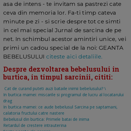
asa de intens - te invitam sa pastrezi cate
ceva din memoria lor. Fa-ti timp cateva
minute pe zi - si scrie despre tot ce simti
in cel mai special Jurnal de sarcina de pe
net. In schimbul acestor amintiri unice, vei
primi un cadou special de la noi: GEANTA
BEBELUSULUI
citeste aici detaliile.
Despre dezvoltarea bebelusului in
burtica, in timpul sarcinii, cititi:
Cat de curand puteti auzi bataile inimii bebelusului?
\
In burtica mamei: miscarile si programul de lucru al locatarului
drag
In burtica mamei: ce aude bebelusul
Sarcina pe saptamani,
calatoria fructului catre nastere
Bebelusul din burtica: Primele batai de inima
Retardul de crestere intrauterina