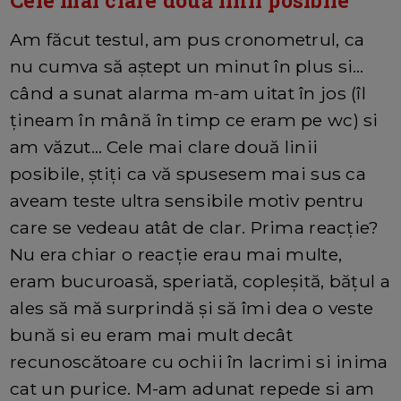
Cele mai clare două linii posibile
Am făcut testul, am pus cronometrul, ca
nu cumva să aștept un minut în plus si…
când a sunat alarma m-am uitat în jos (îl
țineam în mână în timp ce eram pe wc) si
am văzut… Cele mai clare două linii
posibile, știți ca vă spusesem mai sus ca
aveam teste ultra sensibile motiv pentru
care se vedeau atât de clar. Prima reacție?
Nu era chiar o reacție erau mai multe,
eram bucuroasă, speriată, copleșită, bățul a
ales să mă surprindă și să îmi dea o veste
bună si eu eram mai mult decât
recunoscătoare cu ochii în lacrimi si inima
cat un purice. M-am adunat repede si am