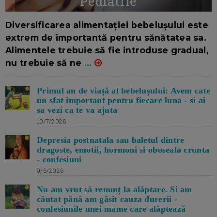
Pediatrie
16/7/2026
AUTOR: EDITOR DC.
Diversificarea alimentației bebelușului este
extrem de importantă pentru sănătatea sa.
Alimentele trebuie să fie introduse gradual,
nu trebuie să ne
...
Primul an de viață al bebelușului: Avem cate
un sfat important pentru fiecare luna - si ai
sa vezi ca te va ajuta
10/7/2026
Depresia postnatala sau baletul dintre
dragoste, emotii, hormoni si oboseala crunta
- confesiuni
9/6/2026
Nu am vrut să renunț la alăptare. Si am
căutat până am găsit cauza durerii -
confesiunile unei mame care alăptează