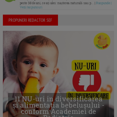
peste 38 de ani, ce ați ales: nașterea naturală sau p... |
Raspunde |
Vezi raspunsuri
PROPUNERI REDACTOR SEF
11 NU-uri in diversificarea
și alimentația bebelușului -
conform Academiei de