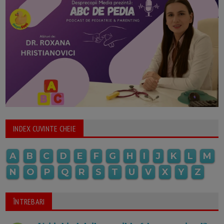
INDEX CUVINTE CHEIE
A
B
C
D
E
F
G
H
I
J
K
L
M
N
O
P
Q
R
S
T
U
V
X
Y
Z
ÎNTREBARI