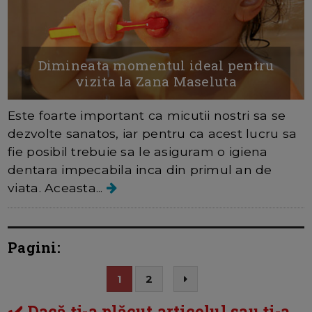
Dimineata momentul ideal pentru
vizita la Zana Maseluta
Este foarte important ca micutii nostri sa se
dezvolte sanatos, iar pentru ca acest lucru sa
fie posibil trebuie sa le asiguram o igiena
dentara impecabila inca din primul an de
viata. Aceasta...
Pagini:
1
2
✔️ Dacă ți-a plăcut articolul sau ți-a