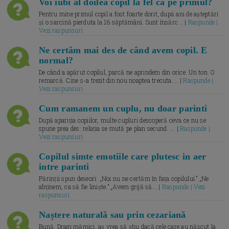
Voi iubi al doilea copil la fel ca pe primul?
Pentru mine primul copil a fost foarte dorit, după ani de așteptări
și o sarcină pierduta la 16 săptămâni. Sunt însărc... |
Raspunde |
Vezi raspunsuri
Ne certăm mai des de când avem copil. E
normal?
De când a apărut copilul, parcă ne aprindem din orice. Un ton. O
remarcă. Cine s-a trezit din nou noaptea trecuta.... |
Raspunde |
Vezi raspunsuri
Cum ramanem un cuplu, nu doar parinti
După apariția copiilor, multe cupluri descoperă ceva ce nu se
spune prea des: relația se mută pe plan secund. ... |
Raspunde |
Vezi raspunsuri
Copilul simte emotiile care plutesc in aer
intre parinti
Părinții spun deseori: „Noi nu ne certăm în fața copilului.” „Ne
abținem, ca să fie liniște.” „Avem grijă să... |
Raspunde | Vezi
raspunsuri
Naștere naturală sau prin cezariană
Bună, Dragi mămici, aș vrea să știu dacă cele care au născut la