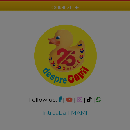
COMUNITATE
Follow us:
|
|
|
|
Intreabă I-MAMI