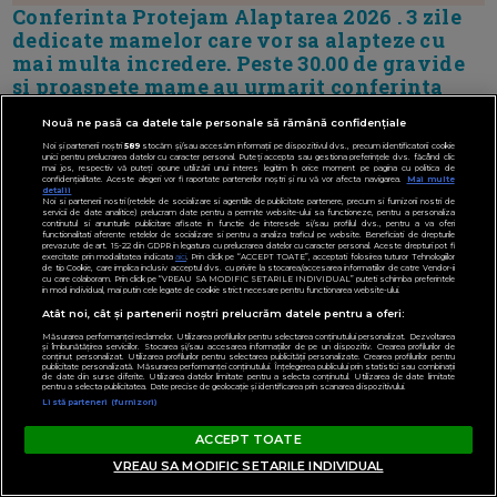
Conferinta Protejam Alaptarea 2026 . 3 zile
dedicate mamelor care vor sa alapteze cu
mai multa incredere. Peste 30.00 de gravide
si proaspete mame au urmarit conferinta
Nouă ne pasă ca datele tale personale să rămână confidențiale
Noi și partenerii noștri
589
stocăm și/sau accesăm informații pe dispozitivul dvs., precum identificatorii cookie
unici pentru prelucrarea datelor cu caracter personal. Puteți accepta sau gestiona preferințele dvs. făcând clic
mai jos, respectiv vă puteți opune utilizării unui interes legitim în orice moment pe pagina cu politica de
confidențialitate. Aceste alegeri vor fi raportate partenerilor noștri și nu vă vor afecta navigarea.
Mai multe
detalii
Noi si partenerii nostri (retelele de socializare si agentiile de publicitate partenere, precum si furnizorii nostri de
servicii de date analitice) prelucram date pentru a permite website-ului sa functioneze, pentru a personaliza
continutul si anunturile publicitare afisate in functie de interesele si/sau profilul dvs., pentru a va oferi
functionalitati aferente retelelor de socializare si pentru a analiza traficul pe website. Beneficiati de drepturile
prevazute de art. 15-22 din GDPR in legatura cu prelucrarea datelor cu caracter personal. Aceste drepturi pot fi
exercitate prin modalitatea indicata
aici
. Prin click pe “ACCEPT TOATE”, acceptati folosirea tuturor Tehnologiilor
de tip Cookie, care implica inclusiv acceptul dvs. cu privire la stocarea/accesarea informatiilor de catre Vendor-ii
cu care colaboram. Prin click pe “VREAU SA MODIFIC SETARILE INDIVIDUAL” puteti schimba preferintele
in mod individual, mai putin cele legate de cookie strict necesare pentru functionarea website-ului.
Atât noi, cât și partenerii noștri prelucrăm datele pentru a oferi:
Măsurarea performanței reclamelor. Utilizarea profilurilor pentru selectarea conținutului personalizat. Dezvoltarea
și îmbunătățirea serviciilor. Stocarea și/sau accesarea informațiilor de pe un dispozitiv. Crearea profilurilor de
conținut personalizat. Utilizarea profilurilor pentru selectarea publicității personalizate. Crearea profilurilor pentru
publicitate personalizată. Măsurarea performanței conținutului. Înțelegerea publicului prin statistici sau combinații
de date din surse diferite. Utilizarea datelor limitate pentru a selecta conținutul. Utilizarea de date limitate
pentru a selecta publicitatea. Date precise de geolocație și identificarea prin scanarea dispozitivului.
Listă parteneri (furnizori)
ACCEPT TOATE
VREAU SA MODIFIC SETARILE INDIVIDUAL