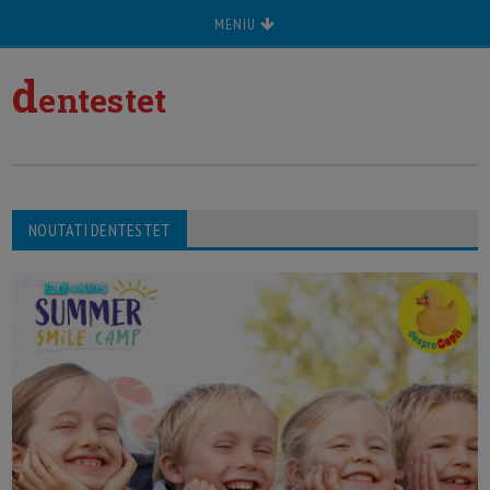
MENIU
d
entestet
NOUTATI DENTESTET