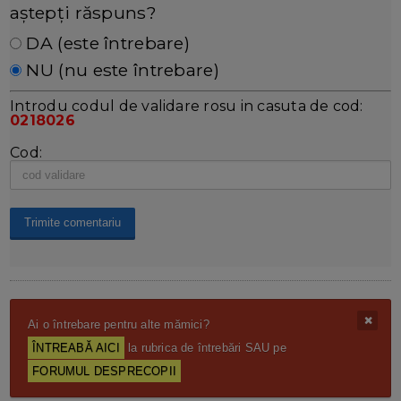
aștepți răspuns?
DA (este întrebare)
NU (nu este întrebare)
Introdu codul de validare rosu in casuta de cod:
0218026
Cod:
Ai o întrebare pentru alte mămici?
ÎNTREABĂ AICI
la rubrica de întrebări SAU pe
FORUMUL DESPRECOPII