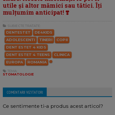
utile și altor mămici sau tătici. Îți
mulțumim anticipat! ❣️
SUBIECTE TRATATE:
DENTESTET
DE4KIDS
ADOLESCENTI
TINERI
COPII
DENT ESTET 4 KIDS
DENT ESTET 4 TEENS
CLINICA
EUROPA
ROMANIA
TEMA:
STOMATOLOGIE
COMENTARII VIZITATORI
Ce sentimente ti-a produs acest articol?