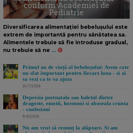
conform Academiei de
Pediatrie
16/7/2026
AUTOR: EDITOR DC.
Diversificarea alimentației bebelușului este
extrem de importantă pentru sănătatea sa.
Alimentele trebuie să fie introduse gradual,
nu trebuie să ne
...
Primul an de viață al bebelușului: Avem cate
un sfat important pentru fiecare luna - si ai
sa vezi ca te va ajuta
10/7/2026
Depresia postnatala sau baletul dintre
dragoste, emotii, hormoni si oboseala crunta
- confesiuni
9/6/2026
Nu am vrut să renunț la alăptare. Si am