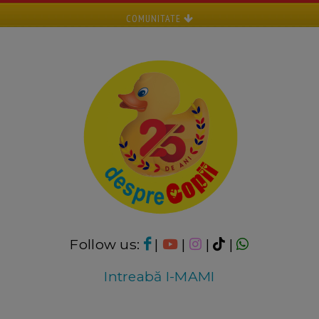
COMUNITATE
Follow us:
|
|
|
|
Intreabă I-MAMI