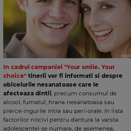
In cadrul campaniei "Your smile. Your
choice"
tinerii vor fi informati si despre
obiceiurile nesanatoase care le
afecteaza dintii
, precum consumul de
alcool, fumatul, hrana nesanatoasa sau
pierce-ingurile intra sau peri-orale. In lista
factorilor nocivi pentru dantura la varsta
adolescentei se numara, de asemenea,