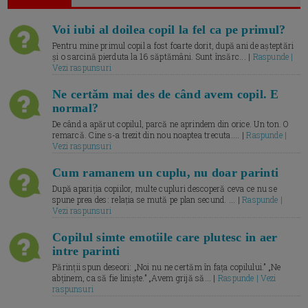
Voi iubi al doilea copil la fel ca pe primul?
Pentru mine primul copil a fost foarte dorit, după ani de așteptări
și o sarcină pierduta la 16 săptămâni. Sunt însărc... |
Raspunde |
Vezi raspunsuri
Ne certăm mai des de când avem copil. E
normal?
De când a apărut copilul, parcă ne aprindem din orice. Un ton. O
remarcă. Cine s-a trezit din nou noaptea trecuta.... |
Raspunde |
Vezi raspunsuri
Cum ramanem un cuplu, nu doar parinti
După apariția copiilor, multe cupluri descoperă ceva ce nu se
spune prea des: relația se mută pe plan secund. ... |
Raspunde |
Vezi raspunsuri
Copilul simte emotiile care plutesc in aer
intre parinti
Părinții spun deseori: „Noi nu ne certăm în fața copilului.” „Ne
abținem, ca să fie liniște.” „Avem grijă să... |
Raspunde | Vezi
raspunsuri