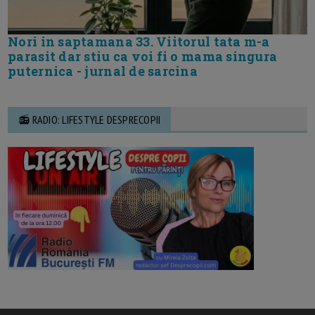
Nori in saptamana 33. Viitorul tata m-a
parasit dar stiu ca voi fi o mama singura
puternica - jurnal de sarcina
📻 RADIO: LIFESTYLE DESPRECOPII