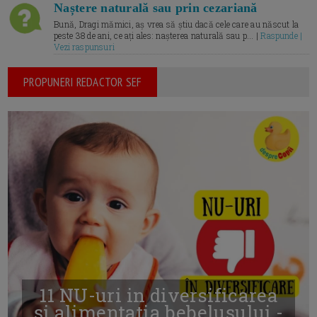
Naștere naturală sau prin cezariană
Bună, Dragi mămici, aș vrea să știu dacă cele care au născut la
peste 38 de ani, ce ați ales: nașterea naturală sau p... |
Raspunde |
Vezi raspunsuri
PROPUNERI REDACTOR SEF
11 NU-uri in diversificarea
și alimentația bebelușului -