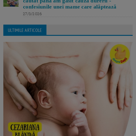
căutat până am găsit cauza durerii -
confesiunile unei mame care alăptează
27/3/2026
ULTIMILE ARTICOLE