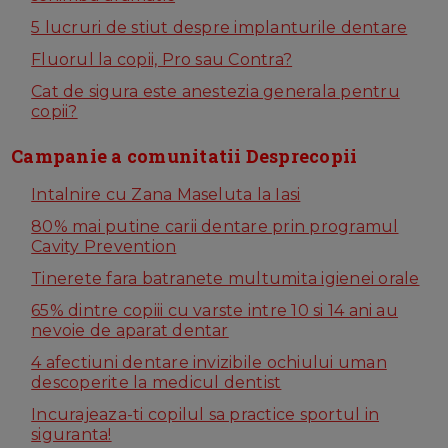
5 lucruri de stiut despre implanturile dentare
Fluorul la copii, Pro sau Contra?
Cat de sigura este anestezia generala pentru
copii?
Campanie a comunitatii Desprecopii
Intalnire cu Zana Maseluta la Iasi
80% mai putine carii dentare prin programul
Cavity Prevention
Tinerete fara batranete multumita igienei orale
65% dintre copiii cu varste intre 10 si 14 ani au
nevoie de aparat dentar
4 afectiuni dentare invizibile ochiului uman
descoperite la medicul dentist
Incurajeaza-ti copilul sa practice sportul in
siguranta!