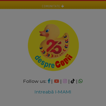
COMUNITATE
Follow us:
|
|
|
|
Intreabă I-MAMI