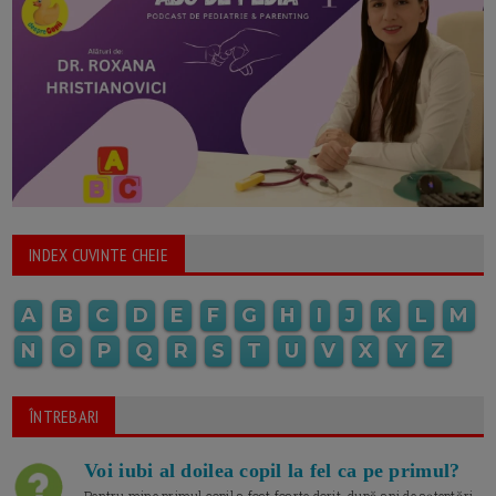
INDEX CUVINTE CHEIE
A
B
C
D
E
F
G
H
I
J
K
L
M
N
O
P
Q
R
S
T
U
V
X
Y
Z
ÎNTREBARI
Voi iubi al doilea copil la fel ca pe primul?