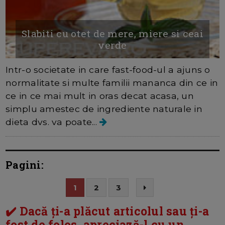
Slabiti cu otet de mere, miere si ceai
verde
Intr-o societate in care fast-food-ul a ajuns o
normalitate si multe familii mananca din ce in
ce in ce mai mult in oras decat acasa, un
simplu amestec de ingrediente naturale in
dieta dvs. va poate...
Pagini:
1
2
3
✔️ Dacă ți-a plăcut articolul sau ți-a
fost de folos, apreciază-l cu un