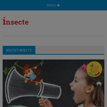
MENIU
i
nsecte
NOUTATI INSECTE