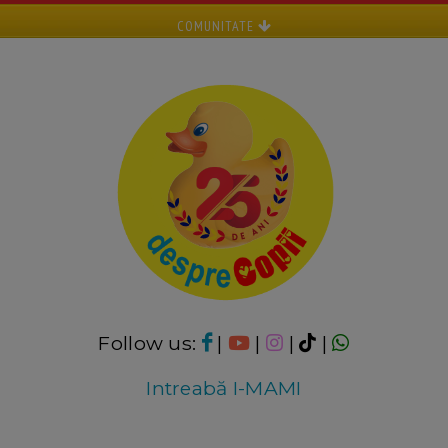
COMUNITATE
Follow us:
|
|
|
|
Intreabă I-MAMI