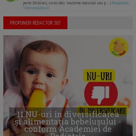
peste 38 de ani, ce ați ales: nașterea naturală sau p... |
Raspunde |
Vezi raspunsuri
PROPUNERI REDACTOR SEF
11 NU-uri in diversificarea
și alimentația bebelușului -
conform Academiei de