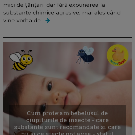
mici de țânțari, dar fără expunerea la
substanțe chimice agresive, mai ales când
vine vorba de...
Cum protejam bebelusul de
ciupiturile de insecte - care
substante sunt recomandate si care
nu si ce efecte pot avea - sfatul