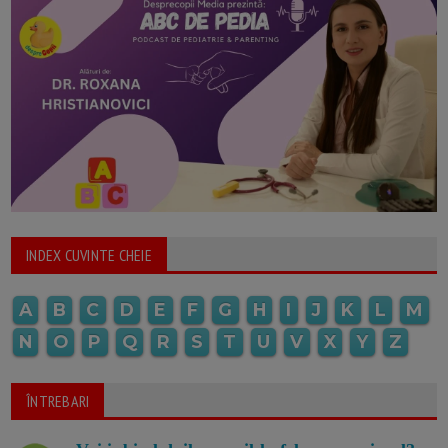
INDEX CUVINTE CHEIE
A
B
C
D
E
F
G
H
I
J
K
L
M
N
O
P
Q
R
S
T
U
V
X
Y
Z
ÎNTREBARI