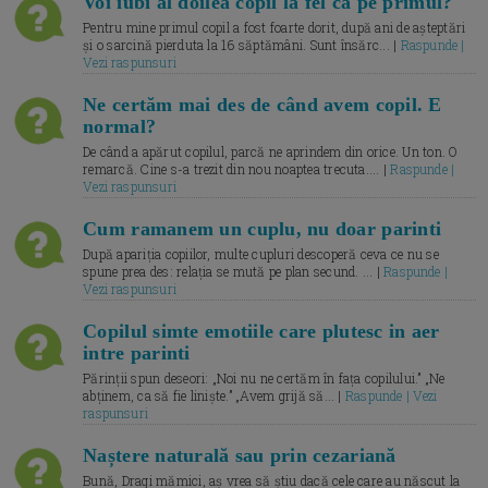
Voi iubi al doilea copil la fel ca pe primul?
Pentru mine primul copil a fost foarte dorit, după ani de așteptări
și o sarcină pierduta la 16 săptămâni. Sunt însărc... |
Raspunde |
Vezi raspunsuri
Ne certăm mai des de când avem copil. E
normal?
De când a apărut copilul, parcă ne aprindem din orice. Un ton. O
remarcă. Cine s-a trezit din nou noaptea trecuta.... |
Raspunde |
Vezi raspunsuri
Cum ramanem un cuplu, nu doar parinti
După apariția copiilor, multe cupluri descoperă ceva ce nu se
spune prea des: relația se mută pe plan secund. ... |
Raspunde |
Vezi raspunsuri
Copilul simte emotiile care plutesc in aer
intre parinti
Părinții spun deseori: „Noi nu ne certăm în fața copilului.” „Ne
abținem, ca să fie liniște.” „Avem grijă să... |
Raspunde | Vezi
raspunsuri
Naștere naturală sau prin cezariană
Bună, Dragi mămici, aș vrea să știu dacă cele care au născut la