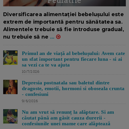
Pediatrie
16/7/2026
AUTOR: EDITOR DC.
Diversificarea alimentației bebelușului este
extrem de importantă pentru sănătatea sa.
Alimentele trebuie să fie introduse gradual,
nu trebuie să ne
...
Primul an de viață al bebelușului: Avem cate
un sfat important pentru fiecare luna - si ai
sa vezi ca te va ajuta
10/7/2026
Depresia postnatala sau baletul dintre
dragoste, emotii, hormoni si oboseala crunta
- confesiuni
9/6/2026
Nu am vrut să renunț la alăptare. Si am
căutat până am găsit cauza durerii -
confesiunile unei mame care alăptează