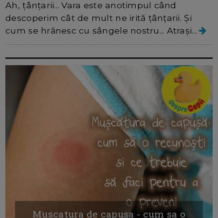
Ah, țânțarii... Vara este anotimpul când
descoperim cât de mult ne irită țânțarii. Și
cum se hrănesc cu sângele nostru... Atrași...
Muscatura de capusa - cum sa o