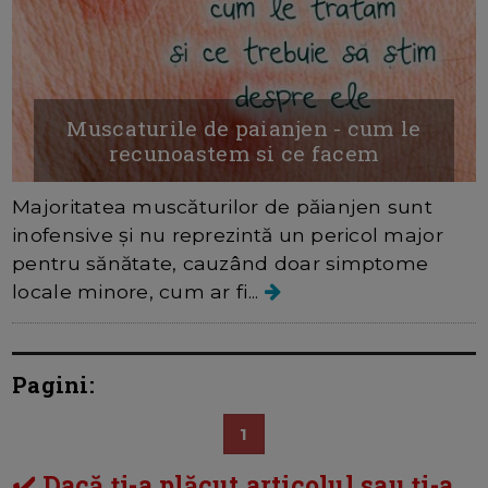
Muscaturile de paianjen - cum le
recunoastem si ce facem
Majoritatea muscăturilor de păianjen sunt
inofensive și nu reprezintă un pericol major
pentru sănătate, cauzând doar simptome
locale minore, cum ar fi...
Pagini:
1
✔️ Dacă ți-a plăcut articolul sau ți-a