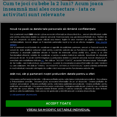
Cum te joci cu bebe la 2 luni? Acum joaca
inseamnă mai ales conectare - iata ce
activitati sunt relevante
Nouă ne pasă ca datele tale personale să rămână confidențiale
Noi și partenerii noștri
589
stocăm și/sau accesăm informații pe dispozitivul dvs., precum identificatorii cookie
unici pentru prelucrarea datelor cu caracter personal. Puteți accepta sau gestiona preferințele dvs. făcând clic
mai jos, respectiv vă puteți opune utilizării unui interes legitim în orice moment pe pagina cu politica de
confidențialitate. Aceste alegeri vor fi raportate partenerilor noștri și nu vă vor afecta navigarea.
Mai multe
detalii
Noi si partenerii nostri (retelele de socializare si agentiile de publicitate partenere, precum si furnizorii nostri de
servicii de date analitice) prelucram date pentru a permite website-ului sa functioneze, pentru a personaliza
continutul si anunturile publicitare afisate in functie de interesele si/sau profilul dvs., pentru a va oferi
functionalitati aferente retelelor de socializare si pentru a analiza traficul pe website. Beneficiati de drepturile
prevazute de art. 15-22 din GDPR in legatura cu prelucrarea datelor cu caracter personal. Aceste drepturi pot fi
exercitate prin modalitatea indicata
aici
. Prin click pe “ACCEPT TOATE”, acceptati folosirea tuturor Tehnologiilor
de tip Cookie, care implica inclusiv acceptul dvs. cu privire la stocarea/accesarea informatiilor de catre Vendor-ii
cu care colaboram. Prin click pe “VREAU SA MODIFIC SETARILE INDIVIDUAL” puteti schimba preferintele
in mod individual, mai putin cele legate de cookie strict necesare pentru functionarea website-ului.
Atât noi, cât și partenerii noștri prelucrăm datele pentru a oferi:
Măsurarea performanței reclamelor. Utilizarea profilurilor pentru selectarea conținutului personalizat. Dezvoltarea
și îmbunătățirea serviciilor. Stocarea și/sau accesarea informațiilor de pe un dispozitiv. Crearea profilurilor de
conținut personalizat. Utilizarea profilurilor pentru selectarea publicității personalizate. Crearea profilurilor pentru
publicitate personalizată. Măsurarea performanței conținutului. Înțelegerea publicului prin statistici sau combinații
de date din surse diferite. Utilizarea datelor limitate pentru a selecta conținutul. Utilizarea de date limitate
pentru a selecta publicitatea. Date precise de geolocație și identificarea prin scanarea dispozitivului.
Listă parteneri (furnizori)
ACCEPT TOATE
VREAU SA MODIFIC SETARILE INDIVIDUAL